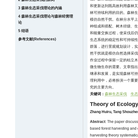
和更新达到既高效利用森林又
3 森林生态采伐理论的内涵
林可持续利用的目的。森林生
4 森林生态采伐理论与森林经营理
模仿自然干扰。在林分水平上
论
种组成和搭配、树木径级、生
5 结语
和能量交换过程，使采伐后仍
参考文献(References)
生态系统的稳定性和可持续性
群落，进行景观规划设计，实
然干扰就是模仿自然选择采伐
作业过程中保留一定的枯立木
微生物生存的需要。文章指出
继承和发展，是实现森林可持
理利用中，必将扮演一个重要
究的主要方向。
关键词：
森林生态采伐
生态
Theory of Ecology
Zhang Huiru
,
Tang Shouzhe
Abstract
: The paper discuss
based forest harvesting and 
harvesting theory systematic