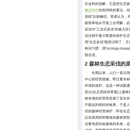
生这样的误解，它是把生态效
钢(2002)
也有同样的看法，但
系统”比较确切。笔者认为，
能简单地从字面上去理解，必
采伐与“工业式采伐”的最大
业过程中最大限度的保护生态
用“生态采伐”既简洁明了，
构词习惯，用“ecology-based ha
较合适。
2 森林生态采伐的
长期以来，人们一直沿用传统
中心的经营措施，即注重木材
环境的保护。这是一种试图通
层次(生态系统和景观)上森
林本身的经营而忽视了其生存
不能达到很好的效果。于是人们开
径的森林经营保护，即在生态
以实现局部和整体的森林类型
仅要考虑目标森林的本身，还