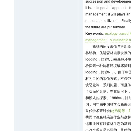
succession and development 
it is an important approach fo
management, it will plays an 
reasonable utilization. Finall
the future are put forward.
Key words
:
ecology-based f
management
sustainable 
森林的适度采伐与更新既
林结构、促进森林健康发展的作用。
logging，简称CL)在森
极探索一种能将环境破坏降到最低程
logging，简称RIL)。
材为目的的采伐方式，不仅带
境恶化等一系列问题，而且传
了负面的影响。在此情况下，
和模式的探索。1986年，陈
词，同年由中国林学会森采运
采伐学术研讨会(
赵秀海等，1
共同讨论森林采运作业与森林
运事业只有以森林生态为基础
出这个观点是必要的、及时的、