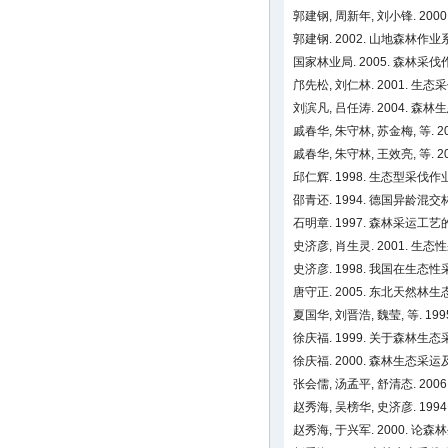
郭建钢, 周新年, 刘小锋. 200
郭建钢. 2002. 山地森林作
国家林业局. 2005. 森林采伐作业
邝先松, 刘仁林. 2001. 生态
刘滨凡, 吕任涛. 2004. 森林
戚春华, 朱守林, 苏金梅, 等.
戚春华, 朱守林, 王效亮, 等.
邱仁辉. 1998. 生态型采
邵青还. 1994. 德国异龄
石明章. 1997. 森林采运工
史济彦, 肖生灵. 2001. 生
史济彦. 1998. 我国在生
唐守正. 2005. 东北天然林
夏国华, 刘晋浩, 魏莹, 等.
徐庆福. 1999. 关于森林
徐庆福. 2000. 森林生态采
张会儒, 汤孟平, 舒清态. 20
赵秀海, 吴榜华, 史济彦. 1
赵秀海, 于兴军. 2000. 论