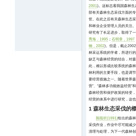
2001
)。这标志着我国森林生
部有关森林生态采伐方面的专
世。在此之后有关森林生态采
和林业企业管理人员的关注。
研究有了长足进步，取得了一
秀海，1995
；
石明章，1997
钢，2002
)。但是，截止20
林采运系统的学者，所进行的
缺乏与森林经营的结合，对森
此，难以形成比较系统的森林
林利用的主要手段，也是调节
要经营措施之一。随着世界森
营”、“森林多功能效益经营”
森林经营和保护政策的转变，
经营的体系中进行研究，这也
1 森林生态采伐的
陈陆圻(1991)
给出的森林
采伐作业，作业中尽可能减少
清理与处理，为下一代森林创