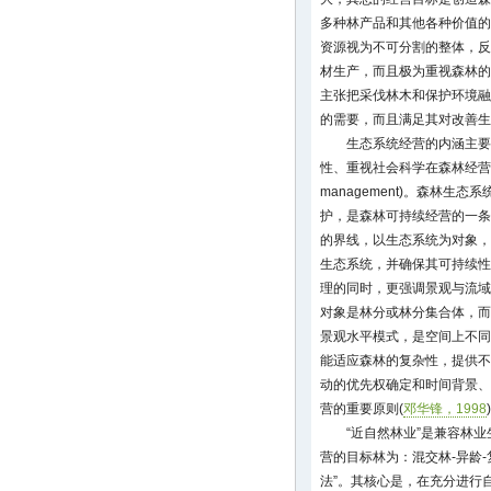
多种林产品和其他各种价值的
资源视为不可分割的整体，反
材生产，而且极为重视森林的
主张把采伐林木和保护环境融
的需要，而且满足其对改善生
生态系统经营的内涵主要
性、重视社会科学在森林经营中的
management)。森林生
护，是森林可持续经营的一条
的界线，以生态系统为对象，
生态系统，并确保其可持续性
理的同时，更强调景观与流域
对象是林分或林分集合体，而
景观水平模式，是空间上不同
能适应森林的复杂性，提供不
动的优先权确定和时间背景、
营的重要原则(
邓华锋，1998
“近自然林业”是兼容林
营的目标林为：混交林-异龄
法”。其核心是，在充分进行