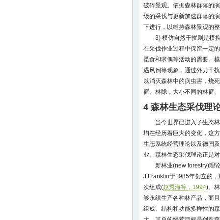
破碎景观。依据森林群落的演
级的采伐与更新加速群落的演
下进行，以维持森林景观的整
3) 模仿自然干扰则是
在采伐作业过程中保留一定的
觅食和求偶等活动的需要。模
遇风倒等现象，通过外力干扰
以消灭森林中的病虫害，烧死
窗、林隙，大小不同的林窗、
4 森林生态采伐理
当今世界已进入了生态林
均在经历着巨大的变化，这方
生态系统经营理论以及德国及
业。森林生态采伐理论正是对
新林业(new forest
J.Franklin于1985年
次组成(
赵秀海等，1994
)。
够永续生产各种林产品，而且
组成、结构和功能多样性的森
大，其总的经营目标是创造森