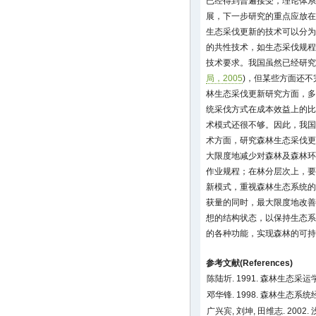
已经得到普遍接受，理论体系
展，下一步研究的重点应放在
生态采伐更新的技术可以分为
的共性技术，如生态采伐规程
技术要求。我国虽然已经研究
局，2005
)，但某些方面还
林生态采伐更新研究方面，多
统采伐方式在成本效益上的比
术模式还很不够。因此，我国
术方面，研究森林生态采伐更
大限度地减少对森林及森林环
作业规程；在林分层次上，要
新模式，重视森林生态系统的
获量的同时，最大限度地改善
想的结构状态，以保持生态系
的各种功能，实现森林的可持
参考文献(References)
陈陆圻. 1991. 森林生态采运
邓华锋. 1998. 森林生态系
广兴宾, 刘坤, 田维志. 20