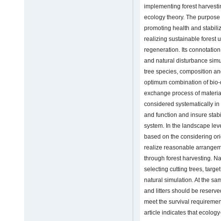
implementing forest harvestin
ecology theory. The purpose is
promoting health and stabiliz
realizing sustainable forest 
regeneration. Its connotatio
and natural disturbance simul
tree species, composition an
optimum combination of bio-div
exchange process of materia
considered systematically in 
and function and insure stabil
system. In the landscape leve
based on the considering ori
realize reasonable arrangeme
through forest harvesting. Na
selecting cutting trees, targ
natural simulation. At the sam
and litters should be reserve
meet the survival requiremen
article indicates that ecolog