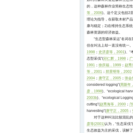
的，这种森林作业简称生态性
等，2006
)。这个定义包括2
理论为指导，在获取木材产品
康与稳定；2)在维持生态系
森林资源的经济效益。
“生态型森林采运”名词
但在叫法上却一直没有统一。
1998
；
史济彦等，2001
)、
态型采伐”(
邱仁辉，1998
；
广
1991
；
徐庆福，1999
；
赵秀
等，2001
；
郑景明等，2002
2004
；
唐守正，2005
；
张会
considered logging”(
周新年，
彦，1998
)、“ecological harv
2003b
)、“ecological Logging
cutting”(
赵秀海等，2000
；
邝
harvesting”(
唐守正，2005
；
对于这种叫法比较混乱的
彦等(2001)
认为，“生态采伐
生态效益为主的采伐，误解了