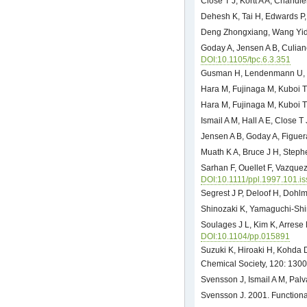
Close T J, Kortt A A, Chandl
Dehesh K, Tai H, Edwards P
Deng Zhongxiang, Wang Yidi
Goday A, Jensen A B, Culia
DOI:10.1105/tpc.6.3.351
Gusman H, Lendenmann U, 
Hara M, Fujinaga M, Kuboi T.
Hara M, Fujinaga M, Kuboi T.
Ismail A M, Hall A E, Close T
Jensen A B, Goday A, Figue
Muath K A, Bruce J H, Steph
Sarhan F, Ouellet F, Vazquez
DOI:10.1111/ppl.1997.101.i
Segrest J P, Deloof H, Dohl
Shinozaki K, Yamaguchi-Shin
Soulages J L, Kim K, Arrese 
DOI:10.1104/pp.015891
Suzuki K, Hiroaki H, Kohda 
Chemical Society, 120: 130
Svensson J, Ismail A M, Palv
Svensson J. 2001. Functional