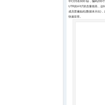
中CDS长600 bp，编码2
UTR的A与T的含量很高，达6
成员普遍如此(数据未示出)
快速应答。