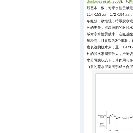
Soulages
et al
., 2003
)。从
图
线基本一致，对亲水性贡献最大
114~153 aa、172~1
冬氨酸，极性强，暗示脱水素
分的丧失，提高细胞的耐脱水性
域对亲水性贡献小，在氨基酸
量极高，且多数为2个串联，在
度表达的脱水素，且TTGTYG
种的脱水素间变异大，推测该
水分亏缺状态下，其作用与多
白质的疏水层周围形成水合层