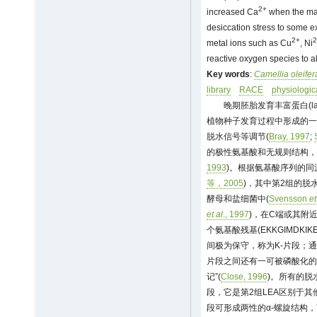
2+
increased Ca
when the mat
desiccation stress to some 
2+
2
metal ions such as Cu
, Ni
reactive oxygen species to a
Key words
:
Camellia oleifer
library
RACE
physiologica
晚期胚胎发育丰富蛋白(late e
植物种子发育过程中形成的一
脱水信号等调节(
Bray, 1997
;
的极性氨基酸和无规则结构，
1993
)。根据氨基酸序列的同
等，2005
)，其中第2组的脱
酵母和盐细菌中(
Svensson
et
et al
., 1997
)，在C端或其附
个氨基酸残基(EKKGIMDKIK
间极为保守，称为K-片段；通常
片段之间还有一可被磷酸化的约
记”(
Close, 1996
)。所有的脱
段，它是第2组LEA区别于其
段可形成两性的α-螺旋结构