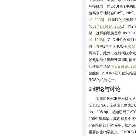
可接触面，而CoDHN1中的
2+
2+
酸高水平地结合Cu
、Ni
al
., 2005
)，且串联的组氨酸
(
Gusman
et al
., 2001
)，而
起，这样的螺旋基序His-X3
al
., 1998
)。CoDHN1含有
对，其中1个为HHQQH(
图 5
属离子。此外，在柑橘脱水素
赖氨酸与组氨酸残基同时被显
活性氧的清除(
Hara
et al
., 20
氨酸的CoDHN1还可能与
ROS的机制之一。
3 结论与讨论
采用5′-RACE技术首
全长cDNA，该基因长度为1 046
bp、305 bp，起始密码子A
200个氨基酸，其内有多个
Thr-区的部分区域外，都
重要的生物学意义。CoDHN1含