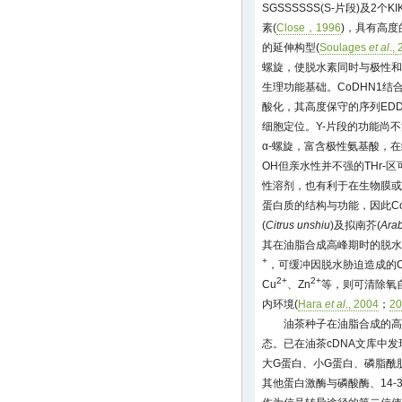
SGSSSSSS(S-片段)及2个K
素(
Close，1996
)，具有高
的延伸构型(
Soulages
et al
.,
螺旋，使脱水素同时与极性和
生理功能基础。CoDHN1结
酸化，其高度保守的序列EDD
细胞定位。Y-片段的功能尚不
α-螺旋，富含极性氨基酸，
OH但亲水性并不强的THr-
性溶剂，也有利于在生物膜或
蛋白质的结构与功能，因此C
(
Citrus unshiu
)及拟南芥(
Arab
其在油脂合成高峰期时的脱水
+
，可缓冲因脱水胁迫造成的C
2+
2+
Cu
、Zn
等，则可清除氧
内环境(
Hara
et al
., 2004
；
20
油茶种子在油脂合成的高
态。已在油茶cDNA文库中
大G蛋白、小G蛋白、磷脂酰
其他蛋白激酶与磷酸酶、14-3