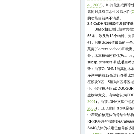
al
., 2003
)。K-片段形成两亲性
素同时具有亲水性和疏水性(
C
的功能目前尚不清楚。
2.4 CoDHN1同源性及保守
Blastx相似性比较时共
55条，涉及到18个物种。
列，只取Score值最高的一条
茱萸(
Cornus sericea
)和欧洲
外，木本植物还有桃(
Prunus 
subsp.
sinensis
)和绒毛白桦(
势：油茶CoDHN1与其他木
序列中的前12条进行多重比对
征模块Y区、S区与K区等区
征。保守模块Ⅲ(EDDGQGG
生物学意义。有学者认为ED
2001
)，油茶cDNA文库中也
2006
)；EDD后的RRKK是在
中发现的核定位信号结合结构
RRKK基序的拟南芥(
Arabidop
SV40抗体的核定位信号的多