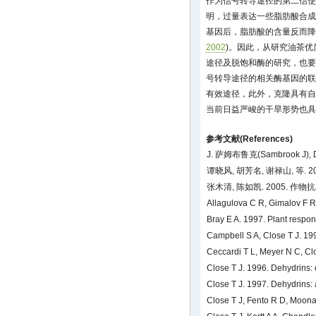
作为信号转导途径的第二信使
明，过量表达一些脂肪酸合成酶(
基因后，脂肪酸的含量反而降
2002
)。因此，从研究油茶
途径及脱饱和酶的研究，也要
号转导途径的相关酶基因的联
有效途径，此外，克隆具有自
当前日益严峻的干旱形势也具
参考文献(References)
J. 萨姆布鲁克(Sambrook J)
谭晓风, 胡芳名, 谢禄山, 等
张木清, 陈如凯. 2005. 作物
Allagulova C R, Gimalov F R
Bray E A. 1997. Plant respons
Campbell S A, Close T J. 199
Ceccardi T L, Meyer N C, Clo
Close T J. 1996. Dehydrins: 
Close T J. 1997. Dehydrins: 
Close T J, Fento R D, Moonan