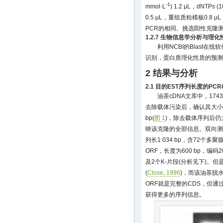
-1
mmol·L
) 1.2 μL，dNTPs (1
0.5 μL，重组质粒模板0.8 μL
PCR的相同。挑选阳性克隆
1.2.7 生物信息学分析与理
利用NCBI的Blast在线
识别，蛋白质理化性质的预测软件
2 结果与分析
2.1 目的EST序列长度的P
油茶cDNA文库中，1743
去除载体污染后，确认其大小仅为5
bp(
图 1
)，除去载体序列后仍大
映该克隆的全部信息。双向测
列长1 034 bp，含72个
ORF，长度为600 bp，编码
及2个K-片段(分析见下)。
(
Close, 1996
)，而该油茶脱
ORF就是完整的CDS，但通过5
获得更多的序列信息。