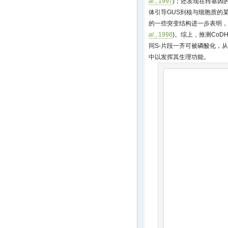
al
., 1997
)；还发现在转基因的
体引导GUS到核与细胞质的
的一些突变结构进一步表明，
al
., 1998
)。综上，推测CoD
同S-片段一齐可被磷酸化，
中以发挥其生理功能。