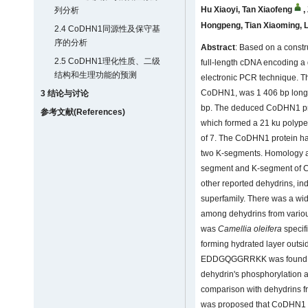
Hu Xiaoyi
,
Tan Xiaofeng
,
列分析
Hongpeng
,
Tian Xiaoming
,
L
2.4 CoDHN1同源性及保守基
序的分析
Abstract
: Based on a constr
2.5 CoDHN1理化性质、二级
full-length cDNA encoding a 
结构和生理功能的预测
electronic PCR technique. T
CoDHN1, was 1 406 bp long 
3 结论与讨论
bp. The deduced CoDHN1 pro
参考文献(References)
which formed a 21 ku polypept
of 7. The CoDHN1 protein h
two K-segments. Homology an
segment and K-segment of C
other reported dehydrins, i
superfamily. There was a wide
among dehydrins from vario
was
Camellia oleifera
specif
forming hydrated layer outsid
EDDGQGGRRKK was found in 
dehydrin's phosphorylation a
comparison with dehydrins f
was proposed that CoDHN1 mig