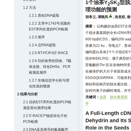
1个油茶Y
SK
型脱
2
2
1.2 方法
理功能的预测
1.2.1 质粒DNA提取
胡孝义
,
谭晓风
,
张党权
,
曾
1.2.2 文库中1743号克隆的
摘要：
以构建的油茶EST文
EST序列长度的PCR检测
个脱水素基因的全长cDNA序列
1.2.3 测序
600 bp的CDS，编码20
1.2.4 总RNA提取
质量为21 ku，等电点7，暂
编码蛋白具有2个Y-片段(DEYG
1.2.5 RT-PCR与5′-RACE
段(KIKEKLPG)，属于典型的
1.2.6 目的条带的回收、T载
苏氨酸的Thr-区在各物种
体连接、转化DH5α、PCR
在被保护的大分子表面形成水
检测及测序
EDDGQGGRRKK，可能
1.2.7 生物信息学分析与理
柑桔和拟南芥的脱水素比较，
化性质的预测
应时钙离子的瞬时增高，并可
2 结果与分析
关键词：
油茶
脱水素基因
2.1 目的EST序列长度的PCR检
学
测及双向测序结果
A Full-Length cDN
2.2 5′-RACE产物及转化子的
Dehydrin and Its 
PCR检测
Role in the Seeds
2.3 DNA及其推导的氨基酸序