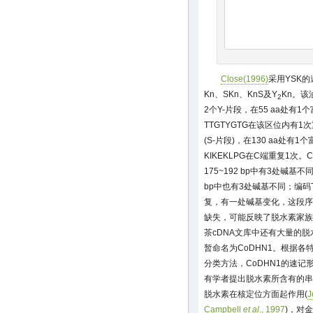
Close(1996)
采用YSK的
Kn、SKn、KnS及Y
Kn。
2
2个Y-片段，在55 aa处有1个富
TTGTYGTG在该区位内有1
(S-片段)，在130 aa处有
KIKEKLPG在C端重复1次。C
175~192 bp中有3处碱基不同
bp中也有3处碱基不同；编码Th
复，有一处碱基变化，这段序
缺失，可能反映了脱水素家族
茶cDNA文库中还有大量的
暂命名为CoDHN1。根据
分类方法，CoDHN1的速记
有学者提出脱水素所含有的串
脱水素在核定位方面起作用(
J
Campbell
et al
., 1997
)，对