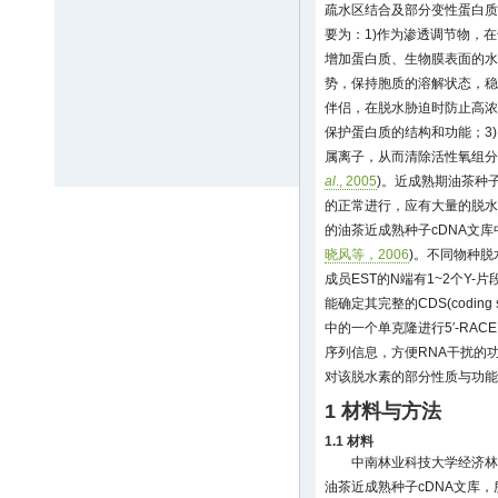
疏水区结合及部分变性蛋白质
要为：1)作为渗透调节物，
增加蛋白质、生物膜表面的水
势，保持胞质的溶解状态，稳
伴侣，在脱水胁迫时防止高浓
保护蛋白质的结构和功能；3
属离子，从而清除活性氧组分
al
., 2005
)。近成熟期油茶种
的正常进行，应有大量的脱水
的油茶近成熟种子cDNA文库
晓风等，2006
)。不同物种脱
成员EST的N端有1~2个Y
能确定其完整的CDS(coding
中的一个单克隆进行5′-RAC
序列信息，方便RNA干扰的
对该脱水素的部分性质与功能
1 材料与方法
1.1 材料
中南林业科技大学经济林
油茶近成熟种子cDNA文库，