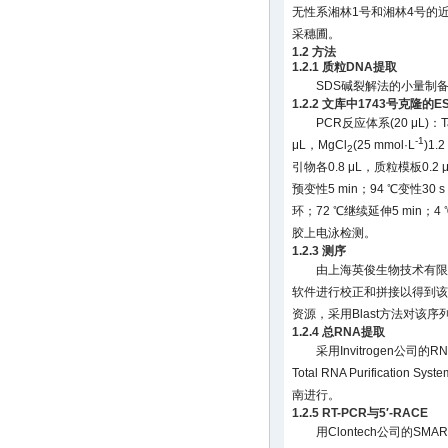
无性系湘林1号和湘林4号的
采穗圃。
1.2 方法
1.2.1 质粒DNA提取
SDS碱裂解法的小量制备
1.2.2 文库中1743号克隆的
PCR反应体系(20 μL)：Ta
-1
μL，MgCl
(25 mmol·L
)1.
2
引物各0.8 μL，质粒模板0.2 
预变性5 min；94 ℃变性30 s
环；72 ℃继续延伸5 min；
胶上电泳检测。
1.2.3 测序
由上海英俊生物技术有限公司
软件进行校正和拼接以得到该克
资源，采用Blast方法对该
1.2.4 总RNA提取
采用Invitrogen公司的R
Total RNA Purification S
南进行。
1.2.5 RT-PCR与5′-RACE
用Clontech公司的SMAR