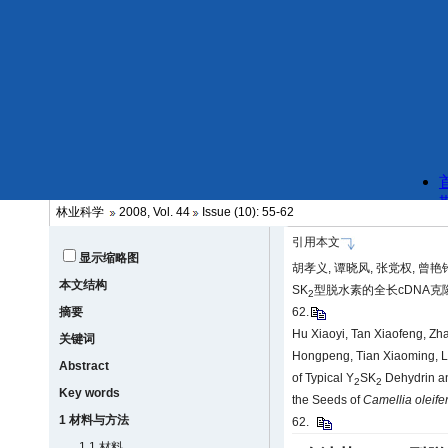
林业科学
2008, Vol. 44
Issue (10): 55-62
引用本文
显示缩略图
胡孝义, 谭晓风, 张党权, 曾艳铃,
本文结构
SK
型脱水素的全长cDNA克隆及生
2
摘要
62.
Hu Xiaoyi, Tan Xiaofeng, Z
关键词
Hongpeng, Tian Xiaoming, L
Abstract
of Typical Y
SK
Dehydrin an
2
2
Key words
the Seeds of
Camellia oleife
1 材料与方法
62.
1.1 材料