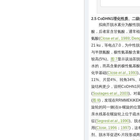
2.5 CoDHN1理化性质、
拟南芥脱水素分为酸性脱
酸，后者富含甘氨酸，通常植
氨酸(
Close
et al
., 1989
;
Den
21 ku，等电点7.0，为中性
与半胱氨酸，极性氨基酸含量
较高(5%)。
图 7
显示该油茶脱
水的，而高含量的极性氨基酸
化学基础(
Close
et al
., 1993
11%、片层4%、转角34%
旋结构更少，说明CoDHN
(
Soulages
et al
., 2003
)。对最
(
图 8
)，发现在RRMMEKIK
旋轮的同一侧(在α-螺旋的位置为3
亲水残基在螺旋轮上位于疏水
征(
Segrest
et al
., 1990
)。脱
用(
Close, 1996
；
1997
)，
剂、脱水等促进K-片段形成两