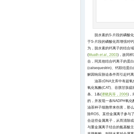
脱水素的S-片段的磷酸
于S-片段的磷酸化而增强对钙
为，脱水素的钙离子的结合域
(
Muath
et al
., 2003
)，故同样
合，同其他结合钙离子的蛋白，如钙
(calsequestrin)、钙联
解因响应胁迫条件而引起钙离
油茶cDNA文库中有超氧化
氧化氢酶(CAT)、谷胱甘肽硫转
条、1条(
谭晓风等，2006
)
的，并发现一条NADPH氧
油茶种子细胞带来伤害，那么
除ROS。某些金属离子参与
合这些金属离子，从而清除或
与重金属离子结合的氨基酸主
半胱氨酸，则脱水素对金属离