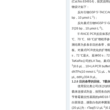
(Cat.No.634914)，按
物设计如下：
反向引物GSP 5′-TACCAG
-1
bp，10 μmol·L
)；
反向巢式引物NGSP 5′-GA
-1
3′(26 bp，10 μmol·L
)。
5′-RACE PCR反应体系
℃、70 ℃、68 ℃)扩增
测结果为多条非目的条带，保
板。对巢式PCR优化的扩增程序为
s，72 ℃退火、延伸50 s；7
TaKaRa公司的LA Taq。巢式PC
1
)0.6 μL，10×LA PCR buffe
-1
dNTPs(10 mmol·L
)1 μL
μL, ddH
O34.9 μL。
2
1.2.6 目的条带的回收、T
使用安比奥公司(长沙)的D
载体连接试剂盒，按照各自的
苄青霉素抗性基因的pMD18
白斑筛选，挑取白色的单菌落
-1
(20 μL)为：rTaq(5 U·μL
)0