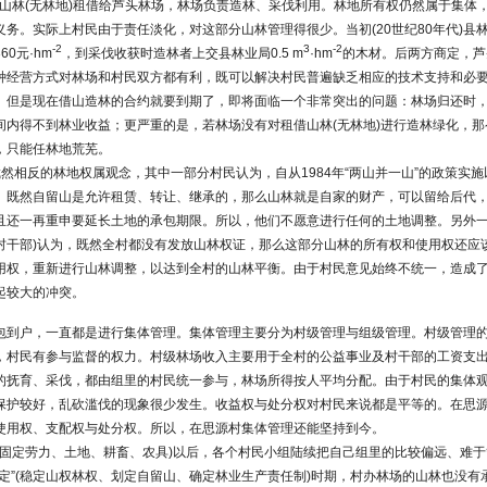
民把山林(无林地)租借给芦头林场，林场负责造林、采伐利用。林地所有权仍然属于集体
务。实际上村民由于责任淡化，对这部分山林管理得很少。当初(20世纪80年代)县
-2
3
-2
0元·hm
，到采伐收获时造林者上交县林业局0.5 m
·hm
的木材。后两方商定，芦头林
种经营方式对林场和村民双方都有利，既可以解决村民普遍缺乏相应的技术支持和必
。但是现在借山造林的合约就要到期了，即将面临一个非常突出的问题：林场归还时
间内得不到林业收益；更严重的是，若林场没有对租借山林(无林地)进行造林绿化，
，只能任林地荒芜。
然相反的林地权属观念，其中一部分村民认为，自从1984年“两山并一山”的政策实
。既然自留山是允许租赁、转让、继承的，那么山林就是自家的财产，可以留给后代
且还一再重申要延长土地的承包期限。所以，他们不愿意进行任何的土地调整。另外一
村干部)认为，既然全村都没有发放山林权证，那么这部分山林的所有权和使用权还应
用权，重新进行山林调整，以达到全村的山林平衡。由于村民意见始终不统一，造成
起较大的冲突。
包到户，一直都是进行集体管理。集体管理主要分为村级管理与组级管理。村级管理
，村民有参与监督的权力。村级林场收入主要用于全村的公益事业及村干部的工资支
的抚育、采伐，都由组里的村民统一参与，林场所得按人平均分配。由于村民的集体
保护较好，乱砍滥伐的现象很少发生。收益权与处分权对村民来说都是平等的。在思
使用权、支配权与处分权。所以，在思源村集体管理还能坚持到今。
固定”(固定劳力、土地、耕畜、农具)以后，各个村民小组陆续把自己组里的比较偏远、难
定”(稳定山权林权、划定自留山、确定林业生产责任制)时期，村办林场的山林也没有