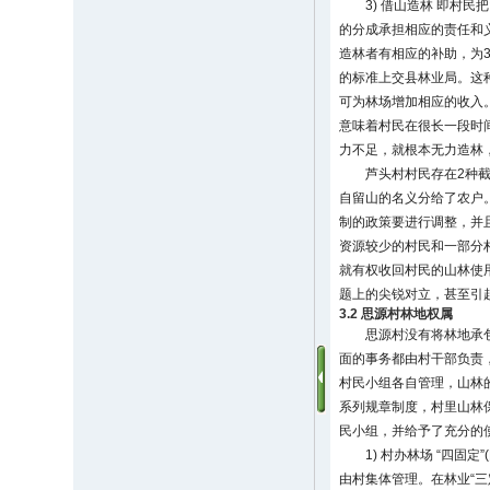
3) 借山造林 即村
的分成承担相应的责任和义
造林者有相应的补助，为36
的标准上交县林业局。这
可为林场增加相应的收入
意味着村民在很长一段时
力不足，就根本无力造林
芦头村村民存在2种截
自留山的名义分给了农户
制的政策要进行调整，并
资源较少的村民和一部分
就有权收回村民的山林使
题上的尖锐对立，甚至引
3.2 思源村林地权属
思源村没有将林地承
面的事务都由村干部负责
村民小组各自管理，山林
系列规章制度，村里山林
民小组，并给予了充分的
1) 村办林场 “四
由村集体管理。在林业“三