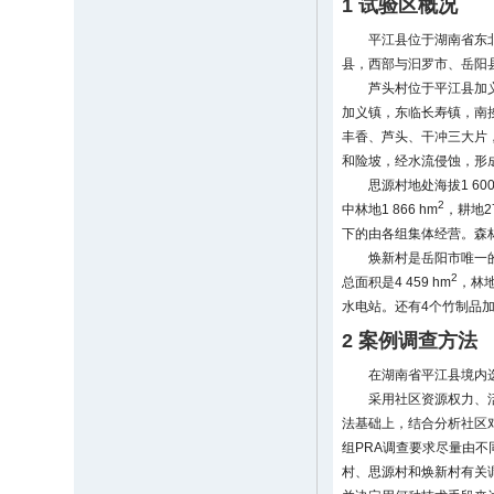
1 试验区概况
平江县位于湖南省东
县，西部与汩罗市、岳阳县接
芦头村位于平江县加义镇，
加义镇，东临长寿镇，南挨
丰香、芦头、干冲三大片
和险坡，经水流侵蚀，形
思源村地处海拔1 60
2
中林地1 866 hm
，耕地27
下的由各组集体经营。森林
焕新村是岳阳市唯一
2
总面积是4 459 hm
，林地
水电站。还有4个竹制品加工
2 案例调查方法
在湖南省平江县境内
采用社区资源权力、活
法基础上，结合分析社区
组PRA调查要求尽量由
村、思源村和焕新村有关