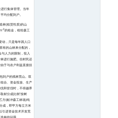
。
位进行集体管理。当年
口平均分配到户。
林(租赁性质)的山
-2
m
的租金，租给森工
未变动，只是每年因人口
组原有的山林来分配的，
金与人力的限制，投入
竹林进行施肥。但村民还
营由于与农户利益直接挂
承包到户的残林荒山。双
力组合、资金投放、生产
间伐和皆伐时，不得越界
取材分成比例“按树
乙方(献冲森工林场)纯
料分成，即甲方每立方米
以引进资金技术开发荒
再造林的问题。