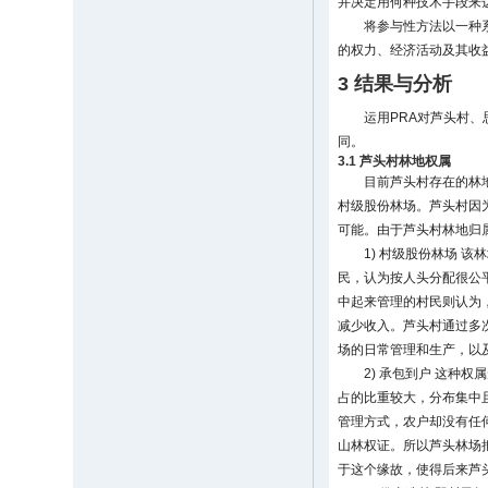
并决定用何种技术手段来
将参与性方法以一种
的权力、经济活动及其收
3 结果与分析
运用PRA对芦头村
同。
3.1 芦头村林地权属
目前芦头村存在的林
村级股份林场。芦头村因
可能。由于芦头村林地归
1) 村级股份林场 
民，认为按人头分配很公
中起来管理的村民则认为
减少收入。芦头村通过多
场的日常管理和生产，以
2) 承包到户 这
占的比重较大，分布集中
管理方式，农户却没有任
山林权证。所以芦头林场
于这个缘故，使得后来芦