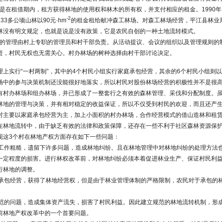
造林是在租借期内，租方获得林地的使用权和林木的所有权，并支付相应的租金。1990
-2
3多公顷山林以90元·hm
的租金租给献冲森工林场。对森工林场经营，平江县林业
林没有明文规定，也就是说是没有政策，它是农民自创的一种土地流转模式。
办林场的管理由村上专职的管理员和村干部负责。从活动提议、会议的组织以及管理规则
责，村民无权也无需关心。村办林场的树种选择由村干部讨论决定。
理上实行“一村两制”，其中的4个村民小组实行家庭承包经营，其余的6个村民小组则
场中的参与决策机制还没能很好地落实，所以村民对股份林场经营的积极性并不是很
有村办林场和组办林场，并已形成了一整套行之有效的森林管理、采伐和分配制度。
林地的管理与决策，并有相对稳定的收益保证，所以不仅受到村民的欢迎，而且还产
村主要以家庭承包经营为主，加上小面积的村办林场，合作经营模式的借山造林和租
在林地流转中，由于缺乏有效的法律和政策保障，还存在一些不利于社区森林资源保
现这3个村在林地产权方面存在如下一些问题：
时，工作粗糙，遗留下许多问题，造成林地纠纷。且在林地管理中对林地纠纷的处理方法
一定程度的损害。进行林权改革前，对林地纠纷必须本着促进林业生产、保证村民利
行林地的调整。
家庭承包经营，获得了林地经营权，但是由于林业管理体制的严格限制，农民对于承包的
不规范的问题，造成集体资产流失，损害了村民利益。因此建立规范的林地流转机制，形
前林地产权改革中的一个首要问题。