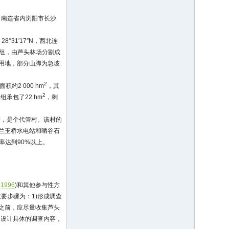
，南连省内浏阳市长沙
8°31′17″N，西北连
小组，由芦头林场分割成
业用地，部分山脚为急坡
。
2
约2 000 hm
，其
2
组承包了22 hm
，剩
管，是个代管村。该村的
：兰玉桥水电站和晒谷石
率达到90%以上。
996
)和其他参与性方
要步骤为：1)形成调查
查之前，应尽量收集芦头
题设计具体的调查内容，