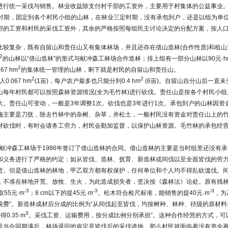
进行统一采伐与销售。林业收益除支付村干部的工资外，主要用于村集体的公益事业
固定”时期，固定到各个村民小组的山林，在林业三定时期，没有承包到户，还是以组为单
部的工资和村民的采伐工资外，其余的严格按照每组民主讨论决定的分配方案，按人
比较复杂，既有自留山和责任山又有集体林场，并且还存在借山造林(合作性质)和租山造
2
的山林以“借山造林”的形式与献冲森工林场合作造林；排上组有一部分山林以90元·h
2
7 hm
的集体统一管理的山林，剩下就是村民的自留山和责任山。
2
2
0.067 hm
(1亩)，每户农户最多也只能分到0.4 hm
(6亩)。自留山自分山后一直
山每年村民都可以按照森林资源情况(全为毛竹林)进行砍伐。责任山是按各个村民小
大。责任山可变动，一般是3年调整1次。砍伐也是3年进行1次。承包到户的山林因资
施主要是刀抚，除去竹林中的杂树、杂草，并松土，一般村民没有资金对责任山上的
材砍伐时，有时会请务工劳力，村民会勤加监督，以保护山林资源。毛竹林的承包经
组与献冲森工林场于1986年签订了借山造林的合同。借山造林的主要是当时组里还没有
和义务进行了严格的约定：如从皆伐、造林、抚育、新造林或间伐以至全面皆伐的劳
责。但是借山造林的林地，甲乙双方都有权保护，任何单位和个人均不得乱砍滥伐。
，不准在林地开荒、放牧、生火，为此造成损失者，坚决按《森林法》论处。原有残林
-3
-3
-3
55元·m
；8 cm以下的提45元·m
。松木符合检尺标准，能销售的提40元·m
，为
税费”。新造林成材后分成的比例为“从间伐起至皆伐，均按树种、林种、径级的原材
3
0.35 m
。采伐工资、运输费用，按分成比例分别承担”。这种合作经营的方式，可
是当合同期满后，林场退回的肯定是皆伐后的采伐迹地，那么村民就面临着没有资金