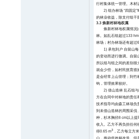
行村集体统一管理。木材
2) 组办林场 “四
的林业收益，除支付组干
3.3 焕新村林地权属
焕新村林地权属情况
林。如乱石组超过133 hm
林场；村办林场还有超过66
1) 承包到户 自留山每人
的变动而进行微调。自留
所以组与组之间的差别很
就会少些，如村民抚育措
是会经常上山管理；到竹
钩，管理效果较好。
2) 借山造林 乱石
方在合同中对林地的责任
技术指导均由森工林场负
到未借山造林的周围采伐
种，杉木胸径8 cm以上提取
收入。乙方不再负担任何
3
得0.65 m
，乙方每立方米得
山，推动低效林改造。但