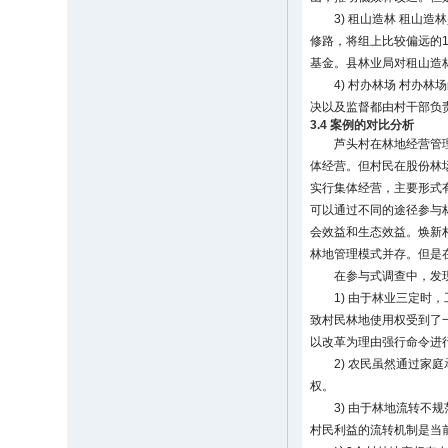
3) 租山造林 租山
修路，将组上比较偏远的13
基金。县林业局对租山造
4) 村办林场 村
决以及监督都由村干部负
3.4 案例的对比分析
芦头村在林地经营管
体经营。但村民在股份林
实行集体经营，主要形式
可以通过不同的途径参与
会效益和生态效益。焕新
林地管理模式并存。但是
在参与式调查中，发
1) 由于林业三定
致村民林地使用权受到了
以改革为理由强行命令进
2) 农民虽然通过
权。
3) 由于林地流转
村民利益的流转机制是当