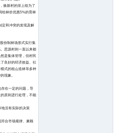
年，焕新村的排上组为了
局给林价优惠5%的育林
的制定和冲突的发现及解
以股份制林场形式实行集
高。思源村则一直以来都
虽然是集体管理，但村民
生了良好的经济效益、社
赁模式的租山造林等多种
护的现象。
也存在一定的问题，导
益的原则进行处理，不能
林地没有实际的决策
成符合市场规律、兼顾