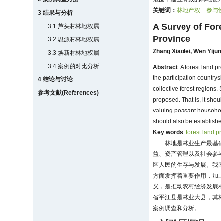
关键词：
林地产权
参与
3 结果与分析
A Survey of For
3.1 芦头村林地权属
Province
3.2 思源村林地权属
Zhang Xiaolei
,
Wen Yiju
3.3 焕新村林地权属
3.4 案例的对比分析
Abstract
: A forest land 
the participation country
4 结论与讨论
collective forest regions.
参考文献(References)
proposed. That is, it sho
valuing peasant household
should also be established
Key words
:
forest land p
林地是林业生产最基
益、资产管理以及社会参
区人民的生存与发展。我
方面发挥着重要作用，加
义，是推动农村经济发展
省平江县是林业大县，其
案例调查和分析。