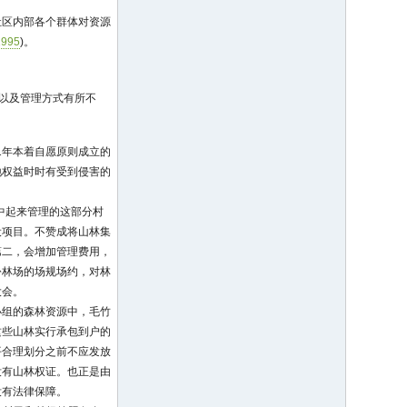
社区内部各个群体对资源
995
)。
属以及管理方式有所不
1年本着自愿原则成立的
地权益时时有受到侵害的
集中起来管理的这部分村
设项目。不赞成将山林集
第二，会增加管理费用，
份林场的场规场约，对林
大会。
小组的森林资源中，毛竹
这些山林实行承包到户的
平合理划分之前不应发放
没有山林权证。也正是由
没有法律保障。