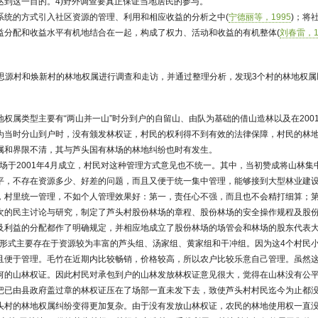
达到这一目的。4)野外调查要真正保证当地居民的参与。
系统的方式引入社区资源的管理、利用和相应收益的分析之中(
宁德丽等，1995
)；将
益分配和收益水平有机地结合在一起，构成了权力、活动和收益的有机整体(
刘春雷，1
、思源村和焕新村的林地权属进行调查和走访，并通过整理分析，发现3个村的林地权
地权属类型主要有“两山并一山”时分到户的自留山、由队为基础的借山造林以及在200
为当时分山到户时，没有颁发林权证，村民的权利得不到有效的法律保障，村民的林
属和界限不清，其与芦头国有林场的林地纠纷也时有发生。
该林场于2001年4月成立，村民对这种管理方式意见也不统一。其中，当初赞成将山林
平，不存在资源多少、好差的问题，而且又便于统一集中管理，能够接到大型林业建
，村里统一管理，不如个人管理效果好：第一，责任心不强，而且也不会精打细算；
次的民主讨论与研究，制定了芦头村股份林场的章程、股份林场的安全操作规程及股
及利益的分配都作了明确规定，并相应地成立了股份林场的场管会和林场的股东代表
种权属形式主要存在于资源较为丰富的芦头组、汤家组、黄家组和干冲组。因为这4个村民
且便于管理。毛竹在近期内比较畅销，价格较高，所以农户比较乐意自己管理。虽然
何的山林权证。因此村民对承包到户的山林发放林权证意见很大，觉得在山林没有公
把已由县政府盖过章的林权证压在了场部一直未发下去，致使芦头村村民迄今为止都
头村的林地权属纠纷变得更加复杂。由于没有发放山林权证，农民的林地使用权一直