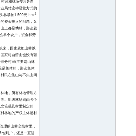
，村民和林场按照各自
林业局对这种经营方式的
-2
场按1 500元·hm
要的资金投入的问题，又
，山上都是幼林，那么就
那么单个农户，资金和劳
施以来，国家就把山林以
，国家对自留山也没有强
部分村民(主要是山林
该是集体的，那么集体
了村民在集山与不集山问
的林地，所有林地管理方
出等。组级林场则由各个
观念较强及村里制定的一
源村林地的产权主体是村
于管理的山林交给村里，
承包到户，还是一直进