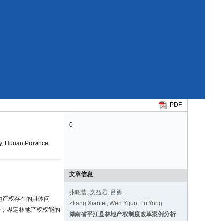
PDF
0
ty, Hunan Province.
文章信息
张晓蕾, 文益君, 吕勇.
地产权存在的具体问
Zhang Xiaolei, Wen Yijun, Lü Yong
表；界定林地产权权能的
湖南省平江县林地产权制度改革案例分析