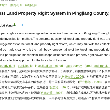
性方法
案例调查
林地流转
est Land Property Right System in Pingjiang County
n
,
Lü Yong
property right case was investigated in collective forest regions in Pingjiang County
side investigation method.The concrete question of forest land property right was an
 Suggestions for the forest land property right reform, which may suit with the collect
uld be made clear who is the main body representative of the forest land property rig
s' participation mechanism.The scope of the forest land property right power shou
 an effective approach for the forest land transfer.
roperty right
participation investigation method
case survey
forest land transfer
础的生产资料，是林业可持续发展的物质基础。长期以来，我国集体林地由于产权关
与造林的积极性，制约了林业发展与改革的深入(
刘德钦等，2006
)。林地产权问题关
国南方集体林区拥有丰富的森林资源，是中国的重要林区之一(
乔方彬等，1998
)，在
上其林地产权形式多种多样、效果各异(
张志雄，1998
)，林地产权制度改革在资源资
和稳定社会经济秩序的关键因素(
冉光念等，2007
)。所以对南方集体林区的林地产权
林权制度安排方面有很多成功的经验，采用参与性调查方法，在该县3个村就集体林区