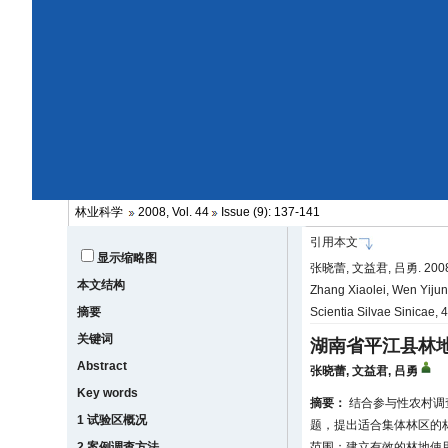
林业科学
2008, Vol. 44
Issue (9): 137-141
引用本文
显示缩略图
张晓蕾, 文益君, 吕勇. 20
本文结构
Zhang Xiaolei, Wen Yijun
摘要
Scientia Silvae Sinicae,
关键词
湖南省平江县林
Abstract
张晓蕾
,
文益君
,
吕勇
Key words
摘要：
结合参与性农村调
1 试验区概况
题，提出适合集体林区的
2 案例调查方法
范围；建立有效的林地使