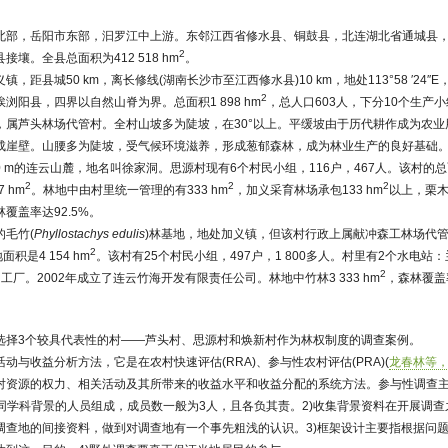
北部，岳阳市东部，汩罗江中上游。东邻江西省修水县、铜鼓县，北连湖北省通城县
2
壤。全县总面积为412 518 hm
。
距县城50 km，离长修线(湖南长沙市至江西修水县)10 km，地处113°58 ′24″E，2
2
浏阳县，四界以自然山脊为界。总面积1 898 hm
，总人口603人，下分10个生产
，属芦头林场代管村。全村山坡多为陡坡，在30°以上。平缓坡由于历代耕作成为农
成崖壁。山腰多为陡坡，受气候环境滋养，形成葱郁森林，成为林业生产的良好基础
0 m的连云山麓，地名叫徐家洞。思源村现有6个村民小组，116户，467人。该村的总面积
2
2
2
 hm
。林地中由村里统一管理的有333 hm
，加义采育林场承包133 hm
以上，栗木
覆盖率达92.5%。
的毛竹(
Phyllostachys edulis
)林基地，地处加义镇，但该村行政上属献冲森工林场代
2
面积是4 154 hm
。该村有25个村民小组，497户，1 800多人。村里有2个水电站
2
厂。2002年成立了连云竹海开发有限责任公司。林地中竹林3 333 hm
，森林覆盖
选择3个较具代表性的村——芦头村、思源村和焕新村作为林权制度的调查案例。
动与收益分析方法，它是在农村快速评估(RRA)、参与性农村评估(PRA)(
龙春林等，1
对资源的权力、相关活动及其所带来的收益水平和收益分配的系统方法。参与性调查主
不同学科背景的人员组成，成员数一般为3人，且各负其责。2)收集背景资料在开展调
调查地的间接资料，做到对调查地有一个事先粗浅的认识。3)框架设计主要指根据问