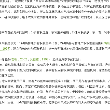
在的问题，一定程度上反映了当前集体林区林地产权的现状和存在的问题，特别是反映
较慢的地区的现状。这些地区经济条件较差，农民生活水平较低，对林业的依赖性较
地使用权，提高实际林业收益。所以集体林区林地产权改革中以充分考虑农户需求为
权，确保收益权，给予农民有效的林地处置权，使得通过林地产权的改革，真正促进
中存在的具体问题有：1)所有权虚置，权利主体模糊；2)使用权残缺，权、责、利不
革的建议为：1)明确林地所有权的主体代表；2)明确界定林地产权权能的范围(
张敏新
1997
)，建立有效的林地流转机制，进一步明确林地使用权的物权性质，保证联产
十分复杂(
曹钢，2002
；
吴德进，1997
)，必须注意以下的问题：
将土地、森林简单地划分为国有、集体和个人所有，单纯划分并不能解决所有的问题。产
形式下可以有千差万变的制度设计，要求有相应的权威维护手段、激励机制，这些都
否真正实现。
不同，意味着收益的不同。拥有产权的终极目的是享有利益，而不是占有森林资源本身。
占有的目标。因而，界定产权的核心是要明确利益分享规则，包括：利益分享比例、
必须将利益分享规则用法律、合同、契约形式固定下来，予以量化，确保直接经营者
遵循产权制度演变的历史轨迹，不能是一种随心所欲的“安排”。应关心产权界定以及确
规则、法律、社会习惯和道德标准等。应研究使产权制度朝有利方向演变的条件，研