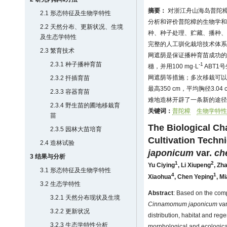
摘要：
对浙江舟山海岛普陀
2.1 形态特征及生物学特性
分析和评价普陀樟的生物学和
2.2 天然分布、更新状况、生境
种、种子处理、贮藏、播种、
及生态学特性
完整的人工驯化栽培技术体系
2.3 繁育技术
网遮荫是保证播种育苗成功的
2.3.1 种子播种育苗
-1
穗，并用100 mg·L
ABT1
网遮荫等措施；多次移栽可以培
2.3.2 扦插育苗
最高350 cm，平均胸径3.0
2.3.3 容器育苗
难地造林开辟了一条新的途径
2.3.4 野生苗的圃地移栽育
关键词：
普陀樟
生物学特性
苗
The Biological Ch
2.3.5 园林大苗培育
Cultivation Techn
2.4 造林试验
japonicum
var.
ch
3 结果与分析
1
2
Yu Ciying
,
Li Xiupeng
,
Zha
3.1 形态特征及生物学特性
4
1
Xiaohua
,
Chen Yeping
,
Mi
3.2 生态学特性
Abstract
: Based on the com
3.2.1 天然分布现状及生境
Cinnamomum japonicum
var
3.2.2 更新状况
distribution, habitat and reg
3.2.3 生态学特性分析
morphological and ecological 