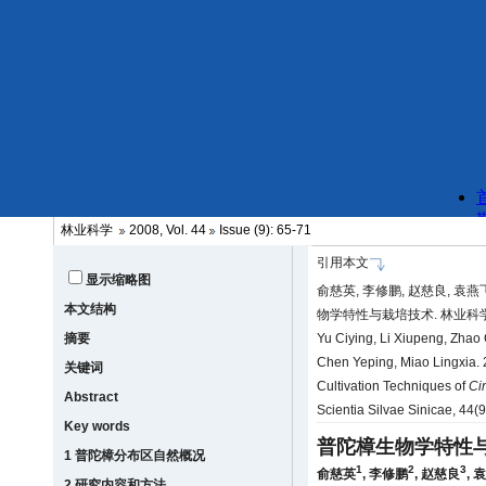
林业科学
2008, Vol. 44
Issue (9): 65-71
引用本文
显示缩略图
俞慈英, 李修鹏, 赵慈良, 袁燕飞
本文结构
物学特性与栽培技术. 林业科学, 44
摘要
Yu Ciying, Li Xiupeng, Zhao
Chen Yeping, Miao Lingxia. 2
关键词
Cultivation Techniques of
Ci
Abstract
Scientia Silvae Sinicae, 44(
Key words
普陀樟生物学特性
1 普陀樟分布区自然概况
1
2
3
俞慈英
,
李修鹏
,
赵慈良
,
袁
2 研究内容和方法