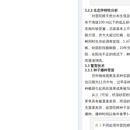
3.2.3 生态学特性分析
对普陀樟天然分布生境及
布于海拔100 m以下的低
东南向较普遍，北坡基本上不
能力强，并大大超过红楠，在
树同时生存处调查发现，1 m
株。幼苗阶段极耐荫，10年
阳，在阳光不足的情况下，树
而逐渐增高。
3.3 繁育技术
3.3.1 种子播种育苗
历年物候观察及采种实践
佳日期为11月中旬，过早采
种极易引起风吹落果或果被鸟
从
表 3
可知，经湿砂层积
芽率具有极显著差异，而湿砂
无显著差异，故普陀樟种子采
播种。播种时间以每年春季1
表 3
不同处理对普陀樟