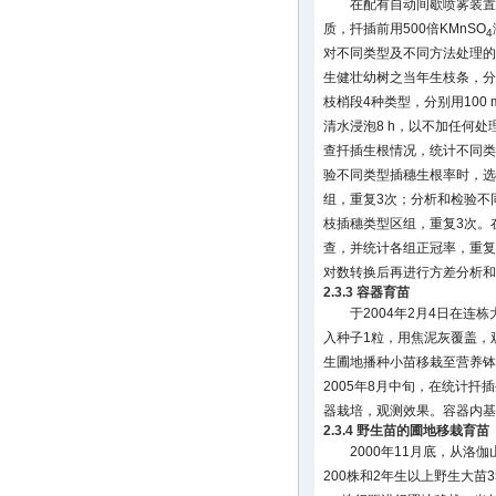
在配有自动间歇喷雾装置
质，扦插前用500倍KMnSO
4
对不同类型及不同方法处理的
生健壮幼树之当年生枝条，分
枝梢段4种类型，分别用100 m
清水浸泡8 h，以不加任何处
查扦插生根情况，统计不同类
验不同类型插穗生根率时，选
组，重复3次；分析和检验不
枝插穗类型区组，重复3次。在
查，并统计各组正冠率，重复
对数转换后再进行方差分析和
2.3.3 容器育苗
于2004年2月4日在
入种子1粒，用焦泥灰覆盖，观
生圃地播种小苗移栽至营养钵
2005年8月中旬，在统计
器栽培，观测效果。容器内
2.3.4 野生苗的圃地移栽育苗
2000年11月底，从洛
200株和2年生以上野生大苗350