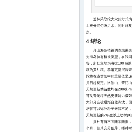
造林采取挖大穴的方式为
土充分混匀吸足水。同时施复
次。
4 结论
舟山海岛植被调查结果表
为海岛特有植被类型，在我国
谷，所处立地为海拔100 m以
壤为黄红壤。群落更新层调查
陀樟在该群落中的重要值呈递
并日趋稳定。洛伽山、普陀山
天然更新幼苗数均在200株·m
可见普陀樟天然更新能力极强
大部分会被逐渐自然淘汰，因
培育可以弥补种子来源不足，
天然更新的2年生以上幼树则
播种育苗不宜随采随播，
个月，使其充分催芽，播种时