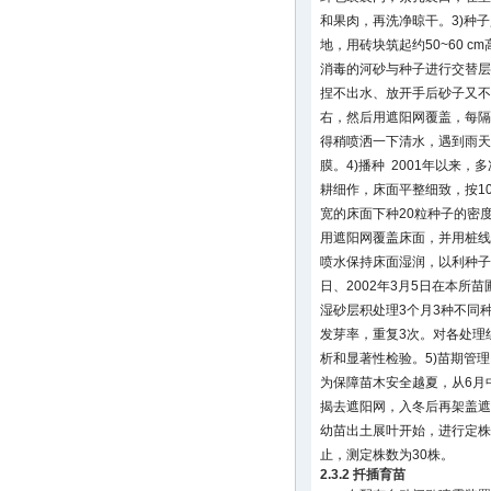
和果肉，再洗净晾干。3)种
地，用砖块筑起约50~60 c
消毒的河砂与种子进行交替层
捏不出水、放开手后砂子又不
右，然后用遮阳网覆盖，每隔1
得稍喷洒一下清水，遇到雨天
膜。4)播种 2001年以来
耕细作，床面平整细致，按10
宽的床面下种20粒种子的密
用遮阳网覆盖床面，并用桩线
喷水保持床面湿润，以利种子发芽
日、2002年3月5日在本所
湿砂层积处理3个月3种不同
发芽率，重复3次。对各处理
析和显著性检验。5)苗期管
为保障苗木安全越夏，从6月
揭去遮阳网，入冬后再架盖遮
幼苗出土展叶开始，进行定株
止，测定株数为30株。
2.3.2 扦插育苗