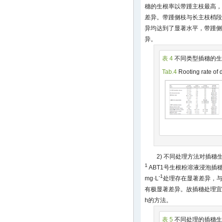
穗的生根率以带踵主枝最高，
差异。带踵侧枝与长主枝梢段
异均达到了显著水平，带踵侧
异。
表 4
不同类型插穗的生
Tab.4
Rooting rate of d
2) 不同处理方法对插穗
1
ABT1号生根粉溶液浸泡插穗
-1
mg·L
处理存在显著差异，
有极显著差异。故插穗处理宜采用
h的方法。
表 5
不同处理的插穗生