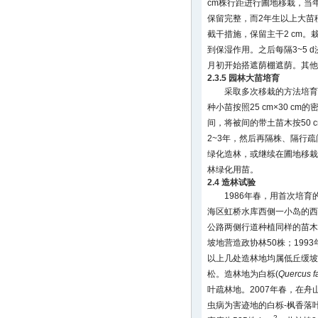
cm株行距进行圃地移栽，当
保留完整，而2年生以上大苗
截干措施，保留主干2 cm
到保湿作用。之后每隔3~5 
月初开始搭遮荫棚遮荫。其他
2.3.5 园林大苗培育
采取多次移栽的方法培育
种小苗按照25 cm×30 c
间，将被间的带土苗木按50 c
2~3年，然后再隔株、隔行
绿化造林，或继续在圃地移栽
林绿化用苗。
2.4 造林试验
1986年春，用首次培育
海区虹桥水库西侧一小岛的西
公路两侧行道种植同样的苗木2
坡地营造政协林50株；1993
以上几处造林地均属低丘缓坡
松。造林地为白栎(
Quercus f
叶疏林地。2007年春，在
虫病为害迹地的白栎-枫香落
-2