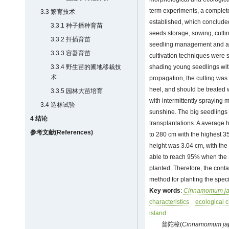
term experiments, a complet
3.3 繁育技术
established, which concluded
3.3.1 种子播种育苗
seeds storage, sowing, cuttin
3.3.2 扦插育苗
seedling management and aff
3.3.3 容器育苗
cultivation techniques were 
3.3.4 野生苗的圃地移栽技
shading young seedlings with
术
propagation, the cutting was
heel, and should be treated
3.3.5 园林大苗培育
with intermittently spraying 
3.4 造林试验
sunshine. The big seedlings 
4 结论
transplantations. A average 
参考文献(References)
to 280 cm with the highest 3
height was 3.04 cm, with the
able to reach 95% when the 
planted. Therefore, the cont
method for planting the spec
Key words
:
Cinnamomum j
characteristics
ecological c
island
普陀樟(
Cinnamomum ja