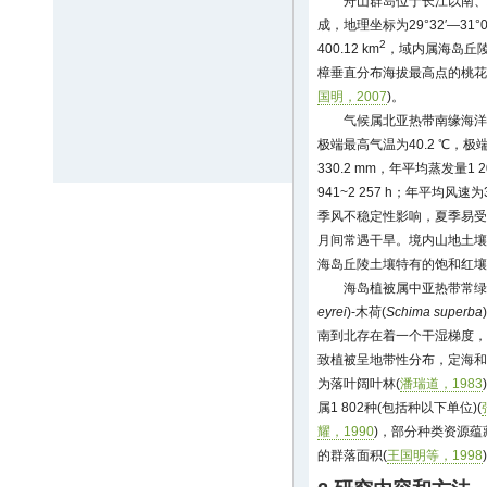
舟山群岛位于长江以南、
成，地理坐标为29°32′—31°04
2
400.12 km
，域内属海岛丘陵
樟垂直分布海拔最高点的桃花岛
国明，2007
)。
气候属北亚热带南缘海洋性
极端最高气温为40.2 ℃，极端
330.2 mm，年平均蒸发量1 2
941~2 257 h；年平均风速为3.
季风不稳定性影响，夏季易受
月间常遇干旱。境内山地土壤
海岛丘陵土壤特有的饱和红壤亚类
海岛植被属中亚热带常绿
eyrei
)-木荷(
Schima superba
南到北存在着一个干湿梯度，
致植被呈地带性分布，定海和
为落叶阔叶林(
潘瑞道，1983
属1 802种(包括种以下单位)(
耀，1990
)，部分种类资源
的群落面积(
王国明等，1998