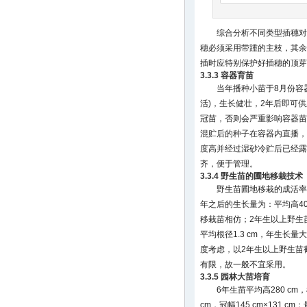
综合分析不同类型插穗对
穗必须采用带踵的主枝，其余
插时应特别保护好插穗的顶芽
3.3.3 容器育苗
当年播种小苗于8月份容
活)，生长健壮，2年后即可
冠苗，否则会严重影响容器苗
混贮后的种子在容器内直播，
度高并经过湿砂冷贮后已经露
齐，便于管理。
3.3.4 野生苗的圃地移栽技术
野生苗圃地移栽的成活率
年之后的生长量为：平均高40.
移栽苗相仿；2年生以上野生苗
平均根径1.3 cm，年生长
度考虑，以2年生以上野生苗
有限，故一般不宜采用。
3.3.5 园林大苗培育
6年生苗平均高280 cm，根
cm，冠幅145 cm×131 cm