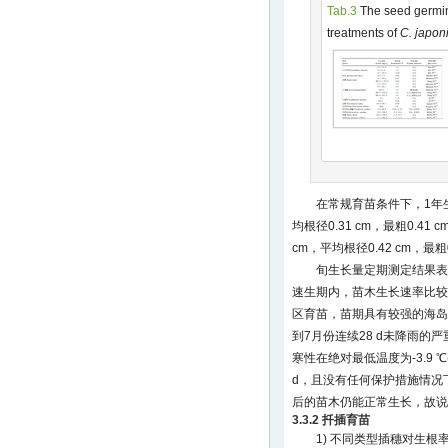
Tab.3
The seed germina
treatments of
C. japo
在常规育苗条件下，1年生春
均根径0.31 cm，最粗0.41 
cm，平均根径0.42 cm，最粗0
旬生长量定期测定结果表
速生期内，苗木生长速率比较
区育苗，苗期具有较强的海岛
到7月份连续28 d未降雨的
寒性在绝对最低温度为-3.9 ℃
d，且没有任何保护措施情况
后的苗木仍能正常生长，故说
3.3.2 扦插育苗
1) 不同类型插穗对生根