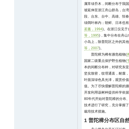
属常绿乔木，间断分布于我国
坡延伸至浙江舟山群岛，台湾
段、台东、台中、高雄、恒春等
绿阔叶林内；朝鲜、日本也有
若蕙，1994
)。在浙江仅见于
等，1995
)，集中分布在舟
小岛上，除普陀区之外的其他
等，2007
)。
普陀樟为稀有濒危植物(
国家二级重点保护野生植物(
本的间断分布种，对研究东亚
坚实致密，纹理通直，耐腐，
叶面深绿色具光泽，观赏价值
值。为了尽快缓解普陀樟的濒
开发利用该树种提供科学依据
80年代开始对普陀樟的分布
技术进行了研究，充分掌握了
栽培技术措施。
1 普陀樟分布区自