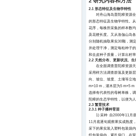
2 研究内容和方法
2.1 形态特征及生物学特性
对舟山海岛普陀樟资源全
的形态特征及生物学特性。从
花序，每株所采集的样本数均
及花梗长度。又从洛伽山岛各
分别随机抽取果实30颗，测
并处理干净，测定每粒种子的
和去皮种子质量，计算出籽率
2.2 天然分布、更新状况、
在全面调查普陀樟资源天
采用样方法调查群落及更新层
向、坡位、坡度、土壤等立地
m×10 m，灌木层为5 m×5 
选择有代表性的母树单株，调
陀樟的生态学特性，以便为人
2.3 繁育技术
2.3.1 种子播种育苗
1) 采种 自2000年1
11月底逐旬观察果实成熟度
采下的果实装入塑料包装袋内，
纤包装袋内，紧扎袋口，在室