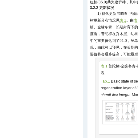
红楠(36.0)共为建群种，其中普
3.2.2 更新状况
1) 群落更新层调查 洛
树更新分布情况见
表 1
。由
表
楠、全缘冬青，长期封育下的
度看，普陀樟在乔木层、幼树
中的重要值达到了91.0，
现，由此可以预见，在长期的
要值将会逐步提高，可能最后
表 1
普陀樟-全缘冬青
表
Tab.1
Basic state of s
regeneration layer of
chenii-Ilex integra-Ma