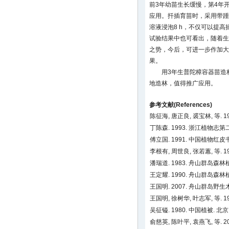
前3年幼苗生长缓慢，第4年
应用。扦插育苗时，采用带踵主
溶液浸泡8 h，不仅可以提
试验结果中也可看出，随着生
之势，今后，可进一步作加大
果。
用3年生普陀樟容器苗造
地造林，值得推广应用。
参考文献(References)
陈征海, 唐正良, 裘宝林, 等.
丁陈森. 1993. 浙江植物志第
傅立国. 1991. 中国植物红皮
李根有, 周世良, 张若蕙, 等.
潘瑞道. 1983. 舟山群岛
王定耀. 1990. 舟山群岛森
王国明. 2007. 舟山群岛野生
王国明, 徐树华, 叶志军, 等
吴征镒. 1980. 中国植被. 北京:
俞慈英, 陈叶平, 袁燕飞, 等. 