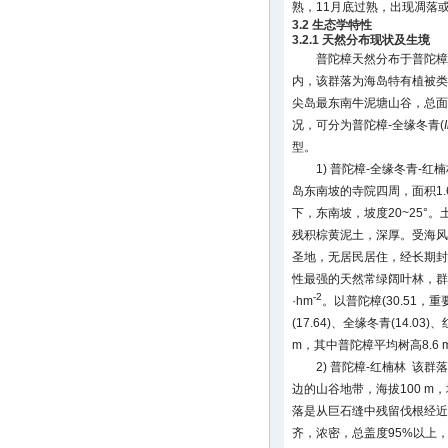
熟，11月底过熟，出现凋落
3.2 生态学特性
3.2.1 天然分布现状及生境
普陀樟天然分布于普陀樟-
内，该群落为海岛特有植被类
尖岛最东南牛泥塘山谷，总面积约
况，可分为普陀樟-全缘冬青(
型。
1) 普陀樟-全缘冬青-
岛东南坡的寺院四周，面积1.6
下，东南坡，坡度20~25°
残积棕黄泥土，深厚。受海风
圣地，无居民居住，经长期封
性最强的天然常绿阔叶林，群落总
-2
·hm
。以普陀樟(30.51，
(17.64)、全缘冬青(14.03
m，其中普陀樟平均树高8.6 m
2) 普陀樟-红楠林 该
边的山谷地带，海拔100 m
落是从巨石缝中残留伐根经近
齐，浓密，总盖度95%以上，总