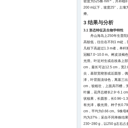
密度为525株·hm
，共补植8 
200 m以下，坡度25°，土
瘠。
3 结果与分析
3.1 形态特征及生物学特性
舟山海岛上250年生普陀
高较低，往往在不到1 m处
凡枝下高超过1.3 m者，单杆胸
冠幅7.0~10.0 m。树皮
光滑。叶近对生或在枝条上部互
cm，最长可达12.5 cm，宽2.
尖，基部宽楔形或近圆形，偶
泽，叶背面淡绿色，离基三出脉
cm，较粗壮，上面具凹槽，
叶腋，花序总梗长2.9~6.1 c
状核果，长圆形，长0.96~1.3
有光泽，极光滑。种子长0.79~1.
cm，平均为0.66 cm。9
均为37%；采自不同单株结
230~280 g，以250 g