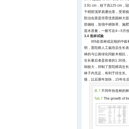
3.91 cm，枝下高125 cm
干梢部顶芽易遭虫害，受害植
防治虫害是培育优质园林大苗
部侧枝，加强中耕除草、施肥
苗木质量，一般可在4—5月
3.4 造林试验
对6处造林或定植的中龄
明，普陀樟人工栽培后生长表
林的与公路绿化同龄木相比，
生长量后者是前者的1.30
响较大，抑制了普陀樟高生长
林子内充足，有利于径生长。
慢，以后逐年加快，15年生
表 7
不同年份造林的林
Tab.7
The growth of tre