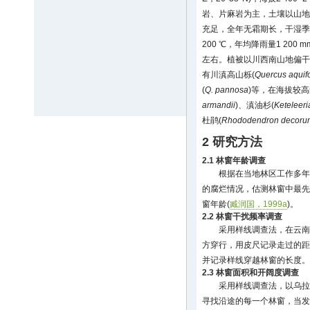
岩、片麻岩为主，土壤以山地
充足，全年无霜期长，干湿季分
200 ℃，年均降雨量1 200
左右。植被以川西南山地偏干
有川滇高山栎(
Quercus aquifo
(
Q. pannosa
)等，在海拔较
armandii
)、滇油杉(
Keteleeri
杜鹃(
Rhododendron decoru
2 研究方法
2.1 林窗年龄调查
根据在当地林区工作多年的护
的腐烂情况，估测林窗中最先
窗年龄(
臧润国，1999a
)。
2.2 林窗干扰频率调查
采用样线调查法，在云南
方穿行，用皮尺记录走过的距
并记录样线穿越林窗的长度。
2.3 林窗面积和开阔度调查
采用样线调查法，以乌拉
寻找沿途的每一个林窗，当发