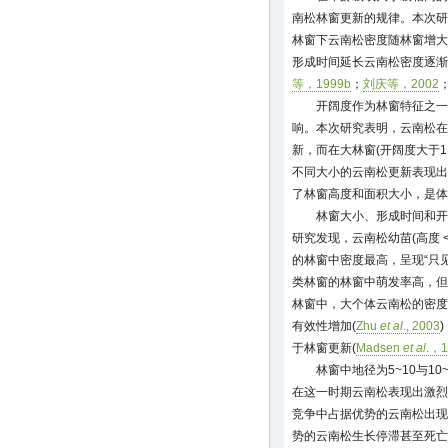
南松林窗更新的规律。本次研
林窗下云南松密度随林窗增大
形成时间延长云南松密度逐渐
等，1999b
；
刘庆等，2002
开阔度作为林窗特征之一
响。本次研究表明，云南松在较
新，而在大林窗(开阔度大于1
不同大小的云南松更新表现出
了林窗高度和面积大小，是体
林窗大小、形成时间和开
研究发现，云南松幼苗(高度 <
的林窗中密度最高，呈现“只
类林窗的林窗中萌发率高，但
林窗中，大个体云南松的密度
有效性增加(
Zhu
et al
., 2003
于林窗更新(
Madsen
et al
.，1
林窗中地径为5~10与1
在这一时期云南松表现出激烈
竞争中占据优势的云南松出现
势的云南松生长停滞甚至死亡。