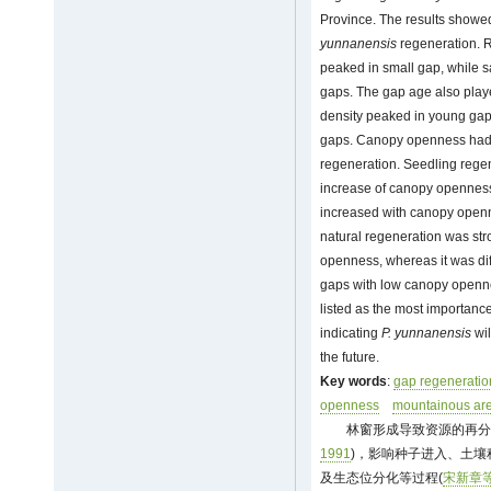
Province. The results showe
yunnanensis
regeneration. R
peaked in small gap, while s
gaps. The gap age also playe
density peaked in young gap
gaps. Canopy openness had s
regeneration. Seedling rege
increase of canopy openness
increased with canopy ope
natural regeneration was str
openness, whereas it was diff
gaps with low canopy openne
listed as the most importanc
indicating
P. yunnanensis
wil
the future.
Key words
:
gap regeneratio
openness
mountainous are
林窗形成导致资源的再分
1991
)，影响种子进入、土
及生态位分化等过程(
宋新章等