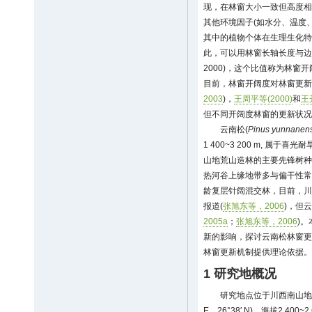
现，在林窗大小一致但高度相
其他环境因子(如水分、温度
其中的植物个体在生理生化特
此，可以用林窗长轴长度与边
2000)，这个比值称为林
目前，林窗开阔度对林窗更新
2003
)，
王周平等(2000)
和
王开
但不同开阔度林窗的更新状况
云南松(
Pinus yunnanens
1 400~3 200 m, 属
山地荒山造林的主要先锋树种
热河谷上缘地带多与偏干性常
龄复层针阔混交林，目前，川
报道(
张旭东等，2006
)，但
2005a
；
张旭东等，2006
)
新的影响，探讨云南松林窗更
林窗更新机制提供理论依据。
1 研究地概况
研究地点位于川西南山地攀
E，26°38′ N)，海拔2 40