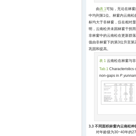
由
表 1
可知，无论在林窗
中均列第1位。林窗内云南松
标均大于非林窗，仅在相对显
明，云南松并未因林窗干扰而
非林窗中的云南松在更新群落
值由非林窗下的第3位升至第
巩固和提高。
表 1
云南松在林窗与非
Tab.1
Characteristics 
non-gaps in
P. yunnan
3.3 不同面积林窗内云南松
对年龄级为30~40年的