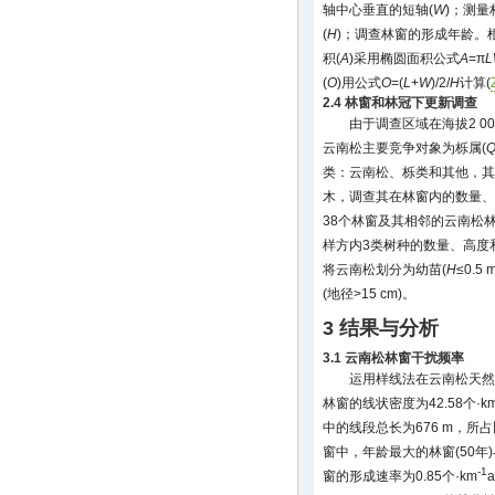
轴中心垂直的短轴(
W
)；测
(
H
)；调查林窗的形成年龄。
积(
A
)采用椭圆面积公式
A
=π
L
(
O
)用公式
O
=(
L
+
W
)/2/
H
计算(
2.4 林窗和林冠下更新调查
由于调查区域在海拔2 0
云南松主要竞争对象为栎属(
Q
类：云南松、栎类和其他，其
木，调查其在林窗内的数量、
38个林窗及其相邻的云南松林
样方内3类树种的数量、高度
将云南松划分为幼苗(
H
≤0.5
(地径>15 cm)。
3 结果与分析
3.1 云南松林窗干扰频率
运用样线法在云南松天然林
林窗的线状密度为42.58个·k
中的线段总长为676 m，所占
窗中，年龄最大的林窗(50年)
-1
窗的形成速率为0.85个·km
a