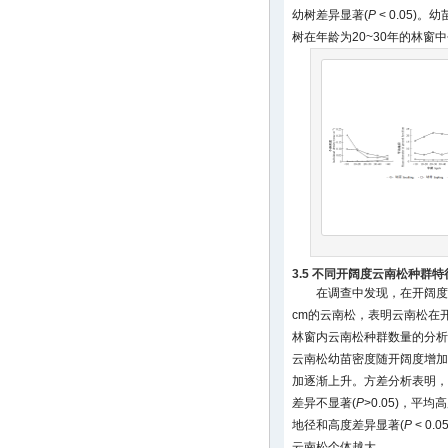
幼树差异显著(
P
< 0.05)
树在年龄为20~30年的林窗
3.5 不同开阔度云南松种群特
在调查中发现，在开阔度低
cm的云南松，表明云南松在开
林窗内云南松种群数量的分析
云南松幼苗密度随开阔度增加
加逐渐上升。方差分析表明，
差异不显著(
P
>0.05)，平均
地径和高度差异显著(
P
< 0.
云南松个体越大。