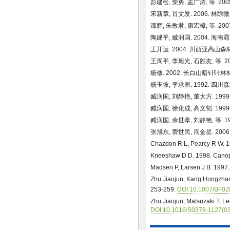
彭建松, 柴勇, 孟广涛, 等.
宋新章, 肖文发. 2006. 
谭辉, 朱教君, 康宏樟, 等. 200
陶建平, 臧润国. 2004.
王开运. 2004. 川西亚高山
王周平, 李旭光, 石胜友, 等.
杨修. 2002. 长白山暗针叶林林
杨玉坡, 李承彪. 1992. 四川
臧润国, 刘静艳, 董大方. 19
臧润国, 徐化成, 高文韬. 
臧润国, 余世孝, 刘静艳, 等
张旭东, 费世民, 周金星. 2
Chazdon R L, Pearcy R W. 199
Kneeshaw D D. 1998. Canopy 
Madsen P, Larsen J B. 1997.
Zhu Jiaojun, Kang Hongzhan
253-259.
DOI:10.1007/BF0
Zhu Jiaojun, Matsuzaki T, L
DOI:10.1016/S0378-1127(0