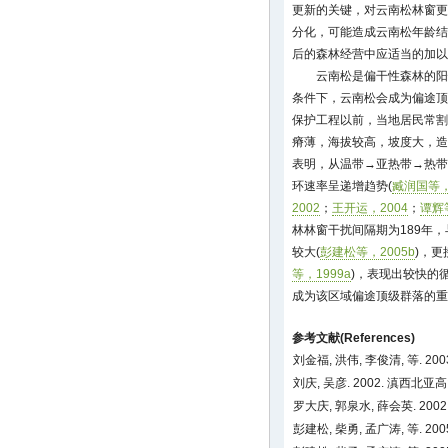
更新的关键，对云南松林窗更
分化，可能造成云南松年龄结
后的森林经营中应适当的加以
云南松是偏干性森林的阳
条件下，云南松会成为偏途顶
保护工程以前，当地居民常割
瘠薄，海拔较高，坡度大，造
表明，从温带→亚热带→热带
环速率呈递增趋势(
臧润国等，
2002
；
王开运，2004
；
谭辉
林林窗干扰间隔期为189年，
较大(
彭建松等，2005b
)，更
等，1999a
)，表现出较快的
成为该区域偏途顶级群落的重
参考文献(References)
刘金福, 洪伟, 李俊清, 等. 20
刘庆, 吴彦. 2002. 滇西北
罗大庆, 郭泉水, 薛会英. 200
彭建松, 柴勇, 孟广涛, 等.