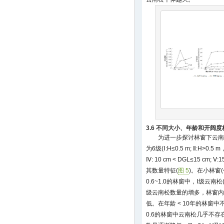
3.6 不同大小、年龄和开阔
为进一步探讨林窗下云南
为6级(Ⅰ:H≤0.5 m; Ⅱ:H>0.5 m
Ⅳ: 10 cm < DGL≤15 cm; Ⅴ
其数量特征(
图 5
)。在小林窗(<
0.6~1.0的林窗中，Ⅰ级云
级云南松数量的增多，林窗内
低。在年龄 < 10年的林窗中不
0.6的林窗中云南松几乎不存