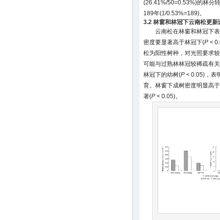
(26.41%/50=0.53%
189年(1/0.53%=189)。
3.2 林窗和林冠下云南松更新
云南松在林窗和林冠下表
密度要显著高于林冠下(
P
< 
松为阳性树种，对光照要求较
可能与过熟林林冠较稀疏有关
林冠下的幼树(
P
< 0.05
育。林窗下成树密度明显高于
著(
P
< 0.05)。