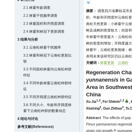
2.1 林窗年龄调查
摘要：
调查四川省攀枝花市原
2.2 林窗干扰频率调查
积、年龄和开阔度对云南松更
2.3 林窗面积和开阔度调查
南松天然更新；小林窗中云南
树及成树的密度较大；幼苗和
2.4 林窗和林冠下更新调查
年林窗中密度最大；云南松幼
3 结果与分析
树的密度则增加；开阔度越大
3.1 云南松林窗干扰频率
林窗中，云南松更新困难；林
3.2 林窗和林冠下云南松更新比
表明未来该研究区仍以云南松
较
关键词：
林窗更新
云南松
3.3 不同面积林窗内云南松种群
Regeneration Char
特征
yunnanensis
in G
3.4 不同年龄林窗云南松种群特
Area in Southwest
征
China
3.5 不同开阔度云南松种群特征
1,2
1,2
Xu Jia
,
Fei Shimin
,
3.6 不同大小、年龄和开阔度林
2
3
Xiuming
,
Guo Zhihua
,
Tu 
窗下云南松种群的数量动态
Abstract
: The effects of g
4 结论与讨论
Pinus yannanensis
regenrati
参考文献(References)
virgin old-growth
P. yunnane