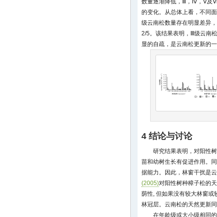
数量逐渐降低，Ⅲ，Ⅳ，Ⅴ及
的变化。从总体上看，不同面
级云南松数量存在明显差异，
2/5。该结果表明，Ⅲ级云
显的自疏，是云南松更新的一
4 结论与讨论
研究结果表明，对阳性树
苗和幼树生长有促进作用。同
据能力。因此，林窗干扰是云
(2005)
对阳性树种樟子松的天
荫性, 但如果没有较大林窗或
林冠层。云南松的天然更新
在年龄级或大小级相同的