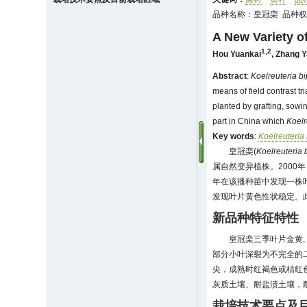
品种名称：皇冠栾 品种权人
A New Variety o
1,2
Hou Yuankai
,
Zhang 
Abstract
:
Koelreuteria b
means of field contrast tria
planted by grafting, sowi
part in China which
Koelr
Key words
:
Koelreuteria
皇冠栾(
Koelreuteria 
属自然变异植株。2000
年在该播种苗中发现一株叶
发现叶片黄色性状稳定。
新品种特征特性
皇冠栾三季叶片金黄
部分小叶深裂为不完全的二
尖，成熟时红褐色或桔红
灰质土壤、耐盐渍土壤，
栽培技术要点及