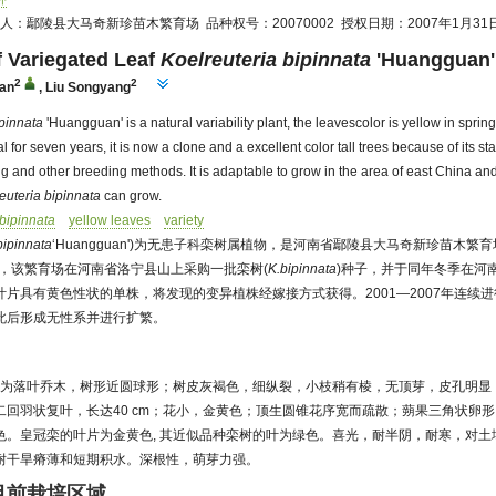
：鄢陵县大马奇新珍苗木繁育场 品种权号：20070002 授权日期：2007年1月31
f Variegated Leaf
Koelreuteria bipinnata
'Huangguan'
2
2
Yan
,
Liu Songyang
ipinnata
'Huangguan' is a natural variability plant, the leavescolor is yellow in sprin
l for seven years, it is now a clone and a excellent color tall trees because of its stabil
ng and other breeding methods. It is adaptable to grow in the area of east China an
euteria bipinnata
can grow.
 bipinnata
yellow leaves
variety
bipinnata
‘Huangguan')为无患子科栾树属植物，是河南省鄢陵县大马奇新珍苗木
年，该繁育场在河南省洛宁县山上采购一批栾树(
K.bipinnata
)种子，并于同年冬季在河南
片具有黄色性状的单株，将发现的变异植株经嫁接方式获得。2001—2007年连续
此后形成无性系并进行扩繁。
, 为落叶乔木，树形近圆球形；树皮灰褐色，细纵裂，小枝稍有棱，无顶芽，皮孔明显
回羽状复叶，长达40 cm；花小，金黄色；顶生圆锥花序宽而疏散；蒴果三角状卵形，长
色。皇冠栾的叶片为金黄色, 其近似品种栾树的叶为绿色。喜光，耐半阴，耐寒，对土
耐干旱瘠薄和短期积水。深根性，萌芽力强。
目前栽培区域