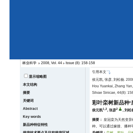
林业科学
2008, Vol. 44
Issue (8): 158-158
引用本文
显示缩略图
侯元凯, 张彦, 刘松杨. 2008
本文结构
Hou Yuankai, Zhang Yan, 
摘要
Silvae Sinicae, 44(8): 1
关键词
彩叶栾树新品种‘
Abstract
1,2
2
侯元凯
,
张彦
,
刘松
Key words
摘要：
皇冠栾为天然变异
新品种特征特性
种。可以通过嫁接、播种
栽培技术要点及目前栽培区域
关键词：
栾树
黄叶
品