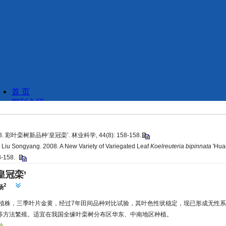
. 彩叶栾树新品种‘皇冠栾’. 林业科学, 44(8): 158-158.
Liu Songyang. 2008. A New Variety of Variegated Leaf
Koelreuteria bipinnata
'Hua
58-158.
皇冠栾’
2
杨
植株，三季叶片金黄，经过7年田间品种对比试验，其叶色性状稳定，现已形成无性
等方法繁殖。适宜在我国全缘叶栾树分布区华东、中南地区种植。
种