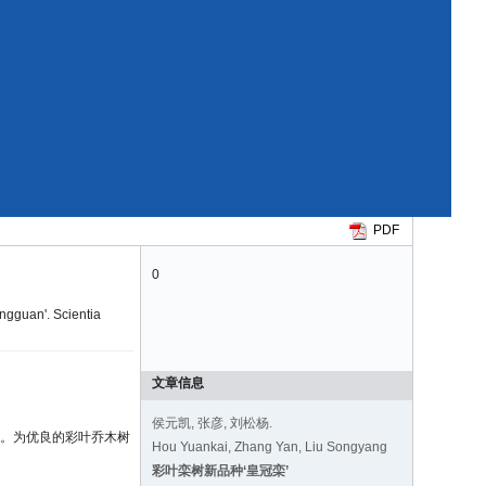
PDF
0
ngguan'. Scientia
文章信息
侯元凯, 张彦, 刘松杨.
系。为优良的彩叶乔木树
Hou Yuankai, Zhang Yan, Liu Songyang
彩叶栾树新品种‘皇冠栾’