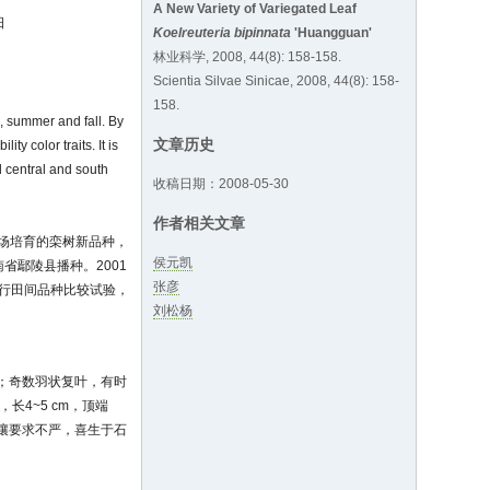
A New Variety of Variegated Leaf
日
Koelreuteria bipinnata
'Huangguan'
林业科学, 2008, 44(8): 158-158.
Scientia Silvae Sinicae, 2008, 44(8): 158-
158.
g, summer and fall. By
文章历史
ity color traits. It is
d central and south
收稿日期：2008-05-30
作者相关文章
繁育场培育的栾树新品种，
侯元凯
省鄢陵县播种。2001
张彦
进行田间品种比较试验，
刘松杨
；奇数羽状复叶，有时
4~5 cm，顶端
壤要求不严，喜生于石