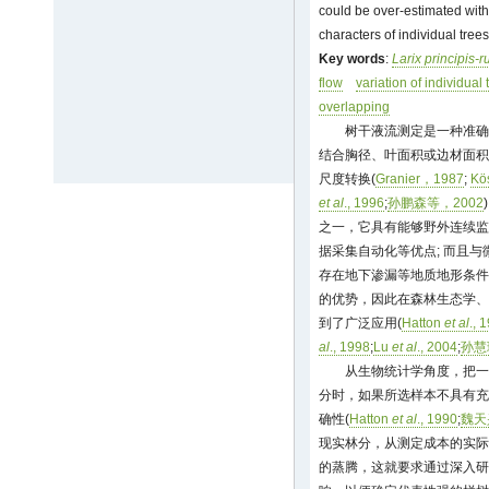
could be over-estimated witho
characters of individual trees
Key words
:
Larix principis-r
flow
variation of individual 
overlapping
树干液流测定是一种准确
结合胸径、叶面积或边材面积
尺度转换(
Granier，1987
;
Kö
et al
., 1996
;
孙鹏森等，2002
之一，它具有能够野外连续监
据采集自动化等优点; 而且
存在地下渗漏等地质地形条件
的优势，因此在森林生态学、
到了广泛应用(
Hatton
et al
., 
al
., 1998
;
Lu
et al
., 2004
;
孙慧
从生物统计学角度，把一
分时，如果所选样本不具有充
确性(
Hatton
et al
., 1990
;
魏天
现实林分，从测定成本的实际
的蒸腾，这就要求通过深入研