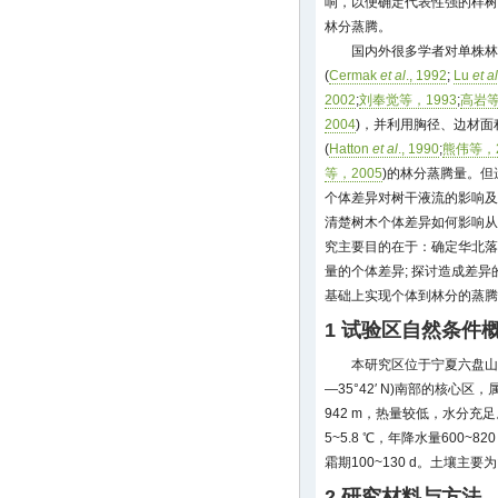
响，以便确定代表性强的样树
林分蒸腾。
国内外很多学者对单株林
(
Cermak
et al
., 1992
;
Lu
et al
2002
;
刘奉觉等，1993
;
高岩等
2004
)，并利用胸径、边材
(
Hatton
et al
., 1990
;
熊伟等，2
等，2005
)的林分蒸腾量。
个体差异对树干液流的影响及
清楚树木个体差异如何影响从
究主要目的在于：确定华北落
量的个体差异; 探讨造成差异
基础上实现个体到林分的蒸腾
1 试验区自然条件
本研究区位于宁夏六盘山自然保护
—35°42′ N)南部的核心区
942 m，热量较低，水分
5~5.8 ℃，年降水量600~8
霜期100~130 d。土壤主要
2 研究材料与方法