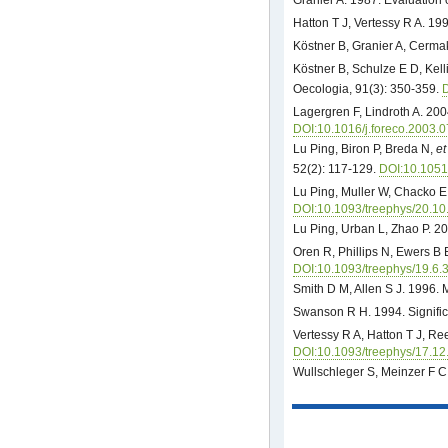
Hatton T J, Vertessy R A. 199
Köstner B, Granier A, Cerma
Köstner B, Schulze E D, Kell
Oecologia, 91(3): 350-359.
Lagergren F, Lindroth A. 200
DOI:10.1016/j.foreco.2003.
Lu Ping, Biron P, Breda N,
et
52(2): 117-129.
DOI:10.1051
Lu Ping, Muller W, Chacko E 
DOI:10.1093/treephys/20.10
Lu Ping, Urban L, Zhao P. 20
Oren R, Phillips N, Ewers B 
DOI:10.1093/treephys/19.6.
Smith D M, Allen S J. 1996. 
Swanson R H. 1994. Significa
Vertessy R A, Hatton T J, Re
DOI:10.1093/treephys/17.12
Wullschleger S, Meinzer F C,