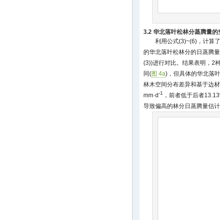
3.2 华北落叶松林分蒸腾量
利用公式(3)~(6)，
的华北落叶松林分的日蒸腾量
(3))进行对比。结果表明，
同(
图 4a
)，但具体的华北落
林木空间分布差异和基于边材面
-1
mm·d
，前者低于后者13.
导致偏高的林分日蒸腾量估计