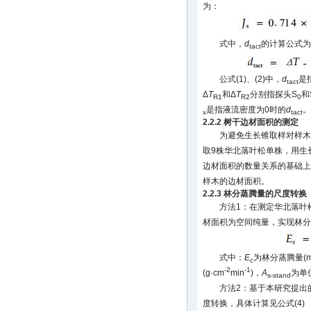
为：
式中，
d
的计算公式为
tact
公式(1)、(2)中，
d
是
tact
Δ
T
和Δ
T
分别指探头S
和
R1
R2
0
是指液流密度为0时的
d
。
x
tact
2.2.2 树干边材面积的测定
为避免生长锥取样对样木
取9株华北落叶松单株，用生
边材面积的数量关系的基础上
样木的边材面积。
2.2.3 林分蒸腾量的尺度转换
方法1：在测定华北落叶
材面积为空间纯量，实现林分
式中：
E
为林分蒸腾量(m
c
-2
-1
(g·cm
min
)，
A
为单
s-stand
方法2：基于本研究提出
度转换，具体计算见公式(4)