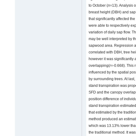
to October (
n
=13). Analysis o
breast height (DBH) and sap 
that significantly affected t
were able to respectively ex
variation of daily sap flow.
may be well interpreted by 
sapwood area. Regression a
correlated with DBH, tree h
however it was significantly
overlapping(
r
=-0.668). This 
influenced by the spatial pos
by surrounding trees. At last
stand transpiration was pro
SFD and the canopy overlappi
position difference of individ
stand transpiration estimated
that estimated by the tradit
method produced an estimati
which was 13.13% lower tha
the traditional method. It wa