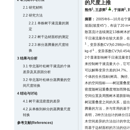
的尺度上推
2.1 研究材料
1
1
1
熊伟
,
王彦辉
,
于澎涛
,
2.2 研究方法
摘要：
2005年6—10月
2.2.1 单株树干液流量的测
坡面(坡度45°)，布设了20
定
散茎流计连续测定13株树木
2.2.2 树干边材面积的测定
干日液流量存在较大差异，在6—7
1
2.2.3 林分蒸腾量的尺度转
，变异系数CV为0.298(
n
=5
-1
换
kg·d
，变异系数CV为0.454
2个显著影响树干日液流量变
3 结果与分析
来控制树干液流量大小，它可
3.1 华北落叶松树干液流的个体
可以解释变异方差的34.7
差异及其原因分析
个体的生长指标(树高、胸径
3.2 华北落叶松林分蒸腾量的空
木的空间指标——树冠重叠度
间尺度转换
密度随树冠重叠度增加而降低
4 结论与讨论
空间位置及周围树木遮荫影响
4.1 树干液流密度的差异
树冠重叠度之间的关系，提出
腾量的方法，并与常用的基于
4.2 从单株到林分的蒸腾量尺度
转换
表明，2种方法估计的林分日
木空间差异的方法估计的华北落
参考文献(References)
而基于边材面积的方法的估计值为