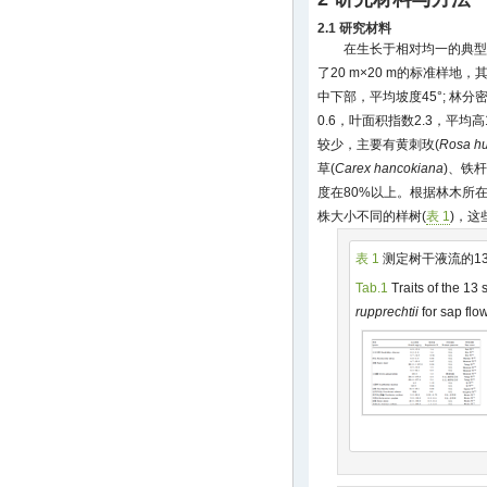
2.1 研究材料
在生长于相对均一的典型
了20 m×20 m的标准样地
中下部，平均坡度45°; 林分密度
0.6，叶面积指数2.3，平均高
较少，主要有黄刺玫(
Rosa h
草(
Carex hancokiana
)、铁杆
度在80%以上。根据林木所
株大小不同的样树(
表 1
)，
表 1
测定树干液流的1
Tab.1
Traits of the 13
rupprechtii
for sap fl