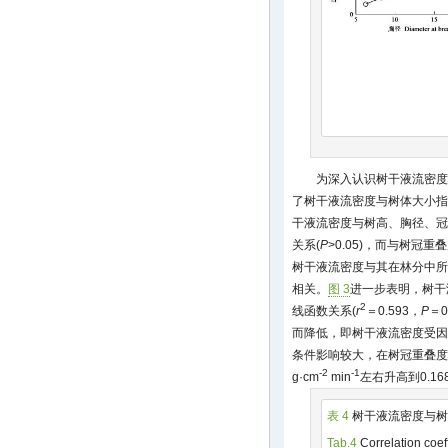
为深入认识树干液流密度
了树干液流密度与树体大小指
干液流密度与树高、胸径、冠
关系(
P
>0.05)，而与树冠重
树干液流密度与其在林分中所
相关。
图 3
进一步表明，树干
2
线函数关系(
r
＝0.593，
P
＝
而降低，即树干液流密度受因
条件影响较大，在树冠重叠度从0
-2
-1
g·cm
min
左右升高到0.168
表 4
树干液流密度与树
Tab.4
Correlation coef