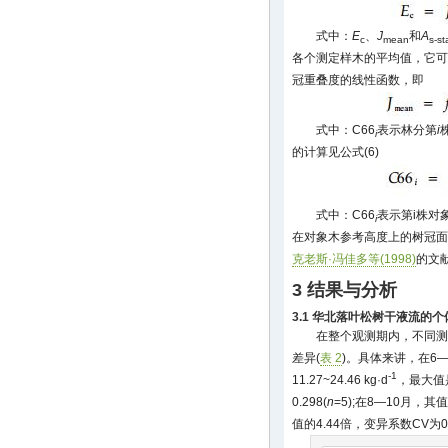
式中：
E
、
J
和
A
c
mean
s-s
各个测定样木的平均值，它可
冠重叠度的线性函数，即
式中：C66
表示林分第
i
i
的计算见公式(6)
式中：C66
表示第i株对
i
在对象木参考高度上的树冠面
克老斯·冯佳多等(1998)
的文
3 结果与分析
3.1 华北落叶松树干液流的
在整个观测期内，不同测
差异(
表 2
)。具体来讲，在6
-1
11.27~24.46 kg·d
，最大值
0.298(
n
=5);在8—10月，其值变
值的4.44倍，变异系数CV为0.