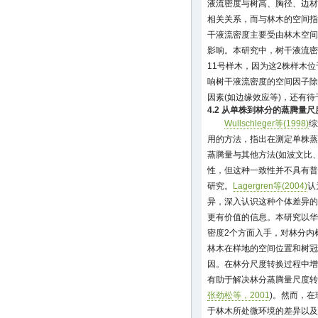
液流密度与树高、胸径、边材
相关关系，而与林木的空间指
干液流密度主要受由林木空间
影响。本研究中，树干液流密
11号样木，因为这2株样木
响树干液流密度的空间因子除
因素(如边缘效应等)，还有
4.2 从单株到林分的蒸腾量
Wullschleger等(1998)
综
用的方法，指出在测定单株蒸
蒸腾量与其他方法(如波文比
性，但这种一致性并不具有普
研究。
Lagergren等(2004)
认
异，深入认识这种个体差异的
更有价值的信息。本研究以华
密度2个方面入手，对林分内
林木在样地的空间位置和树冠
因。在林分尺度转换过程中增
有助于解决林分蒸腾量尺度转
张劲松等，2001
)。然而，
于林木所处微环境的差异以及