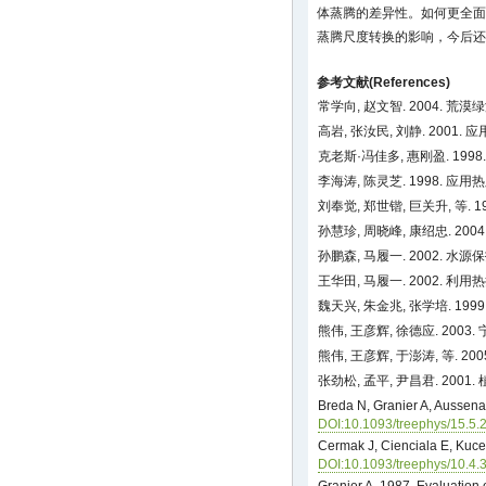
体蒸腾的差异性。如何更全面
蒸腾尺度转换的影响，今后还
参考文献(References)
常学向, 赵文智. 2004. 荒
高岩, 张汝民, 刘静. 2001.
克老斯·冯佳多, 惠刚盈. 19
李海涛, 陈灵芝. 1998. 应
刘奉觉, 郑世锴, 巨关升, 等. 1
孙慧珍, 周晓峰, 康绍忠. 200
孙鹏森, 马履一. 2002. 
王华田, 马履一. 2002.
魏天兴, 朱金兆, 张学培. 199
熊伟, 王彦辉, 徐德应. 2
熊伟, 王彦辉, 于澎涛, 等. 2
张劲松, 孟平, 尹昌君. 2001
Breda N, Granier A, Aussenac 
DOI:10.1093/treephys/15.5.
Cermak J, Cienciala E, Kuce
DOI:10.1093/treephys/10.4.
Granier A. 1987. Evaluation 