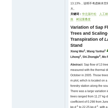
13.13%，说明不考虑林木
大。
关键词：
华北落叶松
人工林
推
树冠重叠度
Variation of Sap 
Trees and Scaling
Transpiration of
L
Stand
1
1
Xiong Wei
,
Wang Yanhui
1
3
Lihong
,
Shi Zhongjie
,
Mo F
Abstract
: Sap flow of 13 tre
measured with the thermal d
October in 2005. Those tree
m plot, wihch is located on a 
forestry station along the so
There was a large variation i
trees ranged from 11.27 kg·d
coefficient of 0.298 from June
-1
-1
kg·d
to 22.25 kg·d
, with 