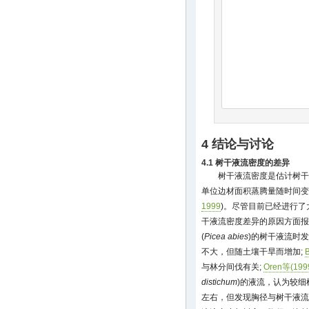
4 结论与讨论
4.1 树干液流密度的差异
树干液流密度是估计树干
单位边材面积蒸腾量随时间变
1999
)。尽管目前已经进行
干液流密度差异的原因方面报
(
Picea abies
)的树干液流时
不大，但随土壤干旱而增加;
与林分间伐有关;
Oren等(199
distichum
)的液流，认为较细
左右，但发现胸径与树干液流