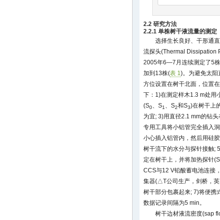
2.2 研究方法
2.2.1 单株树干液流量的测定
选择生长良好、干形通直
流探头(Thermal Dissipati
2005年6—7月连续测定了
加到13株(
表 1
)。为避免太
方位设置在树干北面，位置在树
下：1)在测定样木1.3 m处
(S
、S
、S
和S
)在树干上
0
1
2
3
为宜; 3)用直径2.1 mm的
专用工具将小铝管完全插入洞内
小心插入铝管内，然后用硅胶
树干流下的水分与探针接触; 
定在树干上，并将加热探针(S
CCS与12 V铅酸蓄电池连接
集器(△T公司生产，剑桥，英
树干部分包裹起来; 7)将便
数据记录间隔为5 min。
树干边材液流密度(sap flow