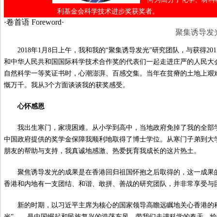
利基金会科学技术进步奖获奖者。
·卷首语 Foreword·
聚集诱导发
2018年1月8日上午，我和我的“聚集诱导发光”研究团队，与获得
和中华人民共和国国际科学技术合作奖的代表们一起走进庄严的人民大
自然科学一等奖证书时，心潮澎湃、百感交集。当年在贫瘠的土地上艰
慨万千。我从3个方面谈谈我的获奖感受。
心怀感恩
我出生寒门，家境困难。从小学到高中，当地政府免掉了我的全部
中国政府提供的奖学金保障我顺利地取得了博士学位。从寒门子弟到大
朋友的帮助与支持，我真诚地感激、热爱抚育我成长的这片热土。
聚焦诱导发光的成果是在香港回归祖国怀抱之后取得的，这一成果
香港和内地有一支团结、和谐、敢拼、善战的研究团队，并非常享受与
新的时期，以习近平主席为核心的国家领导高瞻远瞩地关心香港的
光”——是中国崛起和民族复兴的浩荡东风，带我们走进科学的春天，