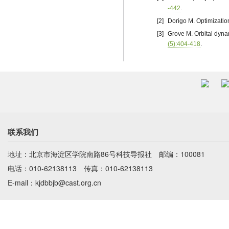
-442
.
[2]
Dorigo M. Optimization
[3]
Grove M. Orbital dyna
(5):404-418
.