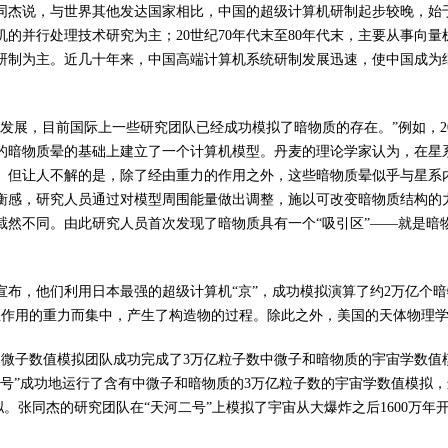
杰说，与世界其他发达国家相比，中国的超级计算机研制起步较晚，始于2
型机的并行处理技术研究为主；20世纪70年代末至80年代末，主要从事向量
的研制为主。近几十年来，中国高端计算机系统研制发展迅速，使中国成为
发展，目前国际上一些研究团队已经成功模拟了暗物质的存在。”例如，20
的暗物质晕的基础上建立了一个计算机模型。丹麦的理论学家认为，在星
。但让人不解的是，除了经由重力的作用之外，这些暗物质晕似乎与星系
衡感，研究人员通过对模型周围能量做出调整，施以可改变暗物质结构的
截然不同。由此研究人员首次发现了暗物质具有一个“吸引区”——就是暗
组宣布，他们利用日本最强的超级计算机“京”，成功模拟演算了约2万亿个
互作用的重力而集中，产生了构造物的过程。除此之外，美国的天体物理
宙中微子数值模拟团队成功完成了3万亿粒子数中微子和暗物质的宇宙学数
号”成功地运行了含有中微子和暗物质的3万亿粒子数的宇宙学数值模拟，
。张同杰的研究团队在“天河二号”上模拟了宇宙从大爆炸之后1600万年开