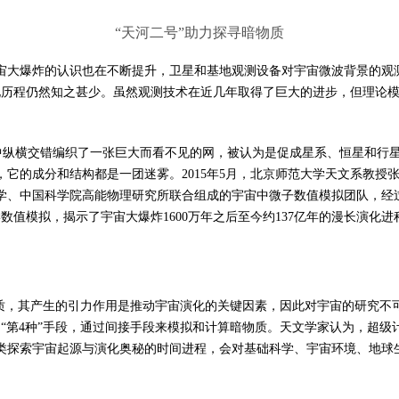
“天河二号”助力探寻暗物质
宙大爆炸的认识也在不断提升，卫星和基地观测设备对宇宙微波背景的观
演化历程仍然知之甚少。虽然观测技术在近几年取得了巨大的进步，但理论
宙中纵横交错编织了一张巨大而看不见的网，被认为是促成星系、恒星和行
它的成分和结构都是一团迷雾。2015年5月，北京师范大学天文系教授
学、中国科学院高能物理研究所联合组成的宇宙中微子数值模拟团队，经过
数值模拟，揭示了宇宙大爆炸1600万年之后至今约137亿年的漫长演化
物质，其产生的引力作用是推动宇宙演化的关键因素，因此对宇宙的研究不
“第4种”手段，通过间接手段来模拟和计算暗物质。天文学家认为，超
类探索宇宙起源与演化奥秘的时间进程，会对基础科学、宇宙环境、地球