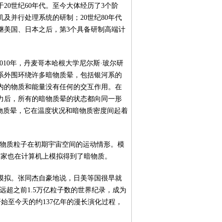
0世纪60年代。至今大体经历了3个阶
机及并行处理系统的研制；20世纪80年代
继美国、日本之后，第3个具备研制高端计
10年，丹麦哥本哈根大学尼尔斯·玻尔研
系外围环绕许多暗物质晕，包括银河系的
内的物质和能量没有任何的交互作用。在
力后，所有的暗物质晕的状态都向同一形
物质晕，它在温度状况和暗物质密度间起着
暗物质粒子在初期宇宙空间的运动情形。模
学家也在计算机上模拟得到了暗物质。
值模拟。张同杰自豪地说，日美等国很早就
远超之前1.5万亿粒子数的世界纪录，成为
始至今天的约137亿年的漫长演化过程，