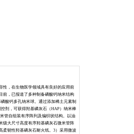
容性，在生物医学领域具有良好的应用前
目前，已报道了多种制备磷酸钙纳米结构
形磷酸钙多孔纳米球。通过添加稀土元素制
控剂，可获得羟基磷灰石（HAP）纳米棒
纳米管自组装有序阵列及编织状结构。以油
米级大尺寸高度有序羟基磷灰石微米管阵
高柔韧性羟基磷灰石耐火纸。3）采用微波