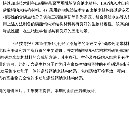
快速加热技术制备出磷酸钙/聚丙烯酰胺复合纳米材料、HAP纳米片自
磷酸钙纳米结构材料。4）采用静电纺丝技术制备出纳米结构羟基磷灰
相容性的含磷生物分子例如三磷酸腺苷等作为磷源，结合微波水热等方
用上述方法制备的磷酸钙纳米结构材料具有良好的生物相容性、较高的药
释放性能，在生物医学领域具有良好的应用前景。
《科技导报》2015年第4期刊登了漆超等的综述文章“磷酸钙纳米
能和应用研究方面所取得的主要进展，并对磷酸钙纳米结构材料研究领域
磷酸钙纳米结构材料的合成新方法，其中多孔、空心及多级纳米结构具有
研究方向。此外，含磷生物分子作为具有良好生物相容性的有机磷源在制
）发展集多功能于一体的磷酸钙纳米结构体系，包括药物可控释放、靶向、
具有高生物安全性的多功能磷酸钙纳米结构体系。
料的电镜照片，由朱英杰提供。本期封面由王静毅设计。