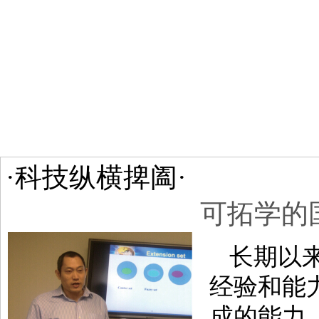
·科技纵横捭阖·
可拓学的
长期以来
经验和能
成的能力