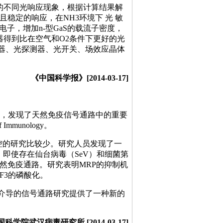
的不同光响应现象，根据计算结果解
并且稳定的响应，在NH3环境下 光 敏
提供电子，增加n-型GaS的载流子密度，
测器得到比在空气和O2条件下更好的光
器、光探测器、光开关、场效应晶体
《中国科学报》[2014-03-17]
，发现了天然免疫信号通路中的重要
mmunology。
控的研究比较少。研究人员发现了一
路，即使存在仙台病毒（SeV）和细菌第
的天然免疫通路。研究表明MRP的抑制机
RF3的磷酸化。
TA介导的信号通路研究提供了一种新的
国科学院武汉病毒研究所 [2014-03-17]