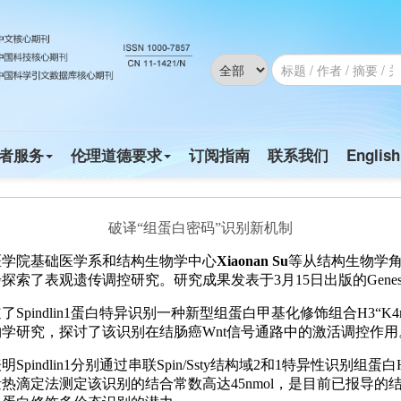
破译“组蛋白密码”识别新机制
医学院基础医学系和结构生物学中心
Xiaonan Su
等从结构生物学
探索了表观遗传调控研究。研究成果发表于3月15日出版的Genes &
Spindlin1蛋白特异识别一种新型组蛋白甲基化修饰组合H3“K4m
学研究，探讨了该识别在结肠癌Wnt信号通路中的激活调控作用
Spindlin1分别通过串联Spin/Ssty结构域2和1特异性识别组蛋白
热滴定法测定该识别的结合常数高达45nmol，是目前已报导