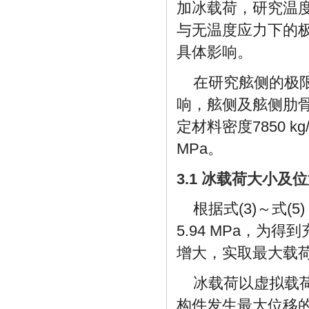
加冰载荷，研究温
与无温度应力下的
具体影响。
在研究舷侧的极
响，舷侧及舷侧肋骨
定材料密度
7850
kg
MPa。
3.1 冰载荷大小及
根据式(3)～式(
5.94 MPa，为
增大，实取最大载荷为
冰载荷以虚拟载
构件发生最大位移