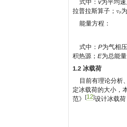
式中：
v
为平均速
拉普拉斯算子；
∇
∇
p
p
能量方程：
式中：
P
为气相
积热源；
E
为总能量
1.2 冰载荷
目前有理论分析
定冰载荷的大小，
12
[
]
范》
设计冰载荷