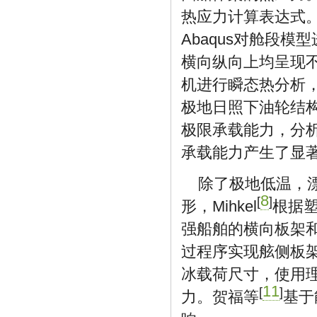
热应力计算表达式
Abaqus对舱段
横向纵向上均呈现
机进行瞬态热分析，
极地日照下油轮结
极限承载能力，分
承载能力产生了显
除了极地低温，
8
[
]
形，Mihkel
根据
强船舶的横向板架
过程序实现舷侧板
冰载荷尺寸，使用
11
[
]
力。贺福等
基于