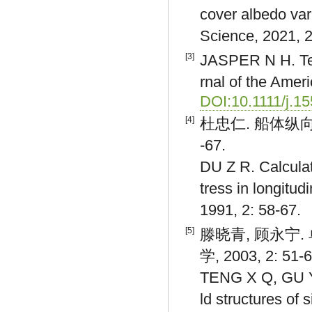
cover albedo vari
Science, 2021, 
[3]
JASPER N H. Tem
rnal of the Amer
DOI:10.1111/j.1
[4]
杜忠仁. 船体纵向构
-67.
DU Z R. Calculat
tress in longitud
1991, 2: 58-67.
[5]
滕晓青, 顾永宁
学, 2003, 2: 51-6
TENG X Q, GU Y N
ld structures of 