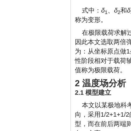
式中：
δ
、
δ
和
δ
1
2
称为变形。
在极限载荷求解
因此本文选取两倍
为：从坐标原点做1
性阶段相对于载荷轴
值称为极限载荷。
2 温度场分析
2.1 模型建立
本文以某极地科
向，采用1/2+1
型，而在前后两端则