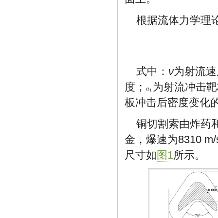
根据流体力学理
式中：
ν
为射流速
度；
为射流冲击靶
a
1
a
1
板冲击后密度变化
铜切割索由炸药
金，爆速为8310 
尺寸如
图1
所示。