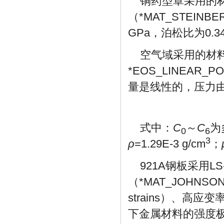
铜药型罩采用的材料
（*MAT_STEINB
GPa，泊松比为0.3
空气域采用的材料模
*EOS_LINEA
量是线性的，压力
式中：
C
～
C
为
0
6
3
ρ
=1.29E-3 g/cm
；
921A钢板采用LS
（*MAT_JOHNS
strains）、高应变率（
下金属材料的强度