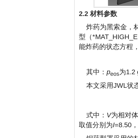
2.2 材料参数
炸药为黑索金，材
型（*MAT_HIGH
能炸药的状态方程
其中：
p
为1.2 
eos
本文采用JWL状
式中：
V
为相对
取值分别为
I
=8.50