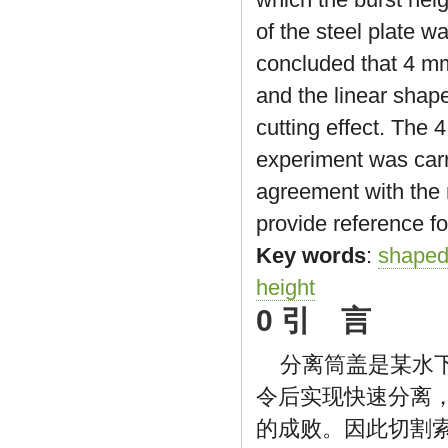
of the steel plate w
concluded that 4 mm 
and the linear shap
cutting effect. The
experiment was carr
agreement with the 
provide reference fo
Key words
:
shaped
height
0 引 言
分离筒盖是某水
令后实现快速分离
的成败。因此切割