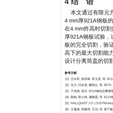
4 结 语
本文通过有限元方法
4 mm厚921A
在4 mm炸高时切
厚921A钢板试验
板的完全切割，验证
高下的最大切割能
设计分离筒盖的切
参考文献
[1]
王向军, 徐庆林, 宋玉苏, 等. 92
[2]
马力, 闫永贵, 魏翔云, 等. 907A
[3]
于兆斌, 张庄. 921A钢动态断裂韧性及
[4]
陈刚, 陈小伟, 潘晓霞, 等. 9
[5]
HALLQUIST J O. LS-DYNA keywo
[6]
王逸南, 张建伟, 王治, 等. 基于板