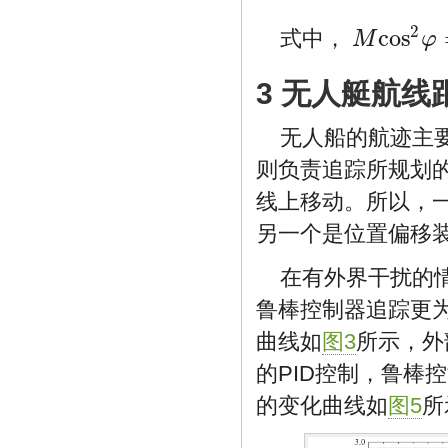
2
cos
式中，
M
φ
M
cos
2
φ
=
|
W
H
V
|
2
3 无人艇航
无人船的航迹主
则负责追踪所规划
线上移动。所以，
另一个是位置偏移
在有外界干扰的
鲁棒控制器追踪更
曲线如
图3
所示，外
的PID控制，鲁棒
的变化曲线如
图5
所