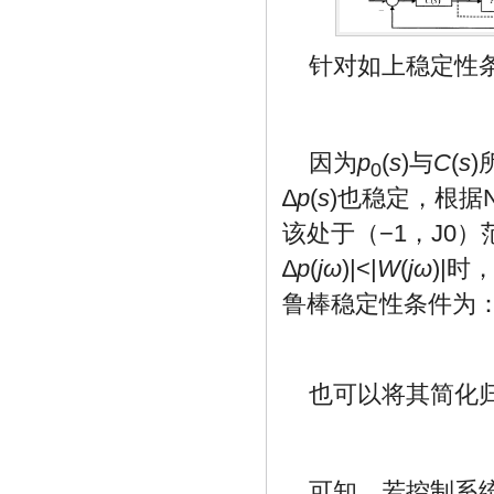
针对如上稳定性
因为
p
(
s
)与
C
(
s
0
∆
p
(
s
)也稳定，根据N
该处于（−1，J0
∆
p
(
jω
)|<|
W
(
jω
)|
鲁棒稳定性条件为
也可以将其简化
可知，若控制系