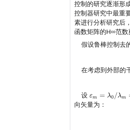
控制的研究逐渐形
控制器研究中最重要
素进行分析研究后
函数矩阵的H∞范
假设鲁棒控制去
在考虑到外部的
=
/
设
ε
λ
λ
0
ε
m
=
λ
0
/
λ
0
λ
m
λ
m
=
f
m
/
f
m
f
0
f
0
m
m
向矢量为：