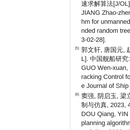
速求解算法[J/OL].
JIANG Zhao-zhen,
hm for unmanned 
nded random tree
3-02-28].
[5]
郭文轩, 唐国元,
L]. 中国舰船研究: 1
GUO Wen-xuan, T
racking Control 
e Journal of Shi
[6]
窦强, 阴启玉, 
制与仿真, 2023, 45
DOU Qiang, YIN 
planning algorit