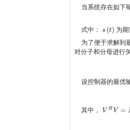
当系统存在如下
(
)
式中：
为期
s
t
s
(
t
)
为了便于求解到
对分子和分母进行
设控制器的最优
=
H
其中，
V
V
V
H
V
=
M