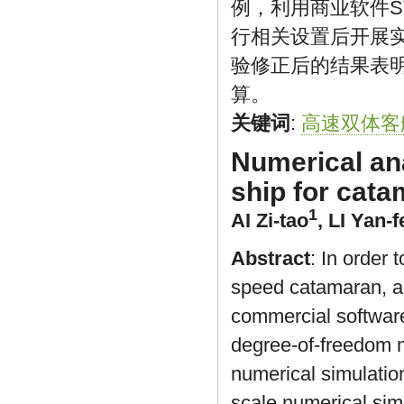
例，利用商业软件ST
行相关设置后开展
验修正后的结果表
算。
关键词
:
高速双体客
Numerical ana
ship for cata
1
AI Zi-tao
,
LI Yan-
Abstract
: In order 
speed catamaran, a
commercial softwar
degree-of-freedom mo
numerical simulation 
scale numerical simu