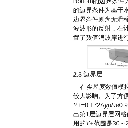
Bottom的边界条件
的边界条件为基于
边界条件则为无滑
波波形的反射，在计算域的V
置了数值消波岸进
2.3 边界层
在实尺度数值模
较大影响。为了方
Y
+=0.172Δ
y
p
Re
0.9
出第1层边界层网
用的
Y
+范围是30～3