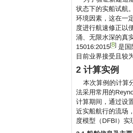
状态下的实船试航
环境因素，这在一
度进行航速修正以
涌、无限水深的真
8
[
]
15016:2015
是国
目前业界接受且较
2 计算实例
本次算例的计算
法采用常用的Reyno
计算期间，通过设
近实船航行的流场
度模型（DFBI）