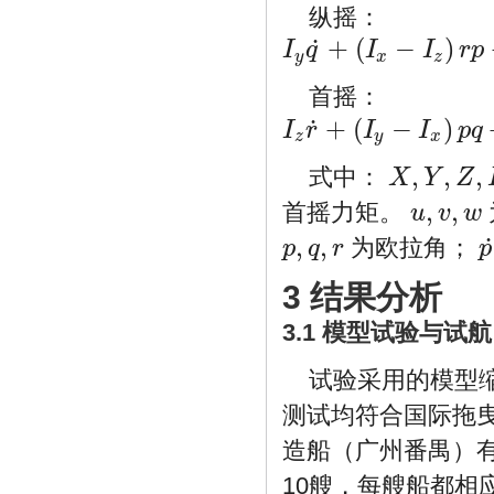
纵摇：
+
(
−
)
˙
I
q
I
I
r
p
I
y
q
˙
+
(
I
x
−
I
z
)
r
p
+
m
[
z
G
(
u
˙
−
v
r
+
w
q
)
−
x
G
(
y
x
z
首摇：
+
(
−
)
˙
I
r
I
I
p
q
I
z
r
˙
+
(
I
y
−
I
x
)
p
q
+
m
[
x
G
(
v
˙
−
w
p
+
u
r
)
−
y
G
(
z
y
x
,
,
,
式中：
X
Y
Z
X
,
Y
,
Z
,
K
,
M
,
N
,
,
首摇力矩。
u
v
w
u
,
v
,
w
,
,
为欧拉角；
p
q
r
p
p
,
q
,
r
p
˙
3 结果分析
3.1 模型试验与试航
试验采用的模型缩
测试均符合国际拖曳
造船（广州番禺）
10艘，每艘船都相