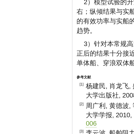
2）模型试验的
右；纵倾结果与实
的有效功率与实船
趋势。
3）针对本常规
正后的结果十分接
单体船、穿浪双体
参考文献
[1]
杨建民, 肖龙飞,
大学出版社, 2008:
[2]
周广利, 黄德波,
大学学报, 2010, 3
006
[3]
李云波. 船舶阻力[