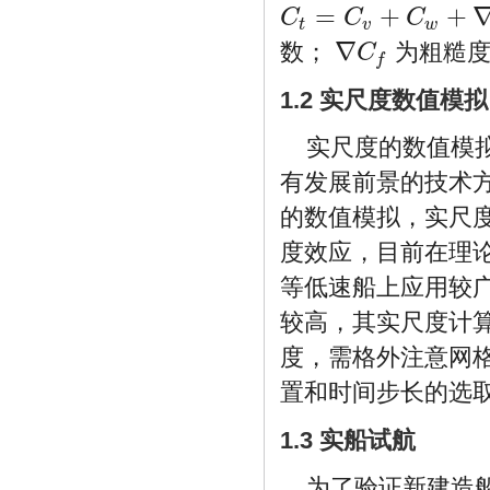
=
+
+
C
C
C
C
t
=
C
v
+
C
w
+
∇
C
f
t
v
w
∇
数；
为粗糙
C
∇
C
f
f
1.2 实尺度数值模拟
实尺度的数值模
有发展前景的技术
的数值模拟，实尺
度效应，目前在理
等低速船上应用较
较高，其实尺度计
度，需格外注意网
置和时间步长的选
1.3 实船试航
为了验证新建造