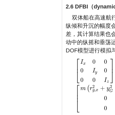
2.6 DFBI（dynamic
双体船在高速航
纵倾和升沉的幅度
差，其计算结果也
动中的纵摇和垂荡运动应用软
DOF模型进行模拟
⎡
⎤
0
0
I
x
⎢
⎥
0
0
I
⎣
⎦
y
0
0
I
z
⎡
2
2
+
[
I
x
0
0
0
I
y
0
0
0
I
z
]
=
[
m
(
r
g
,
x
2
+
y
G
2
(
m
r
y
,
g
x
⎢
G
⎢
0
⎣
0