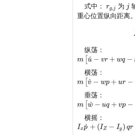
式中：
为
r
j
,
r
g
,
j
j
g
j
重心位置纵向距离
纵荡：
−
+
−
˙
[
m
u
v
r
w
q
m
[
u
˙
−
v
r
+
w
q
−
x
G
(
q
2
+
r
2
)
+
y
G
(
p
q
−
r
˙
)
+
横荡：
−
+
−
˙
[
m
v
w
p
u
r
m
[
v
˙
−
w
p
+
u
r
−
y
G
(
r
2
+
p
2
)
+
z
G
(
q
r
−
p
˙
)
+
垂荡：
−
+
−
˙
[
m
w
u
q
v
p
m
[
w
˙
−
u
q
+
v
p
−
z
G
(
p
2
+
q
2
)
+
x
G
(
r
p
−
q
˙
)
横摇：
+
(
−
)
˙
I
p
I
I
q
r
I
x
p
˙
+
(
I
Z
−
I
y
)
q
r
+
m
[
y
G
(
w
˙
−
u
q
+
v
p
)
−
z
G
x
Z
y