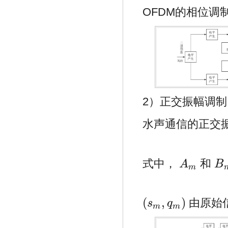
OFDM的相位调
2）正交振幅调制
水声通信的正交
式中，
和
A
B
A
m
B
m
m
(
,
)
由原始
s
q
(
s
m
,
q
m
)
m
m