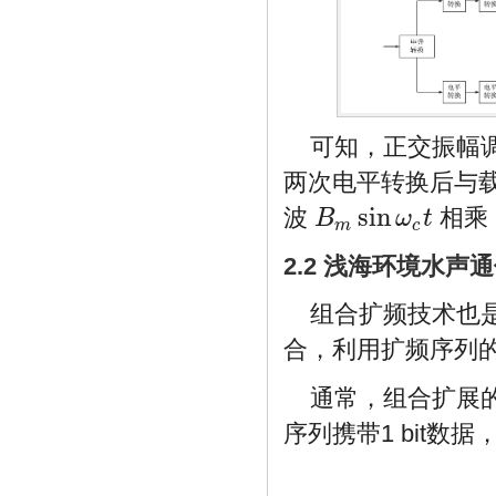
可知，正交振幅
两次电平转换后与
sin
波
相乘
B
ω
t
B
m
sin
ω
c
t
m
c
2.2 浅海环境水
组合扩频技术也
合，利用扩频序列
通常，组合扩展
序列携带1 bit数