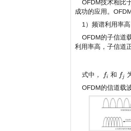
OFDM技术相
成功的应用。OFD
1）频谱利用率高
OFDM的子信
利用率高，子信道
式中，
和
f
f
f
i
f
j
i
j
OFDM的信道载