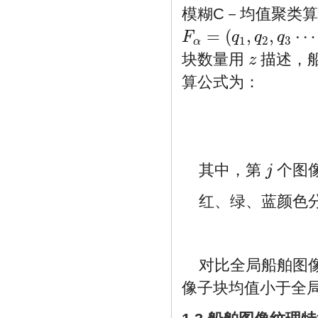
模糊C－均值聚类算
=
(
,
,
⋯
F
q
q
q
1
2
3
F
α
=
(
q
1
,
q
2
,
q
3
⋯
q
l
)
α
块数量用
描述，
z
z
算公式为：
其中，第
个图
j
j
红、绿、蓝颜色
对比全局船舶图
像子块均值小于全