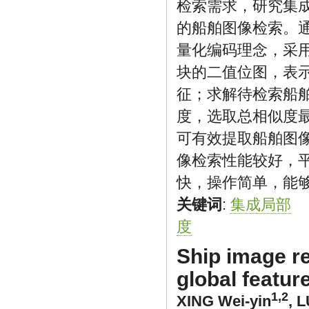
检索需求，研究集
的船舶图像检索。
量化编码理念，采
块的二值位图，表
征；求解待检索船
度，选取总相似度
可有效提取船舶图
像检索性能较好，平均
快，操作简单，能
关键词
:
集成局部
度
Ship image re
global featur
1,2
XING Wei-yin
,
L