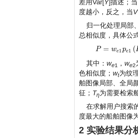
差用Var[
Y
]描述；当
度越小，反之，当
V
归一化处理局部
总相似度，具体公
=
(
P
w
p
1
1
P
=
w
e
1
p
e
1
(
E
η
1
,
E
k
1
)
+
w
e
e
e
其中：
w
，
w
e
1
e
2
色相似度；
w
为纹
t
舶图像局部、全局
征；
T
为需要检索
η
在求解用户搜索
度最大的船舶图像
2 实验结果分