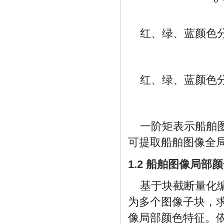
δ
=
{
[
红、绿、蓝颜色
红、绿、蓝颜色
一阶矩表示船舶
可提取船舶图像全
1.2 船舶图像局部
基于块截断量化
为多个图像子块，
像局部颜色特征。