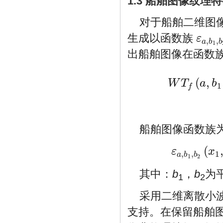
1.3 船舶图像纹理
对于船舶二维图
生成以函数族
ε
,
,
ε
a
,
b
1
,
b
2
(
a
b
b
1
出船舶图像在函数
(
,
W
T
a
b
1
f
W
T
f
(
a
,
b
1
,
b
2
)
=
(
1
/
a
)
∬
船舶图像函数族
(
ε
x
,
,
1
ε
a
,
b
1
,
b
2
(
x
1
,
x
2
)
=
(
1
/
a
b
b
1
2
其中：
b
，
b
为
1
2
采用二维离散小
支持。在保留船舶