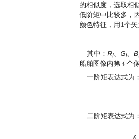
的相似度，选取相
低阶矩中比较多，因
颜色特征，用1个
其中：
R
、
G
、
B
i
i
船舶图像内第
个
i
i
一阶矩表达式为
二阶矩表达式为
δ