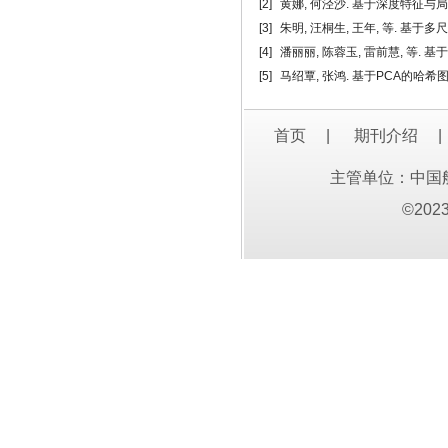
[2]
黄娜, 何泾沙. 基于深度特征与局部特征
[3]
朱明, 汪桐生, 王年, 等. 基于多尺
[4]
潘丽丽, 陈蓉玉, 雷前慧, 等. 基于
[5]
马绍覃, 张鸿. 基于PCA的哈希图像检索