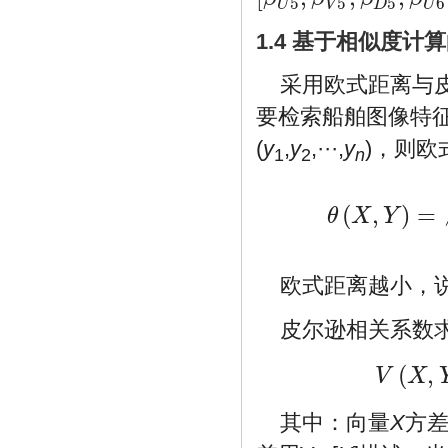
5
5
5
6
[
β
U
5
,
β
V
5
,
β
D
5
,
β
U
6
,
β
V
6
,
β
D
6
]
U
V
D
U
1.4 基于相似度计
采用欧式距离与
要检索船舶图像特
(
y
,
y
,···,
y
)，则
1
2
n
(
,
)
=
θ
X
Y
θ
(
X
,
Y
)
=
∑
i
=
1
n
[
(
x
i
−
y
i
)
∗
欧式距离越小，
皮尔逊相关系数
(
,
V
X
V
(
X
,
Y
)
=
C
o
v
(
其中：向量
X
方差