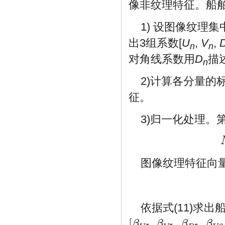
像非纹理特征。船
1) 设图像纹理
出3组系数[
U
,
V
,
n
n
对角线系数用
D
描
n
2)计算各分量的
征。
3)归一化处理。
图像纹理特征向
依据式(11)求
[
,
,
,
β
β
β
β