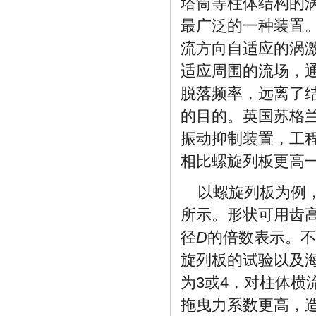
塔筒等柱体结构的
最广泛的一种装置
流方向自适应的涡
适应周围的流场，
脱落频率，远离了
的目的。英国苏格
振动抑制装置，工
相比螺旋列板更高
以螺旋列板为例
所示。形状可用齿
径
D
的倍数表示。不
旋列板的试验以及
为3或4，对柱体横
拖曳力系数更高，