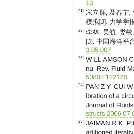
13
[21]
宋立群, 及春宁
模拟[J]. 力学学报, 2
[22]
李林, 吴航, 
[J]. 中国海洋平台, 2
3.05.007
[23]
WILLIAMSON C H
nu. Rev. Fluid M
50802.122128
[24]
PAN Z Y, CUI W 
ibration of a ci
Journal of Fluid
structs.2006.07.
[25]
JAIMAN R K, PI
artitioned iterat