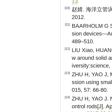
13
[10]
赵婧. 海洋立管涡
2012.
[11]
BAARHOLM G S, 
sion devices—An
489–510.
[12]
LIU Xiao, HUANG
w around solid a
iversity:science,
[13]
ZHU H, YAO J, M
ssion using small
015, 57: 66-80.
[14]
ZHU H, YAO J. Nu
ontrol rods[J]. 