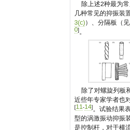
除上述2种最为
几种常见的抑振装
3(c)
）、分隔板（见
0
]
。
除了对螺旋列板
近些年专家学者也
11
14
[
-
]
。试验结果
型的涡激振动抑振
是控制杆，对于横