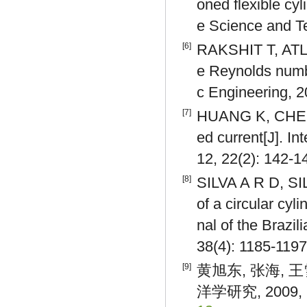
oned flexible cyl
e Science and Te
[6]
RAKSHIT T, ATLU
e Reynolds numb
c Engineering, 2
[7]
HUANG K, CHEN H
ed current[J]. In
12, 22(2): 142-1
[8]
SILVA A R D, SI
of a circular cy
nal of the Brazi
38(4): 1185-1197
[9]
黄旭东, 张海, 
洋学研究, 2009, 2