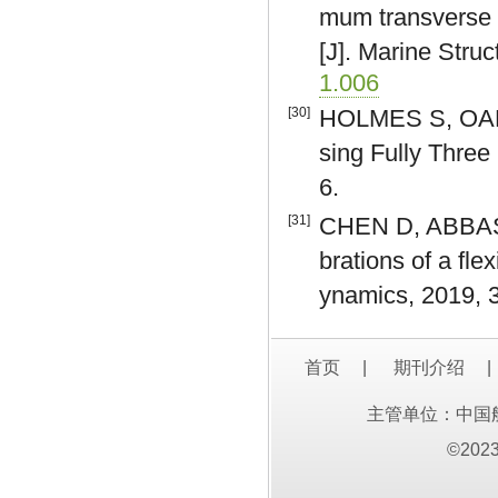
mum transverse a
[J]. Marine Stru
1.006
[30]
HOLMES S, OAKLE
sing Fully Thre
6.
[31]
CHEN D, ABBAS L
brations of a fle
ynamics, 2019, 