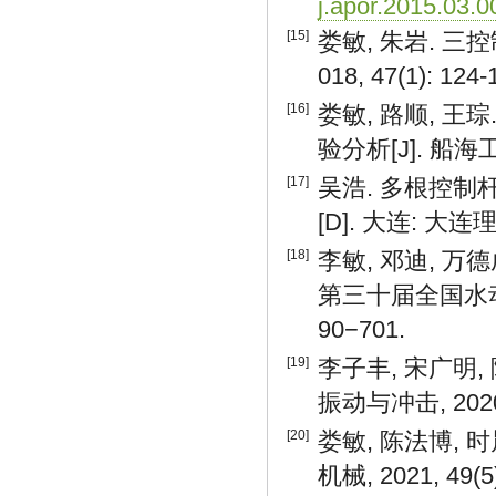
j.apor.2015.03.0
[15]
娄敏, 朱岩. 三
018, 47(1): 124-
[16]
娄敏, 路顺, 
验分析[J]. 船海工程,
[17]
吴浩. 多根控
[D]. 大连: 大连理
[18]
李敏, 邓迪, 万
第三十届全国水动
90−701.
[19]
李子丰, 宋广明,
振动与冲击, 2020, 
[20]
娄敏, 陈法博, 
机械, 2021, 49(5)