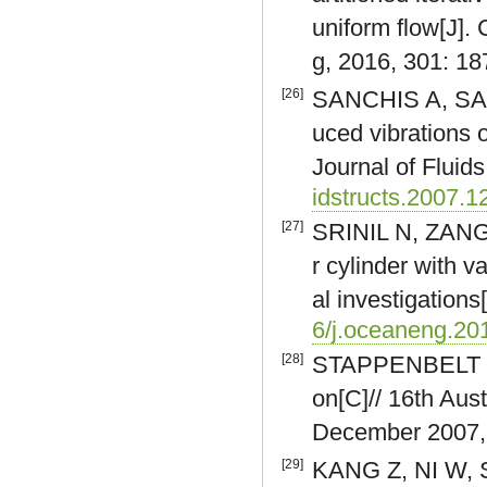
uniform flow[J]
g, 2016, 301: 1
[26]
SANCHIS A, SAE
uced vibrations o
Journal of Fluid
idstructs.2007.1
[27]
SRINIL N, ZANGA
r cylinder with v
al investigation
6/j.oceaneng.20
[28]
STAPPENBELT B, 
on[C]// 16th Aus
December 2007, 
[29]
KANG Z, NI W, SU