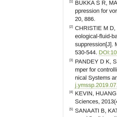
[1]
BUKKA S R, MAGE
ppression for vor
20, 886.
[2]
CHRISTIE M D, S
eological-fluid-
suppression[J].
530-544.
DOI:10
[3]
PANDEY D K, SH
mper for controll
nical Systems a
j.ymssp.2019.07
[4]
KEVIN, HUANG. R
Sciences, 2013(4
[5]
SANAATI B, KATO