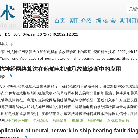
111 DOI:
10.3404/j.issn.1672-7649.2022.12.021
用本文
荣. 对抗神经网络算法在船舶电机轴承故障诊断中的应用. 舰船科学技术, 2022, 44(12): 
Xiang-rong. Application of neural network in ship bearing fault diagnosis. Ship S
抗神经网络算法在船舶电机轴承故障诊断中的应用
向荣
要
: 为提升船舶电机轴承故障诊断精度，确保船舶航行的安全性，研究对抗神经网络算
模态分解方法求取船舶电机轴承振动信号各固有模态函数分量的能量熵，并使用相关系
机轴承故障特征。利用对抗神经网络构建轴承故障诊断模型，通过引入条件对抗损失函
和博弈问题能够描述对抗神经网络的训练过程，将船舶电机轴承故障特征向量与实际船
出船舶电机轴承故障类别。实验结果显示该方法能够准确提取轴承故障振动信号，故障诊
键词
:
对抗神经网络
电机轴承
故障诊断
能量熵
故障特征
对抗损失函数
plication of neural network in ship bearing fault dia