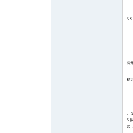
$ S
将
稳定
、
$
$
式