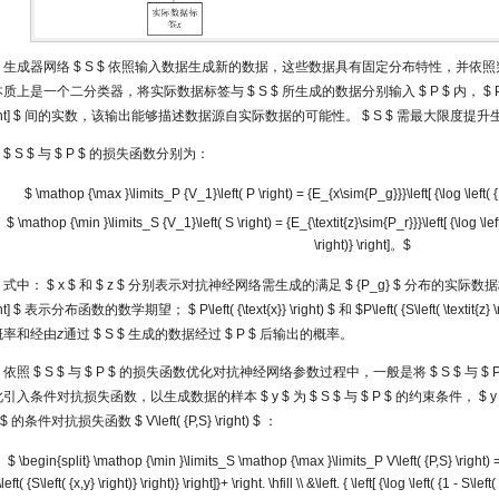
生成器网络
$ S $
依照输入数据生成新的数据，这些数据具有固定分布特性，并依照
本质上是一个二分类器，将实际数据标签与
$ S $
所生成的数据分别输入
$ P $
内，
$ 
ht] $
间的实数，该输出能够描述数据源自实际数据的可能性。
$ S $
需最大限度提升
$ S $
与
$ P $
的损失函数分别为：
$ \mathop {\max }\limits_P {V_1}\left( P \right) = {E_{x\sim{P_g}}}\left[ {\log \left( {P\
$ \mathop {\min }\limits_S {V_1}\left( S \right) = {E_{\textit{z}\sim{P_r}}}\left[ {\log \left( {
\right)} \right]。$
式中：
$ x $
和
$ z $
分别表示对抗神经网络需生成的满足
$ {P_g} $
分布的实际数
ht] $
表示分布函数的数学期望；
$ P\left( {\text{x}} \right) $
和
$P\left( {S\left( \textit{z} 
概率和经由
z
通过
$ S $
生成的数据经过
$ P $
后输出的概率。
依照
$ S $
与
$ P $
的损失函数优化对抗神经网络参数过程中，一般是将
$ S $
与
$ 
此引入条件对抗损失函数，以生成数据的样本
$ y $
为
$ S $
与
$ P $
的约束条件，
$ y
 $
的条件对抗损失函数
$ V\left( {P,S} \right) $
：
$ \begin{split} \mathop {\min }\limits_S \mathop {\max }\limits_P V\left( {P,S} \right) =&
\left( {S\left( {x,y} \right)} \right)} \right]}+ \right. \hfill \\ &\left. { \left[ {\log \left( {1 - S\left