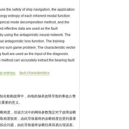
ure the safety of ship navigation, the application
energy entropy of each inherent modal function
empirical mode decomposition method, and the
 effective data are used as the fault
 by using the antagonistic neural network. The
al antagonistic loss function. The training
zero sum game problem. The characteristic vector
g fault are used as the input of the diagnosis
s method can accurately extract the bearing fault
gy entropy
fault characteristics
知在船舶故障中，由电机轴承故障导致的事故占整
关重要的意义。
断精度，但该方法中的网络参数预定对于故障诊断
提取精度较差，由此导致最终的诊断精度也受到显著
拟合问题，由此导致最终诊断结果容易出现误差。