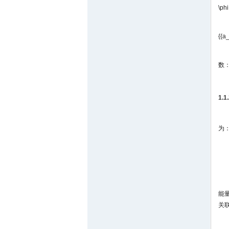
\ph
{{a_
数
1.
为
能
关