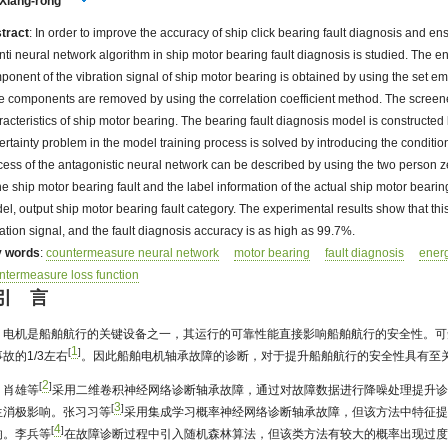
Xiang-rong
tract
: In order to improve the accuracy of ship click bearing fault diagnosis and ens
anti neural network algorithm in ship motor bearing fault diagnosis is studied. The 
ponent of the vibration signal of ship motor bearing is obtained by using the set 
se components are removed by using the correlation coefficient method. The screened
racteristics of ship motor bearing. The bearing fault diagnosis model is constructed
ertainty problem in the model training process is solved by introducing the condition
cess of the antagonistic neural network can be described by using the two person 
he ship motor bearing fault and the label information of the actual ship motor bearin
el, output ship motor bearing fault category. The experimental results show that thi
ration signal, and the fault diagnosis accuracy is as high as 99.7%.
 words
:
countermeasure neural network
motor bearing
fault diagnosis
ener
ntermeasure loss function
 引 言
电机是船舶航行的关键设备之一，其运行的可靠性能直接影响船舶航行的安全性。可
1
[
]
故的1/3左右
。因此船舶电机轴承故障的诊断，对于提升船舶航行的安全性具有至
2
[
]
肖雄等
采用二维卷积神经网络诊断轴承故障，通过对故障数据进行降噪处理提升诊
3
[
]
生消极影响。张习习等
采用集成学习概率神经网络诊断轴承故障，但该方法中特征
4
[
]
响。李兵等
在故障诊断过程中引入随机森林算法，但该类方法有较大的概率出现过度