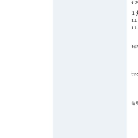
针
1
1.
1.
解
t \r
信