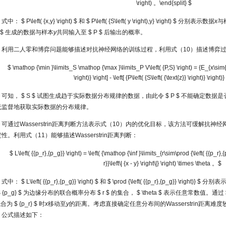
\right) 。\end{split} $
式中：
$ P\left( {x,y} \right) $
和
$ P\left( {S\left( y \right),y} \right) $
分别表示数据
x
与
 $
生成的数据与样本
y
共同输入至
$ P $
后输出的概率。
利用二人零和博弈问题能够描述对抗神经网络的训练过程，利用式（10）描述博弈
$ \mathop {\min }\limits_S \mathop {\max }\limits_P V\left( {P,S} \right) = {E_{x\sim{P_r}\
\right)} \right] - \left[ {P\left( {S\left( {\text{z}} \right)} \right
可知，
$ S $
试图生成趋于实际数据分布规律的数据，由此令
$ P $
不能确定数据是
无监督地获取实际数据的分布规律。
可通过Wasserstrin距离判断方法表示式（10）内的优化目标，该方法可缓解抗
性。利用式（11）能够描述Wasserstrin距离判断：
$ L\left( {{p_r},{p_g}} \right) = \left( {\mathop {\inf }\limits_{r\sim\prod {\left( {{p_r},{
r}}\left\| {x - y} \right\|} \right) \times \theta 。$
式中：
$ L\left( {{p_r},{p_g}} \right) $
和
$ \prod {\left( {{p_r},{p_g}} \right)} $
分别表
 {p_g} $
为边缘分布的联合概率分布
$ r $
的集合，
$ \theta $
表示任意常数值。通过
拟合为
$ {p_r} $
时
x
移动至
y
的距离。考虑直接确定任意分布间的Wasserstrin距离难度较大，因
，公式描述如下：