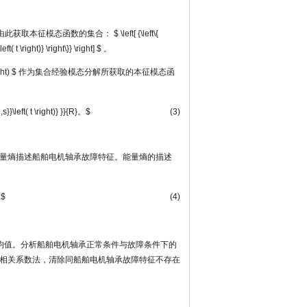
由此获取本征模态函数的集合：
$ \left[ {\left\{
left( t \right)} \right\}} \right] $
。
ght) $
作为集合经验模态分解所获取的本征模态函
s}}\left( t \right)} }}{R}。$
(3)
量熵描述船舶电机轴承故障特征。能量熵的描述
。$
(4)
均值。分析船舶电机轴承正常条件与故障条件下的
相关系数法，清除同船舶电机轴承故障特征不存在