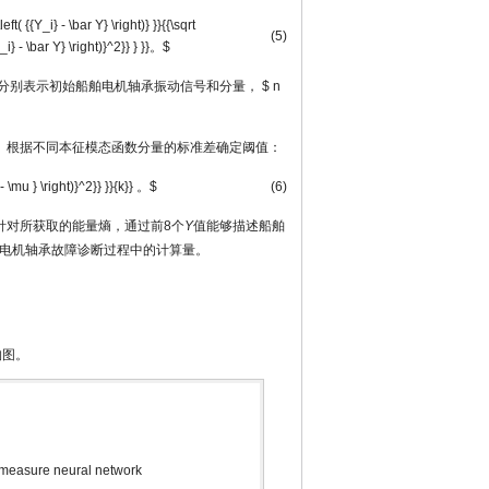
ft( {{Y_i} - \bar Y} \right)} }}{{\sqrt
(5)
Y_i} - \bar Y} \right)}^2}} } }}。$
分别表示初始船舶电机轴承振动信号和分量，
$ n
。根据不同本征模态函数分量的标准差确定阈值：
 - \mu } \right)}^2}} }}{k}} 。$
(6)
针对所获取的能量熵，通过前8个
Y
值能够描述船舶
电机轴承故障诊断过程中的计算量。
构图。
rmeasure neural network