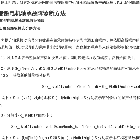
对以上问题，研究对抗神经网络算法在船舶电机轴承故障诊断中的应用，以此确保船舶
 船舶电机轴承故障诊断方法
1 船舶电机轴承故障特征提取
1.1 集合经验模态分解方法
为提升轴承振动信号分解效果在轴承故障特征信号内添加白噪声，并依照高斯噪声的
结果均值，以此抵消引入噪声带来的消极影响，次数越多噪声带来的消极影响抵消程度
1）以
$ R $
表示整体噪声添加次数均值，同时设定添加数值幅度，设初始值
i
为1。
2）以
$ {b_i}\left( t \right) $
和
$ x\left( t \right) $
分别表示已知幅度的白噪声和轴承
ight) $
，获取新的轴承振动信号：
$ {x_i}\left( t \right) = x\left( t \right) + {b_i}\left( t \right) + \b
式中：
$ {x_i}\left( t \right) $
和
$ {b_i}\left( t \right) $
分别表示第
i
个附加的噪声信号
号。
3）分解
$ {x_i}\left( t \right) $
：
$ {x_i}\left( t \right) = \left( {\sum\limits_{s = 1}^s {{a_{i,s}}\left( t \right)} + {q_{i,
式中：
$ {a_{i,s}}\left( t \right) $
和
$ {q_{i,s}}\left( t \right) $
分别表示本征模态函数和