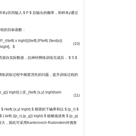
样本
y
共同输入
$ P $
后输出的概率，和样本
y
通过
过程的目标函数：
left( x \right)}}\left[ {P\left( {\text{x}}
(10)
)} \right]。$
否源自实际数据，抗神经网络训练完成后，
$ S $
神经网络训练过程中梯度消失的问题，提升训练过程的
p_g}} \right)} } {E_{\left( {x,y} \right)\sim
(11)
示
$ r\left( {x,y} \right) $
期望的下确界和以
$ {p_r} $
$ L\left( {{p_r},{p_g}} \right) $
能够描述将
$ {p_g}
此可采用Kantorovich-Rubinstein对偶形