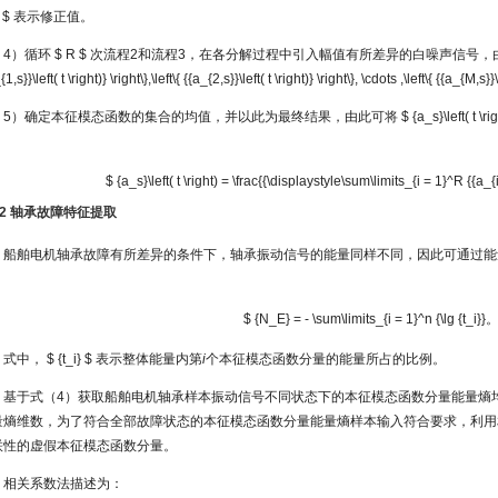
i $
表示修正值。
4）循环
$ R $
次流程2和流程3，在各分解过程中引入幅值有所差异的白噪声信号，
{1,s}}\left( t \right)} \right\},\left\{ {{a_{2,s}}\left( t \right)} \right\}, \cdots ,\left\{ {{a_{M,s}}\
5）确定本征模态函数的集合的均值，并以此为最终结果，由此可将
$ {a_s}\left( t \ri
：
$ {a_s}\left( t \right) = \frac{{\displaystyle\sum\limits_{i = 1}^R {{a_{i,
1.2 轴承故障特征提取
船舶电机轴承故障有所差异的条件下，轴承振动信号的能量同样不同，因此可通过能
：
$ {N_E} = - \sum\limits_{i = 1}^n {\lg {t_i}}
式中，
$ {t_i} $
表示整体能量内第
i
个本征模态函数分量的能量所占的比例。
基于式（4）获取船舶电机轴承样本振动信号不同状态下的本征模态函数分量能量熵
量熵维数，为了符合全部故障状态的本征模态函数分量能量熵样本输入符合要求，利用
联性的虚假本征模态函数分量。
相关系数法描述为：