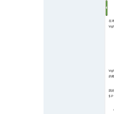
在
\rig
\rig
的
因
$ P