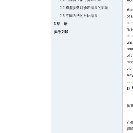
XU 
2.2 模型参数对诊断结果的影响
Abs
2.3 不同方法的对比结果
of 
com
3 结 语
fal
参考文献
cha
unc
pro
of t
mod
vib
Key
cou
0
体事
产
影