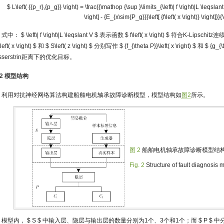
$ L\left( {{p_r},{p_g}} \right) = \frac{{\mathop {\sup }\limits_{\left\| f \right\|L \leqslant 
\right] - {E_{x\sim{P_g}}}\left[ {f\left( x \right)} \right]}
式中：
$ \left\| f \right\|L \leqslant V $
表示函数
$ f\left( x \right) $
符合K-Lipsch
left( x \right) $
和
$ S\left( z \right) $
分别写作
$ {f_{\theta P}}\left( x \right) $
和
$ {g_{\t
sserstrin距离下的优化目标。
2.2 模型结构
利用对抗神经网络算法构建船舶电机轴承故障诊断模型，模型结构如
图2
所示。
图 2
船舶电机轴承故障诊断模型结
Fig. 2
Structure of fault diagnosis 
模型内，
$ S $
中输入层、隐层与输出层的数量分别为1个、3个和1个；而
$ P $
中