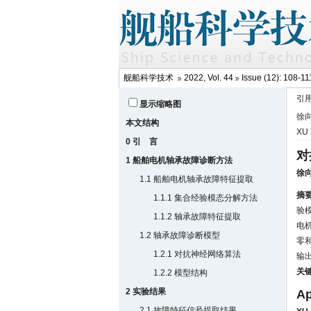
舰船科学技术
2022, Vol. 44
Issue (12): 108-
引
显示缩略图
徐向
本文结构
XU 
0 引 言
对
1 船舶电机轴承故障诊断方法
徐
1.1 船舶电机轴承故障特征提取
摘
1.1.1 集合经验模态分解方法
验
1.1.2 轴承故障特征提取
电
1.2 轴承故障诊断模型
零
1.2.1 对抗神经网络算法
输
关
1.2.2 模型结构
2 实验结果
Ap
2.1 故障特征信号提取结果