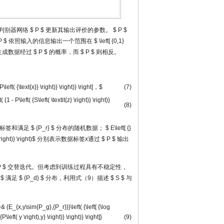
判别器网络
$ P $
更新其输出评价的参数。
$ P $
P $
依照输入的信息输出一个范围在
$ \left[ {0,1}
生成数据经过
$ P $
的概率，而
$ P $
则相反。
left( {\text{x}} \right)} \right)} \right]，$
(7)
1 - P\left( {S\left( \textit{z} \right)} \right)}
(8)
据标签和满足
$ {P_r} $
分布的随机数据；
$ E\left[ {}
\right)} \right)$
分别表示数据标签
x
通过
$ P $
输出
P $
交替迭代。但考虑到训练过程具有不稳定性，
 $
满足
$ {P_d} $
分布，利用式（9）描述
$ S $
与
 {E_{x,y\sim{P_g},{P_r}}}\left( {\left[ {\log
( {P\left( y \right),y} \right)} \right)} \right]}
(9)