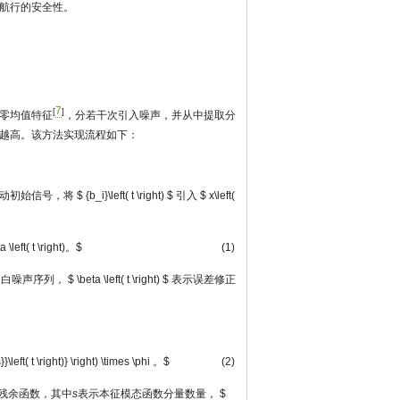
航行的安全性。
7
[
]
零均值特征
，分若干次引入噪声，并从中提取分
越高。该方法实现流程如下：
振动初始信号，将
$ {b_i}\left( t \right) $
引入
$ x\left(
eta \left( t \right)。$
(1)
和白噪声序列，
$ \beta \left( t \right) $
表示误差修正
s}}\left( t \right)} \right) \times \phi 。$
(2)
残余函数，其中
s
表示本征模态函数分量数量，
$