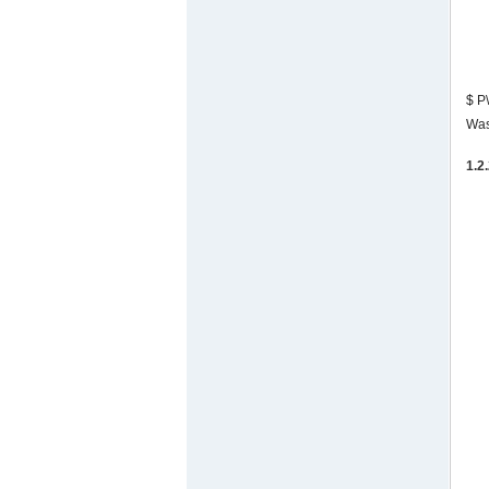
$ P\
Wa
1.