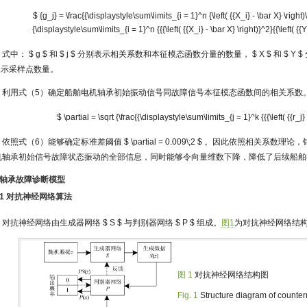
$ {g_j} = \frac{{\displaystyle\sum\limits_{i = 1}^n {\left( {{X_i} - \bar X} \right)\le
{\displaystyle\sum\limits_{i = 1}^n {{{\left( {{X_i} - \bar X} \right)}^2}{{\left( {{
式中：
$ g $
和
$ j $
分别表示相关系数和本征模态函数分量的数量，
$ X $
和
$ Y $
表示采样点数量。
利用式（5）确定船舶电机轴承初始振动信号同故障信号本征模态函数间的相关系数
$ \partial = \sqrt {\frac{{\displaystyle\sum\limits_{j = 1}^k {{{\left( {{r_j}
依照式（6）能够确定标准差阈值
$ \partial = 0.009\;2 $
。因此依照相关系数理论，
机轴承初始信号故障状态振动的全部信息，同时能够令向量维数下降，降低了后续船舶
2 轴承故障诊断模型
2.1 对抗神经网络算法
对抗神经网络由生成器网络
$ S $
与判别器网络
$ P $
组成。
图1
为对抗神经网络结
图 1
对抗神经网络结构图
Fig. 1
Structure diagram of counte