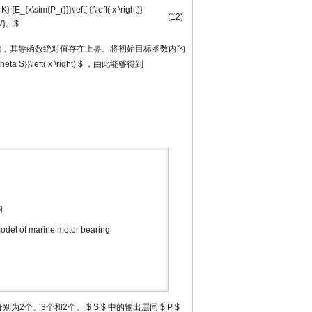
K} {E_{x\sim{P_r}}}\left[ {f\left( x \right)}
(12)
}{V}。$
itz连续，其导函数绝对值存在上界。将初始目标函数内的
heta S}}\left( x \right) $
，由此能够得到
构
model of marine motor bearing
分别为2个、3个和2个。
$ S $
中的输出层同
$ P $