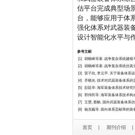
估平台完成典型场
台，能够应用于体
强化体系对武器装
设计智能化水平与
参考文献
[1]
胡晓峰等著. 战争复杂系统建模与仿真
[2]
胡晓峰等著. 战争复杂系统仿真分析与
[3]
雷子欣, 李元平. 关于装备体系设
[4]
齐晓光. 技术对武器装备体系的贡献
[5]
彭廷华. 海军装备体系技术研究理论问题
[6]
郭伟民等. 海军装备体系技术构成探析[
[7]
王赟, 蔡帆. 国外武器装备体系仿真技术
[8]
杨克巍等. 面向体系贡献率的装备体