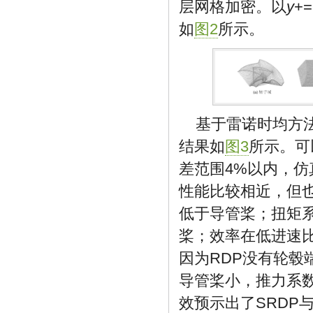
层网格加密。以
y
+
如
图2
所示。
基于雷诺时均方法
结果如
图3
所示。可
差范围4%以内，仿真
性能比较相近，但也
低于导管桨；扭矩
桨；效率在低进速
因为RDP没有轮
导管桨小，推力系
效预示出了SRDP