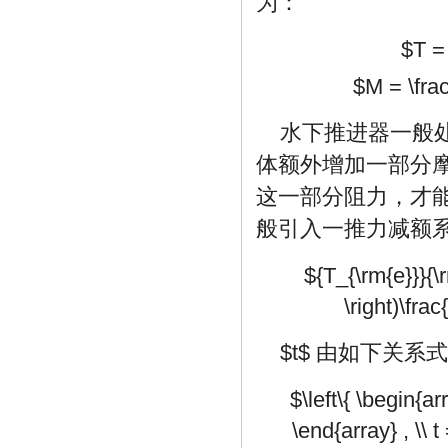
为：
$T = 
$M = \fra
水下推进器一般
体额外增加一部分
这一部分阻力，才
般引入一推力减额
${T_{\rm{e}}}{\rm
\right)\fra
$t$
由如下关系式
$\left\{ \begin{ar
\end{array} , \\ 