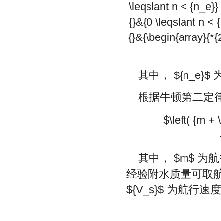
\leqslant n < {n_e}} 
{}&{0 \leqslant n < {
{}&{\begin{array}{*{
其中，
${n_e}$
根据牛顿第二定
$\left( {m + 
其中，
$m$
为航
经验附水质量可取
${V_s}$
为航行速度