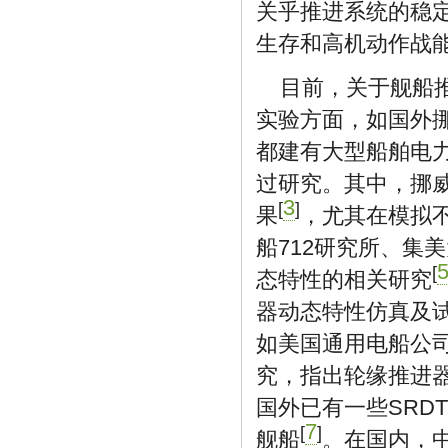
关乎推进系统的稳
生存和高机动作战
目前，关于舰船
实验方面，如国外挪威
都建有大型船舶电
过研究。其中，挪
3
[
]
果
，尤其在模拟
船712研究所、集
[
态特性的相关研究
器动态特性仿真及
如美国通用电船公司
究，指出轮缘推进器
国外已有一些SRD
7
[
]
舰船
。在国内，中