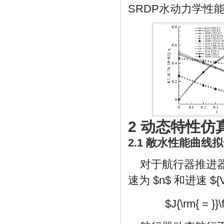
SRDP水动力学性
2 动态特性仿
2.1 敞水性能曲线
对于航行器推进
速为
$n$
和进速
${
$J{\rm{ = }}\