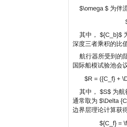
$\omega $
为伴
其中，
${C_b}$
深度三者乘积的比
航行器所受到的
国际船模试验池会
$R = ({C_f} + \D
其中，
$S$
为航
通常取为
$\Delta {C
边界层理论计算获
${C_f} = \f