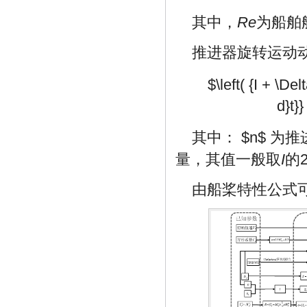
其中，
Re
为船舶
推进器旋转运动动
$\left( {I + \Del
d}t}}
其中：
$n$
为推
量，其值一般取
I
的
由船桨特性公式