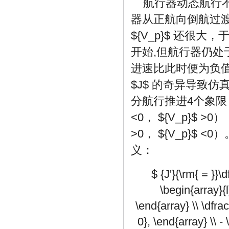
航行器动态航行
器从正航向倒航过
${V_p}$
还很大，
开始,但航行器仍
进速比此时便为负
$J$
的奇异导致仿
分航行推进4个象限
<0，
${V_p}$
>0
>0，
${V_p}$
<0
义：
$ {J'}{\rm{ = }}\
\begin{array}{l
\end{array} \\ \dfrac
0}, \end{array} \\ - 