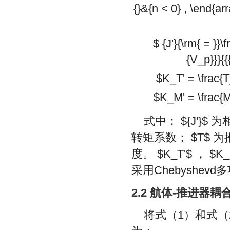
{}&{n < 0} , \end{arr
$ {J'}{\rm{ = }}\
{V_p}}}{{
$K_T' = \frac{T
$K_M' = \frac{M
式中：
${J'}$
为
转矩系数；
$T$
为
度。
$K_T'$
，
$K_
采用Chebyshe
2.2 航体-推进器
将式（1）和式（