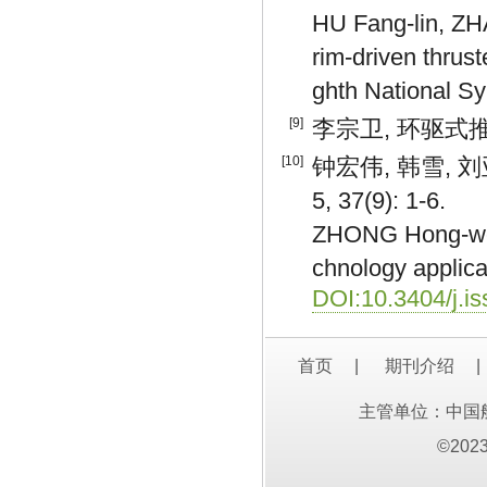
HU Fang-lin, ZH
rim-driven thrus
ghth National S
[9]
李宗卫, 环驱式推
[10]
钟宏伟, 韩雪, 
5, 37(9): 1-6.
ZHONG Hong-wei,
chnology applica
DOI:10.3404/j.i