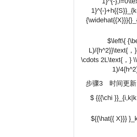
1}^{-},i=0\te
1}^{-}+h{{S}}_{k-
{\widehat{{X}}}{}_
$\left\{ {\
L)/{h^2}}\text{，}
\cdots 2L\text{，} \\
1)/4{h^2
步骤3 时间更新
$ {{{\chi }}_{i,k|
${{\hat{{ X}}} }_