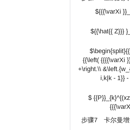
${{{\varXi }}_
${{\hat{{ Z}}} 
$\begin{split}{
{{\left( {{{{\varXi 
+\right.\\ &\left.{w_{
i,k|k - 1}} 
$ {{P}}_{k}^{(xz
{{{\var
步骤7 卡尔曼