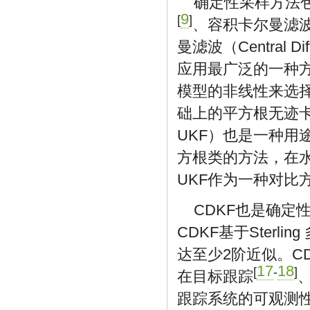
确定性采样方法包括无
9
[
]
、容积卡尔曼滤
曼滤波（Central Diff
应用最广泛的一种
模型的非线性来选择
础上的平方根无迹卡尔曼滤波
UKF）也是一种
方根类的方法，在
UKF作为一种对比
CDKF也是确定
CDKF基于Ster
达至少2阶近似。C
17
18
[
-
]
在目标跟踪
跟踪系统的可观测