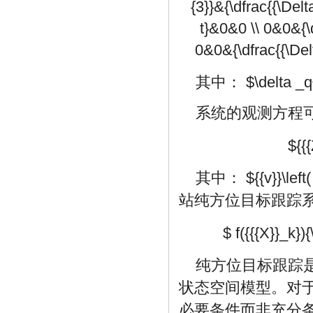
{3}}&{\dfrac{{\Delt
t}&0&0 \\ 0&0&{\df
0&0&{\dfrac{{\Delt
其中：
$\delta _
系统的观测方程
${{{
其中：
${{v}}\left(
站纯方位目标跟踪
$ f({{{X}}_k}){
纯方位目标跟踪
状态空间模型。对
必要条件而非充分