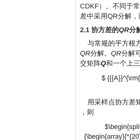
CDKF）。不同于
差中采用QR分解
2.1 协方差的
QR
分
与常规的平方根
QR
分解。
QR
分解
交矩阵
Q
和一个上
$ {{{A}}^{\rm
用采样点协方差
，则
$\begin{split
{\begin{array}{*{20}{