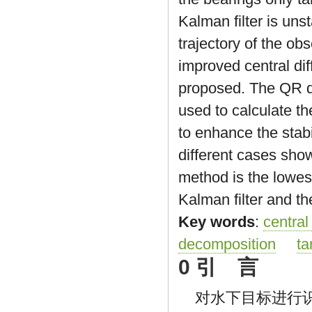
Kalman filter is uns
trajectory of the ob
improved central di
proposed. The QR d
used to calculate th
to enhance the stabi
different cases sho
method is the lowes
Kalman filter and th
Key words
:
central
decomposition
ta
0 引 言
对水下目标进行