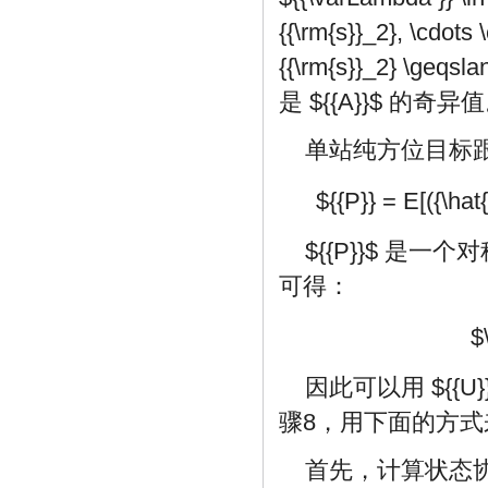
{{\rm{s}}_2}, \cdots 
{{\rm{s}}_2} \geqslan
是
${{A}}$
的奇异值
单站纯方位目标
${{P}} = E[({\hat{
${{P}}$
是一个对
可得：
$
因此可以用
${{U}
骤8，用下面的方式
首先，计算状态