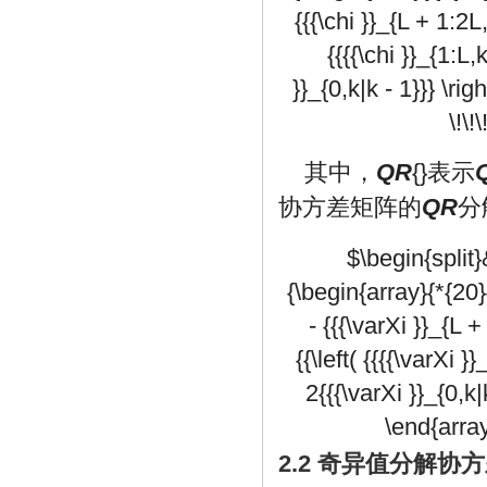
{{{\chi }}_{L + 1:2L,
{{{{\chi }}_{1:L,k
}}_{0,k|k - 1}}} \rig
\!\!
其中，
QR
{}表示
协方差矩阵的
QR
分
$\begin{split}&
{\begin{array}{*{20}{c
- {{{\varXi }}_{L +
{{\left( {{{{\varXi }}
2{{{\varXi }}_{0,k|k
\end{array}
2.2 奇异值分解协