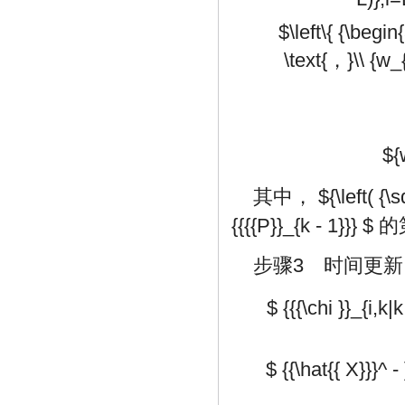
$\left\{ {\begin
\text{，}\\ {w_
${
其中，
${\left( {\s
{{{{P}}_{k - 1}}} $
的
步骤3 时间更新
$ {{{\chi }}_{i,k|
$ {{\hat{{ X}}}^ 