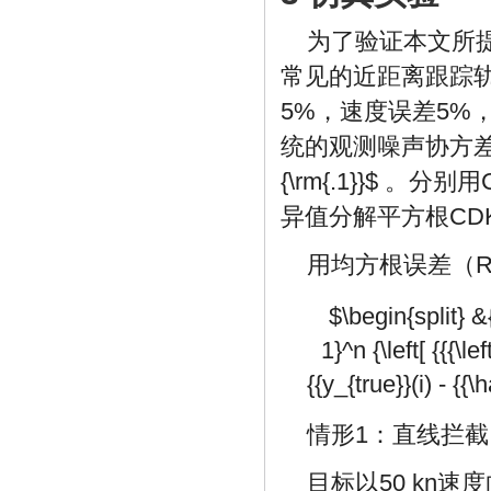
为了验证本文所
常见的近距离跟踪
5%，速度误差5%，
统的观测噪声协方
{\rm{.1}}$
。分别用
异值分解平方根CD
用均方根误差（
$\begin{split} &
1}^n {\left[ {{{\lef
{{y_{true}}(i) - {{\
情形1：直线拦
目标以50 kn