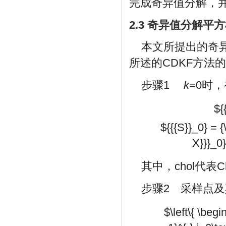
完成奇异值分解，
2.3 奇异值分解平
本文所提出的奇异
所述的CDKF方法
步骤1
k
=0时
${
${{{S}}_0} = {\
X}}}_0}
其中，chol代表C
步骤2 采样点
$\left\{ \begi