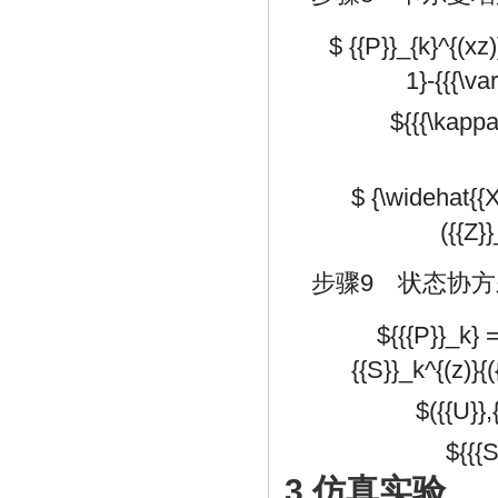
$ {{P}}_{k}^{(xz)
1}-{{{\va
${{{\kappa 
$ {\widehat{{X
({{Z}
步骤9 状态协
${{{P}}_k} =
{{S}}_k^{(z)}{
$({{U}},
${{{S
3 仿真实验