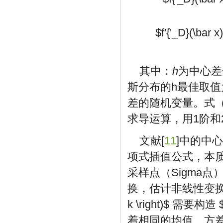
$f'{'_D}(\bar x)
其中：
h
为中心差
斯分布的h最佳取
差的随机变量。式
求导运算，用1阶和
文献[
11
]中的中
项式插值公式，本质
采样点（Sigma
换，估计非线性变
k \right)$
需要构造
着相同的均值、方差