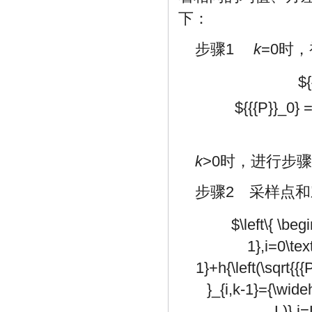
下：
步骤1
k
=0时
${
${{{P}}_0} = 
k
>0时，进行步骤
步骤2 采样点
$\left\{ \beg
1},i=0\tex
1}+h{\left(\sqrt{{{P
}_{i,k-1}={\wideh
L)},i