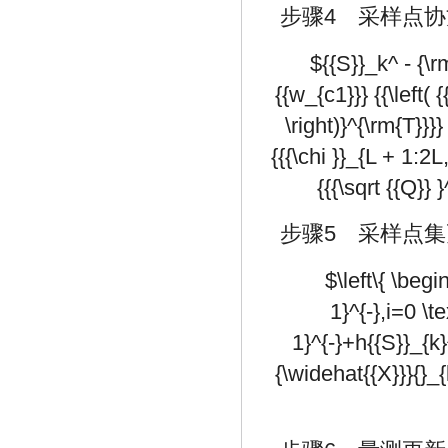
步骤4 采样点协
${{S}}_k^ - {\rm
{{w_{c1}}} {{\left( {
\right)}^{\rm{T}}}} 
{{{\chi }}_{L + 1:2L,
{{{\sqrt {{Q}} 
步骤5 采样点集
$\left\{ \begi
1}^{-},i=0 \t
1}^{-}+h{{S}}_{k}^
{\widehat{{X}}}{}_{