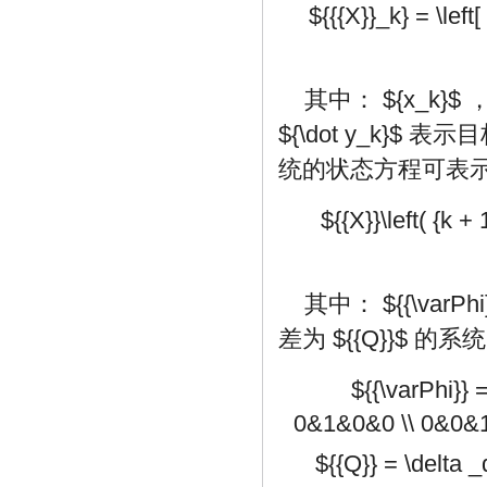
${{{X}}_k} = \left
其中：
${x_k}$
${\dot y_k}$
表示目
统的状态方程可表
${{X}}\left( {k + 
其中：
${{\varPhi
差为
${{Q}}$
的系统
${{\varPhi}} =
0&1&0&0 \\ 0&0&1&{
${{Q}} = \delta _q