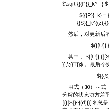
$\sqrt {{{P}}_k^ - } 
${{{P}}_k} = {
{{S}}_k^{(z)}{
然后，对更新后
$({{U}},
其中，
${{U}},{{{S
}},\;{{T}}$
。最后令
${{{S
用式（30）～式
分解的状态协方差
{{{{S}}^{(d)}}} $
总是