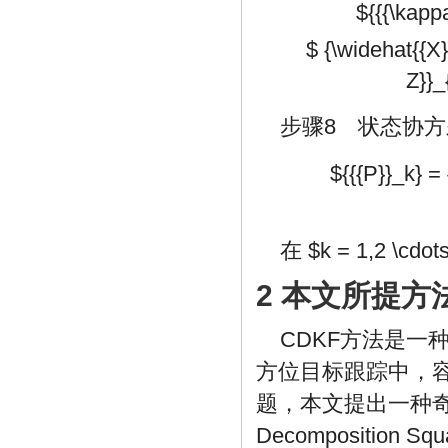
${{{\kappa
$ {\widehat{{X}
Z}}_
步骤8 状态协
${{{P}}_k} = 
在
$k = 1,2 \cdo
2 本文所提方
CDKF方法是
方位目标跟踪中，
题，本文提出一种奇异
Decomposition Squa