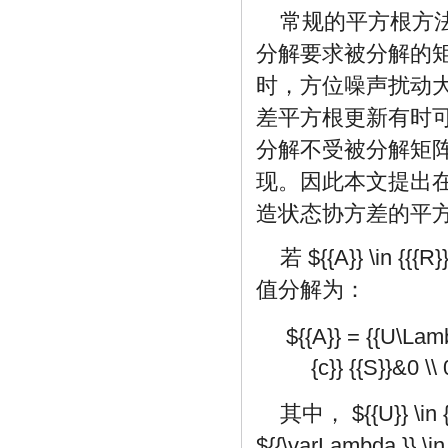
常规的平方根方法采
分解要求被分解的
时，方位噪声扰动大
差平方根更新有时
分解不受被分解矩阵
现。因此本文提出在
造状态协方差的平
若
${{A}} \in {{{R
值分解为：
${{A}} = {{U\Lambd
{c}} {{S}}&0 \\
其中，
${{U}} \in
${{\varLambda }} \in