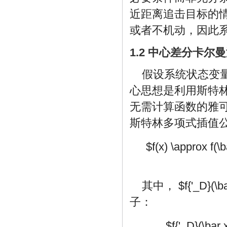
近距离追击目标的
或者不机动，因此
1.2 中心差分卡尔
假设系统状态变
心思想是利用斯特
无需计算函数的雅
斯特林多项式插值
$f(x) \approx f(\b
其中，
$f{'_D}(\b
子：
$f{'_D}(\bar x