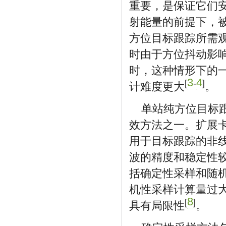
重要，是保证它们
射能量的前提下，
方位目标跟踪所需
时由于方位抖动影
时，这种情形下的
3
4
[
-
]
计难度更大
。
单站纯方位目标
效方法之一。扩展卡尔曼滤
用于目标跟踪的非
波的精度和稳定性
括确定性采样和随
机性采样计算量过
8
[
]
具有局限性
。