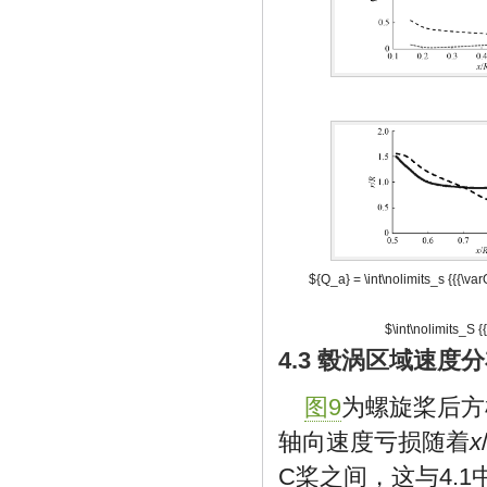
${Q_a} = \int\nolimits_s {{{\var
$\int\nolimits_S {{
4.3 毂涡区域速度
图9
为螺旋桨后方
轴向速度亏损随着
x
C桨之间，这与4.