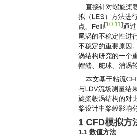
直接针对螺旋桨毂
拟（LES）方法进
10
11
[
-
]
点。Felli
通过
尾涡的不稳定性进
不稳定的重要原因
涡结构研究的一个
帽鳍、舵球、消涡
本文基于粘流C
与LDV流场测量结
旋桨毂涡结构的对
桨设计中桨毂影响
1 CFD模拟方
1.1 数值方法