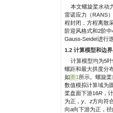
本文螺旋桨水动
雷诺应力（RANS
程封闭，方程离散
阶迎风格式和2阶中
Gauss-Seidel
1.2 计算模型和边
计算模型均为5
螺距和最大拱度分
如
图1
所示。螺旋桨
数值模拟计算域为
桨盘面下游16
R
，计
为正，
y
、
z
方向符
向
a
向下游为正，径