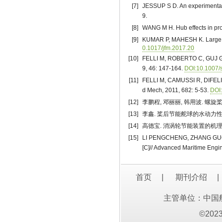
[7]
JESSUP S D. An experimental i
9.
[8]
WANG M H. Hub effects in pro
[9]
KUMAR P, MAHESH K. Large edd
0.1017/jfm.2017.20
[10]
FELLI M, ROBERTO C, GUJ G. Ex
9, 46: 147-164.
DOI:10.1007/
[11]
FELLI M, CAMUSSI R, DIFELICE 
d Mech, 2011, 682: 5-53.
DOI:
[12]
李鹏程, 邓丽丽, 韩用波. 螺旋桨毂
[13]
李鑫. 桨后节能舵球的水动力性能分
[14]
高德宝. 消涡轮节能装置的机理分
[15]
LI PENGCHENG, ZHANG GUOPIN
[C]// Advanced Maritime Engi