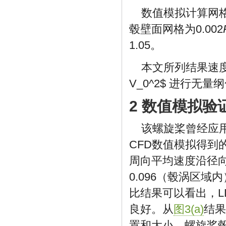
数值模拟计算网
毂壁面网格为0.002
1.05。
本文所列结果速
V_0^2$
进行无量纲
2 数值模拟验
该螺旋桨曾经应
CFD数值模拟得到
周向平均速度沿径
0.096（毂涡区
比结果可以看出，L
良好。从
图3(a)
结果
置和大小。螺旋桨