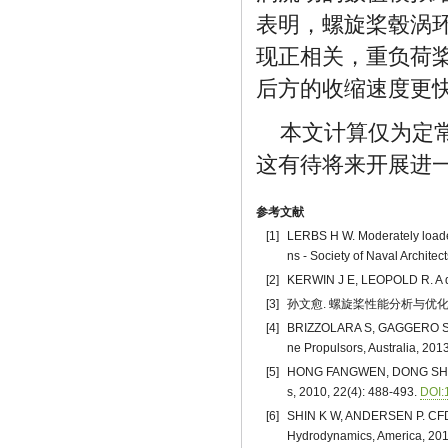
表明，螺旋桨毂涡
现正相关，重负荷
后方的收缩速度更
本文计算仅为定
这有待将来开展进
参考文献
[1]
LERBS H W. Moderately loaded p
ns - Society of Naval Archite
[2]
KERWIN J E, LEOPOLD R. A de
[3]
孙文愈. 螺旋桨性能分析与优化设计中桨
[4]
BRIZZOLARA S, GAGGERO S, GRA
ne Propulsors, Australia, 2013
[5]
HONG FANGWEN, DONG SHITANG. 
s, 2010, 22(4): 488-493.
DOI:
[6]
SHIN K W, ANDERSEN P. CFD st
Hydrodynamics, America, 201