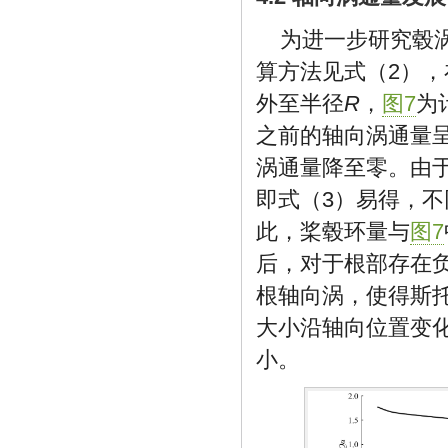
为进一步研究毂
算方法见式（2），
外至半径
R
，
图7
为
之前的轴向涡通量
涡通量降至零。由
即式（3）易得，
此，桨毂环量与
图7
后，对于根部存在
根轴向涡，使得斯
大小沿轴向位置变
小。