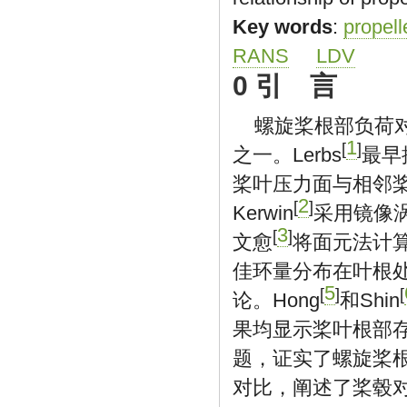
Key words
:
propell
RANS
LDV
0 引 言
螺旋桨根部负荷
1
[
]
之一。Lerbs
最早
桨叶压力面与相邻
2
[
]
Kerwin
采用镜像
3
[
]
文愈
将面元法计
佳环量分布在叶根处存在
5
[
]
[
论。Hong
和Shin
果均显示桨叶根部存在
题，证实了螺旋桨根
对比，阐述了桨毂