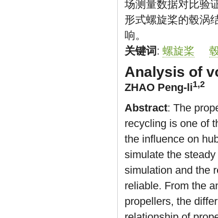
场测量数据对比验
形式螺旋桨的毂涡
响。
关键词
:
螺旋桨
Analysis of v
1,2
ZHAO Peng-li
Abstract
: The prope
recycling is one of 
the influence on hu
simulate the steady
simulation and the 
reliable. From the an
propellers, the diff
relationship of prop