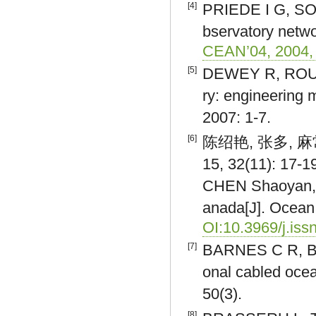
[4]
PRIEDE I G, SOL
bservatory netwo
CEAN’04, 2004,
[5]
DEWEY R, ROUND
ry: engineering
2007: 1-7.
[6]
陈绍艳, 张多, 麻
15, 32(11): 17-1
CHEN Shaoyan,
anada[J]. Ocean
OI:10.3969/j.is
[7]
BARNES C R, B
onal cabled ocea
50(3).
[8]