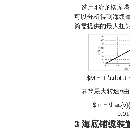
选用4阶龙格库塔
可以分析得到海缆
筒需提供的最大扭
$M = T \cdot J 
卷筒最大转速
n
由
$ n = \frac{v}
0.01
3 海底铺缆