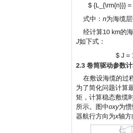
$ {L_{\rm{n}}} = t
式中：
n
为海缆层
经计算10 km
J
如下式：
$ J = 
2.3 卷筒驱动参数
在敷设海缆的过
为了简化问题计算
矩，计算稳态敷缆
所示。图中
oxy
为惯
器航行方向为
x
轴方