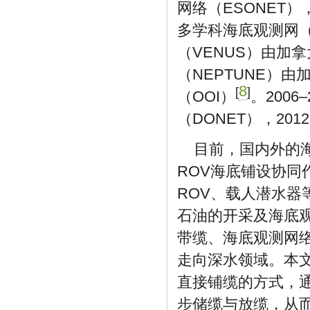
网络（ESONET）
多学科海底观测网（
（VENUS）由加
（NEPTUNE）由
8
[
]
（OOI）
。200
（DONET），201
目前，国内外的
ROV海底铺设协同
ROV、载人潜水
石油的开采及海底
带缆、海底观测网
走向深水领域。本
直接铺缆的方式，
步储缆与放缆，从