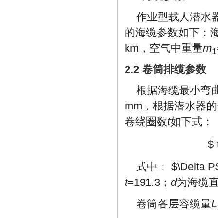
作业型载人潜水器
的海缆参数如下：
km，空气中重量
m
1
2.2 卷筒排缆参数
根据海缆最小弯曲
mm，根据潜水器
卷绕圈数
t
如下式：
$ 
式中：
$\Delta 
t
=191.3；
d
为海缆
卷筒各层容缆量
L