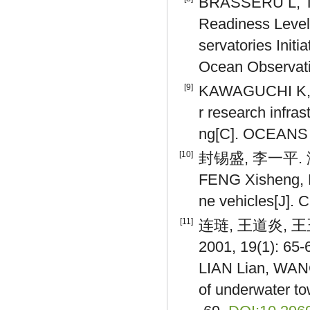
BRASSERU L, 
Readiness Level
servatories Init
Ocean Observatio
[9]
KAWAGUCHI K, K
r research infra
ng[C]. OCEANS 
[10]
封锡盛, 李一平. 海
FENG Xisheng, LI
ne vehicles[J]. C
[11]
连琏, 王道炎, 
2001, 19(1): 65-
LIAN Lian, WANG
of underwater to