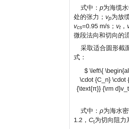
式中：
p
为海缆水
处的张力；
v
为放
p
v
=0.95 m/s；
v
，
cs
t
微段法向和切向的
采取适合圆形截面
式：
$ \left\{ \begin{
\cdot {C_n} \cdot {
{\text{π}} {\rm d}v_
式中：
ρ
为海水密
1.2，
C
为切向阻力系
t