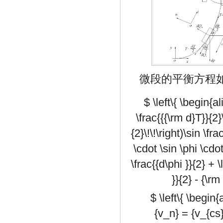
微段的平衡方程
$ \left\{ \begin{a
\frac{{{\rm d}T}}{2}\
{2}\!\!\right)\sin \f
\cdot \sin \phi \cdot 
\frac{{d\phi }}{2} + \
}}{2} - {\r
$ \left\{ \begin{
{v_n} = {v_{cs}}