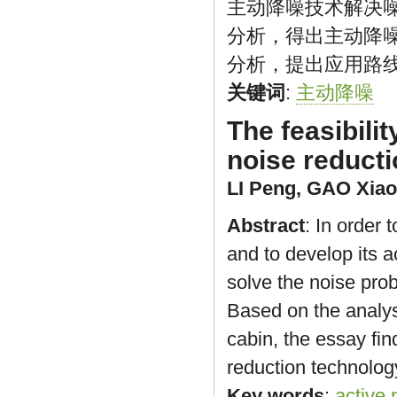
主动降噪技术解决
分析，得出主动降
分析，提出应用路
关键词
:
主动降噪
The feasibili
noise reducti
LI Peng
,
GAO Xiao
Abstract
: In order 
and to develop its 
solve the noise pro
Based on the analys
cabin, the essay find
reduction technology
Key words
:
active 