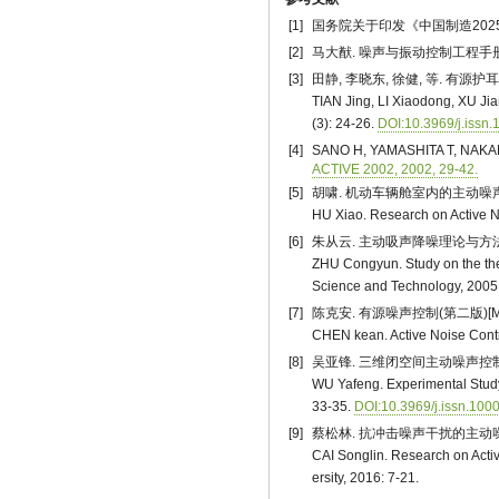
[1]
国务院关于印发《中国制造2025》
[2]
马大猷. 噪声与振动控制工程手册[M
[3]
田静, 李晓东, 徐健, 等. 有源护耳
TIAN Jing, LI Xiaodong, XU Jia
(3): 24-26.
DOI:10.3969/j.issn
[4]
SANO H, YAMASHITA T, NAKAMURA
ACTIVE 2002, 2002, 29-42.
[5]
胡啸. 机动车辆舱室内的主动噪声控制技
HU Xiao. Research on Active No
[6]
朱从云. 主动吸声降噪理论与方法研究[
ZHU Congyun. Study on the the
Science and Technology, 2005:
[7]
陈克安. 有源噪声控制(第二版)[M]
CHEN kean. Active Noise Contro
[8]
吴亚锋. 三维闭空间主动噪声控制的实验研
WU Yafeng. Experimental Study
33-35.
DOI:10.3969/j.issn.100
[9]
蔡松林. 抗冲击噪声干扰的主动噪声控制
CAI Songlin. Research on Acti
ersity, 2016: 7-21.