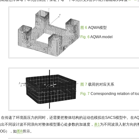
图 6
AQWA模型
Fig. 6
AQWA model
图 7
载荷的对应关系
Fig. 7
Corresponding relation of lo
在传递了环境面压力的同时，还需要把整体结构的运动也模拟在SACS模型中。在A
输出不同设计波不同浪向对整体模型重心处参数的加速度，
表1
为不同波浪入射方向的
COG），如
图8
所示。