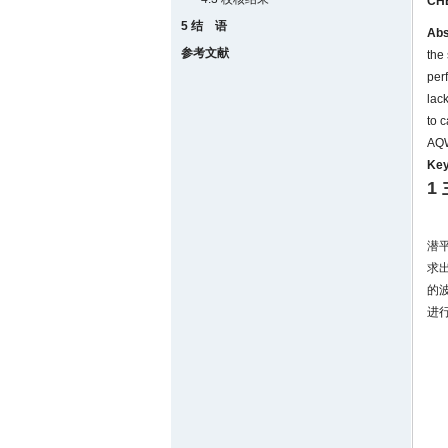
CH
5 结 语
Abs
参考文献
the
per
lac
to 
AQW
Key
1
潜
求
的
进