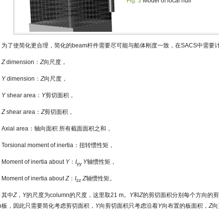
Fig. 3
Model of local hull
为了使简化更合理，简化的beam杆件需要尽可能与船体刚度一致，在SACS中需要计算
Z
dimension：
Z
向尺度，
Y
dimension：
Z
向尺度，
Y
shear area：
Y
剪切面积，
Z
shear area：
Z
剪切面积，
Axial area：轴向面积 所有截面面积之和，
Torsional moment of inertia：扭转惯性矩，
Moment of inertia about
Y
：
I
Y
轴惯性矩，
yy
Moment of inertia about
Z
：
I
Z
轴惯性矩。
zz
其中
Z
，
Y
的尺度为column的尺度，这里取21 m。
Y
和
Z
的剪切面积分别每个方向的剪
ulb板，因此只需要简化考虑剪切面积，
Y
向剪切面积只考虑沿着
Y
向布置的板面积，
Z
向
。