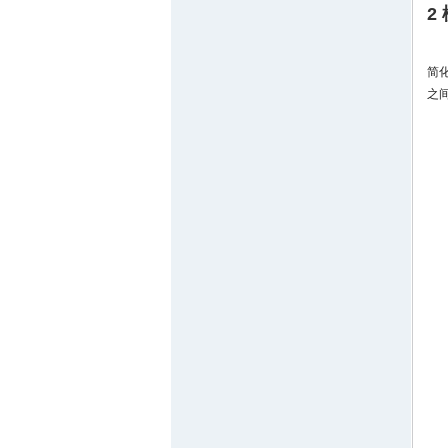
2
简
之