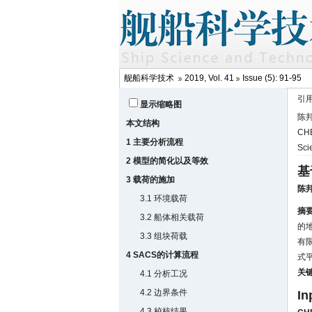
舰船科学技术
2019, Vol. 41
Issue (5): 91-95
引
显示缩略图
陈邦
本文结构
CHE
1 主要分析流程
Sci
2 模型的简化以及等效
基
3 载荷的施加
陈
3.1 环境载荷
摘
3.2 船体相关载荷
的
3.3 组块荷载
有
4 SACS的计算流程
式
关
4.1 分析工况
4.2 边界条件
In
4.3 校核结果