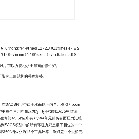
+6+6 \right)}^{4}}\times 12}{21\ 012\times 4}+\\ &
E}^{14}}{{\rm mm}^{4}}{\text{。}} \end{aligned} $
区域，可以方便地求出截面的惯性矩。
于影响上部结构的强度校核。
在SACS模型中由于水面以下的单元模拟为beam
模型中每个单元的面压力
f
，
f
等找到SACS中对应
1
2
产生弯矩
M
。对应所有AQWA单元的所有面压力汇总
递到SACS模型中的所有环境力只是带了相位的一个
即360°相位分为12个工况计算，则涵盖一个波浪完
。