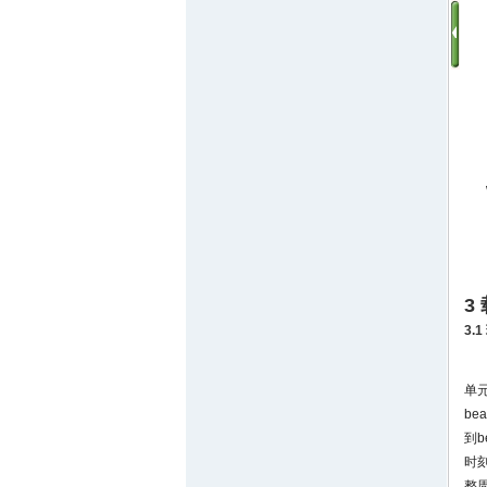
3
3.
单
b
到
时
整