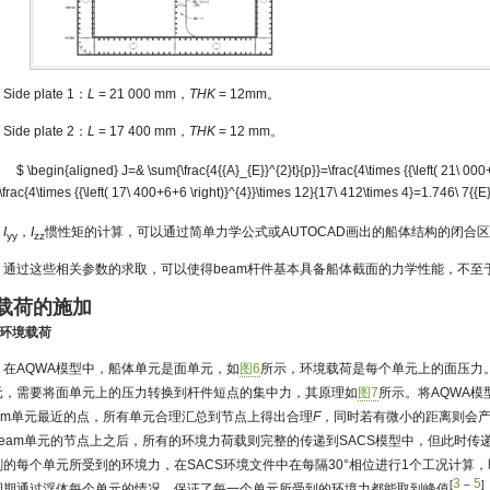
Side plate 1：
L
= 21 000 mm，
THK
= 12mm。
Side plate 2：
L
= 17 400 mm，
THK
= 12 mm。
$ \begin{aligned} J=& \sum{\frac{4{{A}_{E}}^{2}t}{p}}=\frac{4\times {{\left( 21\ 000
\frac{4\times {{\left( 17\ 400+6+6 \right)}^{4}}\times 12}{17\ 412\times 4}=1.746\ 7{{
I
，
I
惯性矩的计算，可以通过简单力学公式或AUTOCAD画出的船体结构的闭合
yy
zz
通过这些相关参数的求取，可以使得beam杆件基本具备船体截面的力学性能，不至
 载荷的施加
1 环境载荷
在AQWA模型中，船体单元是面单元，如
图6
所示，环境载荷是每个单元上的面压力。
元，需要将面单元上的压力转换到杆件短点的集中力，其原理如
图7
所示。将AQWA
eam单元最近的点，所有单元合理汇总到节点上得出合理
F
，同时若有微小的距离则会
beam单元的节点上之后，所有的环境力荷载则完整的传递到SACS模型中，但此时传
刻的每个单元所受到的环境力，在SACS环境文件中在每隔30°相位进行1个工况计算，
3
5
[
–
]
周期通过浮体每个单元的情况，保证了每一个单元所受到的环境力都能取到峰值