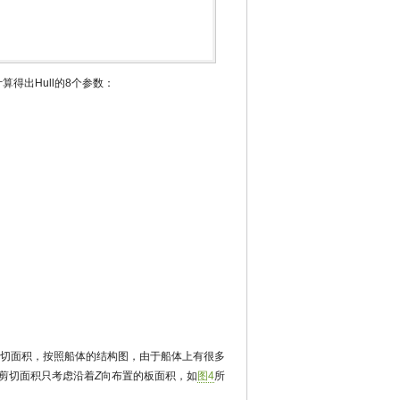
得出Hull的8个参数：
切面积，按照船体的结构图，由于船体上有很多
剪切面积只考虑沿着
Z
向布置的板面积，如
图4
所