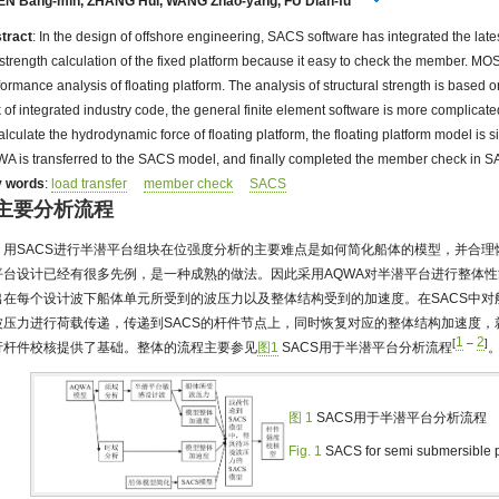
EN Bang-min
,
ZHANG Hui
,
WANG Zhao-yang
,
FU Dian-fu
tract
: In the design of offshore engineering, SACS software has integrated the latest
 strength calculation of the fixed platform because it easy to check the member. 
formance analysis of floating platform. The analysis of structural strength is based o
k of integrated industry code, the general finite element software is more complica
calculate the hydrodynamic force of floating platform, the floating platform model is 
A is transferred to the SACS model, and finally completed the member check in 
 words
:
load transfer
member check
SACS
 主要分析流程
用SACS进行半潜平台组块在位强度分析的主要难点是如何简化船体的模型，并合
平台设计已经有很多先例，是一种成熟的做法。因此采用AQWA对半潜平台进行整体
出在每个设计波下船体单元所受到的波压力以及整体结构受到的加速度。在SACS中对
波压力进行荷载传递，传递到SACS的杆件节点上，同时恢复对应的整体结构加速度，
1
2
[
–
]
行杆件校核提供了基础。整体的流程主要参见
图1
SACS用于半潜平台分析流程
图 1
SACS用于半潜平台分析流程
Fig. 1
SACS for semi submersible p