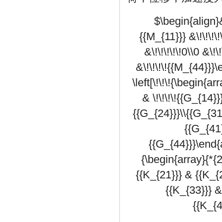
$\begin{align}&\
{{M_{11}}} &\!\!\!\!\
&\!\!\!\!\!0\\0 &\!\!
&\!\!\!\!{{M_{44}}}\en
\left[\!\!\!{\begin{a
& \!\!\!\!{{G_{14}}
{{G_{24}}}\\{{G_{31}}
{{G_{41}}
{{G_{44}}}\end{arr
{\begin{array}{*{2
{{K_{21}}} & {{K_{
{{K_{33}}} &
{{K_{4