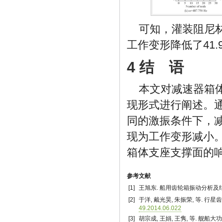
可知，灌装阻尼
工作变形降低了41.
4 结 语
本文对减速器箱
现形式进行阐述。
同的激振条件下，
现为工作变形减小
箱体支座支撑面的
参考文献
[1]
王旭东. 船用齿轮箱振动分析及结构噪声
[2]
于洋, 戴光昊, 朱振荣, 等. 行星齿
49.2014.06.022
[3]
胡宗成, 王娟, 王隽, 等. 舰船大功