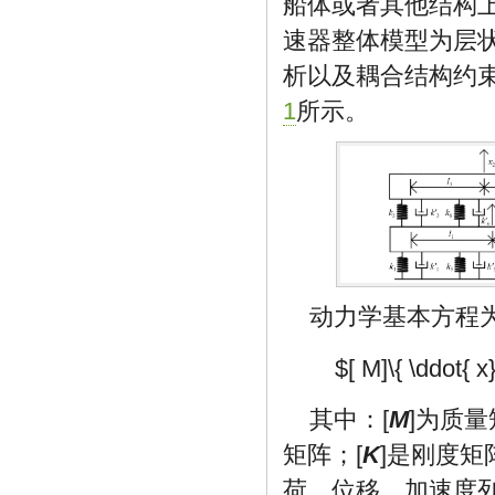
船体或者其他结构
速器整体模型为层
析以及耦合结构约
1
所示。
动力学基本方程
$[ M]\{ \ddot{ x}\
其中：[
M
]为质量
矩阵；[
K
]是刚度矩
荷，位移，加速度