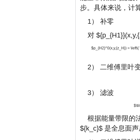
步。具体来说，计
1） 补零
对
${p_{H1}}(x,y,
$p_{H2}^0(x,y,{z_H}) = \left\{ \be
2） 二维傅里叶
3） 滤波
$\ti
根据能量带限的
${k_c}$
是全息面声