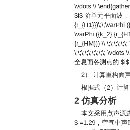
\vdots \\ \end{gather
$i$
阶单元平面波，
{r_{H1}})\;\;\varPhi (
\varPhi ({k_2},{r_{H1}
{r_{HM}}) \\ \;\;\;\;\;\; \
\;\;\;\;\;\;\;\;\; \vdot
全息面各测点的
$i
2） 计算重构面
根据式（2）计
2 仿真分析
本文采用点声源
$
=1.29，空气中声