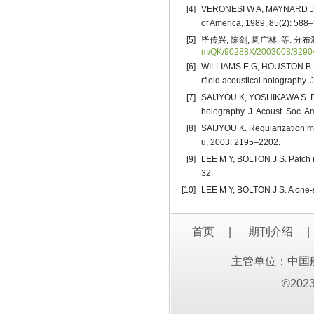
[4]
VERONESI W A, MAYNARD J D. D
of America, 1989, 85(2): 588
[5]
毕传兴, 陈剑, 周广林, 等. 分布
m/QK/90288X/2003008/82904
[6]
WILLIAMS E G, HOUSTON B H, 
rfield acoustical holography.
[7]
SAIJYOU K, YOSHIKAWA S. Redu
holography. J. Acoust. Soc. A
[8]
SAIJYOU K. Regularization met
u, 2003: 2195–2202.
[9]
LEE M Y, BOLTON J S. Patch ne
32.
[10]
LEE M Y, BOLTON J S. A one-st