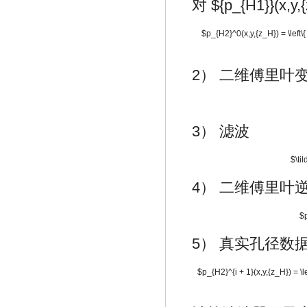
对
${p_{H1}}(x,y,
$p_{H2}^0(x,y,{z_H}) = \left\{ \b
2） 二维傅里叶
3） 滤波
$\ti
4） 二维傅里叶
$p
5） 真实孔径数
$p_{H2}^{i + 1}(x,y,{z_H}) = \l