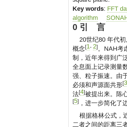
Key words
:
FFT dat
algorithm
SONAH 
0 引 言
20世纪80 年代初
1
2
[
-
]
概念
。NAH
制，近年来得到广
全息面上记录测量
强、粒子振速。由
[
必须和声源面共形
4
[
]
法
被提出来。陈
5
[
]
，进一步简化了
根据格林公式，
二者之间的距离三