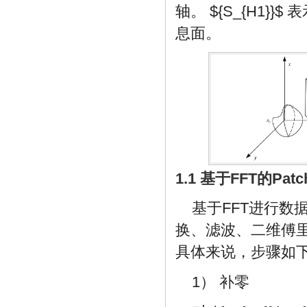
轴。
${S_{H1}}$
表
息面。
1.1 基于FFT的Pa
基于FFT进行
换、滤波、二维傅
具体来说，步骤如
1） 补零