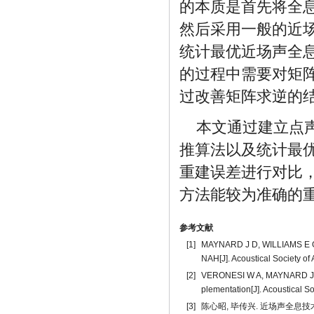
的本质是首先将全
然后采用一般的近
统计最优近场声全
的过程中需要对矩
过改善矩阵求逆的
本文通过建立点声
推算法以及统计最
重建误差进行对比
方法能较为准确的
参考文献
[1]
MAYNARD J D, WILLIAMS E G, L
NAH[J]. Acoustical Society of
[2]
VERONESI W A, MAYNARD J D. 
plementation[J]. Acoustical S
[3]
陈心昭, 毕传兴. 近场声全息技术及