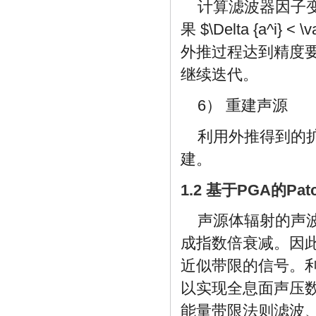
计算滤波器因子
果
$\Delta {a^i} < \
外推过程达到精度
继续迭代。
6） 重建声源
利用外推得到的
建。
1.2 基于PGA的Pa
声源体辐射的声
成指数倍衰减。因
近似带限的信号。
以实现全息面声压
能量带限法则滤波