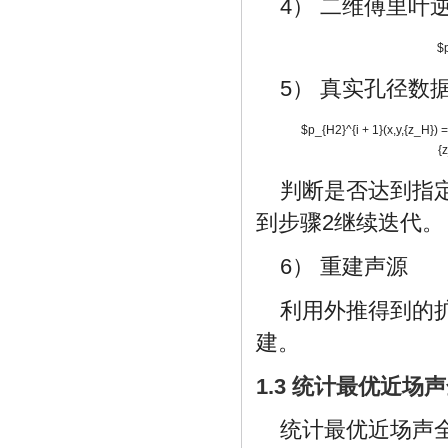
4） 二维傅里叶
$p
5） 真实孔径数
$p_{H2}^{i + 1}(x,y,{z_H}) = 
{
判断是否达到指
到步骤2继续迭代。
6） 重建声源
利用外推得到的
建。
1.3 统计最优近场
统计最优近场声