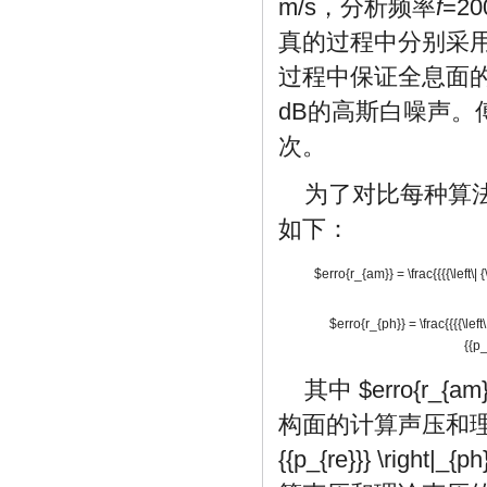
m/s，分析频率
f
=2
真的过程中分别采用
过程中保证全息面
dB的高斯白噪声。
次。
为了对比每种算
如下：
$erro{r_{am}} = \frac{{{{\left\| {\l
$erro{r_{ph}} = \frac{{{{\left\| 
{{p_
其中
$erro{r_{am
构面的计算声压和
{{p_{re}}} \right|_{p