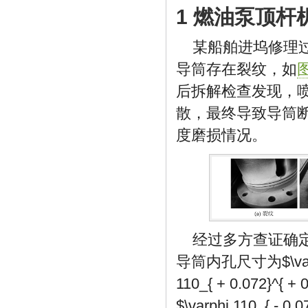
1 燃油泵顶杆
某船舶进坞修理过
导筒存在裂纹，如
图
后拆解检查发现，
散，最终导致导筒
度磨损情况。
经过多方查证确
导筒内孔尺寸为
$\v
110_{ + 0.072}^{ + 
$\varphi 110_{ - 0.0