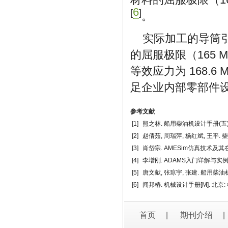
6
[
]
。
实际加工的导筒引
的屈服极限（165 
等效应力为 168.
足企业内部零部件
参考文献
[1]
熊之林. 船用柴油机设计手册(五)[M
[2]
赵倩茹, 周瑞萍, 杨红斌, 王平
[3]
肖岱宗. AMESim仿真技术及
[4]
李增刚. ADAMS入门详解与实例[M
[5]
唐文献, 张琼宇, 张建. 船用柴
[6]
闻邦椿. 机械设计手册[M]. 北京: