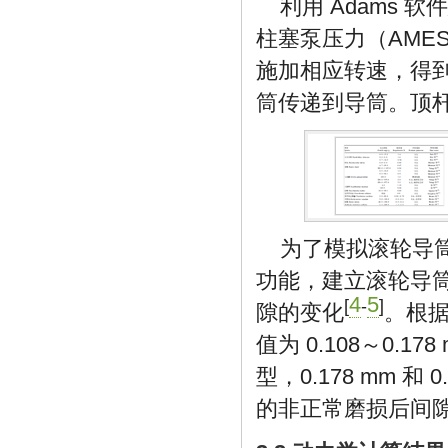
利用 Adams
柱塞泵压力（AME
施加相应转速，得
筒传递到导筒。顶
为了模拟滚轮导筒
功能，建立滚轮导
4
5
[
-
]
隙的变化
。根据
值为 0.108～0.17
型，0.178 mm 和
的非正常磨损后间