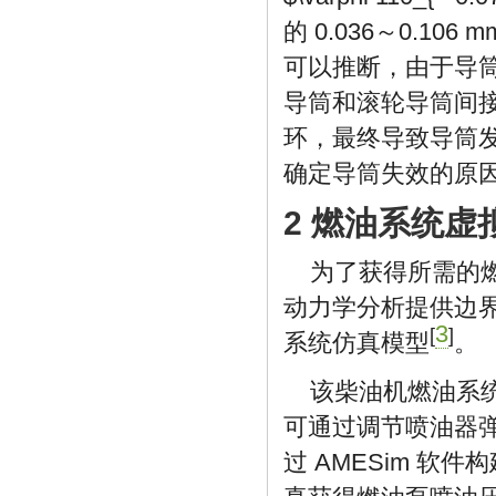
的 0.036～0.10
可以推断，由于导
导筒和滚轮导筒间
环，最终导致导筒
确定导筒失效的原
2 燃油系统虚
为了获得所需的
动力学分析提供边界
3
[
]
系统仿真模型
。
该柴油机燃油系统
可通过调节喷油器弹簧
过 AMESim 软