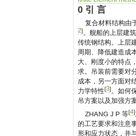
0 引 言
复合材料结构由
2
]
。舰船的上层建
传统钢结构。上层
周期、降低建造成
大、刚度小的特点
求。吊装前需要对
成本，另一方面对
3
[
]
力学特性
。如何
吊方案以及加强方
4
[
]
ZHANG J P 等
的工艺要求和注意
形和应力状态，并