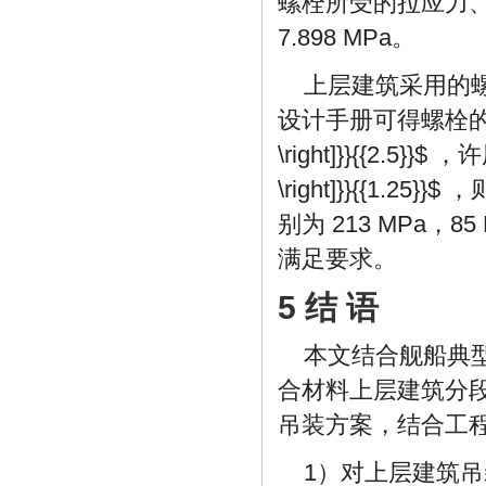
螺栓所受的拉应力、切应
7.898 MPa。
上层建筑采用的螺
设计手册可得螺栓
\right]}}{{2.5}}$
，许
\right]}}{{1.25}}$
，
别为 213 MPa，
满足要求。
5 结 语
本文结合舰船典
合材料上层建筑分
吊装方案，结合工
1）对上层建筑