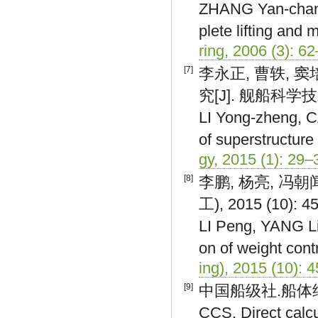
ZHANG Yan-chang
plete lifting and 
ring, 2006 (3): 6
[7]
李永正, 曹轶, 
究[J]. 舰船科学技术, 
LI Yong-zheng, C
of superstructure
gy, 2015 (1): 29–
[8]
李鹏, 杨亮, 冯
工), 2015 (10): 4
LI Peng, YANG Li
on of weight contr
ing), 2015 (10): 
[9]
中国船级社.船体结
CCS. Direct calcu