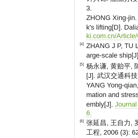
3.
ZHONG Xing-jin. T
k's lifting[D]. Da
ki.com.cn/Artic
[4]
ZHANG J P, TU L 
arge-scale ship[J
[5]
杨永谦, 黄贻平,
[J]. 武汉交通科技大学
YANG Yong-qian,
mation and stress
embly[J].
Journal
6.
[6]
张延昌, 王自力,
工程, 2006 (3): 6