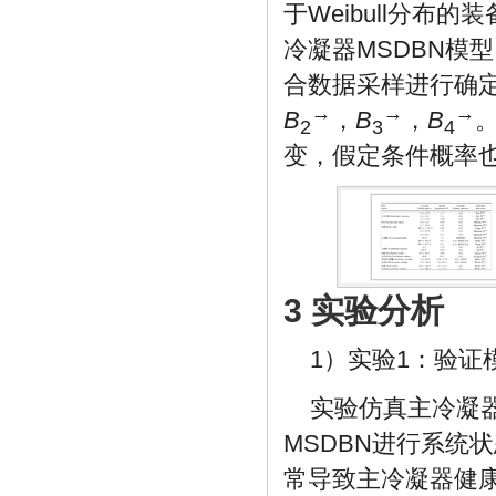
于Weibull分
冷凝器MSDBN模
合数据采样进行确
→
→
→
B
，
B
，
B
2
3
4
变，假定条件概率
3 实验分析
1）实验1：验证
实验仿真主冷凝
MSDBN进行系统
常导致主冷凝器健