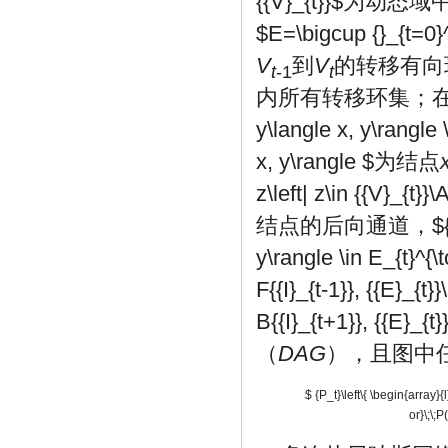
{{V}_{t}}$
为动态域
$E=\bigcup {}_{t=0}^
V
到
V
的转移有向
t
-1
t
内所有转移环集；
y\langle x, y\rangle \
x, y\rangle $
为结点
z\left| z\in {{V}_{t}}\
结点的后向通道，
$
y\rangle \in E_{t}^{\to
F{{I}_{t-1}}, {{E}_{t}
B{{I}_{t+1}}, {{E}_{t}
（
DAG
），且图中
$ {P_t}\left\{ \begin{array}{l} P({
or}\;\;P