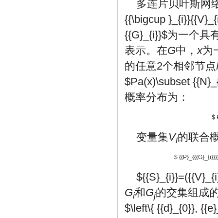
多连片贝叶斯网络
{{\bigcup }_{i}}{{V}_{
{{G}_{i}}$
为一个具
表示。在
G
中，
x
为
的任意2个相邻节点
$Pa(x)\subset {{N}_{
概率分布为：
$ 
变量集
V
的联合
i
$ {{P}_{{{G}_{i}}}
${{S}_{i}}=({{V}_{i}
G
和
G
的交集组成
i
j
$\left\{ {{d}_{0}}, {{e