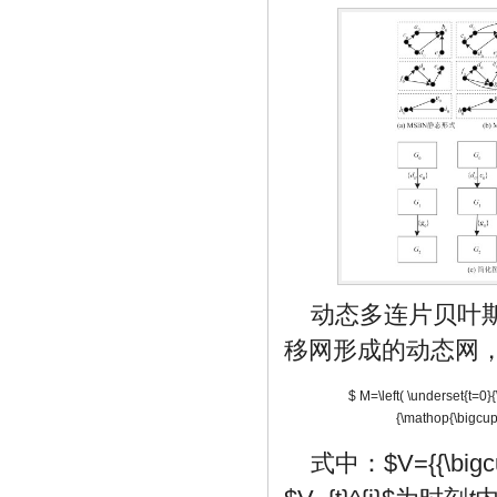
动态多连片贝叶斯
移网形成的动态网，
$ M=\left( \underset{t=0}{
{\mathop{\bigcup }
式中：
$V={{\bigcu