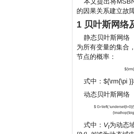
本文提出将MS
的因果关系建立故
1 贝叶斯网
静态贝叶斯网络（B
为所有变量的集合
节点的概率：
${\rm{\
式中：
${\rm{\pi }
动态贝叶斯网络（Dy
$ G=\left( \underset{t=0}{
{\mathop{\bigc
式中：
V
为动态
t