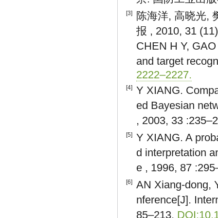
[3]
陈海洋, 高晓光,
报 , 2010, 31 (11
CHEN H Y, GAO X 
and target recogn
2222–2227.
[4]
Y XIANG. Compari
ed Bayesian netw
, 2003, 33 :235–
[5]
Y XIANG. A probab
d interpretation a
e , 1996, 87 :29
[6]
AN Xiang-dong, Y
nference[J]. Inte
85–213.
DOI:10.1