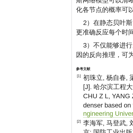
斯网络模型可以清
化各节点的概率可
2）在静态贝叶
更准确反应每个时
3）不仅能够进
因的反向推理，可
参考文献
[1]
初珠立, 杨自春,
[J]. 哈尔滨工程大学学
CHU Z L, YANG Z
denser based on 
ngineering Univer
[2]
李海军, 马登武,
京: 国防工业出版社,