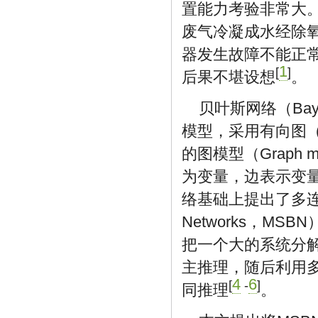
置能力考验非常大
废气冷凝成水经除
器发生故障不能正
1
[
]
后果不堪设想
。
贝叶斯网络（Bay
模型，采用有向图（Dir
的图模型（Graph m
为变量，边表示变
络基础上提出了多连片贝叶斯
Networks，M
把一个大的系统分
主推理，随后利用
4
6
[
-
]
同推理
。