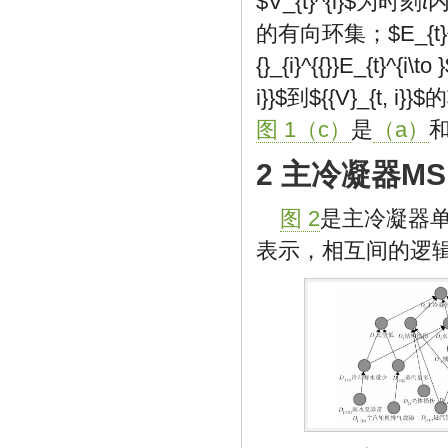
$V_{t}^{i}$
为时刻
t
的有向环集；
$E_{t}
{}_{i}^{{}}E_{t}^{i\to 
i}}$
到
${{V}_{t, i}}$
的
图 1（c）
是
（a）
2 主冷凝器M
图 2
是主冷凝器
表示，相互间的逻