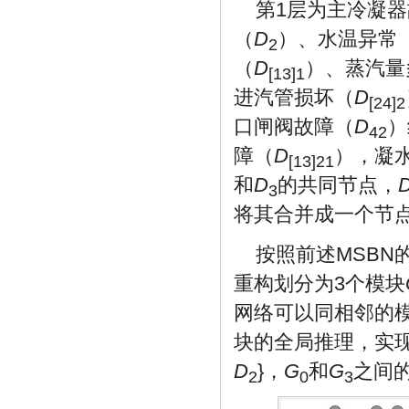
第1层为主冷凝
（
D
）、水温异常
2
（
D
）、蒸汽量
[13]1
进汽管损坏（
D
[24]2
口闸阀故障（
D
）
42
障（
D
），凝
[13]21
和
D
的共同节点，
3
将其合并成一个节
按照前述MSB
重构划分为3个模块
网络可以同相邻的
块的全局推理，实现
D
}，
G
和
G
之间的
2
0
3