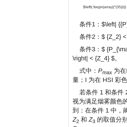
$\left\{ \begin{array}{*{35}{l
条件1：
$\left| {{
条件2：
$ {Z_2} <
条件3：
$ {P_{\ma
\right| < {Z_4} $
。
式中：
P
为在
max
量；I 为在 HSI
若条件 1 和条件
视为满足烟雾颜色
到：在条件 1 中，
Z
和
Z
的取值分别为
2
3