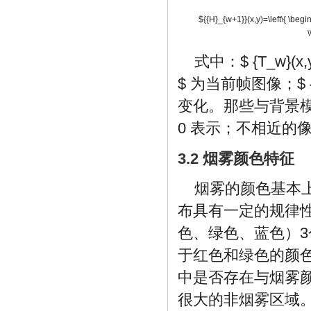
${{H}_{w+1}}(x,y)=\left\{ \begi
\
式中：
$ {T_w}(x,
$
为当前帧图像；
$ 
变化。那些与背景
0 表示；不相近的
3.2 烟雾颜色特征
烟雾的颜色基本
布具有一定的规律
色、绿色、蓝色）
于红色和绿色的颜
中是否存在与烟雾
很大的非烟雾区域