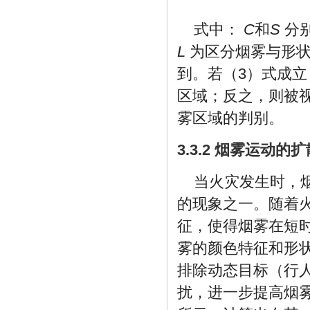
式中：
C
和
S
分
L
为区分烟雾与形状
到。若（3）式成
区域；反之，则被
雾区域的判别。
3.3.2 烟雾运动的
当火灾发生时，
的现象之一。随着
征，使得烟雾在短
雾的颜色特征和形
排除动态目标（行
扰，进一步提高烟