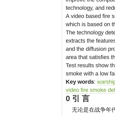
technology, and redu
A video based fire 
which is based on t
The technology dete
extracts the features
and the diffusion pr
area that satisfies 
Test results show th
smoke with a low fal
Key words
:
warship
video fire smoke de
0 引 言
无论是在战争年