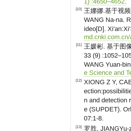
1) :4650–4652.
[10]
王娜娜.基于视频的
WANG Na-na. Res
ideo[D]. Xi'an:X
md.cnki.com.cn/
[11]
王媛彬. 基于图像
33 (9) :1052–10
WANG Yuan-bin. 
e Science and T
[12]
XIONG Z Y, CAB
ection:possibilit
n and detection 
e (SUPDET). Orla
07:1-8.
[13]
罗胜, JIANGY