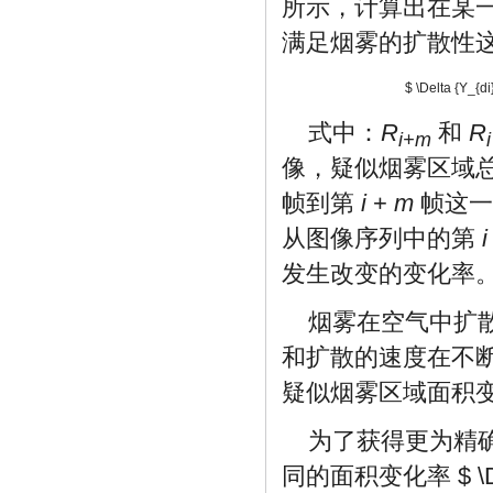
所示，计算出在某
满足烟雾的扩散性
$ \Delta {Y_{di}
式中：
R
和
R
i+m
i
像，疑似烟雾区域
帧到第
i
+
m
帧这一
从图像序列中的第
i
发生改变的变化率
烟雾在空气中扩
和扩散的速度在不
疑似烟雾区域面积
为了获得更为精
同的面积变化率
$ \