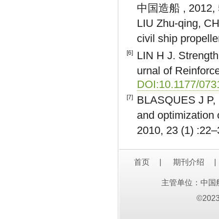
中国造船 , 2012, 5
LIU Zhu-qing, CH
civil ship propelle
[6]
LIN H J. Strength
urnal of Reinforc
DOI:10.1177/07
[7]
BLASQUES J P, 
and optimization 
2010, 23 (1) :22