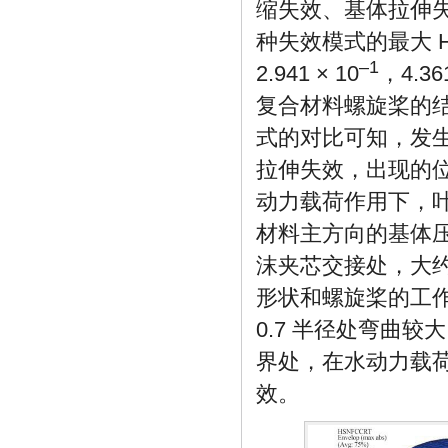
缩失效、基体拉伸
种失效模式的最大 Has
–1
2.941 × 10
，4.361
复合材料螺旋桨的结
式的对比可知，发
拉伸失效，出现的
动力载荷作用下，
材料主方向的基体
沫夹芯交接处，大约
形状和螺旋桨的工
0.7 半径处弯曲
界处，在水动力载
效。