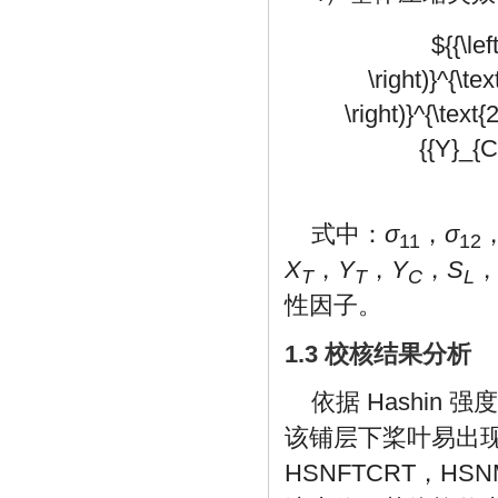
${{\lef
\right)}^{\tex
\right)}^{\text{
{{Y}_{C}
式中：
σ
，
σ
11
12
X
，
Y
，
Y
，
S
T
T
C
L
性因子。
1.3 校核结果分析
依据 Hashi
该铺层下桨叶易出现
HSNFTCRT，H