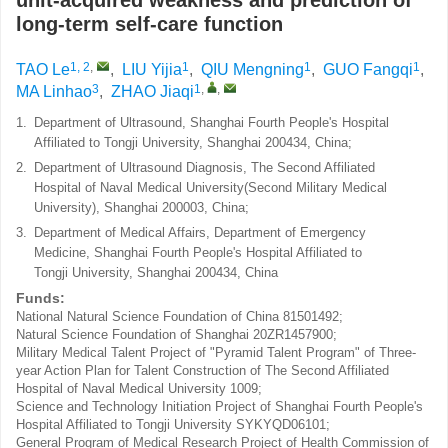
unit-acquired weakness and prediction of
long-term self-care function
1, 2
,
1
1
1
TAO Le
,
LIU Yijia
,
QIU Mengning
,
GUO Fangqi
,
3
1
,
,
MA Linhao
,
ZHAO Jiaqi
1.
Department of Ultrasound, Shanghai Fourth People's Hospital
Affiliated to Tongji University, Shanghai 200434, China;
2.
Department of Ultrasound Diagnosis, The Second Affiliated
Hospital of Naval Medical University(Second Military Medical
University), Shanghai 200003, China;
3.
Department of Medical Affairs, Department of Emergency
Medicine, Shanghai Fourth People's Hospital Affiliated to
Tongji University, Shanghai 200434, China
Funds:
National Natural Science Foundation of China
81501492
;
Natural Science Foundation of Shanghai
20ZR1457900
;
Military Medical Talent Project of "Pyramid Talent Program" of Three-
year Action Plan for Talent Construction of The Second Affiliated
Hospital of Naval Medical University
1009
;
Science and Technology Initiation Project of Shanghai Fourth People's
Hospital Affiliated to Tongji University
SYKYQD06101
;
General Program of Medical Research Project of Health Commission of