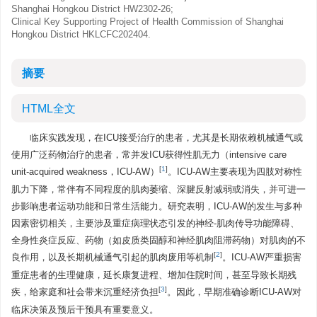
Shanghai Hongkou District
HW2302-26
;
Clinical Key Supporting Project of Health Commission of Shanghai
Hongkou District
HKLCFC202404
.
摘要
HTML全文
临床实践发现，在ICU接受治疗的患者，尤其是长期依赖机械通气或
使用广泛药物治疗的患者，常并发ICU获得性肌无力（intensive care
[
1
]
unit-acquired weakness，ICU-AW）
。ICU-AW主要表现为四肢对称性
肌力下降，常伴有不同程度的肌肉萎缩、深腱反射减弱或消失，并可进一
步影响患者运动功能和日常生活能力。研究表明，ICU-AW的发生与多种
因素密切相关，主要涉及重症病理状态引发的神经-肌肉传导功能障碍、
全身性炎症反应、药物（如皮质类固醇和神经肌肉阻滞药物）对肌肉的不
[
2
]
良作用，以及长期机械通气引起的肌肉废用等机制
。ICU-AW严重损害
重症患者的生理健康，延长康复进程、增加住院时间，甚至导致长期残
[
3
]
疾，给家庭和社会带来沉重经济负担
。因此，早期准确诊断ICU-AW对
临床决策及预后干预具有重要意义。