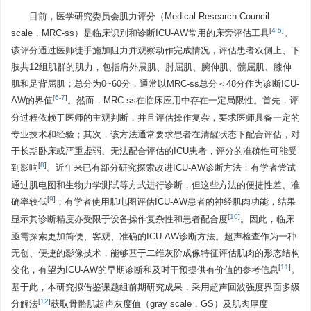
目前，医学研究委员会肌力评分（Medical Research Council
[
4
-
5
]
scale，MRC-ss）是临床识别和诊断ICU-AW常用的床旁评估工具
。
该评分通过医师徒手施加阻力并观察动作完成情况，评估患者双侧上、下
肢共12组肌群的肌力，包括肩外展肌、肘屈肌、腕伸肌、髋屈肌、膝伸
肌和足背屈肌；总分为0~60分，通常以MRC-ss总分＜48分作为诊断ICU-
[
6
-
7
]
AW的界值
。然而，MRC-ss在临床应用中存在一定局限性。首先，评
分过程依赖于医师的主观判断，并且评估操作复杂，要求医师具备一定的
专业技术和经验；其次，该方法通常要求患者在清醒状态下配合评估，对
于长期卧床或严重虚弱、无法配合评估的ICU患者，评分的准确性可能受
[
8
]
到影响
。近年来已有部分研究探索改进ICU-AW诊断方法：有学者尝试
通过肌电图和生物力学测试等方式进行诊断，但这些方法的便捷性差、准
[
9
]
确率较低
；有学者使用肌电图评估ICU-AW患者的神经肌肉功能，结果
[
10
]
显示其诊断精度亦受限于设备操作复杂性和患者配合度
。因此，临床
亟需探索更加简便、客观、准确的ICU-AW诊断方法。超声检查作为一种
无创、便捷的影像技术，能够基于二维灰阶成像特征评估肌肉的形态结构
[
11
]
变化，有望为ICU-AW的早期诊断和及时干预提供有价值的参考信息
。
基于此，本研究拟借鉴课题组前期研究成果，采用超声回波强度界面多级
[
12
]
分解法
获取骨骼肌超声灰度值（gray scale，GS）及肌肉厚度