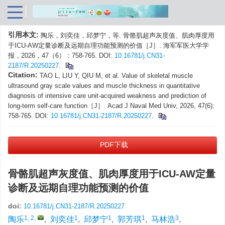
引用本文:
陶乐，刘奕佳，邱梦宁，等. 骨骼肌超声灰度值、肌肉厚度用
于ICU-AW定量诊断及远期自理功能预测的价值［J］. 海军军医大学学
报，2026，47（6）：758-765. DOI:
10.16781/j.CN31-
2187/R.20250227
.
Citation:
TAO L, LIU Y, QIU M, et al. Value of skeletal muscle
ultrasound gray scale values and muscle thickness in quantitative
diagnosis of intensive care unit-acquired weakness and prediction of
long-term self-care function［J］. Acad J Naval Med Univ, 2026, 47(6):
758-765. DOI:
10.16781/j.CN31-2187/R.20250227
.
PDF下载
骨骼肌超声灰度值、肌肉厚度用于ICU-AW定量
诊断及远期自理功能预测的价值
doi:
10.16781/j.CN31-2187/R.20250227
1, 2
,
1
1
1
3
陶乐
,
刘奕佳
,
邱梦宁
,
郭芳琪
,
马林浩
,