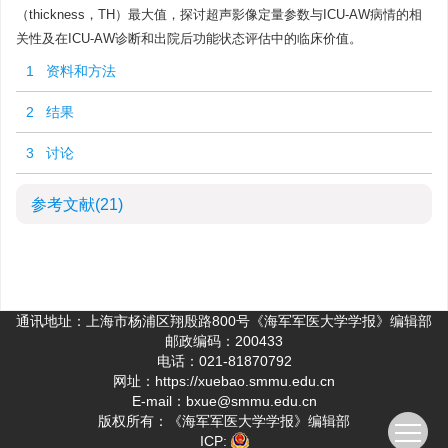
（thickness，TH）最大值，探讨超声影像定量参数与ICU-AW病情的相
关性及在ICU-AW诊断和出院后功能状态评估中的临床价值。
1 资料和方法
2 结果
3 讨论
参考文献
(21)
通讯地址：上海市杨浦区翔殷路800号《海军军医大学学报》编辑部
邮政编码：200433
电话：021-81870792
网址：
https://xuebao.smmu.edu.cn
E-mail：bxue@smmu.edu.cn
版权所有：《海军军医大学学报》编辑部
ICP: