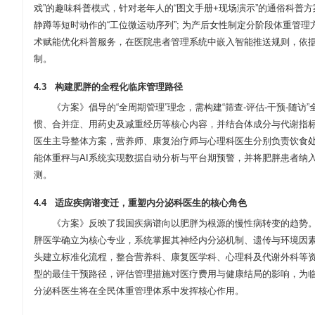
戏”的趣味科普模式，针对老年人的“图文手册+现场演示”的通俗科
静蹲等短时动作的“工位微运动序列”; 为产后女性制定分阶段体重管理
术赋能优化科普服务，在医院患者管理系统中嵌入智能推送规则，依据患
制。
4.3 构建肥胖的全程化临床管理路径
《方案》倡导的“全周期管理”理念，需构建“筛查-评估-干预-
惯、合并症、用药史及减重经历等核心内容，并结合体成分与代谢指
医生主导整体方案，营养师、康复治疗师与心理科医生分别负责饮食处
能体重秤与AI系统实现数据自动分析与平台期预警，并将肥胖患者纳入
测。
4.4 适应疾病谱变迁，重塑内分泌科医生的核心角色
《方案》反映了我国疾病谱向以肥胖为根源的慢性病转变的趋势。
胖医学确立为核心专业，系统掌握其神经内分泌机制、遗传与环境因
头建立标准化流程，整合营养科、康复医学科、心理科及代谢外科等
型的最佳干预路径，评估管理措施对医疗费用与健康结局的影响，为
分泌科医生将在全民体重管理体系中发挥核心作用。