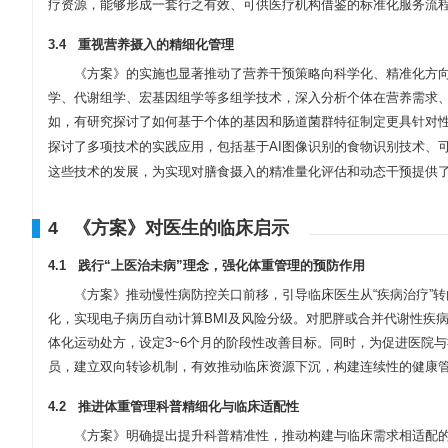
疗资源，能够形成一套行之有效、可供医疗机构借鉴的标准化服务流
3.4 重视营养摄入的精细化管理
《方案》的实施也显著推动了营养干预策略向科学化、精准化方向
学、代谢组学、宏基因组学等多组学技术，深入分析个体在营养需求、
如，有研究探讨了如何基于个体的基因和肠道菌群特征制定更具针对
探讨了多项技术的实践应用，包括基于AI图像识别的食物识别技术、
这些技术的发展，为实现对膳食摄入的精准量化评估和动态干预提供
4 《方案》对医生的临床启示
4.1 践行“上医治未病”理念，强化体重管理的预防作用
《方案》推动慢性病防控关口前移，引导临床医生从“疾病治疗”转
化，实现电子病历自动计算BMI及风险分级。对肥胖或合并代谢性疾
体化运动处方，设定3~6个月的阶段性改善目标。同时，为促进医院
员，建立双向转诊机制，有效推动临床资源下沉，构建连续性的健康
4.2 推进体重管理科普精细化与临床适配性
《方案》明确提出提升科普精准性，推动构建与临床需求相适配的