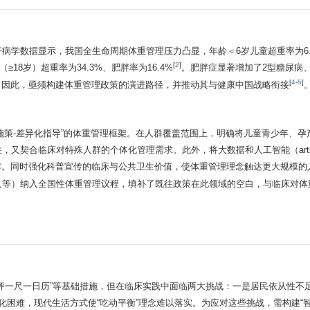
病学数据显示，我国全生命周期体重管理压力凸显，年龄＜6岁儿童超重率为6.
[
2
]
（≥18岁）超重率为34.3%、肥胖率为16.4%
。肥胖症显著增加了2型糖尿病
[
4
-
5
]
。因此，亟须构建体重管理政策的演进路径，并推动其与健康中国战略衔接
景施策-差异化指导”的体重管理框架。在人群覆盖范围上，明确将儿童青少年、
契合临床对特殊人群的个体化管理需求。此外，将大数据和人工智能（artific
撑。同时强化科普宣传的临床与公共卫生价值，使体重管理理念触达更大规模的
人等）纳入全国性体重管理议程，填补了既往政策在此领域的空白，与临床对体
秤一尺一日历”等基础措施，但在临床实践中面临两大挑战：一是居民依从性不
转化困难，现代生活方式使“吃动平衡”理念难以落实。为应对这些挑战，需构建“