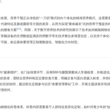
程。
发展。营养干预正从传统的“一刀切”模式转向个体化的精准营养模式。这需要
代谢特征及肠道菌群等方面的差异，从而为实现“量体裁衣”式的营养干预提供
[
24
]
性的膳食方案
。同期，关于数字营养技术的研究则展示了技术如何赋能精细
可穿戴设备的生理数据监测及利用数字孪生技术整合多维度信息，以支持个体化
了可能，标志着体重管理正朝着数据化、智能化方向转型。
向“健康维护”。在门诊筛查环节，应将BMI与腰围测量纳入常规检查，并推进
病的患者，需联合营养科制定定量饮食方案，明确主食与蛋白质摄入标准，并协
与社区的协同，建议医生定期参与社区“体重管理驿站”工作，开展主题讲座并培
管理闭环。
精细化科普体系。科普内容需要基于人群特征差异化定制，如针对青少年的“短