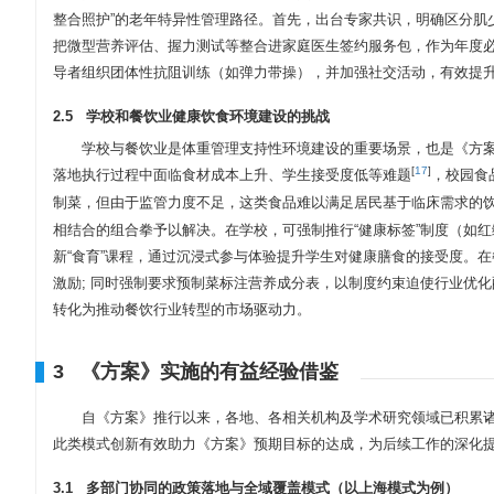
整合照护”的老年特异性管理路径。首先，出台专家共识，明确区分肌
把微型营养评估、握力测试等整合进家庭医生签约服务包，作为年度
导者组织团体性抗阻训练（如弹力带操），并加强社交活动，有效提
2.5 学校和餐饮业健康饮食环境建设的挑战
学校与餐饮业是体重管理支持性环境建设的重要场景，也是《方
[
17
]
落地执行过程中面临食材成本上升、学生接受度低等难题
，校园食
制菜，但由于监管力度不足，这类食品难以满足居民基于临床需求的
相结合的组合拳予以解决。在学校，可强制推行“健康标签”制度（如
新“食育”课程，通过沉浸式参与体验提升学生对健康膳食的接受度。
激励; 同时强制要求预制菜标注营养成分表，以制度约束迫使行业优
转化为推动餐饮行业转型的市场驱动力。
3 《方案》实施的有益经验借鉴
自《方案》推行以来，各地、各相关机构及学术研究领域已积累
此类模式创新有效助力《方案》预期目标的达成，为后续工作的深化
3.1 多部门协同的政策落地与全域覆盖模式（以上海模式为例）