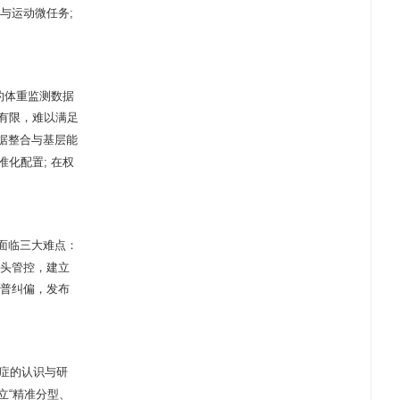
与运动微任务;
的体重监测数据
有限，难以满足
据整合与基层能
化配置; 在权
面临三大难点：
源头管控，建立
科普纠偏，发布
症的认识与研
立“精准分型、