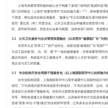
上海市体重管理经验的核心在于构建了多部门协同的“集团作战”
[
21
]
部门共同制定《上海市“体重管理年”活动实施方案》
，将体重管理
下资源：驿站提供自检自测服务，“健康云”平台实现数据互通与精准
指导; 通过居（村）民委员会、公共卫生委员会和健康自我管理小组
区、进学校等场所，营造全社会参与氛围。这种多部门协同、资源整合
3.2 公共卫生服务与企业管理深度融合（以东莞市“健康副厂长”为例
[
22
]
东莞市立足“世界工厂”的产业特点，创新实施“健康副厂长”机制
为员工提供集“防、治、管、教”于一体的健康服务，并将体重管理列
建议等途径，有效提升员工健康水平，形成吸引人才的“软福利”。东莞
现企业与员工的双赢。
3.3 专业机构开发全周期干预服务包（以上海国际医学中心的经验为
在专业机构层面，上海国际医学中心医学减重中心创新性提出“MIS整合2+X”
缩写，“2”代表现代医学和传统医学2种途径，“X”则代表营养、运动、
患者设计全周期干预服务包。特别关注肥胖患者的肠道菌群异常和代
导等，帮助患者建立长期健康行为模式，以高效科学的方式促进体重
患者“筛查-评估-干预-随访”的全程闭环管理，已有多名合并多种内分