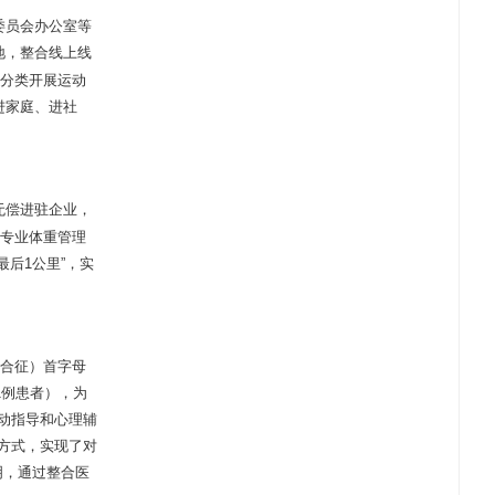
委员会办公室等
地，整合线上线
层分类开展运动
进家庭、进社
无偿进驻企业，
供专业体重管理
后1公里”，实
症综合征）首字母
1例患者），为
动指导和心理辅
方式，实现了对
明，通过整合医