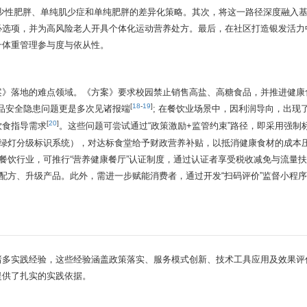
少性肥胖、单纯肌少症和单纯肥胖的差异化策略。其次，将这一路径深度融入
必选项，并为高风险老人开具个体化运动营养处方。最后，在社区打造银发活力
升体重管理参与度与依从性。
案》落地的难点领域。《方案》要求校园禁止销售高盐、高糖食品，并推进健康
[
18
-
19
]
品安全隐患问题更是多次见诸报端
; 在餐饮业场景中，因利润导向，出现
[
20
]
饮食指导需求
。这些问题可尝试通过“政策激励+监管约束”路径，即采用强制
红绿灯分级标识系统），对达标食堂给予财政营养补贴，以抵消健康食材的成本压
在餐饮行业，可推行“营养健康餐厅”认证制度，通过认证者享受税收减免与流量
化配方、升级产品。此外，需进一步赋能消费者，通过开发“扫码评价”监督小程
诸多实践经验，这些经验涵盖政策落实、服务模式创新、技术工具应用及效果评
提供了扎实的实践依据。