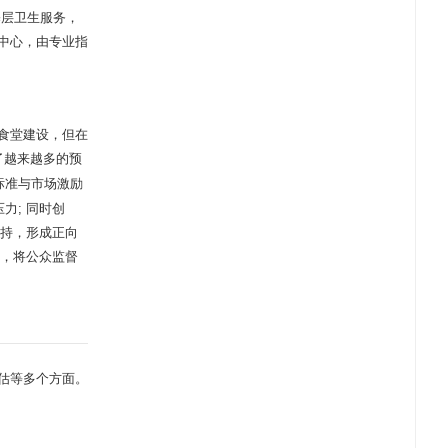
基层卫生服务，
中心，由专业指
食堂建设，但在
了越来越多的预
标准与市场激励
力; 同时创
扶持，形成正向
序，将公众监督
估等多个方面。