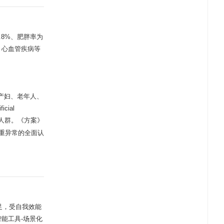
8%、肥胖率为
、心血管疾病等
。
孕产妇、老年人、
ial
人群。《方案》
重异常的全面认
足，受自我效能
智能工具-场景化