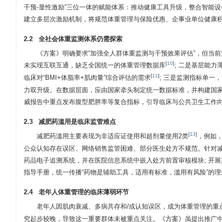
干预-显性激励”三位一体的赋能体系：推动健康工具升级，整合智能设
建立多层次激励机制，将规范体重管理与保险优惠、企事业单位健康
2.2 全社会体重监测体系仍需探索
《方案》明确要求“加强全人群体重监测与干预效果评估”，但当
[
10
]
未实现互联互通，缺乏全国统一的体重管理数据库
; 二是基层能
[
11
]
临床对“BMI+体脂率+肌肉量”综合评估的需求
; 三是监测指标单一
力双升级。在数据层面，应由国家牵头制定统一数据标准，并构建国家
威报告中重点发布腹型肥胖率等复合指标，引导临床与公共卫生工作
2.3 减肥药滥用是临床监管难点
[
13
]
减肥药滥用主要表现为非适应证使用和超剂量使用2类
，例如，
公众认知存在误区、网络销售监管困难、部分医生处方不规范。针对减
药品电子追溯系统，并在医院信息系统中嵌入处方前置审核模块; 开
指导手册，统一传播“药物是辅助工具，适用有标准，滥用有风险”的
2.4 老年人体重管理的临床薄弱环节
老年人因肌肉衰减、多病共存和/或认知误区，成为体重管理的重
究起步较晚，导致这一重要群体未被重点关注。《方案》虽提出推广中