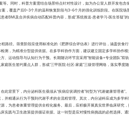
普方案等。同时，科普方案需结合场景特点针对性设计，如为办公室人群开发包含
方案，覆盖产后0~3个月的温和恢复阶段与3~6个月的强化训练阶段。在医院场
者BMI及合并疾病自动匹配科普内容，形成“系统推送-患者学习-医生答疑”
随访”全程路径。筛查阶段应使用标准化的《肥胖综合评估表》进行评估，涵盖饮食
标检测，为精准分型提供依据。在多学科协作方面，建议建立固定多学科协作模
方、运动指导与认知行为干预。长期随访环节宜采用“智能设备+专业团队”双
家庭医生签约重点人群，形成“三甲医院-社区-家庭”三级管理网络，落实季度
在此背景下，内分泌科医生亟须从“疾病症状调控者”转型为“代谢健康管理者”
素，并精通从行为干预到代谢手术的全流程管理。其次，内分泌科应成为多学科
资源，为患者体重管理提供全程化服务。最后，应积极开展真实世界临床研究，
临床实践与卫生政策提供循证依据。这一转型是应对慢性病挑战的必然选择。通