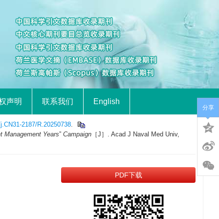
权声明
联系我们
English
分享
/j.CN31-2187/R.20250738
.
t Management Years
”
Campaign
［J］. Acad J Naval Med Univ,
PDF下载