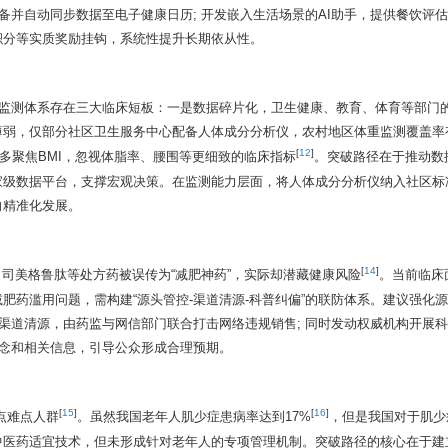
备并自动同步数据至电子健康日历; 开发嵌入生活场景的AI助手，提供餐饮评估
积分等实质奖励挂钩，系统性提升长期依从性。
前监测体系存在三大临床短板：一是数据碎片化，卫生健康、教育、体育等部门
力薄弱，仅部分社区卫生服务中心配备人体成分分析仪，农村地区体重监测覆盖率
[
12
]
，多聚焦BMI，忽视体脂率、腰围等更细致的临床指标
。突破路径在于推动数
级数据平台，支撑宏观决策。在监测能力层面，将人体成分分析仪纳入社区标准
向精准化发展。
[
14
]
司美格鲁肽等处方药被误传为“减肥神药”，实际却潜藏健康风险
。当前临床
肥药滥用问题，需构建“源头管控-渠道清源-科普纠偏”的联防体系。建议强化
展渠道清源，由药监与网信部门联合打击网络违规销售; 同时发动权威机构开展
理念和相关信息，引导公众形成合理预期。
[
15
]
[
16
]
点难点人群
。虽然我国老年人肌少症患病率达到17%
，但是我国对于肌少
医药适宜技术，但未形成针对老年人的专项管理机制。突破路径的核心在于建