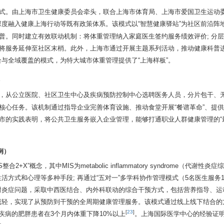
模式。由上海市卫生健康委员会牵头，联合上海市体育局、上海市爱国卫生运动
深度融入健康上海行动等既有政策体系。该模式以“智慧健康驿站”为社区前沿阵
科普。同时建立有效联动机制：将体重管理纳入家庭医生签约服务绩效评价; 分
，将服务延伸至社区末梢。此外，上海市通过开展主题系列活动，推动健康科普
与全域覆盖的模式，为特大城市体重管理提供了“上海样板”。
）
，从公立医院、社区卫生中心及疾病预防控制中心选聘医务人员，分片包干、
为核心任务。该机制通过指导企业完善体育设施、推动食堂开展“餐谱革命”、提
市的实践表明，将公共卫生服务嵌入企业管理，能够打通职业人群健康管理的“最
例）
概念，其中MIS为metabolic inflammatory syndrome（代谢性炎
生活方式和心理等多种手段; 再通过“五对一”多学科协作管理模式（5名医生服务
谢炎症问题，采取中西医结合、内外科联动的综合干预方式，包括营养指导、运
减轻，实现了从预防到干预的全周期健康管理服务。该模式通过线上线下结合的
[
23
]
泌疾病的肥胖患者在3个月内体重下降10%以上
。上海国际医学中心的经验证