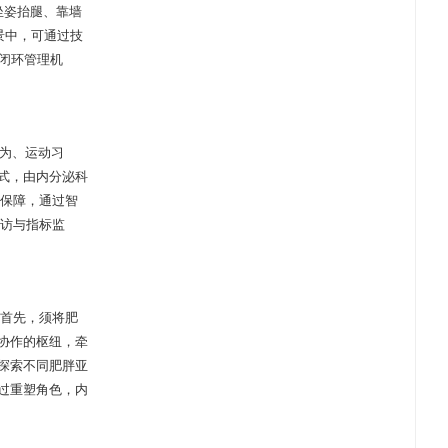
坐姿抬腿、靠墙
景中，可通过技
的闭环管理机
行为、运动习
式，由内分泌科
轨保障，通过智
随访与指标监
。首先，须将肥
协作的枢纽，牵
探索不同肥胖亚
过重塑角色，内