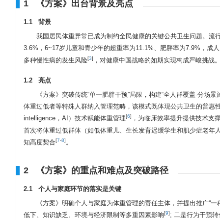
1 《方案》出台背景及亮点
1.1 背景
我国居民体重异常已成为制约全民健康的关键公共卫生问题。流行
3.6%，6~17岁儿童和青少年的超重率为11.1%、肥胖率为7.9%，成人
[
3
]
多种慢性病的发生风险
，对健康中国战略的如期实现构成严峻挑战
1.2 亮点
《方案》突破传统“单一肥胖干预”局限，构建“全人群覆盖-分场
体重过低者等特殊人群纳入管理范畴，该模式既体现公共卫生的普惠性，又
[
6
]
intelligence，AI）技术赋能体重管理
，为临床效率提升提供技术支
首次将体重过低群体（如低体重儿、生长发育迟缓学生和肌少症老年
[
7
-
8
]
知高度契合
。
2 《方案》的重点和难点及突破路径
2.1 个人与家庭环节的落实是关键
《方案》明确个人与家庭为体重管理的责任主体，并提出推广“一
[
9
]
低下、知识缺乏、环境与经济限制等多重因素影响
; 二是行为干预