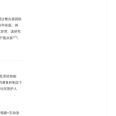
通过整合基因组
科学依据。例
化管理。该研究
[
25
]
干预决策
。
信息系统智能
同康复科制定个
训社区医护人
视频+互动游