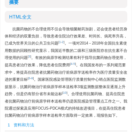
摘要
HTML全文
抗菌药物的不合理使用不仅会导致细菌耐药加剧，还会使患者经历身
体和经济的双重负担，导致患者住院治疗效果差、时间长、病死率升高，
[
1
-
2
]
已成为世界关注的公共卫生问题
。一项对2014－2018年全国抗生素使
用数据的回顾性研究显示，我国近半数的二级和三级医院存在抗生素不合
[
3
]
理使用的问题
。有效的病原学检测结果有利于指导抗菌药物合理使用，
[
4
-
5
]
提高患者治疗效果，降低患者住院费用
。在我国发布的一系列规范要
求中，将提高住院患者抗菌药物治疗前病原学送检率作为医疗质量安全改
[
6
-
9
]
进的重要目标
。国家医院感染管理医疗质量控制中心哨点医院监测数
据显示，抗菌药物治疗前病原学样本送检率3项监测数据整体呈逐渐上升
[
10
]
趋势，但是仍有部分省市未能达标
。合理使用抗菌药物、提高住院患
者抗菌药物治疗前病原学样本送检率仍是医院感染管理重点工作之一。我
院通过探索及应用FOCUS-PDCA模式的持续改进项目，在提高住院患者
抗菌药物治疗前病原学样本送检率方面取得一定效果，现报告如下。
1 资料和方法