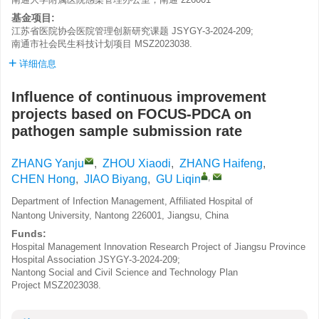
基金项目:
江苏省医院协会医院管理创新研究课题
JSYGY-3-2024-209
;
南通市社会民生科技计划项目
MSZ2023038
.
详细信息
Influence of continuous improvement
projects based on FOCUS-PDCA on
pathogen sample submission rate
ZHANG Yanju
,
ZHOU Xiaodi
,
ZHANG Haifeng
,
,
CHEN Hong
,
JIAO Biyang
,
GU Liqin
Department of Infection Management, Affiliated Hospital of
Nantong University, Nantong 226001, Jiangsu, China
Funds:
Hospital Management Innovation Research Project of Jiangsu Province
Hospital Association
JSYGY-3-2024-209
;
Nantong Social and Civil Science and Technology Plan
Project
MSZ2023038
.