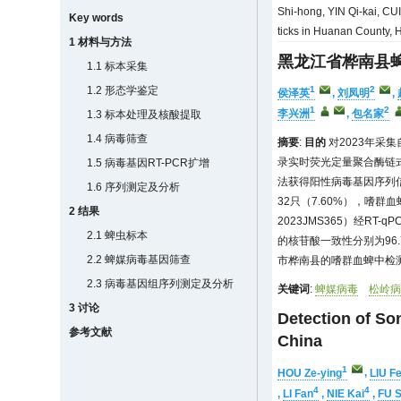
Shi-hong, YIN Qi-kai, CU
Key words
ticks in Huanan County, H
1 材料与方法
黑龙江省桦南县
1.1 标本采集
1.2 形态学鉴定
1
2
侯泽英
,
刘凤明
,
1
2
李兴洲
,
包名家
1.3 标本处理及核酸提取
1.4 病毒筛查
摘要
:
目的
对2023年采
录实时荧光定量聚合酶链式反应
1.5 病毒基因RT-PCR扩增
法获得阳性病毒基因序列
1.6 序列测定及分析
32只（7.60%），嗜群
2 结果
2023JMS365）经RT
2.1 蜱虫标本
的核苷酸一致性分别为96.78
2.2 蜱媒病毒基因筛查
市桦南县的嗜群血蜱中检
2.3 病毒基因组序列测定及分析
关键词
:
蜱媒病毒
松岭
3 讨论
Detection of So
参考文献
China
1
HOU Ze-ying
,
LIU F
4
4
,
LI Fan
,
NIE Kai
,
FU S