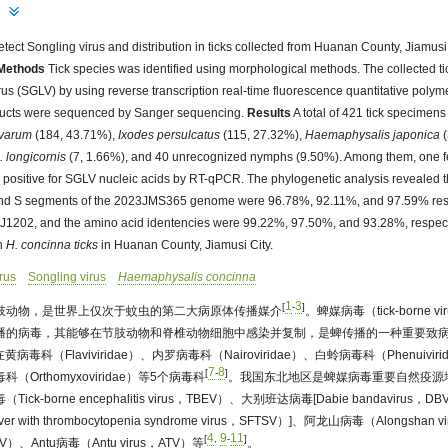
tect Songling virus and distribution in ticks collected from Huanan County, Jiamusi
Methods
Tick species was identified using morphological methods. The collected 
us (SGLV) by using reverse transcription real-time fluorescence quantitative polym
ducts were sequenced by Sanger sequencing.
Results
A total of 421 tick specimens
lvarum
(184, 43.71%),
Ixodes persulcatus
(115, 27.32%),
Haemaphysalis japonica
(
. longicornis
(7, 1.66%), and 40 unrecognized nymphs (9.50%). Among them, one 
ositive for SGLV nucleic acids by RT-qPCR. The phylogenetic analysis revealed th
, and S segments of the 2023JMS365 genome were 96.78%, 92.11%, and 97.59% resp
J1202, and the amino acid identencies were 99.22%, 97.50%, and 93.28%, respect
in
H. concinna ticks
in Huanan County, Jiamusi City.
rus
Songling virus
Haemaphysalis concinna
1
3
[
-
]
肢动物，是世界上仅次于蚊虫的第二大病原体传播媒介
。蜱媒病毒（tick-borne 
播的病毒，其能够在节肢动物和脊椎动物细胞中感染并复制，是蜱传播的一种重要致
毒科（Flaviviridae）、内罗病毒科（Nairoviridae）、白蛉病毒科（Phenuivi
7
8
[
-
]
毒科（Orthomyxoviridae）等5个病毒科
。我国东北地区是蜱媒病毒重要自然疫源地
k-borne encephalitis virus，TBEV）、大别班达病毒[Dabie bandaviru
r with thrombocytopenia syndrome virus，SFTSV）]、阿龙山病毒（Alongsha
4
9
11
[
,
-
]
GLV）、Antu病毒（Antu virus，ATV）等
。