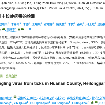
I Qian-qian, XU Song-tao, LI Xing-zhou, BAO Ming-jia, WANG Huan-yu. Detection of
eilongjiang Province, China[J]. Chin J Vector Biol & Control, 2024, 35(3): 358-362
蜱中松岭病毒的检测
2
3
1
4
4
4
4
4
4
赵继民
,
李春雨
,
李德
,
王瑞晨
,
张维嘉
,
姚晓慧
,
李樊
,
聂凯
,
付士红
,
殷启
4
,
王环宇
集自黑龙江省佳木斯市桦南县的蜱标本进行松岭病毒筛查。
方法
采用形态学方法对蜱标
（RT-qPCR）方法对采集的蜱标本进行松岭病毒（Songling virus，SGLV）筛
信息。
结果
共采集421只蜱标本，包括森林革蜱184只（43.71%），全沟硬蜱115只（
血蜱43只（10.21%），长角血蜱7只（1.66%）及未鉴定若蜱40只（9.50%），其
-qPCR检测为SGLV核酸阳性。系统进化分析显示，2023JMS365基因组L、M和S节段与S
%、92.11%和97.59%，氨基酸一致性分别为99.22%、97.50%和93.28%。
结论
测到松岭病毒。
病毒
嗜群血蜱
ngling virus from ticks in Huanan County, Heilongjia
2
2
3
1
4
eng-ming
,
ZHAO Ji-min
,
LI Chun-yu
,
LI De
,
WANG Rui-chen
,
ZHANG We
4
4
4
4
1
hi-hong
,
YIN Qi-kai
,
CUI Qian-qian
,
XU Song-tao
,
LI Xing-zhou
,
BAO