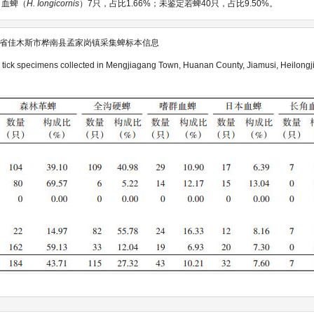
角血蜱（
H. Iongicornis
）7只，占比1.66%；未鉴定若蜱40只，占比9.50%。
龙江省佳木斯市桦南县孟家岗镇采集蜱标本信息
n
tick specimens collected in Mengjiagang Town, Huanan County, Jiamusi, Heilongj