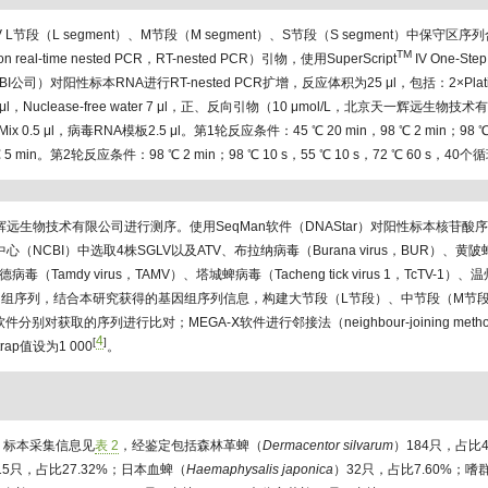
V L节段（L segment）、M节段（M segment）、S节段（S segment）中保守
TM
tion real-time nested PCR，RT-nested PCR）引物，使用SuperScript
IV One-Ste
I公司）对阳性标本RNA进行RT-nested PCR扩增，反应体积为25 μl，包括：2×Plati
 12.5 μl，Nuclease-free water 7 μl，正、反向引物（10 μmol/L，北京天一辉远生
 Mix 0.5 μl，病毒RNA模板2.5 μl。第1轮反应条件：45 ℃ 20 min，98 ℃ 2 min；98 ℃ 
5 min。第2轮反应条件：98 ℃ 2 min；98 ℃ 10 s，55 ℃ 10 s，72 ℃ 60 s，40个循
远生物技术有限公司进行测序。使用SeqMan软件（DNAStar）对阳性标本核苷酸
CBI）中选取4株SGLV以及ATV、布拉纳病毒（Burana virus，BUR）、黄陂蜱病毒1
姆德病毒（Tamdy virus，TAMV）、塔城蜱病毒（Tacheng tick virus 1，TcTV-1）
TV）的基因组序列，结合本研究获得的基因组序列信息，构建大节段（L节段）、中节段（M
.0软件分别对获取的序列进行比对；MEGA-Ⅹ软件进行邻接法（neighbour-joining me
4
[
]
ap值设为1 000
。
，标本采集信息见
表 2
，经鉴定包括森林革蜱（
Dermacentor silvarum
）184只，占比4
15只，占比27.32%；日本血蜱（
Haemaphysalis japonica
）32只，占比7.60%；嗜