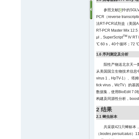
参照文献[
9
]中的SGL
PCR（reverse transcrip
法RT-PCR试剂盒（美国AB
RT-PCR Master Mix
TM
μl，SuperScript
IV RT
℃ 60 s，40个循环；72 ℃ 
1.6 序列测定及分析
阳性产物送北京天一辉
从美国国立生物技术信息中心（N
virus 1，HpTV-1）、塔
tick virus，Wz
数据集，使用BioEdit 7
构建及同源性分析，boostr
2 结果
2.1 蜱虫标本
共采获421只蜱标本
（
Ixodes persulcatus
）1