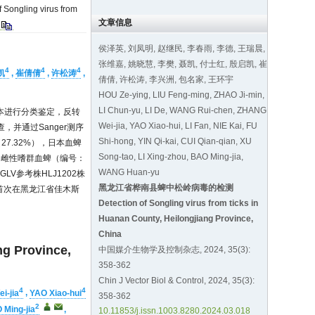
 Songling virus from
文章信息
.
侯泽英, 刘凤明, 赵继民, 李春雨, 李德, 王瑞晨,
张维嘉, 姚晓慧, 李樊, 聂凯, 付士红, 殷启凯, 崔
4
4
4
凯
,
崔倩倩
,
许松涛
,
倩倩, 许松涛, 李兴洲, 包名家, 王环宇
HOU Ze-ying, LIU Feng-ming, ZHAO Ji-min,
LI Chun-yu, LI De, WANG Rui-chen, ZHANG
本进行分类鉴定，反转
Wei-jia, YAO Xiao-hui, LI Fan, NIE Kai, FU
查，并通过Sanger测序
Shi-hong, YIN Qi-kai, CUI Qian-qian, XU
27.32%），日本血蜱
Song-tao, LI Xing-zhou, BAO Ming-jia,
中1只雌性嗜群血蜱（编号：
WANG Huan-yu
GLV参考株HLJ1202株
黑龙江省桦南县蜱中松岭病毒的检测
首次在黑龙江省佳木斯
Detection of Songling virus from ticks in
Huanan County, Heilongjiang Province,
China
ng Province,
中国媒介生物学及控制杂志, 2024, 35(3):
358-362
Chin J Vector Biol & Control, 2024, 35(3):
4
4
i-jia
,
YAO Xiao-hui
358-362
2
 Ming-jia
,
10.11853/j.issn.1003.8280.2024.03.018