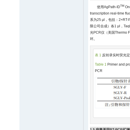
TM
使用AgPath-ID
On
transcription real
系为25 μl，包括：2×RT-P
限公司合成）各1 μl，TaqMan
光PCR仪（美国Thermo Fis
环。
表 1
反转录实时荧光定量
Table 1
Primer and pro
PCR
1.5 病毒基因RT-PCR扩增