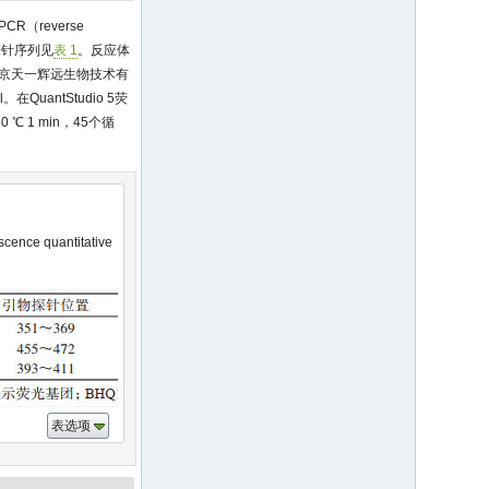
R（reverse
物和探针序列见
表 1
。反应体
ol/L，北京天一辉远生物技术有
。在QuantStudio 5荧
60 ℃ 1 min，45个循
scence quantitative
表选项