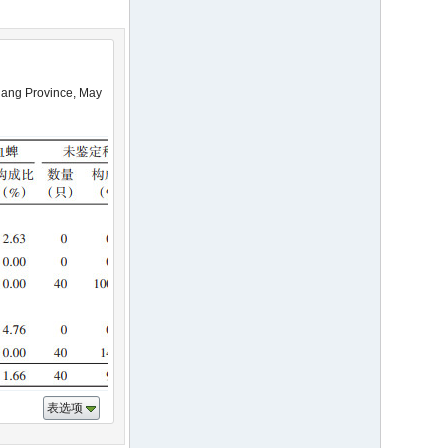
iang Province, May
表选项