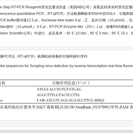
e-Step RT-PCR Reagents荧光定量试剂盒（美国ABI公司）采取反转录实时荧光定量PC
-time fluorescence quantitative PCR，RT-qPCR）方法检测蜱标本RNA中的SGLV，引
CR buffer缓冲液12.5 μl，Nuclease-free water 9 μl，正、反向引物（10 μm
探针（10 μmol/L）0.5 μl，RT-PCR Enzyme Mix（25×）1 μl，病毒RNA模板1 μl
her Scientific公司）中进行。反应条件：45 ℃ 10 min，95 ℃ 5 min；95 ℃ 15 s，
PCR法（RT-qPCR）检测松岭病毒的引物和探针序列
be sequences for Songling virus detection by reverse transcription real-time fluore