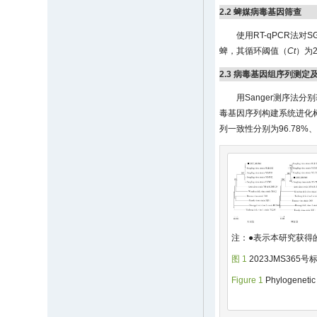
2.2 蜱媒病毒基因筛查
使用RT-qPCR法对
蜱，其循环阈值（
Ct
）为
2.3 病毒基因组序列测定
用Sanger测序法分
毒基因序列构建系统进化
列一致性分别为96.78%、9
注：●表示本研究获得
图 1
2023JMS36
Figure 1
Phylogenetic 