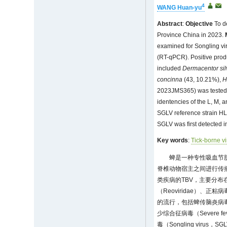
4
WANG Huan-yu
Abstract
:
Objective
To de
Province China in 2023.
examined for Songling vir
(RT-qPCR). Positive pro
included
Dermacentor si
concinna
(43, 10.21%),
H
2023JMS365) was tested p
identencies of the L, M
SGLV reference strain HL
SGLV was first detected 
Key words
:
Tick-borne vi
蜱是一种专性吸血节
脊椎动物宿主之间进行传
类疾病的TBV，主要分布在黄病
（Reoviridae）、正粘病
的流行，包括蜱传脑炎病毒（Tic
少综合征病毒（Severe feve
毒（Songling virus，S