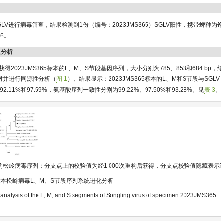
SGLV进行病毒筛查，结果检测到1份（编号：2023JMS365）SGLV阳性，携带蜱种
26。
及分析
别获得2023JMS365标本的L、M、S节段基因序列，大小分别为785、853和684 b
树并进行同源性分析（
图 1
）。结果显示：2023JMS365标本的L、M和S节段与SGLV 
2.11%和97.59%，氨基酸序列一致性分别为99.22%、97.50%和93.28%。见
表 3
的松岭病毒序列；分支点上的校验值为经1 000次重构后获得，分支点校验值隐藏表示该
5号标本松岭病毒L、M、S节段序列系统进化分析
analysis of the L, M, and S segments of Songling virus of specimen 2023JMS365