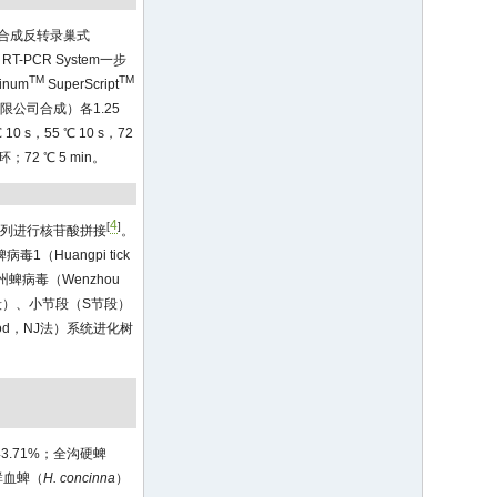
区序列合成反转录巢式
p RT-PCR System一步
TM
TM
num
SuperScript
物技术有限公司合成）各1.25
10 s，55 ℃ 10 s，72
环；72 ℃ 5 min。
4
[
]
序列进行核苷酸拼接
。
（Huangpi tick
、温州蜱病毒（Wenzhou
节段）、小节段（S节段）
thod，NJ法）系统进化树
3.71%；全沟硬蜱
群血蜱（
H. concinna
）