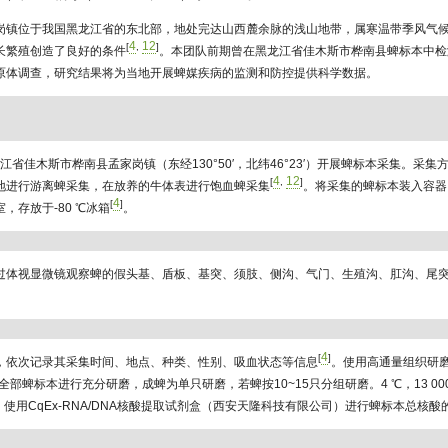
岗镇位于我国黑龙江省的东北部，地处完达山西麓余脉的浅山地带，属寒温带季风气
4
12
[
,
]
长繁殖创造了良好的条件
。本团队前期曾在黑龙江省佳木斯市桦南县蜱标本中检测
原体调查，研究结果将为当地开展蜱媒疾病的监测和防控提供科学数据。
黑龙江省佳木斯市桦南县孟家岗镇（东经130°50′，北纬46°23′）开展蜱标本采集。采
4
12
[
,
]
地进行游离蜱采集，在放养的牛体表进行饱血蜱采集
。将采集的蜱标本装入容器
4
[
]
，存放于-80 ℃冰箱
。
过体视显微镜观察蜱的假头基、盾板、基突、须肢、侧沟、气门、生殖沟、肛沟、尾
。
4
[
]
，依次记录其采集时间、地点、种类、性别、吸血状态等信息
。使用高通量组织研磨仪Ti
的全部蜱标本进行充分研磨，成蜱为单只研磨，若蜱按10~15只分组研磨。4 ℃，13 00
液，使用CqEx-RNA/DNA核酸提取试剂盒（西安天隆科技有限公司）进行蜱标本总核酸