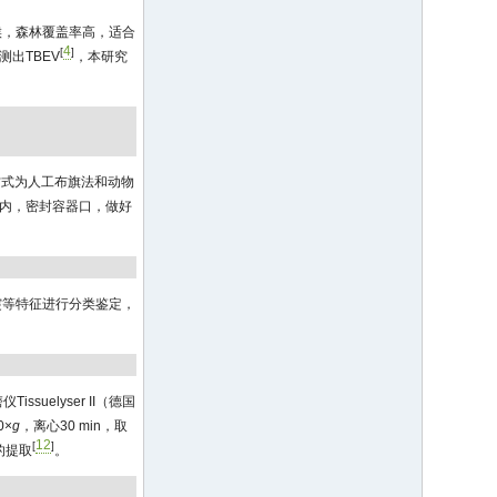
候，森林覆盖率高，适合
4
[
]
出TBEV
，本研究
集方式为人工布旗法和动物
内，密封容器口，做好
突等特征进行分类鉴定，
ssuelyser II（德国
0×
g
，离心30 min，取
12
[
]
的提取
。