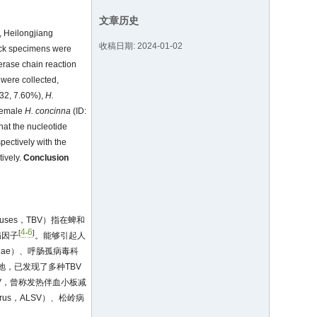
文章历史
, Heilongjiang
收稿日期: 2024-01-02
tick specimens were
erase chain reaction
 were collected,
32, 7.60%),
H.
female
H. concinna
(ID:
at the nucleotide
ectively with the
ively.
Conclusion
viruses，TBV）指在蜱和
4
6
[
-
]
病因子
。能够引起人
ridae）、呼肠孤病毒科
，已发现了多种TBV
s，DBV，曾称发热伴血小板减
n virus，ALSV）、松岭病