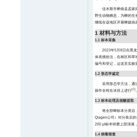
佳木斯市桦南县孟家
野生动物栖息，为蜱的生
继续在该地区开展蜱媒病
1 材料与方法
1.1 标本采集
2023年5月8日在
体表摘拾法，在林区和草
编号和登记，运送至实验室
1.2 形态学鉴定
采用形态学方法，通
4
[
]
操作全程在冰排上进行
1.3 标本处理及核酸提取
将全部蜱标本分类后
Qiagen公司）对分装后
200 μl标本研磨上部清
1.4 病毒筛查