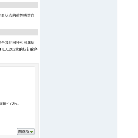
为饱血状态的雌性嗜群血
p，结合其他同种和同属病
HLJ1202株的核苷酸序
。
值< 70%。
图选项