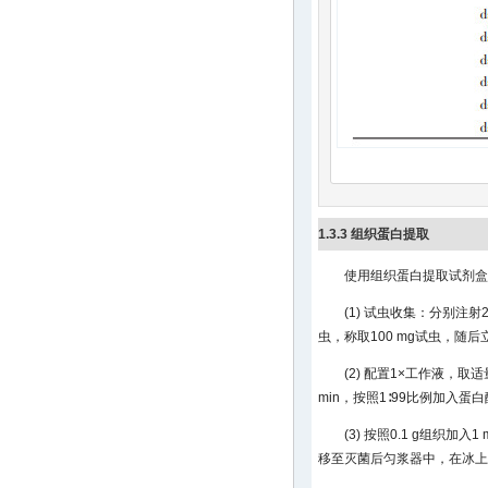
1.3.3 组织蛋白提取
使用组织蛋白提取试剂盒
(1) 试虫收集：分别注射
虫，称取100 mg试虫，随
(2) 配置1×工作液，
min，按照1∶99比例加入蛋
(3) 按照0.1 g组织加
移至灭菌后匀浆器中，在冰上匀