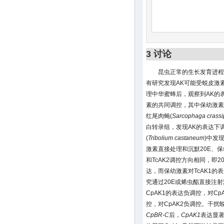
3 讨论
昆虫正常的生长发育进程
有研究发现AK可能受蜕皮激
理中华蜜蜂后，观察到AK的
素的共同调控，其中保幼激素
红尾肉蝇(
Sarcophaga crassi
白转录组，发现AK的表达下
(
Tribolium castaneum
)中发
激素直接处理和沉默20E、保
和TcAK2调控方向相同，即20
达，而保幼激素对TcAK1的
究通过20E或烯虫酯直接注射
CpAK1的表达负调控，对Cp
控，对CpAK2负调控。干扰
CpBR-C
后，
CpAK1
表达显