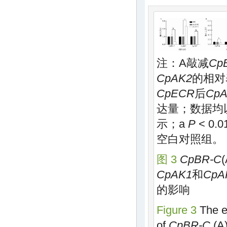
注：A敲减
Cp
CpAK2
的相对
CpECR
后
CpA
达量；数据均
示；a
P
< 0.
空白对照组。
图 3
CpBR-C
CpAK1
和
CpA
的影响
Figure 3
The e
of
CpBR-C
(A