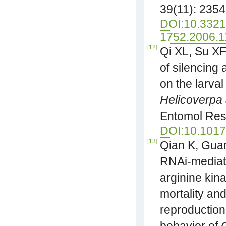
39(11): 2354
DOI:10.3321/
1752.2006.1
[12]
Qi XL, Su XF,
of silencing
on the larva
Helicoverpa
Entomol Res,
DOI:10.101
[13]
Qian K, Guan
RNAi-mediat
arginine kin
mortality and
reproduction