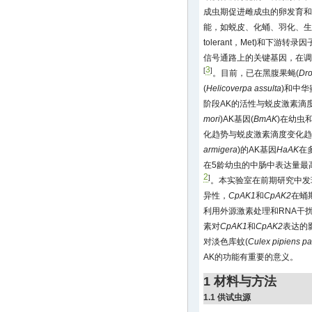
成虫期促进雌成虫的卵发育和
能，如蜕皮、化蛹、羽化、生
tolerant，Met)和下游转录因子
信号通路上的关键基因，在调
3
[
]
。目前，已在黑腹果蝇(
Dro
(
Helicoverpa assulta
)和中华
阶段AK的活性与蜕皮激素滴
mori
)AK基因(
BmAK
)在幼虫
化趋势与蜕皮激素滴度变化趋
armigera
)的AK基因
HaAK
在
在5龄幼虫的中肠中表达量最
2
]
。本实验室在前期研究中发
异性，
CpAK1
和
CpAK2
在蛹
利用外源激素处理和RNA干
素对
CpAK1
和
CpAK2
表达的
对淡色库蚊(
Culex pipiens pa
AK的功能有重要的意义。
1 材料与方法
1.1 供试虫源