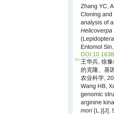
Zhang YC, An
Cloning and
analysis of 
Helicoverpa 
(Lepidoptera
Entomol Sin,
DOI:10.1638
[11]
王华兵, 徐
的克隆、基因
农业科学, 2006
Wang HB, Xu
genomic stru
arginine ki
mori
(L.)[J]. 