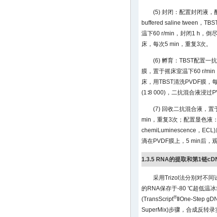
(5) 封闭：配置封闭液，
buffered saline twe
温下60 r/min，封闭1 h
床，每次5 min，重复3次。
(6) 孵育：TBST配置一
膜，置于摇床室温下60 r/m
床，用TBST清洗PVDF膜，
(1∶8 000)，二抗混合液浸过P
(7) 回收二抗混合液，置
min，重复3次；配置显色液：
chemiLuminescence
滴在PVDF膜上，5 min后
1.3.5 RNA的提取和第1链c
采用Trizol法分别对
的RNA保存于-80 ℃超低温
®
(TransScript
ⅡOne-Step gDN
SuperMix)步骤，合成反转录实时荧