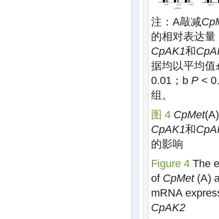
注：A敲减
Cp
的相对表达量
CpAK1
和
CpA
据均以平均值
0.01；b
P
< 
组。
图 4
CpMet
(A
CpAK1
和
CpA
的影响
Figure 4
The e
of
CpMet
(A) 
mRNA express
CpAK2