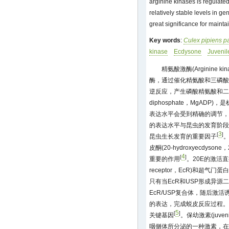
arginine kinases is regulat
relatively stable levels in g
great significance for maint
Key words
:
Culex pipiens p
kinase
Ecdysone
Juveni
精氨酸激酶(Arginine
酶，通过催化精氨酸和三磷酸腺苷(ad
逆反应，产生磷酸精氨酸和二磷酸腺苷
diphosphate，MgADP
表达水平会受到精确的调节，
的表达水平与昆虫的发育阶段
3
[
]
昆虫生长发育的重要因子
皮酮(20-hydroxyecdy
4
[
]
重要的作用
。20E的激活直
receptor，EcR)和超气门蛋白(u
只有当EcR和USP形成异源二
EcR/USP复合体，随后激活诱导
的表达，完成蜕皮反应过程。因
5
[
]
关键基因
。保幼激素(juven
咽侧体所分泌的一种激素，在