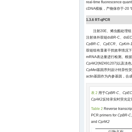
real-time fluorescence q
cDNA模板，产物保存于-20 
1.3.6 RT-qPCR
注射20E、烯虫酯处理
注射体外双链dsBR-C、dsEC
CpBR
-
C
、
CpECR
、
CpKrh
-
双链组有显著干扰效率情况下
mRNA表达量进行检测。根
CpAK2
(MZ491207)以及淡
CpMet
基因序列设计特异性荧
actin基因作为内参基因，
表 2
用于
CpBR
-
C
、
CpE
CpAK2
反转录实时荧光定
Table 2
Reverse transcript
PCR primers for
CpBR
-
C
and
CpAK2