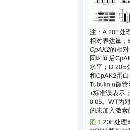
注：A 20E
相对表达量；B
CpAK2
的相对
同时间后CpA
水平；D 20
和CpAK2蛋
Tubulin
α
微管
±标准误表示
0.05。WT
的未加入激素
图 1
20E处理对