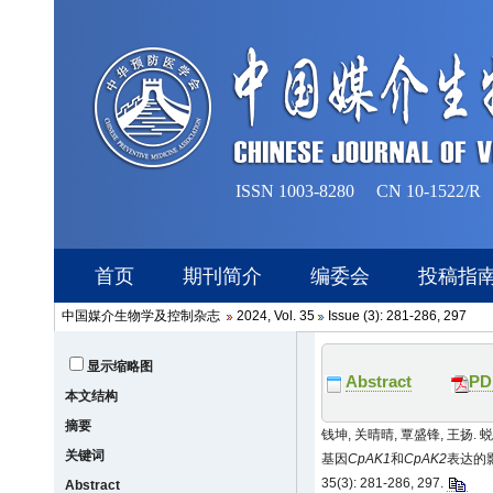
中国媒介生物学及控制杂志
2024, Vol. 35
Issue (3): 281-286, 297
显示缩略图
Abstract
PD
本文结构
摘要
钱坤, 关晴晴, 覃盛锋, 王
关键词
基因
CpAK1
和
CpAK2
表达的影
35(3): 281-286, 297.
Abstract