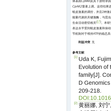
体基因
CpMet
及其下游转录因
CpAK2
显著上调。这些结果进
蜕皮激素的调控，并且2种激
能量代谢的关键激酶，与昆虫
17
[
]
生命活动密切相关
。本研
表达水平受到蜕皮激素和保幼
节机制对于维持ATP的稳态
利益冲突
无
参考文献
[1]
Uda K, Fujim
Evolution of
family[J]. C
D Genomics 
209-218.
DOI:10.1016
[2]
黄丽娜, 刘宁