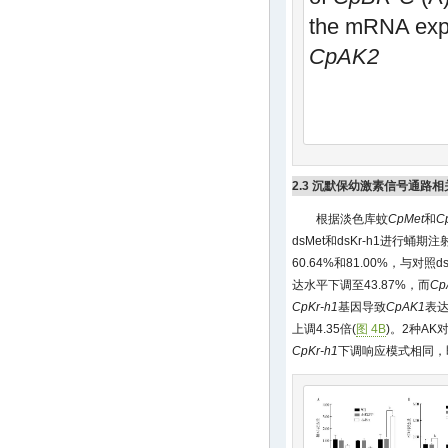
the mRNA exp
CpAK2
2.3 沉默保幼激素信号通路
根据淡色库蚊
CpMet
和
C
dsMet和dsKr-h1进行蛹
60.64%和81.00%，与对照d
达水平下调至43.87%，而
Cp
CpKr-h1
基因导致
CpAK1
表达
上调4.35倍(
图 4B
)。2种A
CpKr-h1
下调响应模式相同，