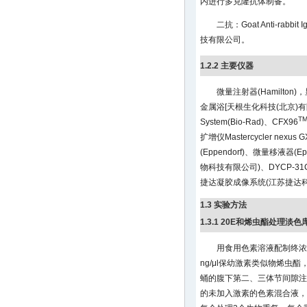
内进行多克隆抗体制备。
二抗：Goat Anti-rabb
技有限公司。
1.2.2 主要仪器
微量注射器(Hamilto
金属浴[天根生化科技(北京)有限
T
System(Bio-Rad)、CFX96
扩增仪Mastercycler nexu
(Eppendorf)、微量移液器(
物科技有限公司)、DYCP-3
捷达凝胶成像系统(江苏捷达
1.3 实验方法
1.3.1 20E和烯虫酯处理淡
用食用色素溶液配制终浓度为2
ng/μl保幼激素类似物烯虫酯，使
蛹的腹下第二、三体节间隙注射
的未加入激素的色素混合液，分