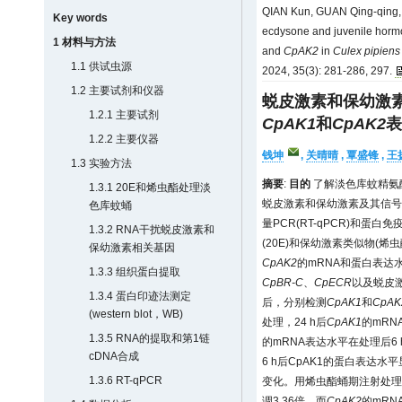
QIAN Kun, GUAN Qing-qing, 
Key words
ecdysone and juvenile horm
1 材料与方法
and
CpAK2
in
Culex pipiens
1.1 供试虫源
2024, 35(3): 281-286, 297.
1.2 主要试剂和仪器
蜕皮激素和保幼激
1.2.1 主要试剂
CpAK1
和
CpAK2
表
1.2.2 主要仪器
钱坤
,
关晴晴
,
覃盛锋
,
王
1.3 实验方法
摘要
:
目的
了解淡色库蚊精氨
1.3.1 20E和烯虫酯处理淡
蜕皮激素和保幼激素及其信号
色库蚊蛹
量PCR(RT-qPCR)和蛋
1.3.2 RNA干扰蜕皮激素和
(20E)和保幼激素类似物(
保幼激素相关基因
CpAK2
的mRNA和蛋白表达
1.3.3 组织蛋白提取
CpBR-C
、
CpECR
以及蜕皮
1.3.4 蛋白印迹法测定
后，分别检测
CpAK1
和
CpAK
(western blot，WB)
处理，24 h后
CpAK1
的mRN
1.3.5 RNA的提取和第1链
的mRNA表达水平在处理后6 h和
cDNA合成
6 h后CpAK1的蛋白表达水
1.3.6 RT-qPCR
变化。用烯虫酯蛹期注射处理
调3.36倍，而
CpAK2
的mRN