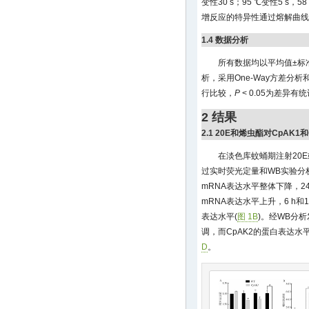
变性30 s；95 ℃变性5 s，5
增反应的特异性通过熔解曲线
1.4 数据分析
所有数据均以平均值±标准
析，采用One-Way方差分析
行比较，
P
< 0.05为差异有
2 结果
2.1 20E和烯虫酯对CpAK1
在淡色库蚊蛹期注射20E
过实时荧光定量和WB实验分
mRNA表达水平整体下降，24 
mRNA表达水平上升，6 h和12
表达水平(
图 1B
)。经WB分析
调，而CpAK2的蛋白表达水平
D
。