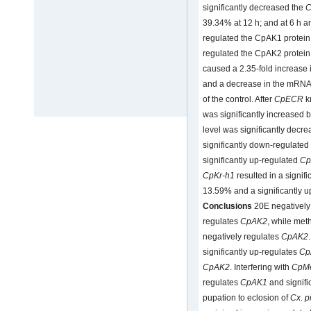
significantly decreased the
C
39.34% at 12 h; and at 6 h an
regulated the CpAK1 protein 
regulated the CpAK2 protein
caused a 2.35-fold increase
and a decrease in the mRNA 
of the control. After
CpECR
k
was significantly increased b
level was significantly dec
significantly down-regulated
significantly up-regulated
Cp
CpKr-h1
resulted in a signif
13.59% and a significantly 
Conclusions
20E negatively
regulates
CpAK2
, while met
negatively regulates
CpAK2
significantly up-regulates
Cp
CpAK2
. Interfering with
CpM
regulates
CpAK1
and signifi
pupation to eclosion of
Cx. p