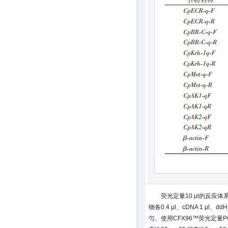
荧光定量10 μl的反应体系：2
物各0.4 μl、cDNA 1 μl、ddH
匀。使用CFX96™荧光定量PC