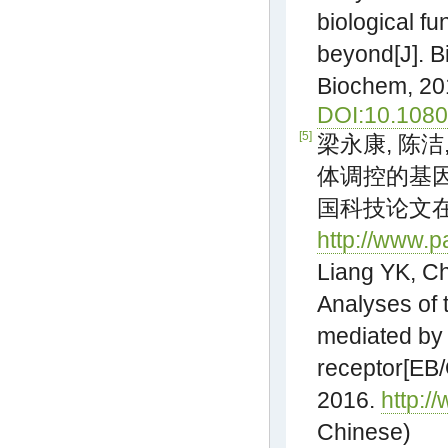
biological fu
beyond[J]. B
Biochem, 20
DOI:10.108
[5]
梁永康, 陈洁
体调控的基因及
国科技论文在线
http://www.p
Liang YK, C
Analyses of
mediated by
receptor[EB/
2016.
http:/
Chinese)