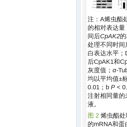
注：A烯虫酯
的相对表达量
间后
CpAK2
的
处理不同时间后
白表达水平；
后CpAK1和
灰度值；
α
-Tu
均以平均值±
0.01；b
P
< 
注射相同量的
液。
图 2
烯虫酯处理
的mRNA和