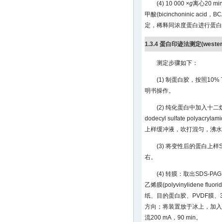
(4) 10 000 ×
g
离心20 
甲酸(bicinchoninic a
定，稀释同浓度蛋白进行蛋白
1.3.4 蛋白印迹法测定(wester
测定步骤如下：
(1) 制蛋白胶，按照10% TGX 
明书操作。
(2) 纯化蛋白中加入十二
dodecyl sulfate polyacryl
上样缓冲液，吹打混匀，沸水中
(3) 将变性后的蛋白上样SD
右。
(4) 转膜：取出SDS-
乙烯膜(polyvinylidene f
纸、目的蛋白胶、PVDF膜
方向；将装置放于冰上，加入电泳液
流200 mA，90 min。