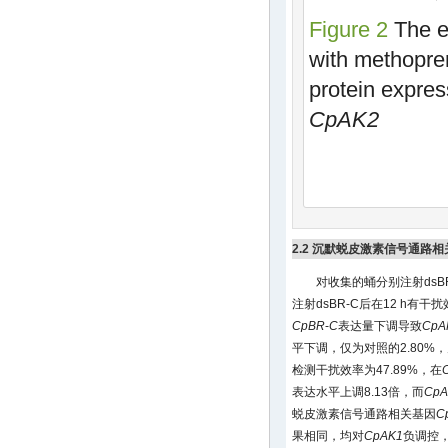
Figure 2
The ef
with methopr
protein expres
CpAK2
2.2 沉默蜕皮激素信号通路
对收集的蛹分别注射dsBR
注射dsBR-C后在12 h有干
CpBR
-
C
表达量下调导致
CpA
平下调，仅为对照的2.80%
检测干扰效率为47.89%，在
表达水平上调8.13倍，而
CpA
蜕皮激素信号通路相关基因
C
果相同，均对
CpAK1
负调控