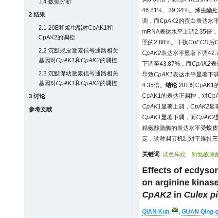
1.4 数据分析
46.81%、39.34%。烯虫酯
2 结果
调，而CpAK2的蛋白表达水
2.1 20E和烯虫酯对CpAK1和
mRNA表达水平上调2.35倍
CpAK2的调控
照的2.80%。干扰
CpECR
后
2.2 沉默蜕皮激素信号通路相关
CpAK2
表达水平显著下调42.
基因对
CpAK1
和
CpAK2
的调控
下调至43.87%，而
CpAK2
表
2.3 沉默保幼激素信号通路相关
导致
CpAK1
表达水平显著下调至
基因对
CpAK1
和
CpAK2
的调控
4.35倍。
结论
20E对CpAK
CpAK1的表达正调控，对Cp
3 讨论
CpAK1
显著上调，
CpAK2
显
参考文献
CpAK1
显著下调，而
CpAK2
精氨酸激酶的表达水平受蜕皮
定，这种调节机制对于维持三磷
关键词
:
淡色库蚊
精氨酸激
Effects of ecdyso
on arginine kinas
CpAK2
in
Culex p
QIAN Kun
,
GUAN Qing-q