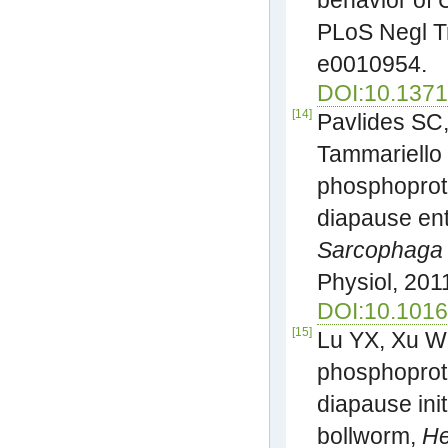
behavior of
PLoS Negl Tr
e0010954.
DOI:10.1371
[14]
Pavlides SC,
Tammariello
phosphoprote
diapause entr
Sarcophaga 
Physiol, 201
DOI:10.1016/
[15]
Lu YX, Xu W
phosphoprot
diapause init
bollworm,
He