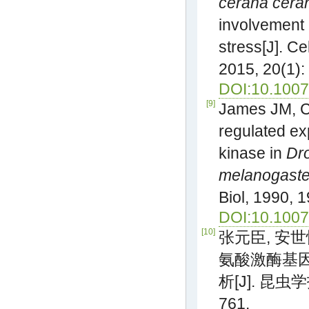
cerana cera
involvement 
stress[J]. C
2015, 20(1):
DOI:10.1007
[9]
James JM, C
regulated ex
kinase in
Dr
melanogaste
Biol, 1990, 
DOI:10.100
[10]
张元臣, 安世
氨酸激酶基因
析[J]. 昆虫学报,
761.