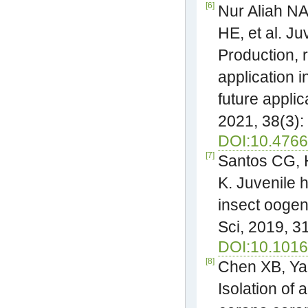
[6]
Nur Aliah N
HE, et al. J
Production, r
application i
future applic
2021, 38(3):
DOI:10.4766
[7]
Santos CG, 
K. Juvenile 
insect oogen
Sci, 2019, 3
DOI:10.1016/
[8]
Chen XB, Yao
Isolation of 