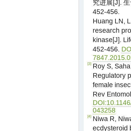
究进展[J]. 生
452-456.
Huang LN, Li
research pro
kinase[J]. Li
452-456.
DOI
7847.2015.0
[3]
Roy S, Saha 
Regulatory p
female insec
Rev Entomol,
DOI:10.1146
043258
[4]
Niwa R, Niw
ecdysteroid 