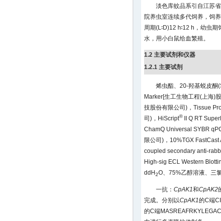
淡色库蚊品系引自江苏省
院养虫室连续多代饲养，饲养条件
周期(L∶D)12 h∶12 h
水，用小白鼠给血繁殖。
1.2 主要试剂和仪器
1.2.1 主要试剂
烯虫酯、20-羟基蜕皮酮(Sigm
Marker[生工生物工程(上海
技股份有限公司)，Tissue Prot
®
司)，HiScript
II Q RT Supe
ChamQ Universal SYBR
限公司)，10%TGX FastCast
coupled secondary anti-ra
High-sig ECL Western Blotti
ddH
O、75%乙醇溶液、三
2
一抗：
CpAK1
和
CpAK2
完成。分别以
CpAK1
的C端C
的C端MASREAFRKYLE