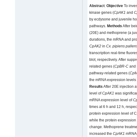
Abstract
:
Objective
To inves
kinase genes (
CpAK1
and
C
by ecdysone and juvenile h
pathways.
Methods
After be
(20E) and methoprene (a juve
durations, the mRNA and pro
CpAK2
in
Cx. pipiens pallen
transcription real-time fluo
blot, respectively. After su
related genes (
CpBR-C
and
pathway-related genes (
CpM
the mRNA expression levels
Results
After 20E injection 
level of
CpAK1
was significa
mRNA expression level of
C
times at 6 h and 12 h, respec
protein expression level of 
while the protein expression
change. Methoprene treatment
increased the
CpAK1
mRNA le