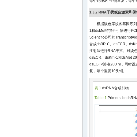
每个处理3个生物重复，每个
1.3.2 RNA干扰蜕皮激素
根据淡色库蚊各基因序列设计d
1和dsMet特异性引物进行PC
Scientific公司的TranscriptAi
合成dsBR-C、dsECR、dsK
注射法进行RNA干扰。对淡色库蚊蛹
dsECR、dsKrh-1和dsMet 
dsEGFP溶液200 nl，同
复，每个重复10头蛹。
表 1
dsRNA合成引物
Table 1
Primers for dsRNA