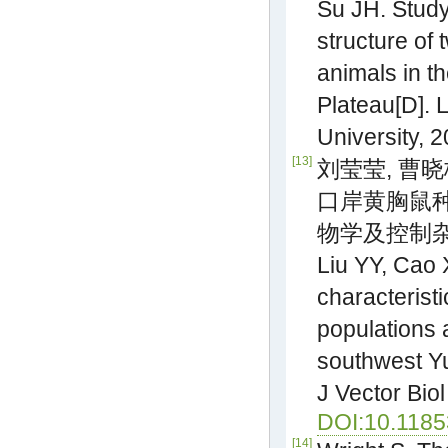
Su JH. Study
structure of 
animals in t
Plateau[D]. 
University, 
[13]
刘莹莹, 曹晓
口岸黄胸鼠种
物学及控制杂志, 
Liu YY, Cao X
characteristi
populations a
southwest Yu
J Vector Bio
DOI:10.1185
[14]