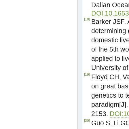
Dalian Ocean
DOI:10.16535
[18]
Barker JSF. A
determining
domestic liv
of the 5th w
applied to l
University o
[19]
Floyd CH, V
on great bas
genetics to 
paradigm[J].
2153.
DOI:1
[20]
Guo S, Li GC,