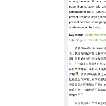
among the seven
R. tanezu
population variation, with a l
Conclusions
The
R. tanezu
prefectures have high genetic 
present between some geogra
a reference for the study of 
Key words
:
Rattus tanezumi
subunitⅠgene
Genetic diver
黄胸鼠(
Rattus tanezumi
看，我国黄胸鼠有指名亚种和
用世界权威的哺乳动物分类系统(
3
]
。在云南省家鼠鼠疫自然疫
鼠疫生物群落、维持鼠疫自然
4
[
]
作用
。黄胸鼠有高度的适
以适应生存环境，有研究表明
云贵高原地区表现出明显的单
角度分析，云南地区的黄胸鼠
5
6
[
-
]
性相关
。
目前最具吸引力的条形码