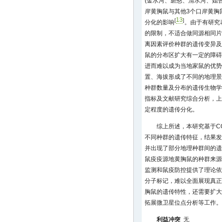
(金水河、磨憨、清水河、姐
岸黄胸鼠与其他3个口岸黄胸
13
[
]
分化的影响
。由于有研究
的限制，不适合做同源相同片
离因素评价种群的遗传变异及
鼠的分布区扩大有一定的障碍，
进而难以成为当地家鼠的优势
置、海拔形成了不同的地理景
种群数量及分布的遗传生物学
指标及文献研究综合分析，上
定程度的遗传分化。
综上所述，本研究基于C
不同种群的遗传特征，结果发
并出现了部分地理种群间的遗
鼠疫疫源地黄胸鼠的种群来源
监测和鼠疫防控提供了理论依
分子标记，难以全面展现真正
胸鼠的遗传特性，还需要扩大
拓展微卫星位点分析等工作。
利益冲突
无