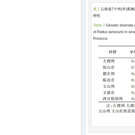
表 2
云南省7个州(市)黄
样性
Table 2
Genetic diversity
of
Rattus tanezumi
in sev
Province