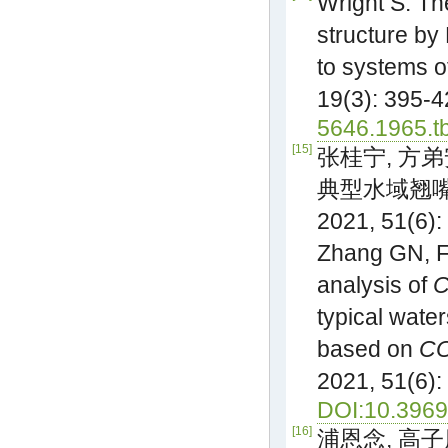
Wright S. The
structure by 
to systems of
19(3): 395-
5646.1965.t
[15]
张桂宁, 方弟
典型水域翘嘴
2021, 51(6):
Zhang GN, F
analysis of
C
typical wate
based on
CO
2021, 51(6):
DOI:10.3969
[16]
浦恩念, 高子