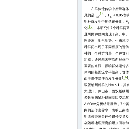
在群体遗传学中衡量群体
14
[
]
见的是F
。F
< 0.05
st
st
明种群发生中度遗传分化，F
s
15
[
]
化
。本研究中7个种群两
且两两种群间出现了高、中、
理距离、地形地势、生态环境
种群间出现了不同程度的遗传
种的一个种群向另一个种群引
组成，通过基因交流向群体中
重要的来源，影响群体遗传多样
体间的基因流水平较高，群体间
16
[
]
由于遗传漂变而发生分化
双版纳州种群的Nm < 1，其余
大理州、保山市、西双版纳州
多数黄胸鼠种群间基因交流贫
AMOVA分析结果显示，7
内的遗传变异率，表明云南省
明遗传距离是评价遗传变异及
会随着地理距离的增加而增加