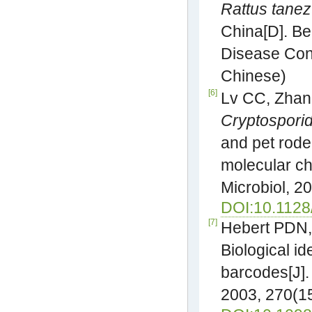
Rattus tane
China[D]. Be
Disease Cont
Chinese)
[6]
Lv CC, Zhang
Cryptospori
and pet rode
molecular ch
Microbiol, 2
DOI:10.112
[7]
Hebert PDN, 
Biological i
barcodes[J].
2003, 270(1