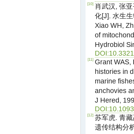
[10]
肖武汉, 张
化[J]. 水生生物
Xiao WH, Zh
of mitochondr
Hydrobiol Si
DOI:10.3321
[11]
Grant WAS, 
histories in 
marine fishe
anchovies an
J Hered, 199
DOI:10.1093
[12]
苏军虎. 青
遗传结构分析[D