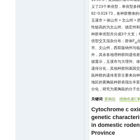
义了23个单倍型，单倍型多样性为
82~0.019 73，各种群
玉溪市 > 保山市 > 文山州 
性较高的为文山州、德宏州和
种群单倍型共分成3个大支；
倍型交叉混杂分布；群体F
st
市、文山州，西双版纳州与临
外，其余各地理种群间遗传差
据显示，玉溪市与大理州、保
遗传分化，其他种群间基因交
鼠种群的遗传变异主要来自种
地区的黄胸鼠种群表现出丰富
分化，研究为黄胸鼠的分子生
关键词
:
黄胸鼠
细胞色素C
Cytochrome c oxi
genetic characteri
in domestic roden
Province