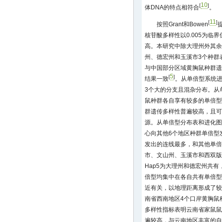
10
[
]
体DNA的特点相符合
。
11
[
]
按照Grant和Bowen
核苷酸多样性以0.005为临
高。本研究中除大理州外其余
州、德宏州和玉溪市3个种群
与中国部分区域黄胸鼠种群遗
5
[
]
结果一致
。从单倍型系统进
3个大的分支且混杂分布。从
鼠种群各自享有较多的单倍型
群遗传多样性普遍较高，且可
源。从单倍型分布表和进化图
心向其他6个地区种群单倍型发
发出的连线最多，和其他单倍型
市、文山州、玉溪市和西双版
Hap5为大理州和德宏州共有，
倍型均集中在各自共有单倍型
近有关，以地理距离形成了较
南省西南地区4个口岸黄胸鼠
多样性指标表明云南省家鼠鼠
遍较高，与云南地区丰富的自