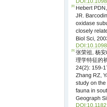
DOI:10.1098
[8]
Hebert PDN,
JR. Barcodin
oxidase sub
closely rela
Biol Sci, 20
DOI:10.1098
[9]
张荣祖, 杨
理学特征的初步考
24(2): 159-1
Zhang RZ, Ya
study on the
fauna in sou
Geograph Sin
DOI:10.118