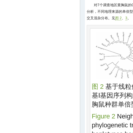
对7个调查地区黄胸鼠的
分析，不同地理来源的单倍型
交叉混杂分布。见
图 2
、
3
。
图 2
基于线粒
基Ⅰ基因序列构
胸鼠种群单倍
Figure 2
Neigh
phylogenetic t