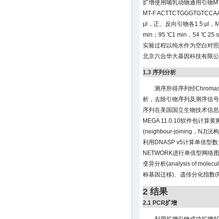
扩增使用哺乳动物通用引物MT-R 
MT-F ACTTCTGGGTGTC
μl，正、反向引物各1.5 μl，Mi
min；95 ℃1 min，54 ℃ 25
实验过程以纯水作为空白对照
北京六合华大基因科技有限公
1.3 序列分析
测序所得序列经Chromas 2
析，去除引物序列及测序信号
序列在美国国立生物技术信息中心
MEGA 11.0.10软件包计
(neighbour-joinin
利用DNASP v5计算单倍
NETWORK进行单倍型网络图的
变异分析(analysis of mole
称基因迁移)、遗传分化指数(
2 结果
2.1 PCR扩增