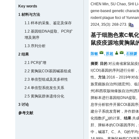
CHEN Min, SU Chao, SHI Li-
Key words
gene-based genetic character
1 材料与方法
rodent plague foci of Yunnan 
1.1 样本的采集、鉴定及保存
2024, 35(3): 268-273.
1.2 基因组DNA提取、PCR扩
基于细胞色素C氧化
增及测序
鼠疫疫源地黄胸鼠
1.3 序列分析
陈敏
,
苏超
,
石丽媛
2 结果
2.1 PCR扩增
摘要
:
目的
对云南省家鼠鼠疫
Ⅰ(COⅠ)基因的序列进行分
2.2 黄胸鼠COⅠ基因碱基组成
性。
方法
2016－2019年
2.3 单倍型组成及其多样性
族景颇族自治州(德宏州)、
2.4 单倍型系统发生关系
州)和西双版纳傣族自治州(西
2.5 黄胸鼠群体遗传分化
脾标本进行基因组DNA提取。
3 讨论
息学分析软件开展COⅠ基因
建分子系统发育树，并作群体分
参考文献
化指数(F
)的计算。
结果
共成
st
肝、脾标本的COⅠ基因序列，分
中，碱基T、C、A、G的平均含量
16.99%，黄胸鼠种群COⅠ