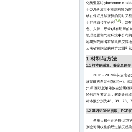
化酶亚基Ⅰ(cytochrome c ox
于COⅠ基因大小和结构较为
够在保证足够变异的同时又很
7
8
[
-
]
于群体遗传学研究
，曾有
色、头骨、牙齿)具有明显的
地理位置和气候环境中分布的
地研判云南省家鼠鼠疫疫源地
云南省黄胸鼠的种群监测和
1 材料与方法
1.1 样本的采集、鉴定及保存
2016－2019年从云
族景颇族自治州(德宏州)、
州)和西双版纳傣族自治州(
经形态学鉴定后，解剖并获取
标本数分别为48、39、78、7
1.2 基因组DNA提取、PC
使用天根生化科技(北京)
剂盒对所收集的经过鼠疫感染