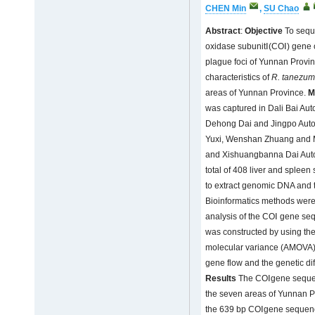
CHEN Min
,
SU Chao
Abstract
:
Objective
To sequ
oxidase subunitⅠ(COⅠ) gene 
plague foci of Yunnan Provin
characteristics of
R. tanezum
areas of Yunnan Province.
M
was captured in Dali Bai Au
Dehong Dai and Jingpo Auto
Yuxi, Wenshan Zhuang and 
and Xishuangbanna Dai Aut
total of 408 liver and splee
to extract genomic DNA and
Bioinformatics methods were
analysis of the COⅠ gene se
was constructed by using the
molecular variance (AMOVA)
gene flow and the genetic dif
Results
The COⅠgene seque
the seven areas of Yunnan Pr
the 639 bp COⅠgene sequence