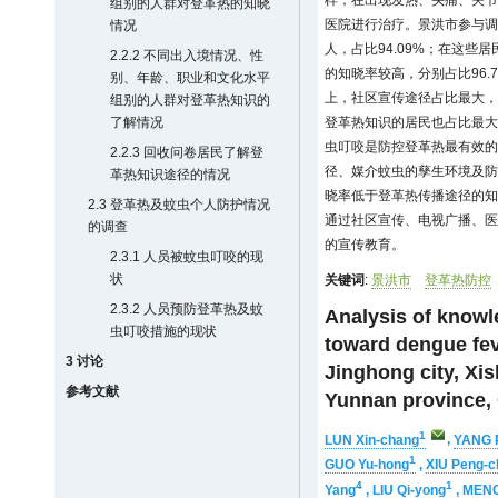
样；在出现发热、头痛、关节痛
组别的人群对登革热的知晓
医院进行治疗。景洪市参与调
情况
人，占比94.09%；在这些
2.2.2 不同出入境情况、性
的知晓率较高，分别占比96.7
别、年龄、职业和文化水平
上，社区宣传途径占比最大，为
组别的人群对登革热知识的
了解情况
登革热知识的居民也占比最大，为
虫叮咬是防控登革热最有效的
2.2.3 回收问卷居民了解登
径、媒介蚊虫的孳生环境及防
革热知识途径的情况
晓率低于登革热传播途径的知
2.3 登革热及蚊虫个人防护情况
通过社区宣传、电视广播、医
的调查
的宣传教育。
2.3.1 人员被蚊虫叮咬的现
状
关键词
:
景洪市
登革热防控
2.3.2 人员预防登革热及蚊
Analysis of knowle
虫叮咬措施的现状
toward dengue fev
3 讨论
Jinghong city, Xi
参考文献
Yunnan province,
1
LUN Xin-chang
,
YANG 
1
GUO Yu-hong
,
XIU Peng-c
4
1
Yang
,
LIU Qi-yong
,
MENG