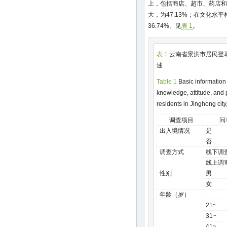
上，包括商店、超市、药店和
大，为47.13%；在文化水
36.74%。见
表 1
。
表 1
云南省景洪市居民登
述
Table 1
Basic information 
knowledge, attitude, and
residents in Jinghong cit
调查项目
问
出入境情况
是
否
调查方式
线下调
线上调
性别
男
女
年龄（岁）
21~
31~
41~