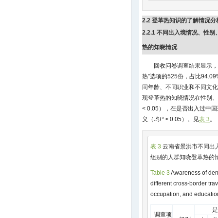
待业
教师及
2
2.2 登革热知识的了解情况分
学生
2.2.1 不同出入境情况、
其他
21
文化水
热的知晓情况
平
小学及
回收问卷调查结果显示，
36
以下
热”选项的525份，占比94
初中
109
同年龄、不同职业和不同文化
高中
102
现登革热的知晓情况在性别、
大学及
< 0.05），在是否出入过
75
以上
义（均
P
> 0.05）。见
表 3
。
注：- 无此数据；a因存在
精确检验，直接获取
P
值
特卡罗法取得
P
值。
表 3
云南省景洪市不同出
组别的人群知晓登革热的
Table 3
Awareness of den
different cross-border tra
occupation, and education
是
调查项