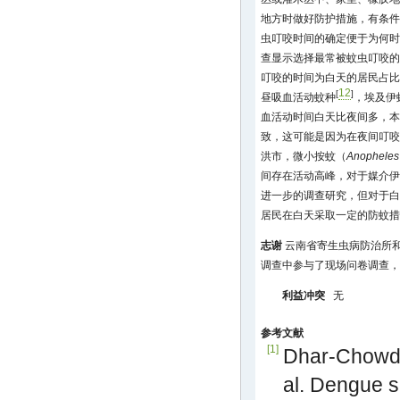
地方时做好防护措施，有条件
虫叮咬时间的确定便于为何时
查显示选择最常被蚊虫叮咬的
叮咬的时间为白天的居民占比仅
12
[
]
昼吸血活动蚊种
，埃及伊
血活动时间白天比夜间多，本
致，这可能是因为在夜间叮咬
洪市，微小按蚊（
Anopheles
间存在活动高峰，对于媒介伊
进一步的调查研究，但对于白天
居民在白天采取一定的防蚊措
志谢
云南省寄生虫病防治所
调查中参与了现场问卷调查，
利益冲突
无
参考文献
[1]
Dhar-Chowdh
al. Dengue 