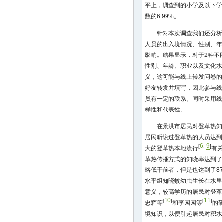
平上，调查到的小学及以下学
数的6.99%。
针对本次调查我们还分析
人员的出入境情况、性别、年
影响。结果显示，对于2种不
性别、年龄、职业以及文化水
义，这可能与线上转发问卷的
好友转发并填写，因此参与线
员有一定的联系。同时采用线
样性和代表性。
在景洪市居民对登革热知
居民听说过登革热的人员达到了
6
9
[
,
]
大的登革热本地流行
有
革热传播方式的知晓率达到了9
略低于前者，但是也达到了87
水平组知晓蚊幼虫生长在水里
意义，较高学历的居民对登革
10
11
[
]
[
]
忠辉等
和李园园等
的
境知识，以便引起居民对积水