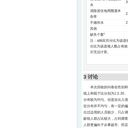
3
水
清除居住地周围灌木
2
杂草
不储存水
2
其他
c
缺失个案
注：a响应百分比为该选
分比为该选项人数占有效
示无法计算。
3 讨论
本次回收的问卷在性别和
线上和线下比分别为1∶1.30、
分布较为均匀。但是在出入境
征分布并不均匀，有一定的偏
出过边境的人员较少，只占调查
龄组人群占比较大，占到调查人
人群更偏向于从事超市、药店