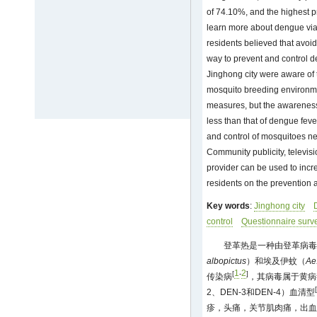
of 74.10%, and the highest p
learn more about dengue via
residents believed that avoi
way to prevent and control 
Jinghong city were aware of 
mosquito breeding environme
measures, but the awarenes
less than that of dengue feve
and control of mosquitoes ne
Community publicity, televis
provider can be used to incr
residents on the prevention 
Key words
:
Jinghong city
control
Questionnaire surv
登革热是一种由登革病毒
albopictus
）和埃及伊蚊（
Ae
1
2
[
-
]
传染病
，其病毒属于黄病毒
[
2、DEN-3和DEN-4）血清型
疹，头痛，关节肌肉痛，出血