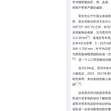
常伴随明显的肝、肾、血液
和财产带来严重的威胁。
景洪市位于中国云南省西
部，是全州政治经济文化中心。地处
100°25′~101°31′之
县和勐海县相接，北与普洱市
5
[
]
112.39 km
。该地区常年高
次年4月为旱季，5－10月为雨季
200~1 700 mm，年平均日照
为西双版纳嘎洒国际机场（空
6
[
]
，是一个人口和货物流动
自2013年起，景洪市多
大暴发后，2015、2017
研究表明，来自老挝的输入病
7
8
[
-
]
因
。
目前景洪市仍然是登革热
民进行登革热的知识了解程度
居民对登革热及防控知识的知
居民进一步宣传教育的防控重