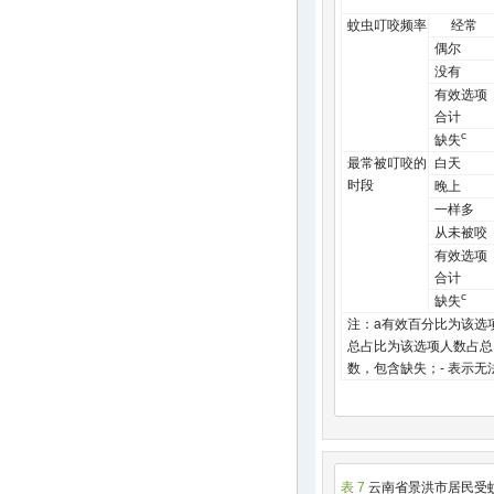
蚊虫叮咬频率
经常
偶尔
没有
有效选项
合计
c
缺失
最常被叮咬的
白天
时段
晚上
一样多
从未被咬
有效选项
合计
c
缺失
注：a有效百分比为该选
总占比为该选项人数占总
数，包含缺失；- 表示无
表 7
云南省景洪市居民受