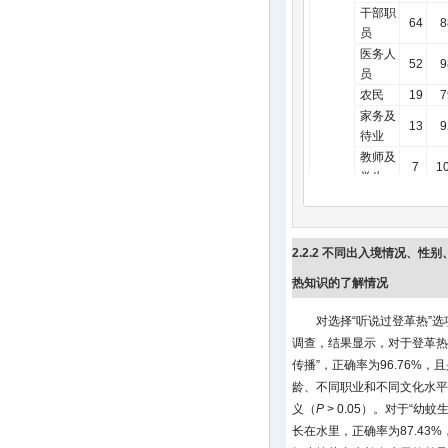
干部职
64
8
员
医务人
52
9
员
农民
19
7
家务及
13
9
待业
教师及
7
1
学生
其他
40
9
文化水
平
2.2.2 不同出入境情况、
小学及
34
8
以下
热知识的了解情况
初中
140
9
对选择“听说过登革热”
高中
153
9
调查，结果显示，对于登革热
大学及
198
9
以上
传播”，正确率为96.76%
注：- 无此数据；a因存在
龄、不同职业和不同文化水平
精确检验，直接获取
P
值
义（
P
> 0.05）。对于“幼
长在水里，正确率为87.43