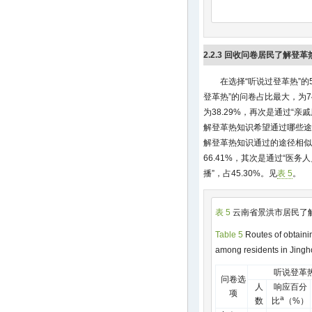
干
部
63
1
职
2.2.3 回收问卷居民了解登
员
医
在选择“听说过登革热”的
务
52
0
登革热”的问卷占比最大，为7
人
员
为38.29%，再次是通过“亲
农
解登革热知识希望通过哪些途
18
1
民
解登革热知识通过的途径相似
家
66.41%，其次是通过“医务
务
播”，占45.30%。见
表 5
。
及
12
1
待
业
表 5
云南省景洪市居民了
学
Table 5
Routes of obtain
生
among residents in Jingh
及
7
0
教
听说登革
问卷选
师
人
响应百分
项
其
a
数
比
（%）
40
0
他