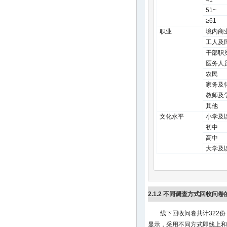
51~
≥61
职业
境内商
工人及
干部职
医务人
农民
家务及
教师及
其他
文化水平
小学及
初中
高中
大学及
2.1.2 不同调查方式回收问
线下回收问卷共计322
显示，采用不同方式即线上和