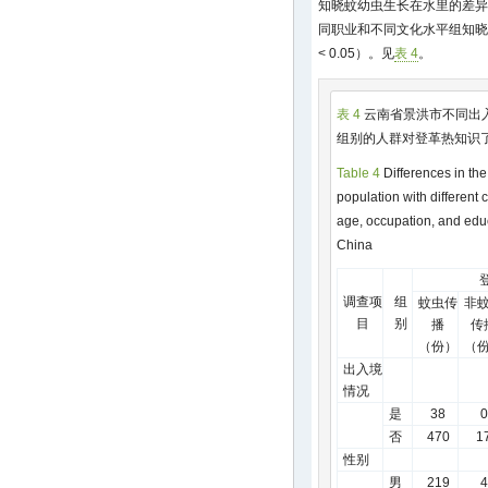
知晓蚊幼虫生长在水里的差异
同职业和不同文化水平组知晓
< 0.05）。见
表 4
。
表 4
云南省景洪市不同出
组别的人群对登革热知识
Table 4
Differences in th
population with different 
age, occupation, and educ
China
调查项
组
蚊虫传
非
目
别
播
传
（份）
（
出入境
情况
是
38
0
否
470
1
性别
男
219
4