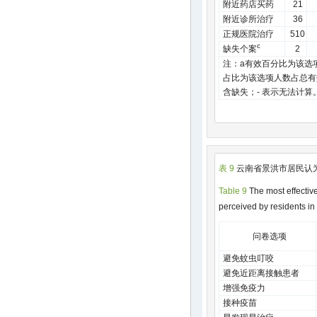
附近药店买药
21
附近诊所治疗
36
正规医院治疗
510
c
缺失个案
2
注：a有效百分比为该选
占比为该选项人数占总有
含缺失；- 表示无法计算
表 9
云南省景洪市居民认
Table 9
The most effectiv
perceived by residents in
问卷选项
避免蚊虫叮咬
避免近距离接触患者
增强免疫力
接种疫苗