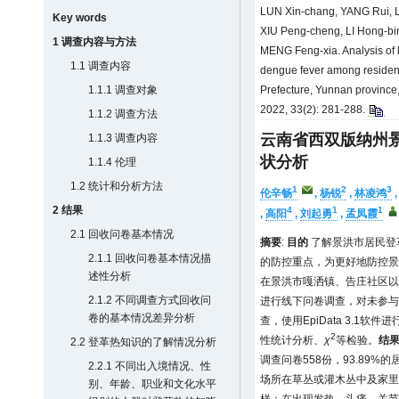
LUN Xin-chang, YANG Rui, 
Key words
XIU Peng-cheng, LI Hong-bi
1 调查内容与方法
MENG Feng-xia. Analysis of 
1.1 调查内容
dengue fever among resident
1.1.1 调查对象
Prefecture, Yunnan province, 
2022, 33(2): 281-288.
1.1.2 调查方法
云南省西双版纳州
1.1.3 调查内容
状分析
1.1.4 伦理
1.2 统计和分析方法
1
2
3
伦辛畅
,
杨锐
,
林凌鸿
2 结果
4
1
1
,
高阳
,
刘起勇
,
孟凤霞
2.1 回收问卷基本情况
摘要
:
目的
了解景洪市居民登
2.1.1 回收问卷基本情况描
的防控重点，为更好地防控景
述性分析
在景洪市嘎洒镇、告庄社区以
2.1.2 不同调查方式回收问
进行线下问卷调查，对未参与
卷的基本情况差异分析
查，使用EpiData 3.1软件
2
性统计分析、
χ
等检验。
结
2.2 登革热知识的了解情况分析
调查问卷558份，93.89
2.2.1 不同出入境情况、性
场所在草丛或灌木丛中及家里
别、年龄、职业和文化水平