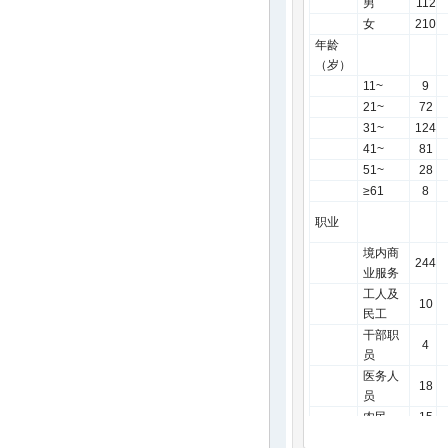
男
112
女
210
年龄
（岁）
11~
9
21~
72
31~
124
41~
81
51~
28
≥61
8
职业
境内商
244
业服务
工人及
10
民工
干部职
4
员
医务人
18
员
农民
15
家务及
8