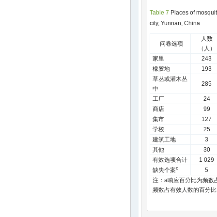
Table 7
Places of mosquit
city, Yunnan, China
人数
问卷选项
（人）
家里
243
橡胶地
193
草丛或灌木丛
285
中
工厂
24
商店
99
集市
127
学校
25
建筑工地
3
其他
30
有效选项合计
1 029
c
缺失个案
5
注：a响应百分比为频数
频数占有效人数的百分比