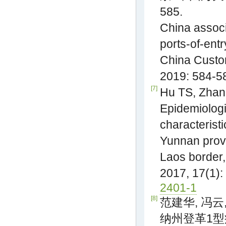
585.
China associa
ports-of-ent
China Custo
2019: 584-5
[7]
Hu TS, Zhang
Epidemiologi
characterist
Yunnan prov
Laos border,
2017, 17(1):
2401-1
[8]
范建华, 冯云
纳州登革1型