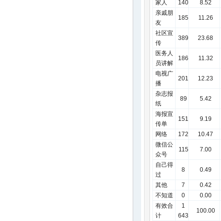
家人
140
8.52
文化水
亲戚朋
185
11.26
平
友
小
社区宣
32
2
389
23.68
学
传
初
医务人
134
6
186
11.32
中
员讲解
高
电视广
146
7
201
12.23
中
播
大
杂志报
89
5.42
学
纸
及
196
2
海报宣
以
151
9.19
传单
上
网络
172
10.47
注：- 无此数据；a因存在
微信公
值；b因存在期望值< 5
115
7.00
众号
自己得
8
0.49
过
其他
7
0.42
不知道
0
0.00
有效合
1
100.00
计
643