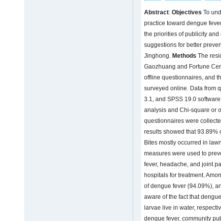
Abstract
:
Objectives
To und
practice toward dengue feve
the priorities of publicity a
suggestions for better preven
Jinghong.
Methods
The resid
Gaozhuang and Fortune Cent
offline questionnaires, and 
surveyed online. Data from q
3.1, and SPSS 19.0 software w
analysis and Chi-square or o
questionnaires were collecte
results showed that 93.89% o
Bites mostly occurred in law
measures were used to preve
fever, headache, and joint p
hospitals for treatment. Amo
of dengue fever (94.09%), 
aware of the fact that dengu
larvae live in water, respecti
dengue fever, community publ