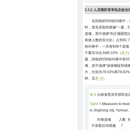
2.3.2 人员预防登革热及蚊
在回收的558份问卷中
时，首先采取的措施”一题，5
选项，其中选择“到正规医院
有效人数的百分比）占到91.7
份问卷中，一共有608个选
个案百分比为86.10%（
表 9
题，回收的558份问卷中有55
项，其中选择“涂抹驱蚊剂或驱
大，分别为79.53%和78.
样。见
表 10
。
表 8
云南省景洪市居民在
Table 8
Measures to treat
in Jinghong city, Yunnan,
问卷选项
人数
不采取任何措施
7