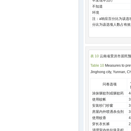
早发现早治疗
不知道
环境
注：a响应百分比为该选
分比为该选项人数占有效
表 10
云南省景洪市居民预
Table 10
Measures to prev
Jinghong city, Yunnan, C
问卷选项
涂抹驱蚊剂或驱蚊药
4
使用蚊帐
3
安装纱门纱窗
3
房屋内外喷洒杀虫剂
3
使用蚊香
4
穿长衣长裤
2
清理室内外垃圾及积