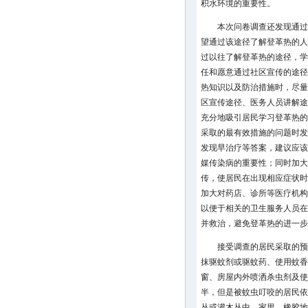
积水环境的重要性。
本次问卷调查还发现通过
望通过该途径了解登革热的人
过以往了解登革热的途径，学
任和愿意通过社区宣传的途径
热知识以及防治措施时，尽量
区宣传途径、医务人员讲解途
充分地吸引居民学习登革热的
采取的最有效措施的问题时发
发现早治疗等答案，建议应该
媒传染病的重要性；同时加大
传，使居民在出现相应症状时
加大对药店、诊所等医疗机构
以便于相关的卫生服务人员在
并救治，避免登革热的进一步
接受调查的居民采取的预
抹驱蚊剂或驱蚊药、使用蚊香
窗、房屋内外喷洒杀虫剂及使
半，但是被蚊虫叮咬的居民依旧
丛或灌木丛中、家里、橡胶地