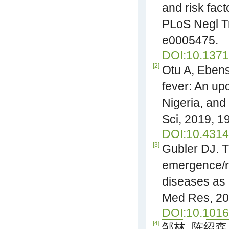
and risk fac
PLoS Negl Tr
e0005475.
DOI:10.1371
[2]
Otu A, Ebens
fever: An up
Nigeria, and 
Sci, 2019, 1
DOI:10.4314
[3]
Gubler DJ. T
emergence/r
diseases as 
Med Res, 20
DOI:10.1016
[4]
邹林, 陈绍森