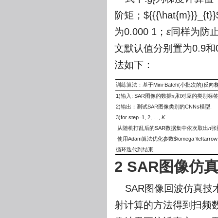
t
阶矩；
${{{\hat{m}}}_{t}}
为0.000 1；
ε
同样为防
文默认值分别置为0.9和
法如下：
训练算法：基于Mini-Batch(小批次的
1)输入: SAR图像的数据
x
和对应的类别标
i
2)输出：测试SAR图像类别的CNNs模型.
3)for step=1, 2, …,
K
从随机打乱后的SAR数据集中依次取出
n
张
使用Adam算法优化参数
$\omega \leftarrow 
循环迭代到结束.
2 SAR图像仿
SAR图像回波仿真技
射计算的方法得到扫频