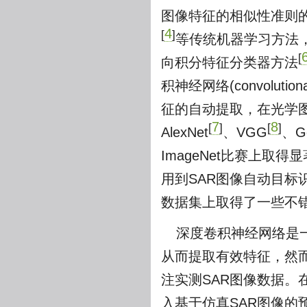
图像特征的相似性准则
4
[
]
等传统机器学习方法
[
向积分特征分类器方法
积神经网络(convolutio
征的自动提取，在光学
7
8
[
]
[
]
AlexNet
、VGG
、Go
ImageNet比赛上
用到SAR图像自动目标
数据集上取得了一些不
深度卷积神经网络是
从而提取有效特征，然
注实测SAR图像数据。在
入基于仿真SAR图像的预