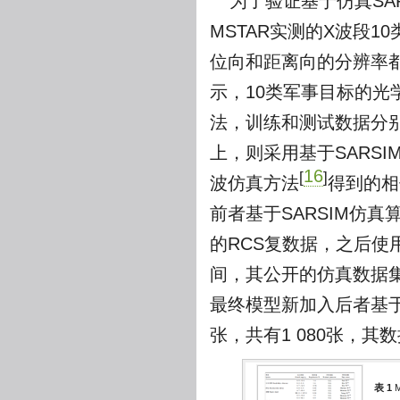
为了验证基于仿真S
MSTAR实测的X波段1
位向和距离向的分辨率都
示，10类军事目标的光
法，训练和测试数据分别
上，则采用基于SARSI
16
[
]
波仿真方法
得到的相
前者基于SARSIM仿
的RCS复数据，之后使
间，其公开的仿真数据
最终模型新加入后者基于
张，共有1 080张，其
表 1
M