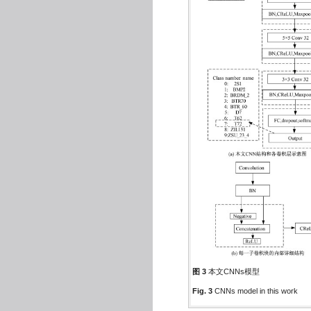
图 3
本文CNNs模型
Fig. 3
CNNs model in this work