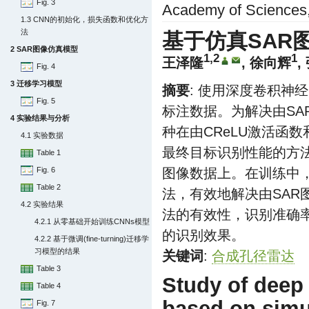
Fig. 3
Academy of Sciences,
1.3 CNN的初始化，损失函数和优化方
法
基于仿真SAR
2 SAR图像仿真模型
1,2
1
王泽隆
, 徐向辉
,
Fig. 4
3 迁移学习模型
摘要
: 使用深度卷积神
Fig. 5
标注数据。为解决由S
4 实验结果与分析
种在由CReLU激活函
4.1 实验数据
最终目标识别性能的方法
Table 1
Fig. 6
图像数据上。在训练中
Table 2
法，有效地解决由SAR
4.2 实验结果
法的有效性，识别准确率
4.2.1 从零基础开始训练CNNs模型
的识别效果。
4.2.2 基于微调(fine-turning)迁移学
习模型的结果
关键词
:
合成孔径雷达
Table 3
Study of deep 
Table 4
based on sim
Fig. 7