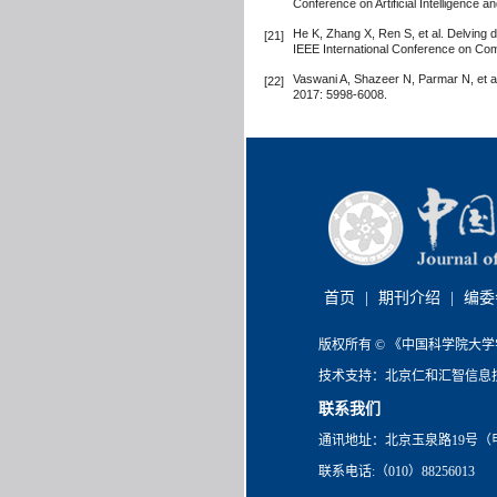
Conference on Artificial Intelligence a
He K, Zhang X, Ren S, et al. Delving 
[21]
IEEE International Conference on Co
Vaswani A, Shazeer N, Parmar N, et al
[22]
2017: 5998-6008.