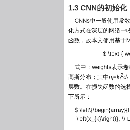
1.3 CNN的初
CNNs中一般使用常数值
化方式在深层的网络中收敛
函数，故本文使用基于M
$ \text { w
式中：weights表
2
高斯分布；其中
n
=
k
d
l
l
l
层数。在损失函数的选择
下所示：
$ \left\{\begin{array}{
\left(x_{k}\right)}, \