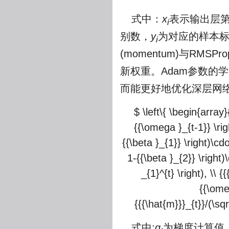
式中：
x
表示输出层
i
别数，
y
为对应的样本
i
(momentum)与RMSP
新权重。Adam参数的
而能更好地优化深层网
$ \left\{ \begin{array}
{{\omega }_{t-1}} \rig
{{\beta }_{1}} \right)\cdo
1-{{\beta }_{2}} \right)
_{1}^{t} \right), \\ {
{{\ome
{{{\hat{m}}}_{t}}/(\sqr
式中:
g
为梯度计算值