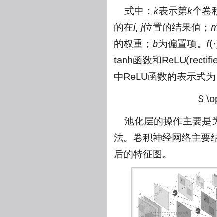
式中：
k
表示第
k
个卷
的在
i
,
j
位置的结果值；
的权重；
b
为偏置项。
f
tanh函数和ReLU(rectifie
中ReLU函数的表示式为
$ \o
池化层的操作主要是
法。卷积神经网络主要
后的特征图。