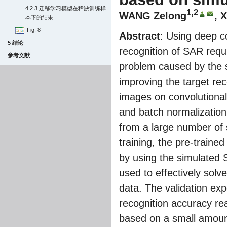
4.2.3 迁移学习模型在稀缺训练样
1,2
WANG Zelong
, 
本下的结果
Fig. 8
Abstract
: Using deep c
5 结论
recognition of SAR requi
参考文献
problem caused by the 
improving the target r
images on convolutional
and batch normalization
from a large number of
training, the pre-traine
by using the simulated 
used to effectively sol
data. The validation ex
recognition accuracy re
based on a small amoun