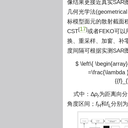
像结果更接近真实SAR图像。常
几何光学法(geometrical
标模型面元的散射截面积(ra
17
[
]
CST
或者FEKO可
换、重采样、加窗、补
度间隔可根据实测SAR
$ \left\{ \begin{array}
=\frac{\lambda }{
{{f}_
式中：Δ
ρ
为距离向分
r
角度区间；
f
和
f
分别为
H
L