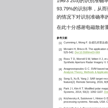
196/3 203)的识
93.79%的识别率，
的情况下对识别准确率
在此十分感谢电磁散射
参考文献
Cummimg I, Wong F. 合成孔径雷达成
[1]
Mcnairn H, Brisco B. The application 
[2]
525-542.
Doi:10.5589/m03-069
Ross T D, Worrell S W, Velten V J, et
[3]
Synthetic Aperture Radar Imagery V. O
Anagnostopoulos G C. SVM-based target
[4]
Analysis:Theory, Methods & Applicati
Song S, Xu B, Yang J. SAR target reco
[5]
feature[J]. Remote Sensing, 2016, 8(8
Park J I, Kim K T. Modified polar mapp
[6]
Systems, 2014, 50(2): 1092-1107.
Do
Krizhevsky A, Sutskever I, Hinton G E
[7]
processing systems. Nevada, USA: Cu