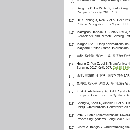
Schmidhuber J. Deep learning in neur
[8]
Szegedy C, Liu W, Jia Y, et al. Going
[9]
Computer Society, 2015: 1-9.
He K, Zhang X, Ren S, et al. Deep res
[10]
Pattern Recognition. Las Vegas: IEEE
Malmgren-Hansen D, Kusk A, Dall J, et
[11]
Geoscience and Remote Sensing Lett
Morgan D A E. Deep convolutional neu
[12]
Maryland, United States: Internationa
李松, 魏中浩, 张冰尘, 等. 深度卷积
[13]
Huang Z, Pan Z, Lei B. Transfer learni
[14]
Sensing, 2017, 9(9): 907.
Doi:10.339
徐丰, 王海鹏, 金亚秋. 深度学习在S
[15]
董纯柱, 胡利平, 朱国庆, 等. 地面车
[16]
Kusk A, Abulaitijiang A, Dall J. Synt
[17]
European Conference on Synthetic A
Shang W, Sohn K, Almeida D, et al. Un
[18]
units[C]//International Conference o
Ioffe S. Batch renormalization: Towa
[19]
Processing Systems. Long Beach: NI
Glorot X, Bengio Y. Understanding the 
[20]