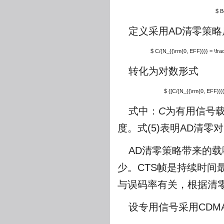
$ B
定义采用AD清零策
$ C/{N_{{\rm{0, EFF}}}} = \frac
转化为对数形式
$ {[C/{N_{{\rm{0, EFF}}}}]
式中：
C
为有用信号
度。式(5)表明AD清零对
AD清零策略带来的
少。CTS帧是持续时
与误码率有关，根据清
设专用信号采用CDM