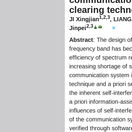
clearing tech
1,2,3
JI Xingjian
, LIAN
2,3
Jinpei
Abstract
: The design o
frequency band has beco
efficiency of spectrum 
increasing shortage of 
communication system i
technique and a priori s
the inherent self-inter
a priori information-ass
influences of self-inter
of the communication sy
verified through softwa