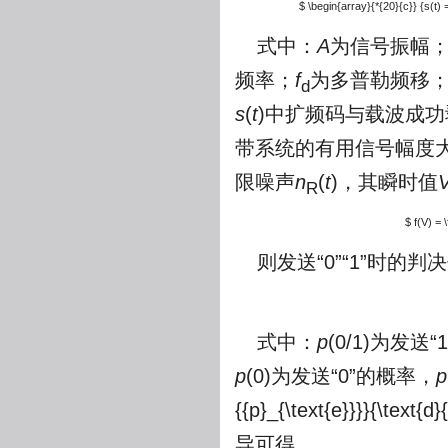
$ \begin{array}{*{20}{c}} {s(t) = 
式中：
A
为信号振幅
频率；
f
为多普勒频移
d
s
(
t
)中扩频码与载波成功
带系统的有用信号幅度
限噪声
n
(
t
)，其瞬时值
R
$ f(V) = 
则发送“0”“1”时的判
式中：
p
(0/1)为发送
p
(0)为发送“0”的概率，
p
{{p}_{\text{e}}}}{\text{d}
导可得