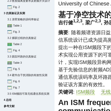
2.3 收发隔离度要求及射频开关设计
University of Chinese
Fig. 2
基于净空技术的
3 仿真验证及实测
3.1 清零策略的误码率验证
1,2,3
2,3
吉行健
, 梁广
, 
Table 1
摘要
: 随着频谱资源日
Fig. 3
3.2 捕获过程的仿真验证
信系统设计已成为提高
Table 2
提出一种在ISM频段
Fig. 4
术实现公用资源下的可
3.3 跟踪环路的仿真验证
计，实现ISM频段异
Table 3
基于先验信息的射频A
Fig. 5
3.4 硬件自干扰消除的有效性实测
通信系统误码率及环路
Fig. 6
验证该方案的有效性。
Fig. 7
关键词
:
ISM频段
无线
3.5 ISM频段可靠无线通信系统实测
An ISM freque
4 总结
参考文献
communicatio