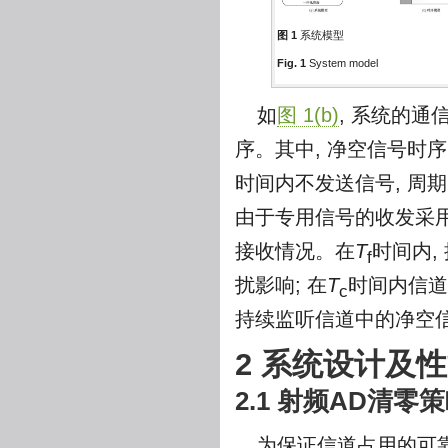
图 1
系统模型
Fig. 1
System model
如
图 1(b)
, 系统的
序。其中, 净空信号时
时间内不发送信号, 周
由于专用信号的收发采用
接收情况。在
T
时间内,
f
扰影响; 在
T
时间内信道
c
持续监听信道中的净空
2 系统设计及
2.1 射频AD清零
为保证信道占用的可