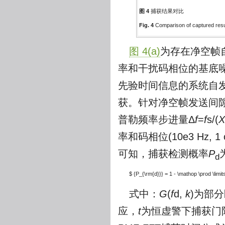
图 4
捕获结果对比
Fig. 4
Comparison of captured resu
图 4(a)
为存在净空帧
率和干扰码相位的基底
先验时间信息的系统自发
获。针对净空帧发送间隙
普勒频率步进量Δ
f
=
f
s/(
X
率和码相位(10e3 Hz,
可知，捕获检测概率
P
d
$ {P_{\rm{d}}} = 1 - \mathop \prod \limit
式中：
G
(
f
d,
k
)为部
应，
t
为恒虚警下捕获门