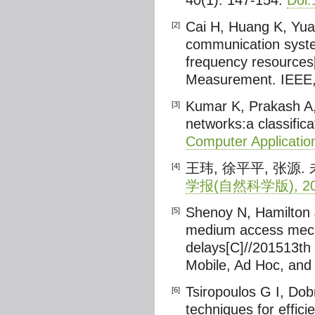
40(1): 147-154.
Doi:
Cai H, Huang K, Yuan
[2]
communication syste
frequency resources[
Measurement. IEEE,
Kumar K, Prakash A, 
[3]
networks:a classific
Computer Applicatio
王玮, 徐平平, 张源.
[4]
学报(自然科学版), 2017,
Shenoy N, Hamilton 
[5]
medium access mecha
delays[C]//201513th
Mobile, Ad Hoc, and
Tsiropoulos G I, Dob
[6]
techniques for effic