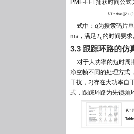
PMF-FFT捕获时间公式
$ T = \frac{{2 + (2
式中：
q
为搜索码片单
ms，满足
T
的时间要求
c
3.3 跟踪环路的仿
对于大功率的短时周
净空帧不同的处理方式
干扰，2)存在大功率自干
式，跟踪环路为先锁频
表 3
Table