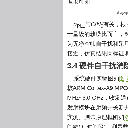
理论可知
$ 3{\sig
σ
与
C
/
N
有关，根据
PLL
0
十量级的载噪比而言，
为无净空帧自干扰和采
接近，仿真结果同样证
3.4 硬件自干扰
系统硬件实物图如
图 6
核ARM Cortex-A9
MHz~6.0 GHz，
发射模块在射频开关断
实测。测试原理框图如
图
间歇(
T
时间段)。测量