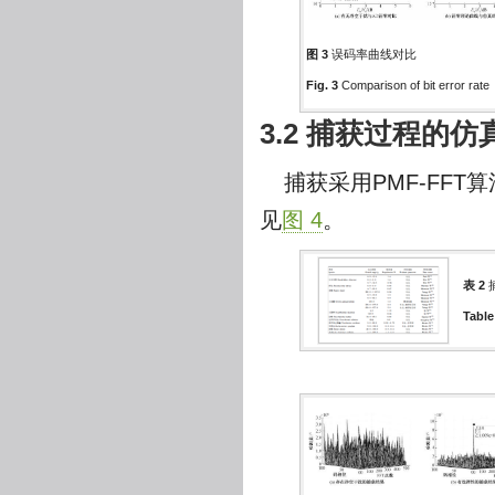
图 3
误码率曲线对比
Fig. 3
Comparison of bit error rate
3.2 捕获过程的仿
捕获采用PMF-FFT
见
图 4
。
表 2
Table