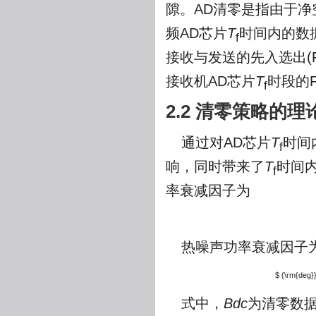
隙。AD清零是指由于
频AD芯片
T
时间内的数
f
接收与发送的先入选出(FIFO
接收机AD芯片
T
时段的
f
2.2 清零策略的
通过对AD芯片
T
时间
f
响，同时带来了
T
时间
f
率衰减因子为
热噪声功率衰减因子
$ {\rm{deg}}
式中，
Bdc
为清零数