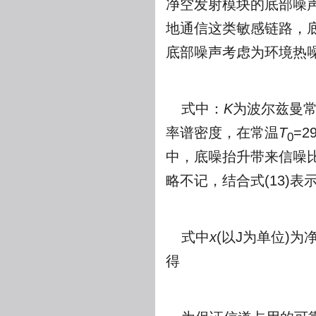
净空发射模块的底部噪
地通信这类敏感链路，
底部噪声考虑为环境热
式中：
K
为波尔兹曼
率谱密度，在常温
T
=2
0
中，底噪抬升带来信噪比
略不记，结合式(13)表
式中
x
(以J为单位)
得