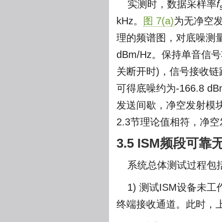
实测时，数据采样率
f
kHz。
图 7(a)
为无净空
理的频谱图，对底噪测量值
dBm/Hz。保持单音信
关断开时)，信号接收链
可得底噪约为-166.8 d
发送间歇，净空发射模块
2.3节理论值相符，净
3.5 ISM频段可
系统总体测试过程包
1) 测试ISM设备
终端接收通道。此时，