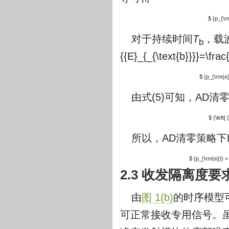
$ {p_{\rm
对于持续时间
T
，载
b
{{E}_{_{\text{b}}}}=\frac
$ {p_{\rm{e}}
由式(5)可知，AD
$ {\left
所以，AD清零策略下
$ {p_{\rm{e}}} = 
2.3 收发隔离度
由
图 1(b)
的时序模型
可正常接收专用信号。