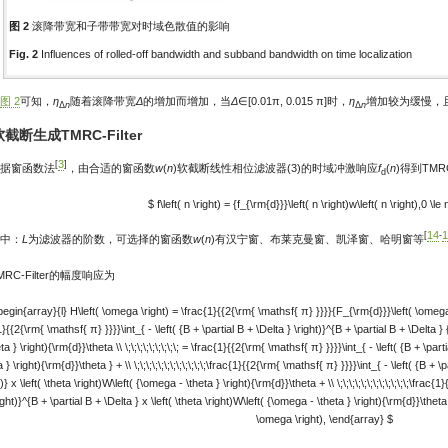
图 2
滚降带宽和子带带宽对时域色散值的影响
Fig. 2
Influences of rolled-off bandwidth and subband bandwidth on time localization
图 2
可知，
η
随着滚降带宽
Δ
的增加而增加，当
Δ
∈[0.01π, 0.015 π]时，
η
增加较为缓慢，
Δ
n
Δ
n
 软截断生成TMRC-Filter
3
[
]
据窗函数法
，由合适的窗函数
w
(
n
)软截断线性相位滤波器(3)的时域冲激响应
f
(
n
)得到TMRC-
d
$ f\left( n \right) = {f_{\rm{d}}}\left( n \right)w\left( n \right),0 \le 
14
1
[
-
中：
L
为滤波器的阶数，可选择的窗函数
w
(
n
)有汉宁窗、布莱克曼窗、凯泽窗、哈明窗等
MRC-Filter的幅度响应为
begin{array}{l} H\left( \omega \right) = \frac{1}{{2{\rm{ \mathsf{ π} }}}}{F_{\rm{d}}}\left( \omega \rig
1}{{2{\rm{ \mathsf{ π} }}}}\int_{ - \left( {B + \partial B + \Delta } \right)}^{B + \partial B + \Delta }
ta } \right){\rm{d}}\theta \\ \;\;\;\;\;\;\;\;\; = \frac{1}{{2{\rm{ \mathsf{ π} }}}}\int_{ - \left( {B + \pa
 } \right){\rm{d}}\theta } + \\ \;\;\;\;\;\;\;\;\;\;\;\;\frac{1}{{2{\rm{ \mathsf{ π} }}}}\int_{ - \left( {B + \
t)} x \left( \theta \right)W\left( {\omega - \theta } \right){\rm{d}}\theta + \\ \;\;\;\;\;\;\;\;\;\;\;\;\frac{
ight)}^{B + \partial B + \Delta } x \left( \theta \right)W\left( {\omega - \theta } \right){\rm{d}}\theta + \
\omega \right), \end{array} $