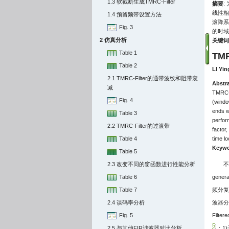
1.3 软截断生成TMRC-Filter
摘要
:
线性相
1.4 预留频带设置方法
滚降系
Fig. 3
的时域
2 仿真分析
关键词
Table 1
TMR
Table 2
LI Yin
2.1 TMRC-Filter的通带波纹和阻带衰
Abstr
减
TMRC-F
Fig. 4
(window
ends wi
Table 3
perfor
2.2 TMRC-Filter的过渡带
factor,
Table 4
time lo
Keywo
Table 5
2.3 改变不同的窗函数进行性能分析
不
Table 6
gene
Table 7
频分复用
2.4 误码率分析
波器分
Fig. 5
Filt
5
]
2.5 与其他FIR滤波器对比分析
：1