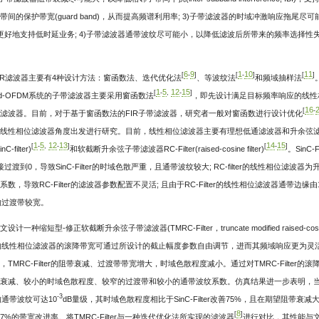
间的保护带宽(guard band)，从而提高频谱利用率; 3)子带滤波器的时域冲激响应拖尾尽可能小，以降低符
)，更好地支持低时延业务; 4)子带滤波器通带波纹尽可能小，以降低滤波后所带来的频率选择性
6
9
1
10
11
[
-
]
[
-
]
[
]
IR滤波器主要有4种设计方法：窗函数法、迭代优化法
、等波纹法
和频域抽样法
1
5
12
15
[
-
,
-
]
tered-OFDM系统的子带滤波器主要采用窗函数法
，即先设计满足目标频率响应的线性
16
[
-
滤波器。目前，对于基于窗函数法的FIR子带滤波器，研究者一般对窗函数进行设计优化
线性相位滤波器角度出发进行研究。目前，线性相位滤波器主要有理想低通滤波器和升余弦滤波
1
5
12
13
14
15
[
-
,
-
]
[
-
]
C-filter)
和软截断升余弦子带滤波器RC-Filter(raised-cosine filter)
。SinC
接过渡到0，导致SinC-Filter的时域色散严重，且通带波纹较大; RC-filter的线性相
系数，导致RC-Filter的滤波器参数配置不灵活; 且由于RC-Filter的线性相位滤波器通带
er的过渡带较宽。
文设计一种缩短型-修正软截断升余弦子带滤波器(TMRC-Filter，truncate modified raised-cosine f
ter的线性相位滤波器的滚降带宽可通过所设计的截止幅度参数自由调节，进而其频域响应更为
，TMRC-Filter的阻带衰减、过渡带带宽增大，时域色散程度减小。通过对TMRC-Filter的滚
衰减、较小的时域色散程度、较窄的过渡带和较小的通带波纹系数。仿真结果进一步表明，当窗函数
-3
er的通带波纹可达10
dB量级，其时域色散程度相比于SinC-Filter改善75%，且在期望阻带衰减大于等于-
8
[
]
7%的带宽改进率。将TMRC-Filter与一种迭代优化法所实现的滤波器
进行对比，其性能与文