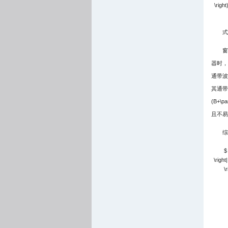
\right)
式
窗
器时，
通带波
其通带
(B+\par
且不易
综
$ 
\right|
\r