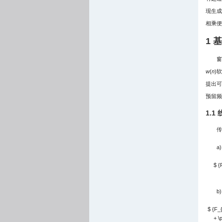
现生成
相乘便
1 
窗
w
(
n
)
提出可
预留频
1.
传
a
$ {
b
$ {F_{\r
+ \p