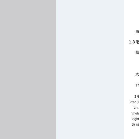
由
1.3
根
式
T
$ \
\frac{
\the
\theta
\righ
B} \r