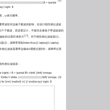
(2)
;\;\;\;\;\;\;\;\;\;\;\;\;\;\;\;\;\;\;\;\;\;\;\;\;\;\;B + \partial
ay} \right. $
数，
ω
表示频率。
免通带波纹对边缘子载波的影响，在设计线性相位滤波
12个子载波，若设置过小，不能完全避免子带滤波器的
24
[
]
衰减处的过渡区域变大
。对于线性相位滤波器(1)，
(2)，滚降带宽
$\Delta=\frac{2 \alpha}{1-\alpha}
时线性相位滤波器通带边缘由1缓慢过渡到0，滚降带过宽
线性相位滤波器：
ega \right| < B + \partial B\\ x\left( {\left| \omega
Delta \\ \delta ,\;\;\;\;\;\;\;\;\;\;\;\;\;\;\;\;\left| \omega
(3)
ight| \le {\rm{ \mathsf{ π} }} \end{array} \right. $