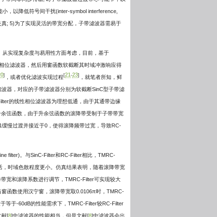
号间干扰(inter-symbol interference,
失真; 5)为了实现灵活的带宽分配，子带滤波器需易于
。从实现复杂度与易用性方面考虑，目前，基于
相位滤波器，然后用窗函数软截断其时域冲激响应得
20
21
23
]
[
-
]
，或者优化滤波实现过程
，就笔者所知，鲜
器，对应的子带滤波器分别为软截断SinC型子带滤
-Filter的线性相位滤波器为理想低通，由于其通带边缘
位滤波器为升余弦函数，由于升余弦函数的滚降带受制于子带带宽
边缘由1缓慢过渡并接近于0，使得滚降频带过宽，导致RC-
ilter)。与SinC-Filter和RC-Filter相比，TMRC-
灵活，时域色散程度更小。仿真结果表明，随着滚降带宽
降带宽和滚降系数进行调节，TMRC-Filter可实现较大
使用汉宁窗，滚降带宽取0.0106π时，TMRC-
60dB的性能需求下，TMRC-Filter较RC-Filter
献[
8
]中滤波器的性能相当，但是文献[
8
]中滤波器会出