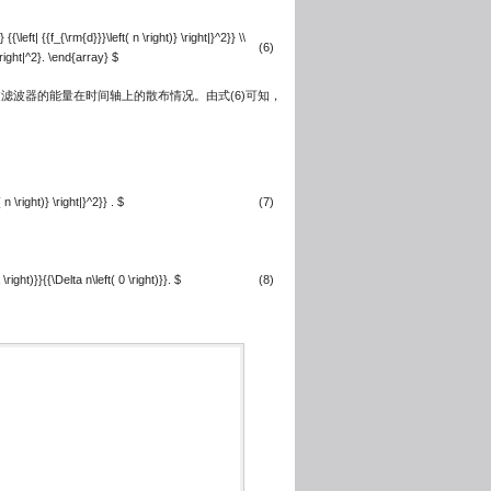
{{\left| {{f_{\rm{d}}}\left( n \right)} \right|}^2}} \\
(6)
 \right|^2}. \end{array} $
滤波器的能量在时间轴上的散布情况。由式(6)可知，
n \right)} \right|}^2}} . $
(7)
\right)}}{{\Delta n\left( 0 \right)}}. $
(8)