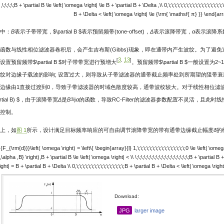
,\;\;\;\;B + \partial B \le \left| \omega \right| \le B + \partial B + \Delta ,\\ 0,\;\;\;\;\;\;\;\;\;\;\;\;\;\;\;\;\;\;\;\;\;\
B + \Delta < \left| \omega \right| \le {\rm{ \mathsf{ π} }} \end{arr
中：
B
表示子带带宽，
$\partial B $
表示预留频带(tone-offset)，
Δ
表示滚降带宽，
α
表示滚降系
函数与线性相位滤波器卷积后，会产生吉布斯(Gibbs)现象，即在通带内产生波纹。为了避
3
13
[
,
]
设置预留频带
$\partial B $
对子带带宽进行预增大
。预留频带
$\partial B $
一般设置为2~
纹对边缘子载波的影响; 设置过大，则导致从子带滤波器的通带截止频率处到所期望的阻带
边缘由1直接过渡到0，导致子带滤波器的时域色散度较高，通带波纹较大。对于线性相位滤波器
tial B) $
，由于滚降带宽
Δ
是
B
与
α
的函数，导致RC-Filter的滤波器参数配置不灵活，且此
控制。
上，如
图 1
所示，设计满足目标频率响应的可自由调节滚降带宽的带有通带边缘截止幅度
δ
的
{F_{\rm{d}}}\left( \omega \right) = \left\{ \begin{array}{l} 1,\;\;\;\;\;\;\;\;\;\;\;\;\;\;\;\;0 \le \left| \om
,\alpha ,B} \right),B + \partial B \le \left| \omega \right| < \\ \;\;\;\;\;\;\;\;\;\;\;\;\;\;\;\;\;\;B + \partial B + \
ight| = B + \partial B + \Delta \\ 0,\;\;\;\;\;\;\;\;\;\;\;\;\;\;\;\;B + \partial B + \Delta < \left| \omega \r
Download:
JPG
larger image