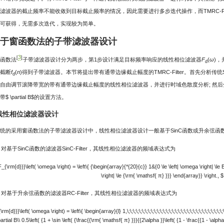
滤波器的截止频率不能收敛到目标截止频率的情况，因此需要进行多步迭代操作，而TMRC-Fi
可获得，无需多次迭代，实现较为简单。
基于窗函数法的子带滤波器设计
3
[
]
函数法
子带滤波器设计分为两步，第1步设计满足目标频率响应的线性相位滤波器
F
(
ω
)
d
软截断
f
(
n
)得到子带滤波器。本节将提出带有通带边缘截止幅度的TMRC-Filter。首先分析传统SinC
d
自由调节滚降带宽的带有通带边缘截止幅度的线性相位滤波器，并进行时域色散度分析; 然后分析窗函
带
$ \partial B$
的设置方法。
1 线性相位滤波器设计
统的采用窗函数法的子带滤波器设计中，线性相位滤波器设计一般基于SinC函数或升余弦函
) 对基于SinC函数的滤波器SinC-Filter，其线性相位滤波器的频域表达式为
F_{\rm{d}}}\left( \omega \right) = \left\{ {\begin{array}{*{20}{c}} 1&{0 \le \left| \omega \right| \le 
\right| \le {\rm{ \mathsf{ π} }}} \end{array}} \right., $
) 对基于升余弦函数的滤波器RC-Filter，其线性相位滤波器的频域表达式为
m{d}}}\left( \omega \right) = \left\{ \begin{array}{l} 1,\;\;\;\;\;\;\;\;\;\;\;\;\;\;\;\;\;\;\;\;\;\;\;\;\;\;\;\;\;\;\;\;\
artial B\\ 0.5\left( {1 + \sin \left( {\frac{{\rm{ \mathsf{ π} }}}{{2\alpha }}\left( {1 - \frac{{1 - \alpha