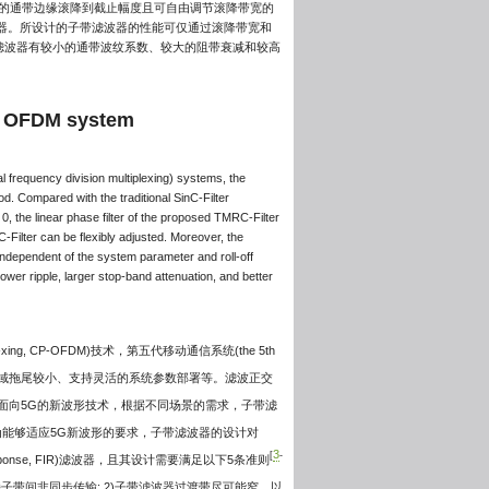
应的通带边缘滚降到截止幅度且可自由调节滚降带宽的
器。所设计的子带滤波器的性能可仅通过滚降带宽和
滤波器有较小的通带波纹系数、较大的阻带衰减和较高
ed OFDM system
al frequency division multiplexing) systems, the
d. Compared with the traditional SinC-Filter
h 0, the linear phase filter of the proposed TMRC-Filter
-Filter can be flexibly adjusted. Moreover, the
independent of the system parameter and roll-off
ower ripple, larger stop-band attenuation, and better
ple-xing, CP-OFDM)技术，第五代移动通信系统(the 5th
标：频谱集中、时域拖尾较小、支持灵活的系统参数部署等。滤波正交
DM)是华为公司提出的一种面向5G的新波形技术，根据不同场景的需求，子带滤
为能够适应5G新波形的要求，子带滤波器的设计对
3
[
-
esponse, FIR)滤波器，且其设计需要满足以下5条准则
BI)，支持子带间非同步传输; 2)子带滤波器过渡带尽可能窄，以