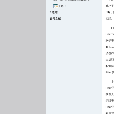
Fig. 6
减小子带
3 总结
ISI
参考文献
实现。
F
Fil
到子带
有人从
波器(Sin
由1直
和滚降
Filt
本
Fil
的增大
的阻带
Filt
有超过