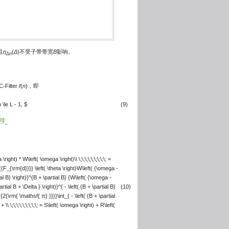
且
η
(
Δ
)不受子带带宽
B
影响。
Δ
n
Filter
f
(
n
)，即
n \le L - 1, $
(9)
8
]
。
ht) * W\left( \omega \right)\\ \;\;\;\;\;\;\;\;\; =
 {{F_{\rm{d}}}} \left( \theta \right)W\left( {\omega -
rtial B} \right)}^{B + \partial B} {W\left( {\omega -
partial B + \Delta } \right)}^{ - \left( {B + \partial B}
(10)
1}{{2{\rm{ \mathsf{ π} }}}}\int_{ - \left( {B + \partial
\ \;\;\;\;\;\;\;\;\; = S\left( \omega \right) + R\left(