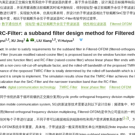
 为满足滤波正交频分复用系统中子带滤波器的要求，基于升余弦函数，设计满足目标频率响
位滤波器，并采用窗函数法软截断其时域冲激响应，得到缩短型-修正软截断升余弦子带滤波
数进行调节，实现较为简单。仿真结果表明，所设计的子带滤波器相比于软截断SinC型子带
集中度，相比于软截断升余弦子带滤波器RC-Filter有较窄的过渡带。
:
数字通信技术
缩短型-修正软截断升余弦子带滤波器
线性相位滤波器
Filtered OFDM
C-Filter: a subband filter design method for Filter
1,2
1
1,2
1
grui
, XU Jing
, LIU Xiang
, YI Huiyue
act
: In order to satisfy requirements for the subband filter in Filtered-OFDM (filtered-orthogon
ilter (truncate modified raised-cosine filter) is proposed based on the window function metho
ed sinc function filter) and RC-Filter (raised-cosine filter) whose linear phase filter ends wit
th a non-zero roll-cut-off-amplitude factor, and the rolled-off bandwidth of the proposed TMRC
mance of the rpoposed TMRC-Filter is totally determined by the rolled-off bandwidth which is 
 and it is simple to implement. The simulation results show that the TMRC-Filter achieves the l
calization than the SinC-Filter and the narrower transition band than the RC-Filter.
rds
:
digital communication technology
TMRC-Filter
linear phase filter
Filtered OFDM
同于传统的基于循环前缀的正交频分复用(cyclic prefix-orthogonal frequency division multi
ration mobile communication system, 5G)的新波形技术需要达到以下设计目
(filtered-orthogonal frequency division multiplexing, Filtered-OF
1
2
[
-
]
别对每个子带进行滤波，不同子带可以根据相应的链路特性和用户需求调整系统参数
。
ered-OFDM系统非常重要。具体地，子带滤波器一般采用有限长单位冲激响应(finite impulse r
)子带滤波器阻带衰减尽可能大，以降低相邻子带间干扰(inter-subband interference, I