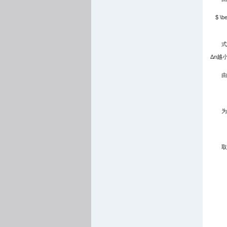
$ \be
式
Δ
n
越
由
为
取