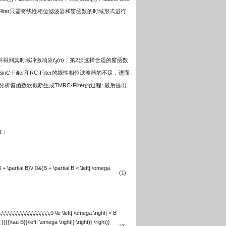
lter只需将线性相位滤波器和窗函数的时域形式进行
，并得到其时域冲激响应
f
(
n
)，第2步选择合适的窗函数
d
-Filter和RC-Filter的线性相位滤波器的不足，进而
数软截断生成TMRC-Filter的过程; 最后提出
数：
B + \partial B}\\ 0&{B + \partial B < \left| \omega
(1)
;\;\;\;\;\;\;\;\;\;\;\;\;\;\;\;\;0 \le \left| \omega \right| < B
 }}{{\tau B}}\left| \omega \right|} \right)} \right)}