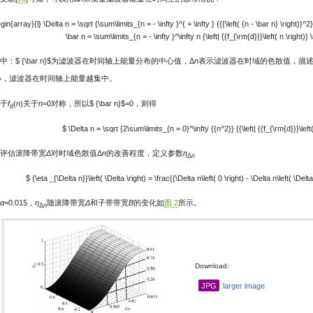
gin{array}{l} \Delta n = \sqrt {\sum\limits_{n = - \infty }^{ + \infty } {{{\left( {n - \bar n} \right)}^2}} 
\bar n = \sum\limits_{n = - \infty }^\infty n {\left| {{f_{\rm{d}}}\left( n \right)}
中：
$ {\bar n}$
为滤波器在时间轴上能量分布的中心值，Δ
n
表示滤波器在时域的色散值，描述
小，滤波器在时间轴上能量越集中。
于
f
(
n
)关于
n
=0对称，所以
$ {\bar n}$
=0，则得
d
$ \Delta n = \sqrt {2\sum\limits_{n = 0}^\infty {{n^2}} {{\left| {{f_{\rm{d}}}\left( 
评估滚降带宽
Δ
对时域色散值Δ
n
的改善程度，定义参数
η
Δ
n
$ {\eta _{\Delta n}}\left( \Delta \right) = \frac{{\Delta n\left( 0 \right) - \Delta n\left( \Delta 
α
=0.015，
η
随滚降带宽
Δ
和子带带宽
B
的变化如
图 2
所示。
Δ
n
Download:
JPG
larger image