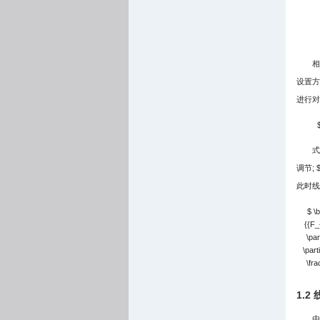
相
设置方
进行对
式
调节;
$
此时线
$ \b
{{F_{
\par
\parti
\fra
1.
由