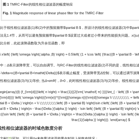
图 1
TMRC-Filter的线性相位滤波器的幅度响应
Fig. 1
Magnitude response of linear phase filter for the TMRC-Filter
比于线性相位滤波器(1)和(2)中的预留频带
$\partial B $
，所设计的线性相位滤波器(3)中
$\part
法见1.4节，从而可以避免预留频带
$\partial B $
设置过大或者过小带来的性能损失问题。
x
(|
ω
比分析，此处滚降函数取为升余弦函数，即
$ x\left( {\left| \omega \right|,\alpha ,B} \right) = 0.5\left( {1 + \cos \left( {\frac{{B + \partial B - \le
中：
Δ
表示滚降带宽，可以自由调节。与RC-Filter的线性相位滤波器(2)不同的是，线性相位滤
 \delta=x(|B+\partial B+\mathit{\Delta}|)$
表示截止幅度，受滚降带宽
Δ
控制，可以通过调节滚
性相位滤波器(3)与(1)等价; 当
Δ
=
α
π时，
δ
=0，此时线性相位滤波器(3)与(2)等价。线性相位
egin{array}{l} {f_{\rm{d}}}\left( n \right) = \frac{1}{{2{\rm{ \mathsf{ π} }}}}\int_{ - \left( {B + \part
\rm{d}}}} \left( \omega \right){{\rm{e}}^{{\rm{j}}\omega n}}{\rm{d}}\omega \\ \;\;\;\;\;\;\;\;\; = \left( 
tial B + \Delta } \right)n + \\ \;\;\;\;\;\;\;\;\;\left( {B + \partial B} \right)\sin c\left( {\left( {B + \partial 
al B + \Delta } \right)n - \frac{\Delta }{\alpha }} \right) - \sin \left( {\left( {B + \partial B} \right)n} \
c{{\sin \left( {\left( {B + \partial B + \Delta } \right)n + \frac{\Delta }{\alpha }} \right) - \sin \left( {\l
\frac{1}{\alpha }} \right)}}. \end{array} $
2 线性相位滤波器的时域色散度分析
文献[
25
]可知，可以用Δ
n
来衡量滤波器能量在时间上的散布情况：