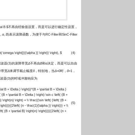
ial B $
不再由经验值设置，而是可以进行确定性设置，
|,
α
,
B
)表示滚降函数，为便于与RC-Filter和SinC-Filter
ft| \omega \right|}}{\alpha }} \right)} \right), $
(4)
波器(3)的滚降带宽
Δ
不再由
B
和
α
决定，而是可以自由
降带宽
Δ
来调节截止幅度
δ
，特别地，当
Δ
=0时，
δ
=1，
滤波器(3)的时域冲激响应为
ial B + \Delta } \right)}^{B + \partial B + \Delta }
{B + \partial B + \Delta } \right) \sin c \left( {B +
B} \right)n} \right) + \\ \frac{{\sin \left( {\left( {B +
(5)
right)}}{{2\left( {n - \frac{1}{\alpha }} \right)}} + \\
eft( {B + \partial B} \right)n} \right)}}{{2\left( {n +