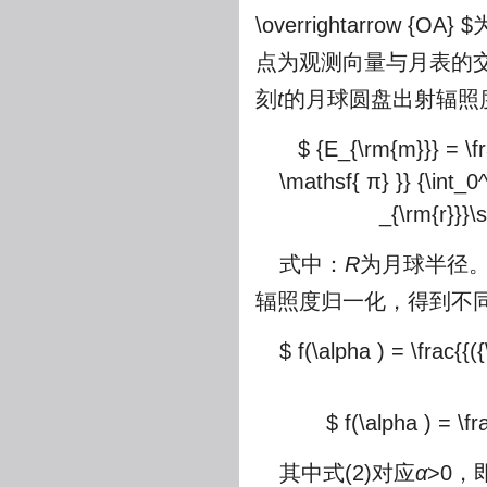
\overrightarrow {OA} $
点为观测向量与月表的
刻
t
的月球圆盘出射辐照
$ {E_{\rm{m}}} = \fr
\mathsf{ π} }} {\int_0
_{\rm{r}}}\s
式中：
R
为月球半径
辐照度归一化，得到不
$ f(\alpha ) = \frac{{(
$ f(\alpha ) = \fr
其中式(2)对应
α
>0，