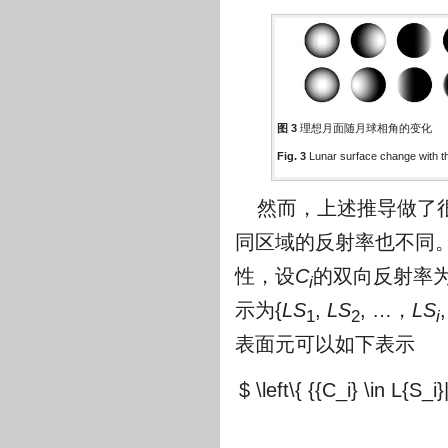
图 3
理想月面随月球相角的变化
Fig. 3
Lunar surface change with th
然而，上述推导做了
同区域的反射率也不同。
性，设
C
的双向反射率
i
示为{
LS
,
LS
, …，
LS
1
2
i
表面元可以如下表示
$ \left\{ {{C_i} \in L{S_i}|