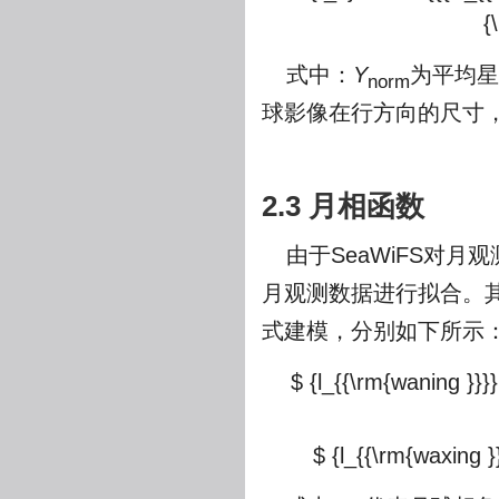
{
式中：
Y
为平均星
norm
球影像在行方向的尺寸
2.3 月相函数
由于SeaWiFS对月
月观测数据进行拟合。
式建模，分别如下所示
$ {l_{{\rm{waning }}}
$ {l_{{\rm{waxing }