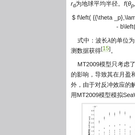
r
为地球平均半径。
f
(
θ
d
p
$ f\left( {{\theta _p},\la
- b\lef
式中：波长
λ
的单位为
15
[
]
测数据获得
。
MT2009模型只考
的影响，导致其在月盈
外，由于对反冲效应的解
用MT2009模型模拟S