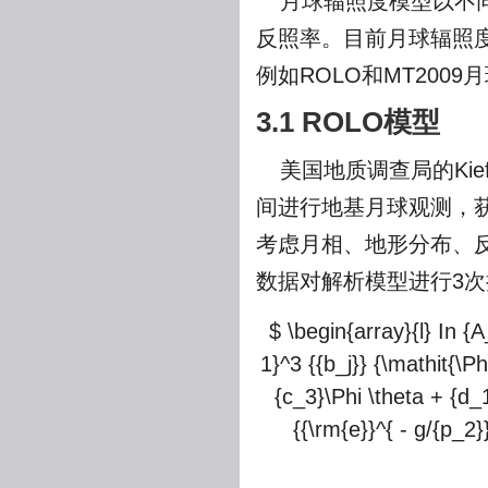
月球辐照度模型以不
反照率。目前月球辐照
例如ROLO和MT200
3.1 ROLO模型
美国地质调查局的Kieff
间进行地基月球观测，
考虑月相、地形分布、
数据对解析模型进行3次
$ \begin{array}{l} In {A
1}^3 {{b_j}} {\mathit{\Phi 
{c_3}\Phi \theta + {d_1}{
{{\rm{e}}^{ - g/{p_2}}