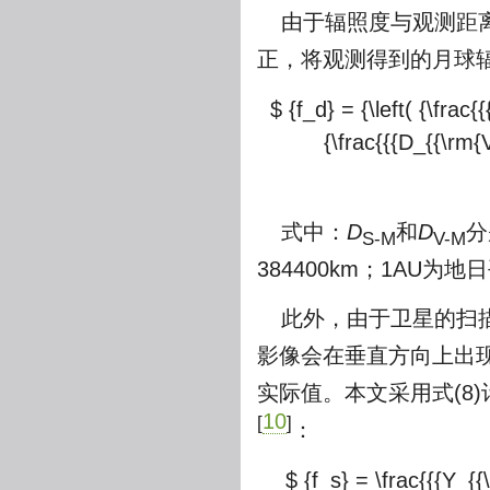
由于辐照度与观测距离
正，将观测得到的月球
$ {f_d} = {\left( {\frac
{\frac{{{D_{{\rm{V
式中：
D
和
D
分
S-M
V-M
384400km；1AU为地
此外，由于卫星的扫描速
影像会在垂直方向上出
实际值。本文采用式(8
10
[
]
：
$ {f_s} = \frac{{{Y_{{