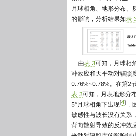
月球相角、地形分布、反
的影响，分析结果如
表 
表 3
Table
由
表 3
可知，月球相角
冲效应和天平动对辐照度的影
0.76%~0.78%。
表 3
可知，月表地形分
4
[
]
5°月球相角下出现
，
敏感性与波长没有关系
背向散射导致的反冲效应并
平动对辐照度的影响很小，