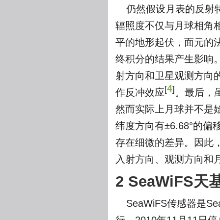
仍然假设月表的反射特
辐照度不仅与月球相角
平的地形起伏，面元的法
终积分的结果产生影响
射方向和卫星观测方向
4
[
]
作反冲效应
。最后，
然而实际上月球并不是始
纬度方向有±6.68°
存在细微的差异。因此
入射方向、观测方向和
2 SeaWiF
SeaWiFS传感器是S