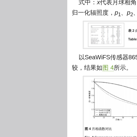
式中：
x
代表月球相角
归一化辐照度，
p
、
p
1
2
表 2
Table
以SeaWiFS传感器
较，结果如
图 4
所示。
图 4
月相函数对比