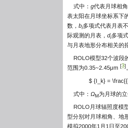
式中：
g
代表月球相角
表太阳在月球坐标系下
数，
b
多项式代表月表
i
际观测的月表，
d
多项式
i
与月表地形分布相关的
ROLO模型32个波
3
[
]
范围为0.35~2.45μm
$ {I_k} = \frac
式中：
Ω
为月球的立
M
ROLO月球辐照度模
型分别对月球相角、地
模拟2000年1月1日至2