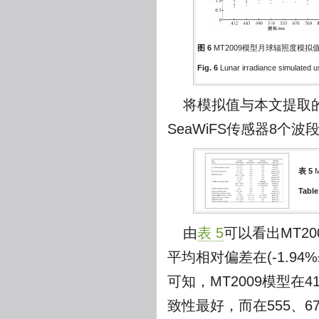
图 6
MT2009模型月球辐照度模拟
Fig. 6
Lunar irradiance simulated 
将模拟值与本文提取的
SeaWiFS传感器8
表 5
M
Table
由
表 5
可以看出MT2
平均相对偏差在(-1.94%
可知，MT2009模型在4
致性最好，而在555、6