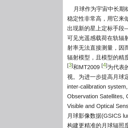
月球作为宇宙中长期
稳定性非常高，用它来
出现新的星上定标手段
可见光遥感载荷在轨辐
射率无法直接测量，因
辐射模型，且模型的精
3
4
[
]
[
]
和MT2009
为代表
视。为进一步提高月球定标的
inter-calibration s
Observation Satel
Visible and Opti
月球影像数据(GSICS lun
构建更精准的月球辐照度模型(GSI