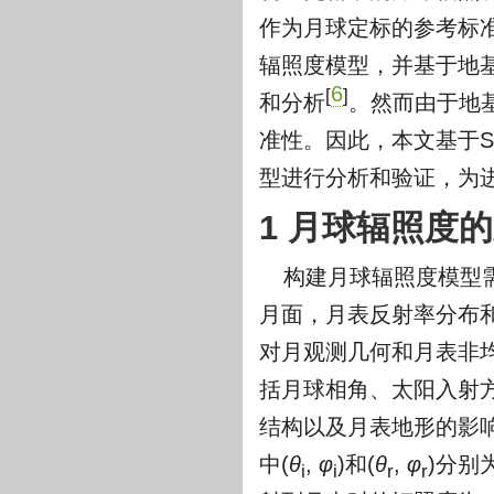
作为月球定标的参考标
辐照度模型，并基于地基
6
[
]
和分析
。然而由于地
准性。因此，本文基于Se
型进行分析和验证，为
1 月球辐照度
构建月球辐照度模型
月面，月表反射率分布和
对月观测几何和月表非
括月球相角、太阳入射
结构以及月表地形的影
中(
θ
,
φ
)和(
θ
,
φ
)分别
i
i
r
r