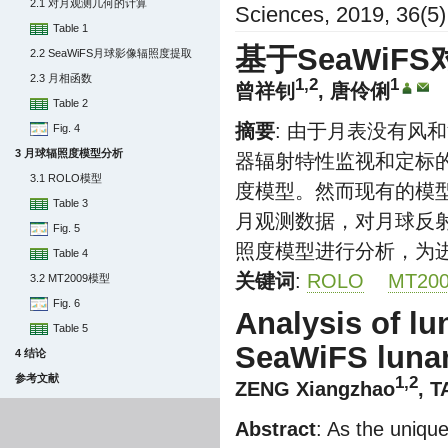
2.1 对月观测几何的计算
Sciences, 2019, 36(5)
Table 1
基于SeaWi
2.2 SeaWiFS月球影像辐照度提取
2.3 月相函数
1,2
1
曾祥钊
, 唐伶俐
Table 2
摘要
: 由于月表没有风
Fig. 4
3 月球辐照度模型分析
器辐射特性监视和定标
3.1 ROLO模型
度模型。然而现有的模型
Table 3
月观测数据，对月球反射
Fig. 5
照度模型进行分析，为
Table 4
关键词
:
ROLO
MT20
3.2 MT2009模型
Fig. 6
Analysis of lu
Table 5
SeaWiFS lunar
4 结论
参考文献
1,2
ZENG Xiangzhao
, T
Abstract
: As the unique