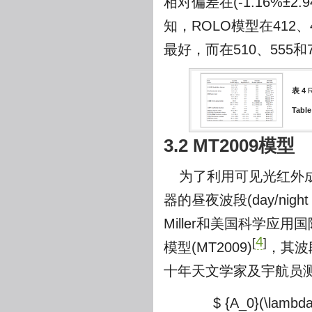
相对偏差在(-1.16%±2
知，ROLO模型在412、
最好，而在510、555
表 4
Table
3.2 MT2009模型
为了利用可见光红外成像辐射仪(
器的昼夜波段(day/ni
Miller和美国科学应用
4
[
]
模型(MT2009)
，其波段
十年天文学家及宇航员
$ {A_0}(\lambda 