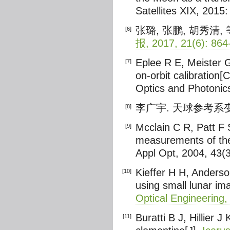
Satellites XIX, 2015
张璐, 张鹏, 胡秀清
[6]
报, 2017, 21(6): 864
Eplee R E, Meister G
[7]
on-orbit calibration[
Optics and Photonic
李广宇. 天球参考系变换及
[8]
Mcclain C R, Patt F
[9]
measurements of the
Appl Opt, 2004, 43(
Kieffer H H, Anderso
[10]
using small lunar im
Optical Engineering,
Buratti B J, Hillier
[11]