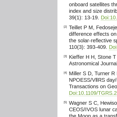
onboard satellites t
index and size distr
39(1): 13-19.
Doi:10
Teillet P M, Fedosej
[2]
difference effects on
the solar-reflective
110(3): 393-409.
Doi
Kieffer H H, Stone T
[3]
Astronomical Journa
Miller S D, Turner R 
[4]
NPOESS/VⅡRS day/nig
Transactions on Geo
Doi:10.1109/TGRS.
Wagner S C, Hewison 
[5]
CEOS/IVOS lunar cali
the Moon as a trans