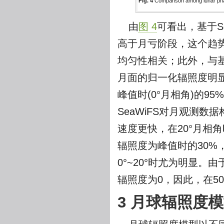
Fig. 4
Comparison among lunar pha
由
图 4
可看出，基于S
高于月亏阶段，这个趋
均匀性相关；此外，与基
月面的归一化辐照度明显
峰值时(0°月相角)的9
SeaWiFS对月观测
速度更快，在20°月相
辐照度为峰值时的30
0°~20°时尤为明显。
辐照度为0，因此，在50
3 月球辐照度