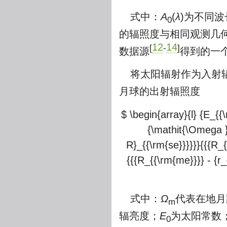
式中：
A
(
λ
)为不同波
0
的辐照度与相同观测几
12
14
[
-
]
数据源
得到的一
将太阳辐射作为入射
月球的出射辐照度
$ \begin{array}{l} {E_{{
{\mathit{\Omega }_{
R}_{{\rm{se}}}}}}{{{R_{{
{{{R_{{\rm{me}}}} - {r_{
式中：
Ω
代表在地月
m
辐亮度；
E
为太阳常数
0