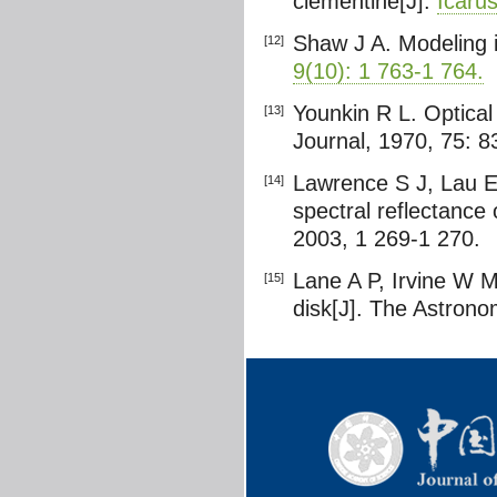
clementine[J].
Icarus
Shaw J A. Modeling i
[12]
9(10): 1 763-1 764.
Younkin R L. Optical
[13]
Journal, 1970, 75: 
Lawrence S J, Lau E,
[14]
spectral reflectance
2003, 1 269-1 270.
Lane A P, Irvine W 
[15]
disk[J]. The Astrono