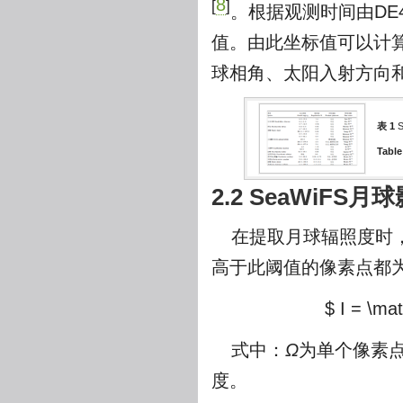
8
[
]
。根据观测时间由DE4
值。由此坐标值可以计
球相角、太阳入射方向
表 1
Table
2.2 SeaWiFS
在提取月球辐照度时
高于此阈值的像素点都
$ I = \mat
式中：
Ω
为单个像素
度。