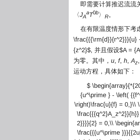
即需要计算推迟流流关联函数(re
a
0
b
〈
J
T
〉
。
A
R
在有限温度情形下考虑如下度规假
\frac{{{\rm{d}}{r^2}}}{u} 
{z^2}$, 并且假设$A = {A
为零。其中，
u
,
f
,
h
,
A
z
运动方程，具体如下：
$ \begin{array}{*{20
{u^\prime } - \left( {{
\right)\frac{u}{f} = 0,}\\
\frac{{{q^2}A_z^2}}{h}} 
2}}}}{2} = 0,\\ \begin{ar
\frac{{{u^\prime }}}{{2u}