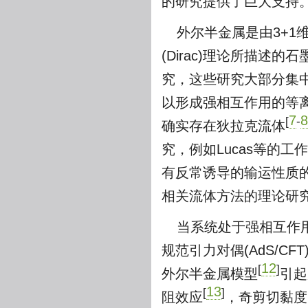
的研究提供了巨大支持
外尔半金属是由3+1
(Dirac)理论所描
究，这些研究大部分集
以形成强相互作用的等
7
8
[
-
确实存在狄拉克流体
究，例如Lucas等的工作
有反常诱导的输运性质
相关流体方法的理论研究
当系统处于强相互作
规范引力对偶(AdS/C
12
[
]
外尔半金属模型
引起
13
[
]
阻效应
，奇剪切黏度