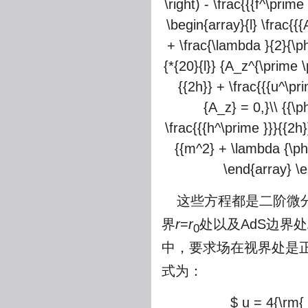
\right) - \frac{{{f^\prime
\begin{array}{l} \frac{{{
+ \frac{\lambda }{2}{\ph
{*{20}{l}} {A_z^{\prime \p
{{2h}} + \frac{{{u^\pr
{A_z} = 0,}\\ {{\ph
\frac{{{h^\prime }}}{{2h}}
{{m^2} + \lambda {\phi 
\end{array} \
这些方程都是二阶微
界
r
=
r
处以及AdS边界处
0
中，要求场在视界处是
式为：
$ u = 4{\rm{ \