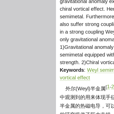
gravitational anomaly e
chiral vortical effect. H
semimetal. Furthermore
also suffer strong coupli
in a strong coupling W
only gravitational anoma
1)Gravitational anomaly 
semimetal equipped with 
strength. 2)Chiral vortic
Keywords
:
Weyl semim
vortical effect
1
2
[
-
外尔(Weyl)半金属
中观测到的用来体现手
半金属的热磁电导，可