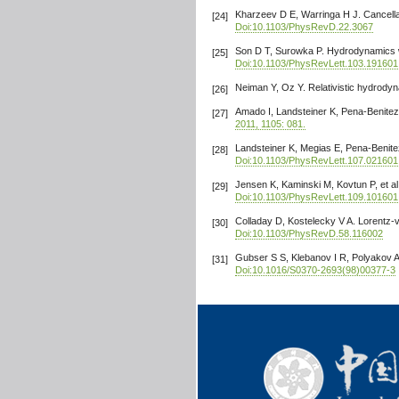
Kharzeev D E, Warringa H J. Cancellati
[24]
Doi:10.1103/PhysRevD.22.3067
Son D T, Surowka P. Hydrodynamics wit
[25]
Doi:10.1103/PhysRevLett.103.191601
Neiman Y, Oz Y. Relativistic hydrody
[26]
Amado I, Landsteiner K, Pena-Benitez
[27]
2011, 1105: 081.
Landsteiner K, Megias E, Pena-Benitez
[28]
Doi:10.1103/PhysRevLett.107.021601
Jensen K, Kaminski M, Kovtun P, et al
[29]
Doi:10.1103/PhysRevLett.109.101601
Colladay D, Kostelecky V A. Lorentz-v
[30]
Doi:10.1103/PhysRevD.58.116002
Gubser S S, Klebanov I R, Polyakov A 
[31]
Doi:10.1016/S0370-2693(98)00377-3