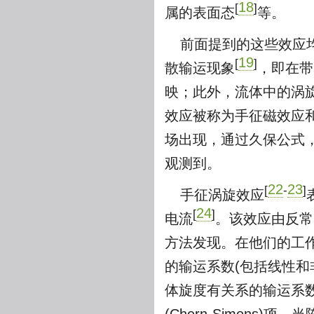
18
[
]
属的表面态
等。
前面提到的这些效应
19
[
]
散输运现象
，即在带
映；此外，流体中的涡
效应被称为手征磁效应
场出现，通过久保公式，
观测到。
22
23
[
-
]
手征涡旋效应
24
[
]
电流
。该效应由反常引
方法发现。在他们的工
的输运系数(包括线性和
体旋度有关系的输运系数