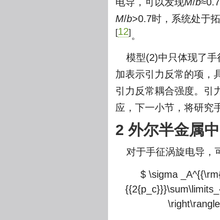
电导，可以发现
M
/
b
≈0
M
/
b
>0.7时，系统处
12
[
]
。
模型(2)中只体现了
加表示引力反常的项，
引力反常耦合强度。引
应，下一小节，将研究
2 外尔半金属
对于手征涡旋电导，
$ \sigma _A^{{\rm{
{{2{p_c}}}\sum\limits_
\right\rangl