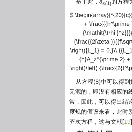
基于此，
a
的方程
x
(1)
$ \begin{array}{*{20}{c}}
+ \frac{{{h^\prime }
{\mathit{\Phi }^2}}}
{\frac{{2i\zeta }}{{f\sqr
\right){L_1} = 0,}\\ {{L_
{h}A_z^{\prime 2} + u
\right)\left( {\frac{{2{f^
从方程(8)中可以得到
无源的，即没有相应的
常，因此，可以得出结论
度规的假设来看，此时
齐次方程，这与文献[
19