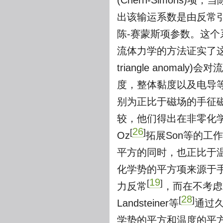
(Chern-Simon
出该输运系数是由反常
陈-赛蒙斯项参数。这个系
流体力学的方法证实了这
triangle anom
度，整体黏度以及电导
别为正比于磁场的手征
较，他们得出在非零化学
26
[
]
Oz
拓展Son等的工
平方的同时，也正比于温度
化学势的平方项来源于
19
[
]
力反常
，而在不考虑
28
[
]
Landsteiner等
通过
学势的平方和温度的平方。