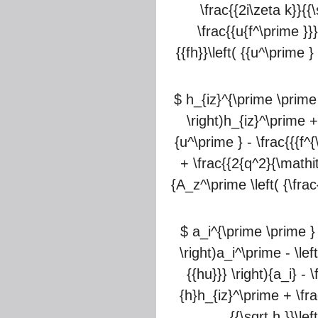
\frac{{2i\zeta k}}{{\
\frac{{u{f^\prime }}
{{fh}}\left( {{u^\prime 
$ h_{iz}^{\prime \prime }
\right)h_{iz}^\prime + 
{u^\prime } - \frac{{{f^
+ \frac{{2{q^2}{\mathit{
{A_z^\prime \left( {\frac
$ a_i^{\prime \prime } 
\right)a_i^\prime - \le
{{hu}}} \right){a_i} -
{h}h_{iz}^\prime + \fra
{{\sqrt h }}\le