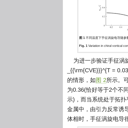
图 1
不同温度下手征涡旋电导随参
Fig. 1
Variation in chiral vortical co
为进一步验证手征涡旋电导
_{{\rm{CVE}}}^{T = 0.
的情形，如
图 2
所示。
为0.36(恰好等于2个不
示)，而当系统处于拓扑
金属中，由引力反常诱
体相时，手征涡旋电导