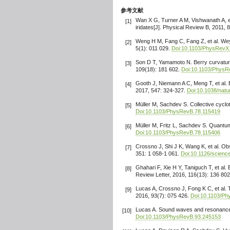
参考文献
Wan X G, Turner A M, Vishwanath A, et
[1]
iridates[J]. Physical Review B, 2011, 
Weng H M, Fang C, Fang Z, et al. Wey
[2]
5(1): 011 029.
Doi:10.1103/PhysRevX
Son D T, Yamamoto N. Berry curvature, 
[3]
109(18): 181 602.
Doi:10.1103/PhysR
Gooth J, Niemann A C, Meng T, et al. 
[4]
2017, 547: 324-327.
Doi:10.1038/nat
Müller M, Sachdev S. Collective cyclot
[5]
Doi:10.1103/PhysRevB.78.115419
Müller M, Fritz L, Sachdev S. Quantum-
[6]
Doi:10.1103/PhysRevB.78.115406
Crossno J, Shi J K, Wang K, et al. Ob
[7]
351: 1 058-1 061.
Doi:10.1126/scienc
Ghahari F, Xie H Y, Taniguch T, et al. 
[8]
Review Letter, 2016, 116(13): 136 80
Lucas A, Crossno J, Fong K C, et al. T
[9]
2016, 93(7): 075 426.
Doi:10.1103/P
Lucas A. Sound waves and resonances 
[10]
Doi:10.1103/PhysRevB.93.245153