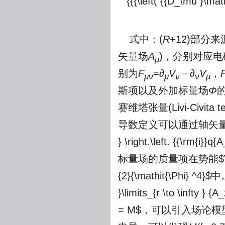
{{{\left( {{D_\mu }\math
式中：(
R
+12)部分
矢量场
A
)，分别对应电
μ
别为
F
=
∂
V
－
∂
V
，
μν
μ
ν
ν
μ
斯项以及外加标量场
Φ
赛维塔张量(Livi-Civita 
导数定义可以通过轴矢
} \right.\left. {{\rm
标量场的质量项在势能$V(\mathit
{2}{\mathit{\Phi}
}\limits_{r \to \infty } {
= M$，可以引入场论模