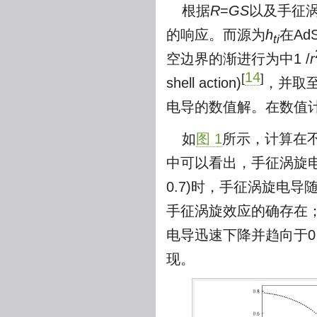
根据
R
=
GS
以及手征
的响应。而源为
h
在A
ti
空边界的渐进行为中1 /
r
14
[
]
shell action)
，并取
电导的数值解。在数值
如
图 1
所示，计算在
中可以看出，手征涡旋
0.7)时，手征涡旋电导
手征涡旋效应的确存在
电导迅速下降并趋向于
现。