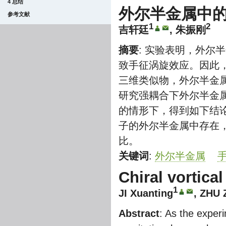
4 总结
外尔半金属中
参考文献
1
2
吉轩廷
, 朱振刚
摘要
: 实验表明，外尔
致手征涡旋效应。因此
三维类似物，外尔半金
研究强耦合下外尔半金
的情形下，得到如下结
子的外尔半金属中存在
比。
关键词
:
外尔半金属
Chiral vortica
1
JI Xuanting
, ZHU 
Abstract
: As the experi