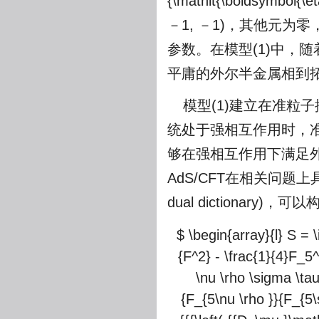
{\mathit{\boldsymb
－1, －1)，其他元为零
参数。在模型(1)中，随
平庸的外尔半金属相到
模型(1)建立在准粒
统处于强相互作用时，
够在强相互作用下满足外
AdS/CFT在相关问
dual dictionar
$ \begin{array}{l} S = \i
{F^2} - \frac{1}{4}F_5^2
\nu \rho \sigma \tau
{F_{5\nu \rho }}{F_{5\sig