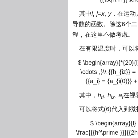
其中
i
,
j
=
x
,
y
，在运动
导数的函数。除这6个
程，在这里不做考虑。
在有限温度时，可以
$ \begin{array}{*{20}{l}
\cdots ,}\\ {{h_{iz}} =
{{a_i} = {a_{i(0)}} 
其中，
h
,
h
,
a
在视
ti
iz
i
可以将式(6)代入到
$ \begin{array}{l}
\frac{{{h^\prime }}}{{2h