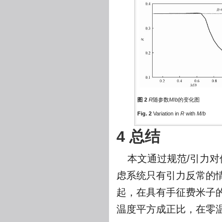
图 2
R
随参数
M
/
b
的变化图
Fig. 2
Variation in
R
with
M/b
4 总结
本文通过规范/引力
虑系统只有引力反常的
起，在具有手征费米子
温度平方成正比，在零