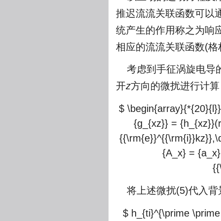
推迟流流关联函数可以
统产生的作用称之为响
相应的流流关联函数(格
考虑到手征涡旋电导
开
z
方向的微扰进行计算
$ \begin{array}{*{20}{l}}
{g_{xz}} = {h_{xz}}(r
{{\rm{e}}^{{\rm{i}}kz}},\
{A_x} = {a_x}(
{
将上述微扰(5)代入
$ h_{ti}^{\prime \prime