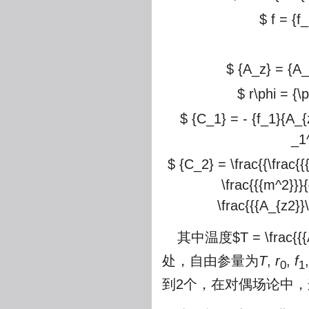
$ f = {f_
$ {A_z} = {A_{
$ r\phi = {\p
$ {C_1} = - {f_1}{A_
_1
$ {C_2} = \frac{{\frac{{
\frac{{{m^2}}}{
\frac{{{A_{z2}}\
其中温度$T = \frac{{{A_
处，自由参量为
T
,
r
,
f
0
1
到2个，在对偶场论中，