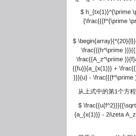
$ h_{tx(1)}^{\prime \p
{\frac{{{f^{\prime \p
$ \begin{array}{*{20}{l}}
\frac{{{h^\prime }}}{
\frac{{A_z^\prime }}{f}
{{fu}}{a_{x(1)}} + \frac{{
}}}{u} - \frac{{{f^\prime
从上式中的第1个方
$ \frac{{u{f^2}}}{{\sq
{a_{x(1)}} - 2i\zeta A_z^