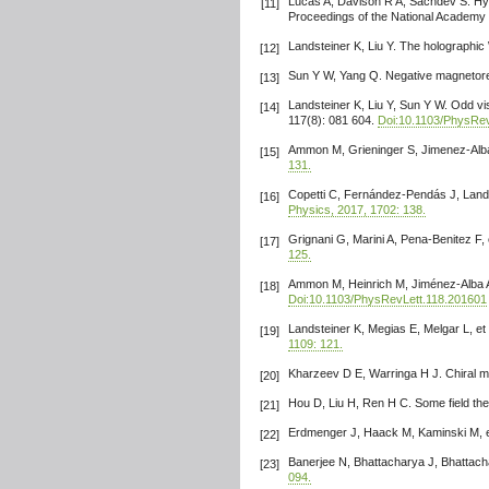
Lucas A, Davison R A, Sachdev S. Hyd
[11]
Proceedings of the National Academy 
Landsteiner K, Liu Y. The holographic
[12]
Sun Y W, Yang Q. Negative magnetoresi
[13]
Landsteiner K, Liu Y, Sun Y W. Odd vis
[14]
117(8): 081 604.
Doi:10.1103/PhysRev
Ammon M, Grieninger S, Jimenez-Alba 
[15]
131.
Copetti C, Fernández-Pendás J, Landst
[16]
Physics, 2017, 1702: 138.
Grignani G, Marini A, Pena-Benitez F, 
[17]
125.
Ammon M, Heinrich M, Jiménez-Alba A, 
[18]
Doi:10.1103/PhysRevLett.118.201601
Landsteiner K, Megias E, Melgar L, et a
[19]
1109: 121.
Kharzeev D E, Warringa H J. Chiral ma
[20]
Hou D, Liu H, Ren H C. Some field theo
[21]
Erdmenger J, Haack M, Kaminski M, et
[22]
Banerjee N, Bhattacharya J, Bhattach
[23]
094.