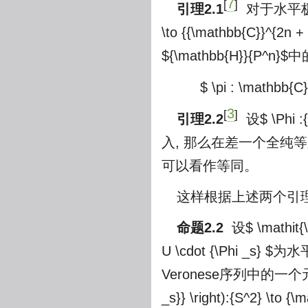
7
[
]
引理2.1
对于水平
\to {{\mathbb{C}}^{2n + 
${\mathbb{H}}{P^n}$
中
$ \pi : \mathbb{
3
[
]
引理2.2
设
$ \Phi 
入, 那么在差一个全纯
可以看作等同。
这样根据上述两个引
命题2.2
设
$ \mathit{
U \cdot {\Phi _s} $
为水平
Veronese序列中的一个
_s}} \right):{S^2} \to {