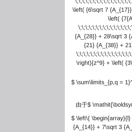
\;\;\;\;\;\;\;\;\;\;\;\;\;
\left( {6\sqrt 7 {A_{17}
\left( {7
\;\;\;\;\;\;\;\;\;\;\;\;\;
{A_{28}} + 28\sqrt 3 {A
{21} {A_{38}} + 21\
\;\;\;\;\;\;\;\;\;\;\;\;\;
\right){z^9} + \left( {
$ \sum\limits_{p,q = 1}
由于
$ \mathit{\bolds
$ \left\{ \begin{array}{
{A_{14}} + 7\sqrt 3 {A_