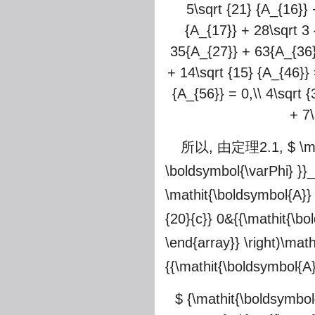
5\sqrt {21} {A_{16}} 
{A_{17}} + 28\sqrt 3 
35{A_{27}} + 63{A_{36}}
+ 14\sqrt {15} {A_{46}} 
{A_{56}} = 0,\\ 4\sqrt 
+ 7\
所以, 由定理2.1,
$ \m
\boldsymbol{\varPhi} }}_
\mathit{\boldsymbol{A}} 
{20}{c}} 0&{{\mathit{\bo
\end{array}} \right)\mat
{{\mathit{\boldsymbol{A}
$ {\mathit{\boldsymbol