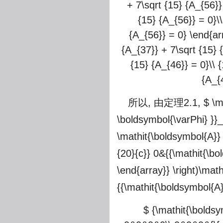
+ 7\sqrt {15} {A_{56}}
{15} {A_{56}} = 0}\\
{A_{56}} = 0} \end{arr
{A_{37}} + 7\sqrt {15} {
{15} {A_{46}} = 0}\\ 
{A_{4
所以, 由定理2.1,
$ \m
\boldsymbol{\varPhi} }}_
\mathit{\boldsymbol{A}} 
{20}{c}} 0&{{\mathit{\bo
\end{array}} \right)\mat
{{\mathit{\boldsymbol{A}
$ {\mathit{\boldsy