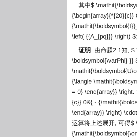
其中
$ \mathit{\boldsy
{\begin{array}{*{20}{c}} 
{\mathit{\boldsymbol{I}}
\left( {{A_{pq}}} \right) $
证明
由命题2.1知,
$ 
\boldsymbol{\varPhi} }} 
\mathit{\boldsymbol{U\om
{\langle \mathit{\boldsy
= 0} \end{array}} \right.
{c}} 0&{ - {\mathit{\bold
\end{array}} \right) \cd
运算将上述展开, 可得
$ 
{\mathit{\boldsymbol{\om