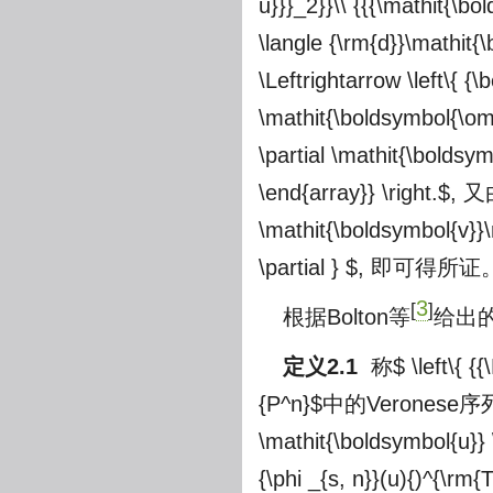
u}}}_2}}\\ {{{\mathit{\bo
\langle {\rm{d}}\mathit{
\Leftrightarrow \left\{ {\
\mathit{\boldsymbol{\ome
\partial \mathit{\boldsy
\end{array}} \right.$
, 又
\mathit{\boldsymbol{v}}
\partial } $
, 即可得所证
3
[
]
根据Bolton等
给出的
定义2.1
称
$ \left\{ {
{P^n}$
中的Veronese序
\mathit{\boldsymbol{u}} \m
{\phi _{s, n}}(u){)^{\rm{T