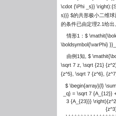
\cdot {\Phi _s}} \right):
s)}} $
的共形极小二维球面
的条件已由定理2.1给出
情形1：
$ \mathit{\bo
\boldsymbol{\varPhi} }}_
由例1知,
$ \mathit{\bo
\sqrt 7 z, \sqrt {21} {z^2}
{z^5}, \sqrt 7 {z^6}, {z^7
$ \begin{array}{l} \su
_q} = \sqrt 7 {A_{12}} +
3 {A_{23}}} \right){z^2
{z^3}