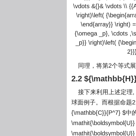
\vdots &{}& \vdots \\ {
\right)\left( {\begin{a
\end{array}} \right) =
{\omega _p}, \cdots ,\s
_p}} \right)\left( {\be
2}}
同理，将第2个等式展开
2.2
${\mathbb{H}
接下来利用上述定理,
球面例子。而根据命题2.2
{\mathbb{C}}{P^7} $
中的
\mathit{\boldsymbol{U}} 
\mathit{\boldsymbol{U}}