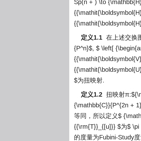
Sp(n + ) \to {\mathbb{H
{{\mathit{\boldsymbol{H}}
{{\mathit{\boldsymbol{H}
定义1.1
在上述交换图
{P^n}$
,
$ \left[ {\begin{
{{\mathit{\boldsymbol{V}}
{{\mathit{\boldsymbol{U}
$
为扭映射.
定义1.2
扭映射π:
${\
{\mathbb{C}}{P^{2n + 1}
等同，所以定义
$ {\mat
{{\rm{T}}_{[u]}} $
为
$ \pi
的度量为Fubini-Study