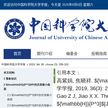
中国科学院大学学报
2019, Vol. 36
Issue (3): 299-310
引用本文
本文结构:
1 预备知识
高紫娟, 焦晓祥.
${\ma
2
${\mathbb{H}}{P^3}$
中的共形极小曲
学学报, 2019, 36(3): 2
面
Gao Z J, Jiao X X. Th
2.1
${\mathbb{H}}{P^3}$
中的共形极小
曲面
${\mathbb{H}}{P^3}$
[
2.2
${\mathbb{H}}{P^3}$
中的共形极小