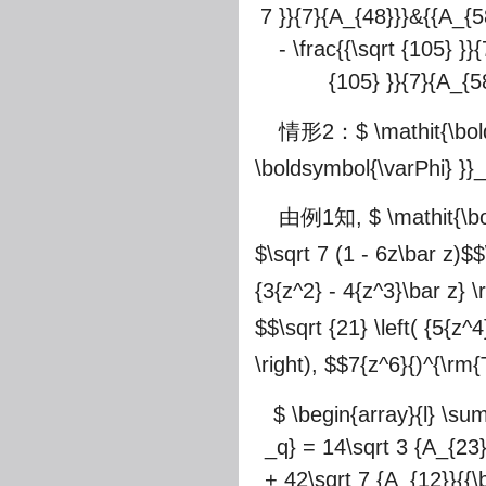
7 }}{7}{A_{48}}}&{{A_{58
- \frac{{\sqrt {105} }}
{105} }}{7}{A_{5
情形2：
$ \mathit{\bo
\boldsymbol{\varPhi} }}_
由例1知,
$ \mathit{\b
$\sqrt 7 (1 - 6z\bar z)$
$
{3{z^2} - 4{z^3}\bar z} \r
$
$\sqrt {21} \left( {5{z^4
\right), $
$7{z^6}{)^{\rm{
$ \begin{array}{l} \su
_q} = 14\sqrt 3 {A_{23}
+ 42\sqrt 7 {A_{12}}{{\b