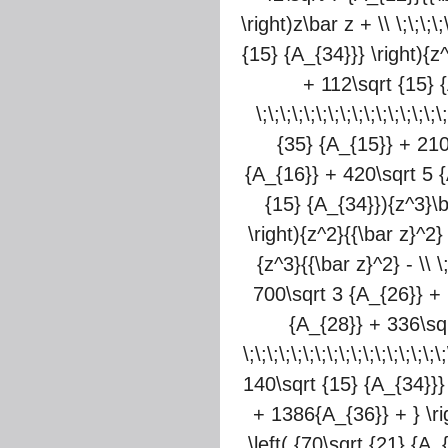
\right)z\bar z + \\ \;\;\;\;\
{15} {A_{34}}} \right){z
+ 112\sqrt {15} {
\;\;\;\;\;\;\;\;\;\;\;\;\;
{35} {A_{15}} + 210\
{A_{16}} + 420\sqrt 5 {A_{2
{15} {A_{34}}){z^3}\b
\right){z^2}{{\bar z}^2}
{z^3}{{\bar z}^2} - \\ \;\
700\sqrt 3 {A_{26}} + 2
{A_{28}} + 336\sqr
\;\;\;\;\;\;\;\;\;\;\;\;\;\;
140\sqrt {15} {A_{34}}} 
+ 1386{A_{36}} + } \right.
\left( {70\sqrt {21} {A