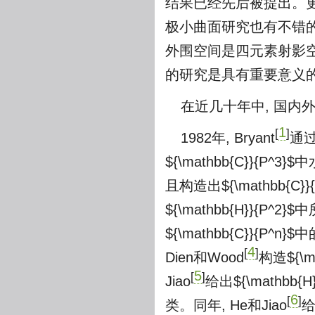
结果已经先后被提出。更
极小曲面研究也有不错的
外围空间是四元素射影空
的研究是具有重要意义
在近几十年中, 国内
1
[
]
1982年, Bryant
通过
${\mathbb{C}}{P^3}$
中
且构造出
${\mathbb{C}}
${\mathbb{H}}{P^2}$
中
${\mathbb{C}}{P^n}$
中的
4
[
]
Dien和Wood
构造
${\m
5
[
]
Jiao
给出
${\mathbb{H
6
[
]
类。同年, He和Jiao