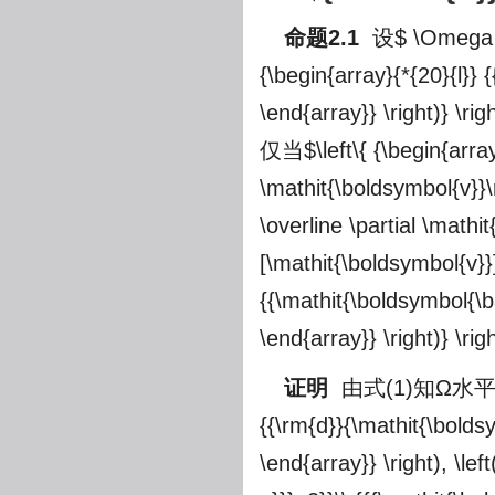
命题2.1
设
$ \Omega =
{\begin{array}{*{20}{l}}
\end{array}} \right)} \ri
仅当
$\left\{ {\begin{arr
\mathit{\boldsymbol{v}}\
\overline \partial \mathi
[\mathit{\boldsymbol{v}}] 
{{\mathit{\boldsymbol{\b
\end{array}} \right)} \rig
证明
由式(1)知Ω水
{{\rm{d}}{\mathit{\bolds
\end{array}} \right), \lef