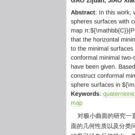
GAO Zijuan, JIAO Xia
Abstract
: In this work
spheres surfaces with co
map π:
${\mathbb{C}}{P
that the horizontal mini
to the minimal surfaces
conformal minimal two-s
have been given. Based
construct conformal mi
sphere surfaces in
${\m
Keywords
:
quaternioni
map
对极小曲面的研究一
面的几何性质以及分类问