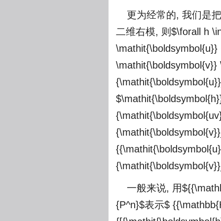
更为经常的, 我们是
二维右模, 则
$\forall h 
\mathit{\boldsymbol{u}} 
\mathit{\boldsymbol{v}}
{\mathit{\boldsymbol{u}}
$\mathit{\boldsymbol{h}}
{\mathit{\boldsymbol{uv}
{\mathit{\boldsymbol{v}}_1
{{\mathit{\boldsymbol{u}
{\mathit{\boldsymbol{v}}
一般来说, 用
${{\math
{P^n}$
表示
$ {{\mathbb{