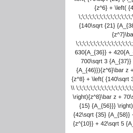
{z^6} + \left( 
\;\;\;\;\;\;\;\;\;\;\;\;\
{140\sqrt {21} {A_{38
{z^7}\ba
\;\;\;\;\;\;\;\;\;\;\;\;\;
630{A_{36}} + 420{A_{45
700\sqrt 3 {A_{37}} + } 
{A_{46}}){z^6}\bar z +
{z^8} + \left( {140\sqrt 
\\ \;\;\;\;\;\;\;\;\;\;\;\;\
\right){z^8}\bar z + 70\
{15} {A_{56}}} \right){z^8
{42\sqrt {35} {A_{58}} 
{z^{10}} + 42\sqrt 5 {A