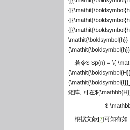
{[{\mathit{\boldsymbol{
{[{\mathit{\boldsymbol{
{[{\mathit{\boldsymbol{
{[{\mathit{\boldsymbol{
\mathit{\boldsymbol{h}} 
{\mathit{\boldsymbol{h}
若令
$ Sp(n) = \{ \mat
{\mathit{\boldsymbol{H}}
{\mathit{\boldsymbol{I}}
矩阵, 可在
${\mathbb{H}
$ \mathbb
根据文献[
7
]可知有