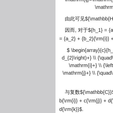
\mathrm
由此可见
${\mathbb{H
因而, 对于
${h_1} = {a
= {a_2} + {b_2}{\rm{i}} 
$ \begin{array}{c}{h
d_{2}\right)+} \\ {\qua
\mathrm{i}+} \\ {\le
\mathrm{j}+} \\ {\quad
与复数
${\mathbb{C}}
b{\rm{i}} + c{\rm{j}} + d
d{\rm{k}}$
.