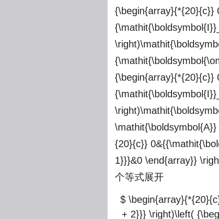
{\begin{array}{*{20}{c}} 
{\mathit{\boldsymbol{I}}
\right)\mathit{\boldsymbo
{\mathit{\boldsymbol{\om
{\begin{array}{*{20}{c}} 
{\mathit{\boldsymbol{I}}
\right)\mathit{\boldsymb
\mathit{\boldsymbol{A}} 
{20}{c}} 0&{{\mathit{\bol
1}}}&0 \end{array}} \righ
个等式展开
$ \begin{array}{*{20}{c}
+ 2}}} \right)\left( {\b