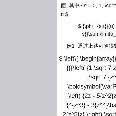
面, 其中
$ s = 0, 1, \cdot
n $
,
$ {\phi _{s,t}}(u)
s}}\sum\limits_
例1 通过上述可算得
$ \left\{ \begin{array
{{{\left( {1,\sqrt 7
,\sqrt 7 {z
\boldsymbol{\varPhi
\left( {2z - 5{z^2}z
{4{z^3} - 3{z^4}\bar z
2{z^5}z} \right),\sqr