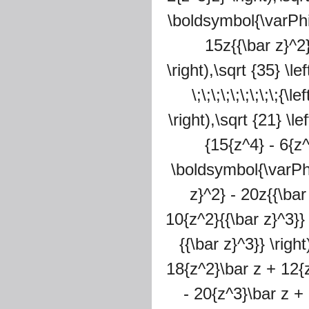
\boldsymbol{\varPhi} 
15z{{\bar z}^2}
\right),\sqrt {35} \le
\;\;\;\;\;\;\;\;\;{
\right),\sqrt {21} \le
{15{z^4} - 6{z^
\boldsymbol{\varPhi} 
z}^2} - 20z{{\bar 
10{z^2}{{\bar z}^3}} 
{{\bar z}^3}} \right),
18{z^2}\bar z + 12{z^
- 20{z^3}\bar z + 