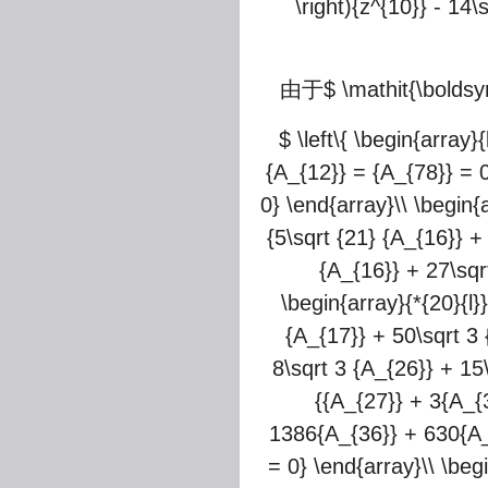
\right){z^{10}} - 14\
由于
$ \mathit{\bolds
$ \left\{ \begin{array}
{A_{12}} = {A_{78}} = 0
0} \end{array}\\ \begin{a
{5\sqrt {21} {A_{16}} +
{A_{16}} + 27\sqr
\begin{array}{*{20}{l}
{A_{17}} + 50\sqrt 3 
8\sqrt 3 {A_{26}} + 15\
{{A_{27}} + 3{A_{
1386{A_{36}} + 630{A_{
= 0} \end{array}\\ \beg