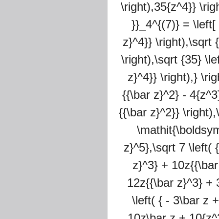
\right),35{z^4}} \ri
}}_4^{(7)} = \left[
z}^4}} \right),\sqrt
\right),\sqrt {35} \l
z}^4}} \right),} \rig
{{\bar z}^2} - 4{z^3
{{\bar z}^2}} \right)
\mathit{\boldsymb
z}^5},\sqrt 7 \left( 
z}^3} + 10z{{\bar 
12z{{\bar z}^3} + 3{z
\left( { - 3\bar z 
10z\bar z + 10{z^2}