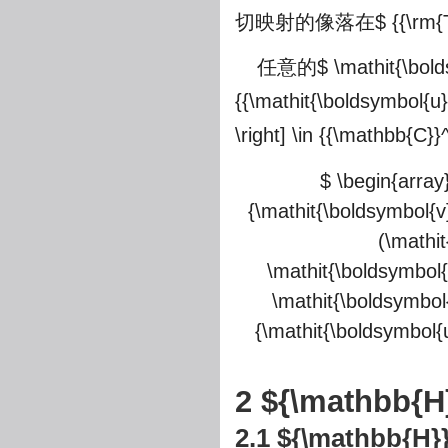
切映射的像落在
$ {{\rm{
任意的
$ \mathit{\bolds
{{\mathit{\boldsymbol{u}}
\right] \in {{\mathbb{C}}
$ \begin{array}{
{\mathit{\boldsymbol{v}
(\mathit
\mathit{\boldsymbol{
\mathit{\boldsymbol{
{\mathit{\boldsymbol{
2
${\mathbb{H
2.1
${\mathbb{H}