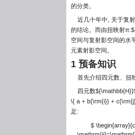
的分类。
近几十年中, 关于复
的结论。而由扭映射π:
$
空间与复射影空间的水平
元素射影空间。
1 预备知识
首先介绍四元数、扭
四元数
${\mathbb{H}}
\{ a + b{\rm{i}} + c{\rm{j
足:
$ \begin{array}{
\mathrm{ij}=\mathrm{k