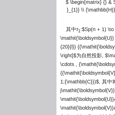
$ \begin{matrix} {} & 
}_{1}} \\ {\mathbb{H}}
其中
τ
:
$Sp(n + 1) \to
1
\mathit{\boldsymbol{U}} 
{20}{l}} {{\mathit{\bold
\right]$
为自然投影,
$\ma
\cdots , {\mathit{\bolds
{{\mathit{\boldsymbol{V}
1;{\mathbb{C}})$
, 其中
j\mathit{\boldsymbol{V}}
\mathit{\boldsymbol{U}}&
\mathit{\boldsymbol{V}}&