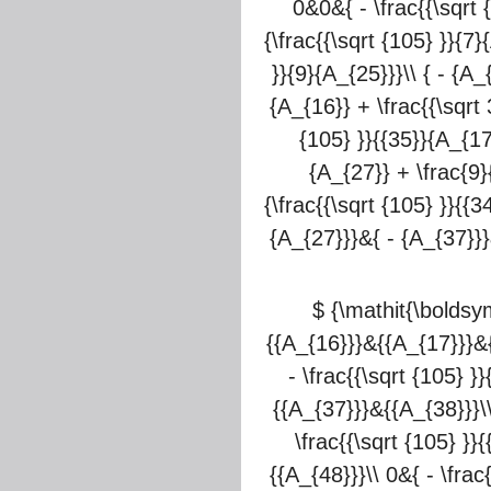
0&0&{ - \frac{{\sqrt 
{\frac{{\sqrt {105} }}{7}
}}{9}{A_{25}}}\\ { - {A_
{A_{16}} + \frac{{\sqrt 
{105} }}{{35}}{A_{17
{A_{27}} + \frac{9}
{\frac{{\sqrt {105} }}{{3
{A_{27}}}&{ - {A_{37}}}
$ {\mathit{\boldsym
{{A_{16}}}&{{A_{17}}}&{
- \frac{{\sqrt {105} }
{{A_{37}}}&{{A_{38}}}\\
\frac{{\sqrt {105} }}
{{A_{48}}}\\ 0&{ - \frac