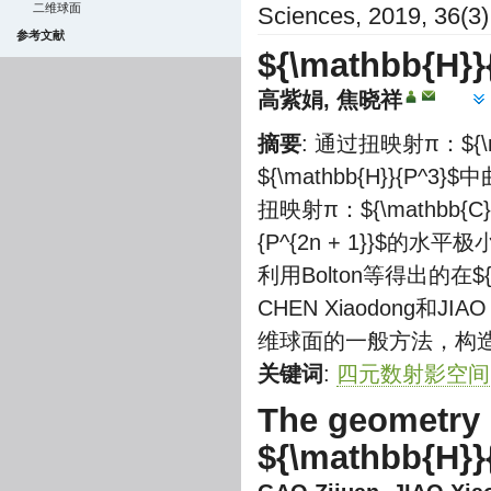
二维球面
Sciences, 2019, 36(3)
参考文献
${\mathbb{H}}
高紫娟, 焦晓祥
摘要
: 通过扭映射π：
${
${\mathbb{H}}{P^3}$
中
扭映射π：
${\mathbb{C}
{P^{2n + 1}}$
的水平极
利用Bolton等得出的在
$
CHEN Xiaodong和JIAO
维球面的一般方法，构
关键词
:
四元数射影空间
The geometry 
${\mathbb{H}}