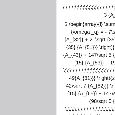
\;\;\;\;\;\;\;\;\;\;\;\;\;\;\;\;\
3 {A_
$ \begin{array}{l} \sum
{\omega _q} = - 7\sq
{A_{32}} + 21\sqrt {35}
{35} {A_{51}}} \right){z^3}
{A_{43}} + 147\sqrt 5 {A
{15} {A_{53}} + 19
\;\;\;\;\;\;\;\;\;\;\;\;\;
49{A_{81}}} \right){z
42\sqrt 7 {A_{82}}} \right)
{15} {A_{65}} + 147\sq
{98\sqrt 5 {
\;\;\;\;\;\;\;\;\;\;\;\;\;