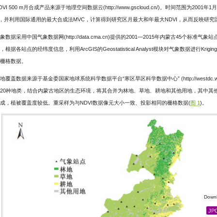
DVI 500 m月合成产品来源于地理空间数据云(
http://www.gscloud.cn/
)。时间范围为2001年1
 m，并利用国际通用的最大合成法MVC，计算得到研究区月最大和年最大NDVI，从而反映研
象数据采用中国气象数据网(
http://data.cma.cn
)提供的2001—2015年内蒙古45个标准
，根据各站点的经纬度信息，利用ArcGIS的Geostatistical Analyst模块对气象数据进行K
栅格数据。
地覆盖数据来源于基金委国家地球系统科学数据平台“寒区旱区科学数据中心” (
http://westdc.
20种地类，结合内蒙古地区的生态环境，将其合并为林地、草地、耕地和其他用地，其中其他
成，植被覆盖度较低。重采样为与NDVI数据像元大小一致、投影相同的栅格数据(
图 1
)。
Downl
JP