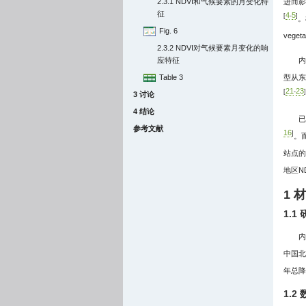
2.3.1 NDVI和气候要素的月变化特
进而影
征
4
5
[
-
]
。
Fig. 6
vege
2.3.2 NDVI对气候要素月变化的响
应特征
内
Table 3
型从东
21
23
[
-
]
3 讨论
4 结论
已
参考文献
16
]
。
站点的
地区N
1 
1.1
内
中国北
年总降
1.