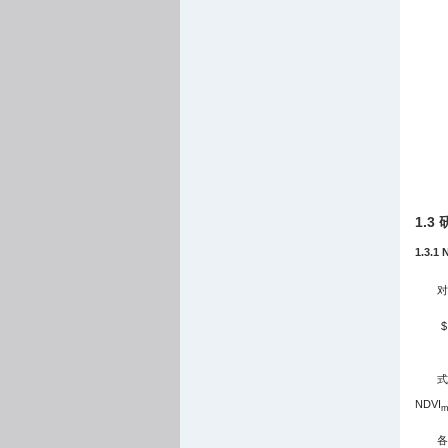
1.3
1.3.1 
对
$
式
NDVI
m
各