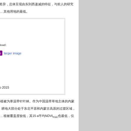
性差异，总体呈现由东到西递减的特征，与前人的研究
草地，其他用地的最低。
oad:
G
larger image
to 2015
要植被为寒温带针叶林。作为中国温带草地主体的内蒙
趋势。耕地大部分处于东北平原和内蒙古高原的过渡区域，
植被覆盖度较低，其15 a平均NDVI
也最低，仅
max