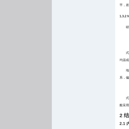
平，差
1.3.2 
研
式
均温或
地
系，偏
式
般采用
2 
2.1