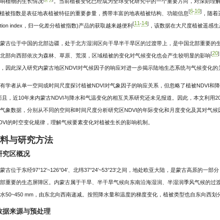
响植物的生长情况
。当前植被变化已经成为全球变化研究中的一个重要方向，对深刻理
6
10
[
-
]
植被指数是表征地表植被特征的重要参量，携带丰富的地表植被结构、功能信息
，随着遥感
11
14
[
-
]
tation index，归一化差分植被指数)产品的获取越来越便利
，该数据在大尺度植被遥感生
蒙古位于中国的北部边疆，处于北方湿润区向干旱半干旱区的过渡带上，是中国北部重要的
20
[
]
北部向西部依次为森林、草原、荒漠，区域植被的变化对气候变化也会产生较明显的影响
，因此深入研究内蒙古地区NDVI对气候因子的响应对进一步揭示陆地生态系统与气候变化的
有学者从单一空间或时间尺度探讨植被NDVI对气象因子的响应关系，但忽略了植被NDVI
而且，近10年来内蒙古NDVI与降水和气温变化的相互关系研究还未见报道。因此，本文利用2001—
气象数据，分别从不同的空间和时间尺度分析研究区NDVI的年际变化和月度变化及其对气候
DVI的时空变化规律，理解气候要素变化对植被生长的影响机制。
材料与研究方法
 研究区概况
蒙古位于东经97°12′~126°04′、北纬37°24′~53°23′之间，地处欧亚大陆，是蒙古高原的一部分
部重要的生态屏障区。内蒙古属于干旱、半干旱气候向东南沿海湿润、半湿润季风气候的过
水50~450 mm，由东北向西南递减。按照降水量和温度的梯度变化，植被类型也自东向西
2 数据来源与预处理