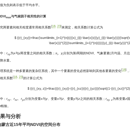
值为负则表示低于平均水平。
NDVI
与气候因子相关性的计算
max
18
23
[
,
]
究两要素间相关程度通常用相关系数
来测定，相关系数计算公式为
$ {{r}_{xy}}=\frac{\sum\limits_{i=1}^{n}{({{x}_{i}}-\bar{x})({{y}_{i}}-\bar{y})}}{\sqrt{\
\bar{x})}^{2}}}\sum\limits_{i=1}^{n}{{{({{y}_{i}}-\bar{y})}^{2
中：
r
为
x
与
y
两变量之间的相关系数；
x
、
y
分别为第
i
周期的NDVI、气象要素(月均温、月
xy
i
i
降水量。
18
[
]
理系统是一种多要素的复杂巨系统，其中一个要素的变化必然影响到其他各要素的变化
，
18
23
[
,
]
相关系数
的计算公式为
$ {{r}_{xy, z}}=\frac{{{r}_{xy}}-{{r}_{xz}}{{r}_{yz}}}{\sqrt{(1-{{r}_{xz}}^{2}
中：
r
、
r
、
r
分别为变量
x
与
y
、变量
x
与
z
、变量
y
与
z
之间的相关系数；
r
为将变量
z
xy
xz
yz
xy, z
t
检验。
结果与分析
 内蒙古近15年平均NDVI的空间分布