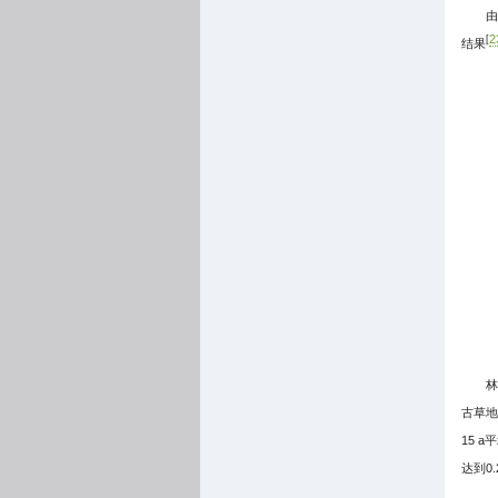
由
2
[
结果
林
古草地
15 a
达到0.