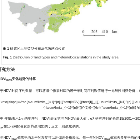
图 1
研究区土地类型分布及气象站点位置
Fig. 1
Distribution of land types and meteorological stations in the study area
 研究方法
NDVI
变化趋势的计算
max
于NDVI时间序列数据，可以将每个像素对应的若干年时间序列数值进行一元线性回归分析，
 \text{slope}=\frac{n\sum\limits_{i=1}^{n}{i}\text{NDV}{{\text{I}}_{i}}-\sum\limits_{i=1}^{n}{i}\su
{n\sum\limits_{i=1}^{n}{{{i}^{2}}}-{{\left( \sum\limits_{i=1}^{n}{i} \r
中:变量
i
表示1~
n
的年序号，NDVI
表示第
i
年的NDVI最大值，
n
为研究序列的长度15(2001—201
i
在15 a间的变化趋势是增加的；反之，则是减少的。
ax
年NDVI
偏离平均水平的程度可以用偏差分析表示。每一年的NDVI
值减去多年平均的ND
max
max