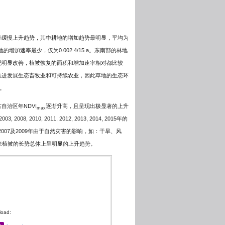
整体呈缓慢上升趋势，其中耕地的增加趋势最明显，平均为
其他用地的增加速率最少，仅为0.002 4/15 a。东南部的林地
况明显改善，植被恢复的面积和增加速率相对都比较
推进发展生态畜牧业和可持续农业，因此草地的生态环
。
自治区年NDVI
逐渐升高，且呈现出极显著的上升
max
 2010, 2011, 2012, 2013, 2014, 2015年的
, 2007及2009年由于自然灾害的影响，如：干旱、风
a来植被的长势总体上呈明显的上升趋势。
oad: