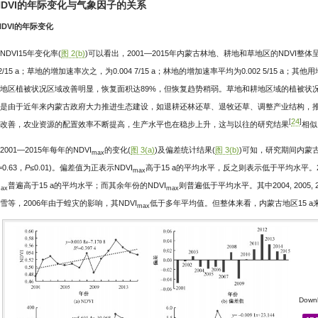
2 NDVI的年际变化与气象因子的关系
1 NDVI的年际变化
NDVI15年变化率(
图 2(b)
)可以看出，2001—2015年内蒙古林地、耕地和草地区的NDVI
5 2/15 a；草地的增加速率次之，为0.004 7/15 a；林地的增加速率平均为0.002 5/15 a；
地区植被状况区域改善明显，恢复面积达89%，但恢复趋势稍弱。草地和耕地区域的植被状
是由于近年来内蒙古政府大力推进生态建设，如退耕还林还草、退牧还草、调整产业结构，
24
[
]
改善，农业资源的配置效率不断提高，生产水平也在稳步上升，这与以往的研究结果
相似
2001—2015年每年的NDVI
的变化(
图 3(a)
)及偏差统计结果(
图 3(b)
)可知，研究期间内蒙古
max
=0.63，
P
≤0.01)。偏差值为正表示NDVI
高于15 a的平均水平，反之则表示低于平均水平。2003, 2008,
max
普遍高于15 a的平均水平；而其余年份的NDVI
则普遍低于平均水平。其中2004, 2005
ax
max
雪等，2006年由于蝗灾的影响，其NDVI
低于多年平均值。但整体来看，内蒙古地区15 
max
Downl