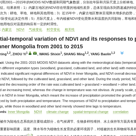
 利用2001—2015年的MODIS NDVI数据和同期气象数据，分别在年际和月际尺度上分析
征。结果表明：1）内蒙古地区的NDVI存在明显的地域性差异，总体呈现由东到西递减的特征
次为：耕地、草地、林地和其他用地；3）近15年中，内蒙古地区整体呈现降水增多的趋势
I年际变化起决定作用；5）月际尺度上，年内植被NDVI变化受降水和温度的共同影响，草地和
他用地仅对温度的响应有一定的时滞性。
:
内蒙古
NDVI
气候变化
时空变化
相关性
tial-temporal variation of NDVI and its responses to 
Inner Mongolia from 2001 to 2015
1,2
1
1
1,2
1,2
ting
, ZHOU Yi
, WANG Shixin
, SHANG Ming
, YANG Baolin
act
: Using the 2001-2015 MODIS NDVI datasets along with the meteorological data (temperatur
 different vegetation types (woodland, grassland, cultivated land, and other land) with meteor
s indicated significant regional differences of NDVI in Inner Mongolia, and NDVI overall decr
t NDVI, followed by the cultivated land, grassland, and other land. During the study period, N
and the decreasing order of the rate was:cultivated land > grassland > woodland > other land. 
 an increasing trend, whereas the change in temperature was not obvious. At yearly scale, pre
 in NDVI in Inner Mongolia, which meant the increase of precipitation promoted the growth of
nced by both precipitation and temperature. The responses of NDVI to precipitation and temper
ags, while those in woodland and other land merely showed time lags to temperature.
rds
:
Inner Mongolia
NDVI
climate change
spatial-temporal change
correlation
被作为陆地生态系统的主要组成部分，在气候调节、生物多样性维持、水土保持等方面具有重
重要影响因素，温度、降水等作为植物生长发育的必要环境因子，对植被的生长和物候等具
2
3
[
-
]