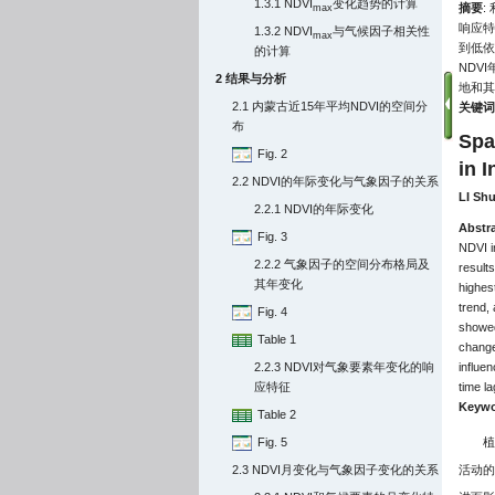
1.3.1 NDVI
变化趋势的计算
摘要
:
max
响应特
1.3.2 NDVI
与气候因子相关性
max
到低依
的计算
NDV
2 结果与分析
地和其
2.1 内蒙古近15年平均NDVI的空间分
关键词
布
Spa
Fig. 2
in 
2.2 NDVI的年际变化与气象因子的关系
LI Shu
2.2.1 NDVI的年际变化
Abstr
Fig. 3
NDVI in
2.2.2 气象因子的空间分布格局及
result
其年变化
highes
trend, 
Fig. 4
showed
Table 1
change
2.2.3 NDVI对气象要素年变化的响
influe
应特征
time l
Keywo
Table 2
Fig. 5
植
2.3 NDVI月变化与气象因子变化的关系
活动的