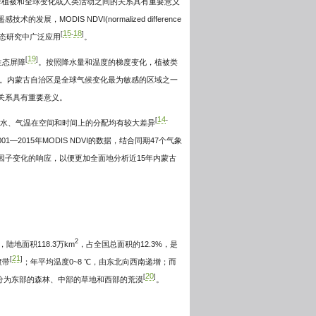
解植被和全球变化或人类活动之间的关系具有重要意义
技术的发展，MODIS NDVI(normalized difference
15
18
[
-
]
态研究中广泛应用
。
19
[
]
生态屏障
。按照降水量和温度的梯度变化，植被类
。内蒙古自治区是全球气候变化最为敏感的区域之一
关系具有重要意义。
14
[
-
和降水、气温在空间和时间上的分配均有较大差异
2015年MODIS NDVI的数据，结合同期47个气象
因子变化的响应，以便更加全面地分析近15年内蒙古
2
，陆地面积118.3万km
，占全国总面积的12.3%，是
21
[
]
渡带
；年平均温度0~8 ℃，由东北向西南递增；而
20
[
]
划分为东部的森林、中部的草地和西部的荒漠
。