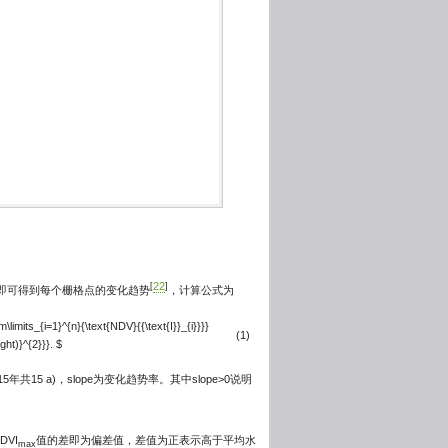
22
[
]
即可得到每个栅格点的变化趋势
，计算公式为
m\limits_{i=1}^{n}{\text{NDV}{{\text{I}}_{i}}}}
(1)
ight)}^{2}}}. $
5年共15 a)，slope为变化趋势率。其中slope>0说明
VI
值的差即为偏差值，差值为正表示高于平均水
max