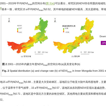
2001—2015年平均NDVI
的空间分布(
图 2(a)
)可以看出，研究区的NDVI存在明显的地域
max
3
]
基本一致，研究区15 a平均NDVI
为0.52。其中林地的植被NDVI最高，其次是耕地、
max
Downl
JP
图 2
2001—2015年内蒙古年度NDVI
的空间分布(a)及其变化率(b)
max
Fig. 2
Spatial distribution (a) and change rate (b) of NDVI
in Inner Mongolia from 2001 
max
地15 a平均NDVI
为0.88，主要是大兴安岭林区，该地区位于欧亚大陆中高纬度地带，主
max
，位于温带半干旱气候带，15 a平均NDVI
为0.57，该地区由东到西NDVI呈现出递减
max
平均NDVI
为0.71，该地区是中国北方主要的农牧交错区。其他用地主要由荒漠和裸地等组成，
max
22。