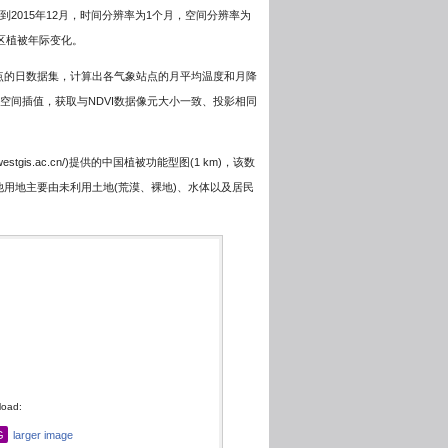
月到2015年12月，时间分辨率为1个月，空间分辨率为
究区植被年际变化。
气象站点的日数据集，计算出各气象站点的月平均温度和月降
riging空间插值，获取与NDVI数据像元大小一致、投影相同
westgis.ac.cn/
)提供的中国植被功能型图(1 km)，该数
用地主要由未利用土地(荒漠、裸地)、水体以及居民
oad:
G
larger image