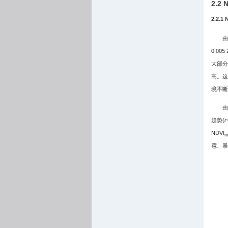
2.
2.2.
由
0.00
大部分
高。这
境不断
由
趋势(
r
NDVI
m
雹、暴