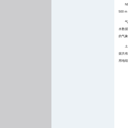
N
500
气
水数据
的气象
土
据共有
用地组