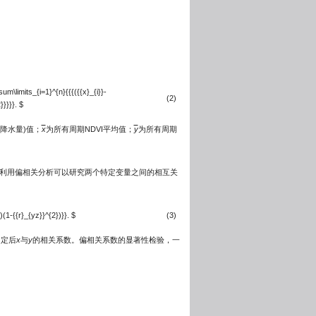
sum\limits_{i=1}^{n}{{{({{x}_{i}}-
(2)
}}}}}. $
总降水量)值；
x
为所有周期NDVI平均值；
y
为所有周期
利用偏相关分析可以研究两个特定变量之间的相互关
)(1-{{r}_{yz}}^{2})}}. $
(3)
固定后
x
与
y
的相关系数。偏相关系数的显著性检验，一