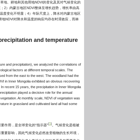
林地、草地、耕地和其他用地NDVI的变化及其对气候变化的
；2）内蒙古地区NDVI整体呈增长趋势，增长率由高
，温度变化不明显；4）年际尺度上，降水对内蒙古地区
耕地NDVI对降水和温度的响应均存在时滞效应，而林
precipitation and temperature
e and precipitation), we analyzed the correlations of
ological factors at different temporal scales. The
eased from the east to the west. The woodland had the
DVI in Inner Mongolia exhibited an obvious recovering
In recent 15 years, the precipitation in Inner Mongolia
cipitation played a decisive role for the annual
 vegetation. At monthly scale, NDVI of vegetation was
ature in grassland and cultivated land all had some
1
[
]
要作用，是全球变化的“指示器”
。气候变化是植被
有重要影响，因此气候变化必然改变植物的生长环境，