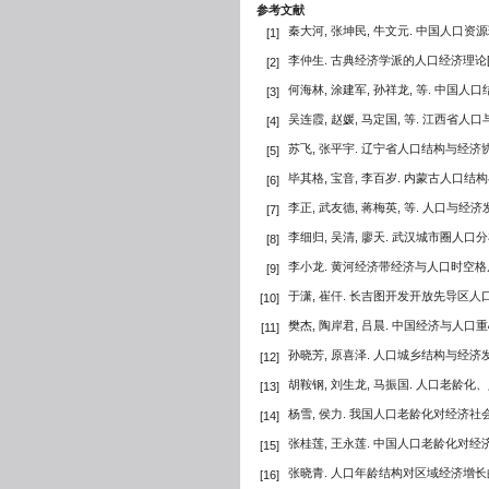
参考文献
秦大河, 张坤民, 牛文元. 中国人口资源环
[1]
李仲生. 古典经济学派的人口经济理论[J
[2]
何海林, 涂建军, 孙祥龙, 等. 中国人
[3]
吴连霞, 赵媛, 马定国, 等. 江西省人
[4]
苏飞, 张平宇. 辽宁省人口结构与经济协
[5]
毕其格, 宝音, 李百岁. 内蒙古人口结
[6]
李正, 武友德, 蒋梅英, 等. 人口与
[7]
李细归, 吴清, 廖天. 武汉城市圈人口
[8]
李小龙. 黄河经济带经济与人口时空格局演变
[9]
于潇, 崔仟. 长吉图开发开放先导区人
[10]
樊杰, 陶岸君, 吕晨. 中国经济与人口重心的
[11]
孙晓芳, 原喜泽. 人口城乡结构与经济
[12]
胡鞍钢, 刘生龙, 马振国. 人口老龄
[13]
杨雪, 侯力. 我国人口老龄化对经济社
[14]
张桂莲, 王永莲. 中国人口老龄化对经济
[15]
张晓青. 人口年龄结构对区域经济增长的
[16]