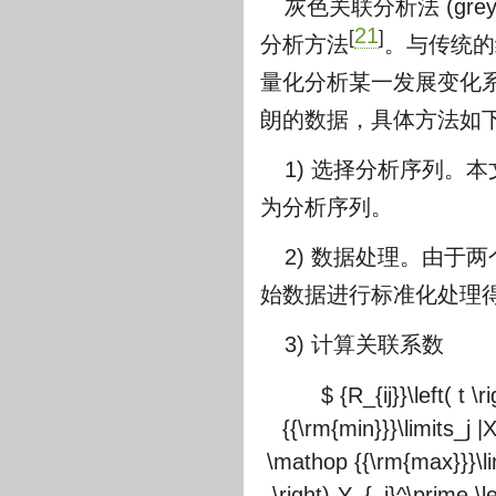
灰色关联分析法 (grey 
21
[
]
分析方法
。与传统的
量化分析某一发展变化
朗的数据，具体方法如
1) 选择分析序列。本
为分析序列。
2) 数据处理。由于
始数据进行标准化处理
3) 计算关联系数
$ {R_{ij}}\left( t 
{{\rm{min}}}\limits_j |X_
\mathop {{\rm{max}}}\lim
\right)-Y_{_j}^\prime \lef