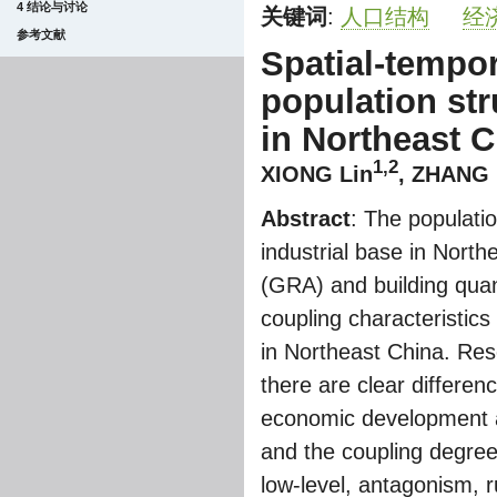
4 结论与讨论
关键词
:
人口结构
经
参考文献
Spatial-tempor
population st
in Northeast 
1,2
XIONG Lin
,
ZHANG 
Abstract
: The populati
industrial base in North
(GRA) and building quan
coupling characteristic
in Northeast China. Rese
there are clear differe
economic development am
and the coupling degree 
low-level, antagonism, r