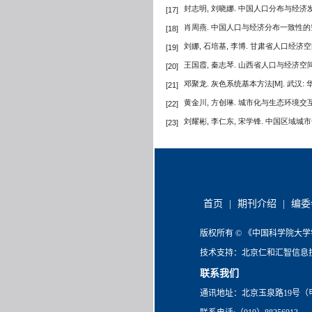
封志明, 刘晓娜. 中国人口分布与经济发
[17]
肖周燕. 中国人口与经济分布一致性的空
[18]
刘娜, 石培基, 李博. 甘肃省人口经济空
[19]
王国霞, 秦志琴. 山西省人口与经济空间
[20]
邓聚龙. 灰色系统基本方法[M]. 武汉: 
[21]
黄金川, 方创琳. 城市化与生态环境交
[22]
刘耀彬, 李仁东, 宋学锋. 中国区域城市化与
[23]