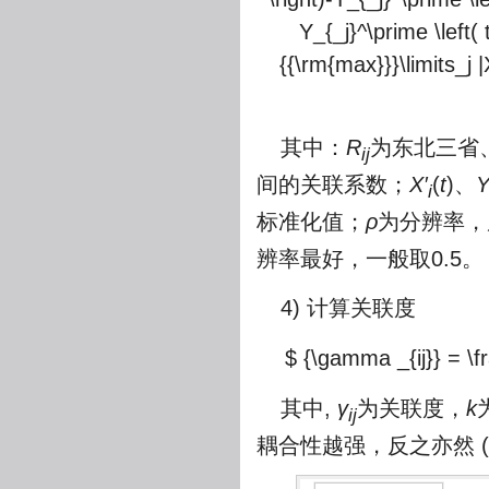
Y_{_j}^\prime \left(
{{\rm{max}}}\limits_j |X
其中：
R
为东北三省
ij
间的关联系数；
X′
(
t
)、
Y
i
标准化值；
ρ
为分辨率，
辨率最好，一般取0.5。
4) 计算关联度
$ {\gamma _{ij}} = \fra
其中,
γ
为关联度，
k
ij
耦合性越强，反之亦然 (